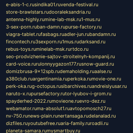
e-abis-1-c.ru
sindika01.ru
venda-festival.ru
store-brawlstars.ru
dooraleksandria.ru
antenna-highly.ru
mine-lab-msk.ru
1-mus.ru
3-sex-porn.ru
ban-damn.ru
purse-factory.ru
viagra-tablet.ru
fasbags.ru
adler-jun.ru
bandamn.ru
fincontech.ru
3sexporn.ru
1mus.ru
darksand.ru
rebus-toys.ru
minelab-msk.ru
rtdco.ru
seo-prodvizhenie-sajtov-stroitelnyh-kompanij.ru
card-voice.ru
rulonnyygazon177.ru
snow-guard.ru
domizbrusa-9x12spb.ru
demaholding.ru
aalse.ru
a380club.ru
argentinamia.ru
perkoka.ru
movie-one.ru
perk-oka.ru
g-octopus.ru
sibarchives.ru
andreislyusar.ru
naruto-x.ru
pursefactory.ru
tor-lyubov-i-grom.ru
spayderhed-2022.ru
movieone.ru
evro-dez.ru
webamator.ru
ma-absolut1.ru
avtopomosch27.ru
nv-750.ru
news-plain.ru
nertansaga.ru
delanalad.ru
dizfiles.ru
youtubefree.ru
aria-family.ru
roadli.ru
planeta-samara.ru
mysmartbuy.ru