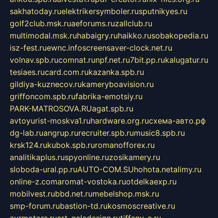
sakhatoday.ru
elektrikersymboler.ru
sputnikyes.ru
golf2club.msk.ru
aeforums.ru
zallclub.ru
multimodal.msk.ru
habaigry.ru
haikko.ru
sobakopedia.ru
isz-fest.ru
ewnc.info
screensaver-clock.net.ru
volnav.spb.ru
comnat.ru
npf.net.ru
7bit.pp.ru
kalugatur.ru
tesiaes.ru
card.com.ru
kazanka.spb.ru
gildiya-kuznecov.ru
kameryboavision.ru
griffoncom.spb.ru
fabrika-emotsiy.ru
PARK-MATROSOVA.RU
agat.spb.ru
avtoyurist-moskva1.ru
hardware.org.ru
схема-авто.рф
dg-lab.ru
angrup.ru
recruiter.spb.ru
music8.spb.ru
krsk124.ru
kubok.spb.ru
romanofforex.ru
analitikaplus.ru
spyonline.ru
zosikamery.ru
sloboda-ural.pp.ru
AUTO-COM.SU
hohota.net
alimy.ru
online-z.com
aromat-vostoka.ru
otdelkaexp.ru
mobilvest.ru
bbd.net.ru
mebelshop.msk.ru
smp-forum.ru
bastion-td.ru
kosmoscreative.ru