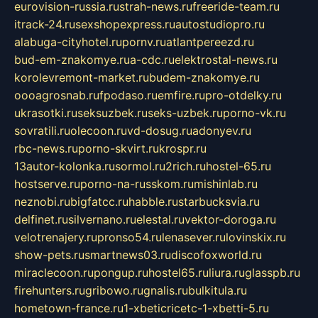
eurovision-russia.ru
strah-news.ru
freeride-team.ru
itrack-24.ru
sexshopexpress.ru
autostudiopro.ru
alabuga-cityhotel.ru
pornv.ru
atlantpereezd.ru
bud-em-znakomye.ru
a-cdc.ru
elektrostal-news.ru
korolevremont-market.ru
budem-znakomye.ru
oooagrosnab.ru
fpodaso.ru
emfire.ru
pro-otdelky.ru
ukrasotki.ru
seksuzbek.ru
seks-uzbek.ru
porno-vk.ru
sovratili.ru
olecoon.ru
vd-dosug.ru
adonyev.ru
rbc-news.ru
porno-skvirt.ru
krospr.ru
13autor-kolonka.ru
sormol.ru
2rich.ru
hostel-65.ru
hostserve.ru
porno-na-russkom.ru
mishinlab.ru
neznobi.ru
bigfatcc.ru
habble.ru
starbucksvia.ru
delfinet.ru
silvernano.ru
elestal.ru
vektor-doroga.ru
velotrenajery.ru
pronso54.ru
lenasever.ru
lovinskix.ru
show-pets.ru
smartnews03.ru
discofoxworld.ru
miraclecoon.ru
pongup.ru
hostel65.ru
liura.ru
glasspb.ru
firehunters.ru
gribowo.ru
gnalis.ru
bulkitula.ru
hometown-france.ru
1-xbeticricetc-1-xbetti-5.ru