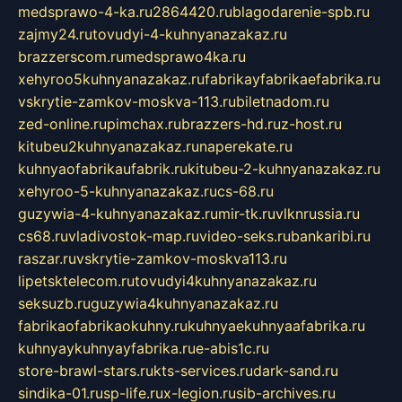
medsprawo-4-ka.ru
2864420.ru
blagodarenie-spb.ru
zajmy24.ru
tovudyi-4-kuhnyanazakaz.ru
brazzerscom.ru
medsprawo4ka.ru
xehyroo5kuhnyanazakaz.ru
fabrikayfabrikaefabrika.ru
vskrytie-zamkov-moskva-113.ru
biletnadom.ru
zed-online.ru
pimchax.ru
brazzers-hd.ru
z-host.ru
kitubeu2kuhnyanazakaz.ru
naperekate.ru
kuhnyaofabrikaufabrik.ru
kitubeu-2-kuhnyanazakaz.ru
xehyroo-5-kuhnyanazakaz.ru
cs-68.ru
guzywia-4-kuhnyanazakaz.ru
mir-tk.ru
vlknrussia.ru
cs68.ru
vladivostok-map.ru
video-seks.ru
bankaribi.ru
raszar.ru
vskrytie-zamkov-moskva113.ru
lipetsktelecom.ru
tovudyi4kuhnyanazakaz.ru
seksuzb.ru
guzywia4kuhnyanazakaz.ru
fabrikaofabrikaokuhny.ru
kuhnyaekuhnyaafabrika.ru
kuhnyaykuhnyayfabrika.ru
e-abis1c.ru
store-brawl-stars.ru
kts-services.ru
dark-sand.ru
sindika-01.ru
sp-life.ru
x-legion.ru
sib-archives.ru