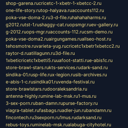
shop-garena.ru
cricetc-1-xbetr-1-xbetcc-2.ru
one-life-story.ru
top-halyava.ru
accounts112.ru
poka-vse-doma-2.ru
3-d-file.ru
hahahaharms.ru
g2012.ru
tst-1.ru
shaggy-cat.ru
opsmgr.ru
ev-gallery.ru
g-2012.ru
ops-mgr.ru
accounts-112.ru
csm-demo.ru
poka-vse-doma2.ru
airgungames.ru
allseo-host.ru
tehosmotre.ru
varieta-yug.ru
cricetc1xbetr1xbetcc2.ru
raytor-d.ru
atillagunn.ru
3d-file.ru
1xbeticricetc1xbetti5.ru
uafoot-statti.ru
e-abis1c.ru
store-brawl-stars.ru
kts-services.ru
dark-sand.ru
sindika-01.ru
sp-life.ru
x-legion.ru
sib-archives.ru
e-abis-1-c.ru
sindika01.ru
venda-festival.ru
store-brawlstars.ru
dooraleksandria.ru
antenna-highly.ru
mine-lab-msk.ru
1-mus.ru
3-sex-porn.ru
ban-damn.ru
purse-factory.ru
viagra-tablet.ru
fasbags.ru
adler-jun.ru
bandamn.ru
fincontech.ru
3sexporn.ru
1mus.ru
darksand.ru
rebus-toys.ru
minelab-msk.ru
alabuga-cityhotel.ru