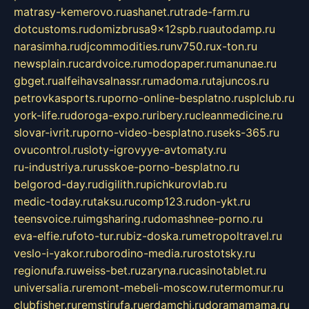
matrasy-kemerovo.ru
ashanet.ru
trade-farm.ru
dotcustoms.ru
domizbrusa9x12spb.ru
autodamp.ru
narasimha.ru
djcommodities.ru
nv750.ru
x-ton.ru
newsplain.ru
cardvoice.ru
modopaper.ru
manunae.ru
gbget.ru
alfeihavsalnassr.ru
madoma.ru
tajuncos.ru
petrovkasports.ru
porno-online-besplatno.ru
splclub.ru
york-life.ru
doroga-expo.ru
ribery.ru
cleanmedicine.ru
slovar-ivrit.ru
porno-video-besplatno.ru
seks-365.ru
ovucontrol.ru
sloty-igrovyye-avtomaty.ru
ru-industriya.ru
russkoe-porno-besplatno.ru
belgorod-day.ru
digilith.ru
pichkurovlab.ru
medic-today.ru
taksu.ru
comp123.ru
don-ykt.ru
teensvoice.ru
imgsharing.ru
domashnee-porno.ru
eva-elfie.ru
foto-tur.ru
biz-doska.ru
metropoltravel.ru
veslo-i-yakor.ru
borodino-media.ru
rostotsky.ru
regionufa.ru
weiss-bet.ru
zaryna.ru
casinotablet.ru
universalia.ru
remont-mebeli-moscow.ru
termomur.ru
clubfisher.ru
remstirufa.ru
erdamchi.ru
doramamama.ru