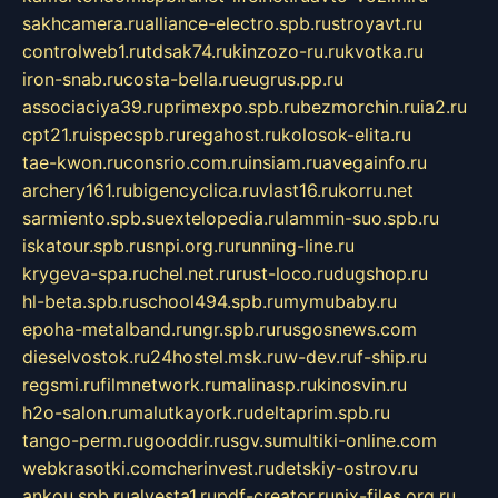
sakhcamera.ru
alliance-electro.spb.ru
stroyavt.ru
controlweb1.ru
tdsak74.ru
kinzozo-ru.ru
kvotka.ru
iron-snab.ru
costa-bella.ru
eugrus.pp.ru
associaciya39.ru
primexpo.spb.ru
bezmorchin.ru
ia2.ru
cpt21.ru
ispecspb.ru
regahost.ru
kolosok-elita.ru
tae-kwon.ru
consrio.com.ru
insiam.ru
avegainfo.ru
archery161.ru
bigencyclica.ru
vlast16.ru
korru.net
sarmiento.spb.su
extelopedia.ru
lammin-suo.spb.ru
iskatour.spb.ru
snpi.org.ru
running-line.ru
krygeva-spa.ru
chel.net.ru
rust-loco.ru
dugshop.ru
hl-beta.spb.ru
school494.spb.ru
mymubaby.ru
epoha-metalband.ru
ngr.spb.ru
rusgosnews.com
dieselvostok.ru
24hostel.msk.ru
w-dev.ru
f-ship.ru
regsmi.ru
filmnetwork.ru
malinasp.ru
kinosvin.ru
h2o-salon.ru
malutkayork.ru
deltaprim.spb.ru
tango-perm.ru
gooddir.ru
sgv.su
multiki-online.com
webkrasotki.com
cherinvest.ru
detskiy-ostrov.ru
ankou.spb.ru
alvesta1.ru
pdf-creator.ru
nix-files.org.ru