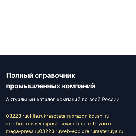
Полный справочник
промышленных компаний
Актуальный каталог компаний по всей России
03223.ru
ufille.ru
krasotata.ru
prazdnikdushi.ru
veetbox.ru
cinemapost.ru
ciam-fr.ru
kraft-you.ru
mega-press.ru
03223.ru
web-explore.ru
rastenuya.ru