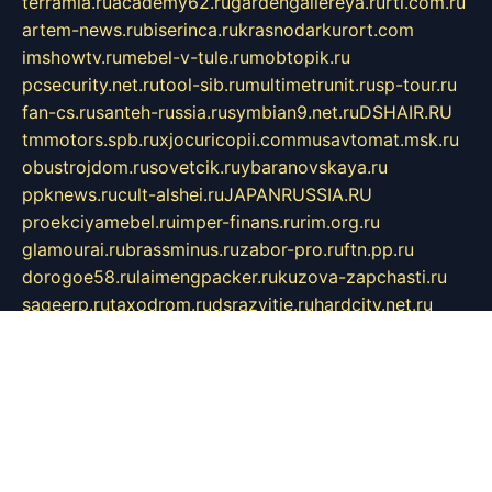
terramia.ru
academy62.ru
gardengallereya.ru
rti.com.ru
artem-news.ru
biserinca.ru
krasnodarkurort.com
imshowtv.ru
mebel-v-tule.ru
mobtopik.ru
pcsecurity.net.ru
tool-sib.ru
multimetrunit.ru
sp-tour.ru
fan-cs.ru
santeh-russia.ru
symbian9.net.ru
DSHAIR.RU
tmmotors.spb.ru
xjocuricopii.com
musavtomat.msk.ru
obustrojdom.ru
sovetcik.ru
ybaranovskaya.ru
ppknews.ru
cult-alshei.ru
JAPANRUSSIA.RU
proekciyamebel.ru
imper-finans.ru
rim.org.ru
glamourai.ru
brassminus.ru
zabor-pro.ru
ftn.pp.ru
dorogoe58.ru
laimengpacker.ru
kuzova-zapchasti.ru
sageerp.ru
taxodrom.ru
dsrazvitie.ru
hardcity.net.ru
ratinghomegames.ru
topservice25.ru
gubernyan.ru
gtglasslined.ru
ii4.ru
tssport.spb.ru
andorra24.com
blackwallstreet.ru
oboimos.ru
optim-doors.com.ru
ikuch.ru
nycr.org.ru
npa21.ru
vremya-ch.spb.ru
desert000.ru
ivtorgi.ru
ifiori.ru
catalog-statei.ru
dcv.org.ru
spetsmaster174.ru
ipkameryhiseeu.ru