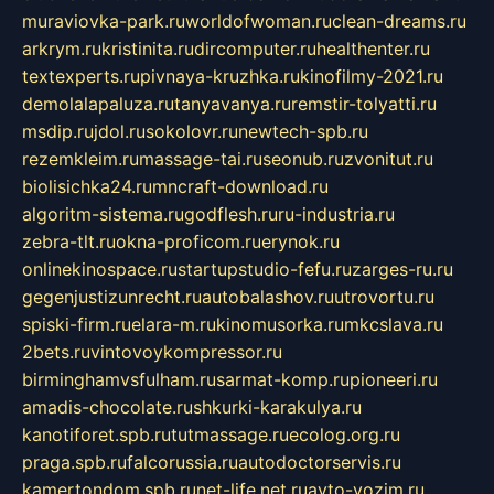
muraviovka-park.ru
worldofwoman.ru
clean-dreams.ru
arkrym.ru
kristinita.ru
dircomputer.ru
healthenter.ru
textexperts.ru
pivnaya-kruzhka.ru
kinofilmy-2021.ru
demolalapaluza.ru
tanyavanya.ru
remstir-tolyatti.ru
msdip.ru
jdol.ru
sokolovr.ru
newtech-spb.ru
rezemkleim.ru
massage-tai.ru
seonub.ru
zvonitut.ru
biolisichka24.ru
mncraft-download.ru
algoritm-sistema.ru
godflesh.ru
ru-industria.ru
zebra-tlt.ru
okna-proficom.ru
erynok.ru
onlinekinospace.ru
startupstudio-fefu.ru
zarges-ru.ru
gegenjustizunrecht.ru
autobalashov.ru
utrovortu.ru
spiski-firm.ru
elara-m.ru
kinomusorka.ru
mkcslava.ru
2bets.ru
vintovoykompressor.ru
birminghamvsfulham.ru
sarmat-komp.ru
pioneeri.ru
amadis-chocolate.ru
shkurki-karakulya.ru
kanotiforet.spb.ru
tutmassage.ru
ecolog.org.ru
praga.spb.ru
falcorussia.ru
autodoctorservis.ru
kamertondom.spb.ru
net-life.net.ru
avto-vozim.ru