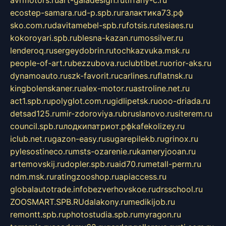
avrmotors.ru
art-galadesign.ru
tiffany-c.ru
ecostep-samara.ru
d-p.spb.ru
галактика73.рф
sko.com.ru
davitamebel-spb.ru
fotsis.ru
tesiaes.ru
kokoroyari.spb.ru
blesna-kazan.ru
mossilver.ru
lenderoq.ru
sergeydobrin.ru
tochkazvuka.msk.ru
people-of-art.ru
bezzubova.ru
clubtibet.ru
orior-aks.ru
dynamoauto.ru
szk-favorit.ru
carlines.ru
flatnsk.ru
kingbolenskaner.ru
alex-motor.ru
astroline.net.ru
act1.spb.ru
polyglot.com.ru
gidlipetsk.ru
ooo-driada.ru
detsad125.ru
mir-zdoroviya.ru
bruslanovo.ru
siterem.ru
council.spb.ru
лодкипатриот.рф
kafekolizey.ru
iclub.net.ru
gazon-easy.ru
sugarepilekb.ru
grinox.ru
pylesostineco.ru
msts-ozarenie.ru
kameryjooan.ru
artemovskij.ru
dopler.spb.ru
aid70.ru
metall-perm.ru
ndm.msk.ru
ratingzooshop.ru
apiaccess.ru
globalautotrade.info
bezverhovskoe.ru
drsschool.ru
ZOOSMART.SPB.RU
dalakony.ru
medikijob.ru
remontt.spb.ru
photostudia.spb.ru
myragon.ru