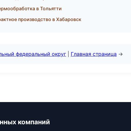
термообработка в Тольятти
рактное производство в Хабаровск
альный федеральный округ
|
Главная страница
→
нных компаний