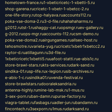
hometown-france.ru
1-xbeticricetc-1-xbetti-5.ru
shop-garena.ru
cricetc-1-xbetr-1-xbetcc-2.ru
one-life-story.ru
top-halyava.ru
accounts112.ru
poka-vse-doma-2.ru
3-d-file.ru
hahahaharms.ru
g2012.ru
tst-1.ru
shaggy-cat.ru
opsmgr.ru
ev-gallery.ru
g-2012.ru
ops-mgr.ru
accounts-112.ru
csm-demo.ru
poka-vse-doma2.ru
airgungames.ru
allseo-host.ru
tehosmotre.ru
varieta-yug.ru
cricetc1xbetr1xbetcc2.ru
raytor-d.ru
atillagunn.ru
3d-file.ru
1xbeticricetc1xbetti5.ru
uafoot-statti.ru
e-abis1c.ru
store-brawl-stars.ru
kts-services.ru
dark-sand.ru
sindika-01.ru
sp-life.ru
x-legion.ru
sib-archives.ru
e-abis-1-c.ru
sindika01.ru
venda-festival.ru
store-brawlstars.ru
dooraleksandria.ru
antenna-highly.ru
mine-lab-msk.ru
1-mus.ru
3-sex-porn.ru
ban-damn.ru
purse-factory.ru
viagra-tablet.ru
fasbags.ru
adler-jun.ru
bandamn.ru
fincontech.ru
3sexporn.ru
1mus.ru
darksand.ru