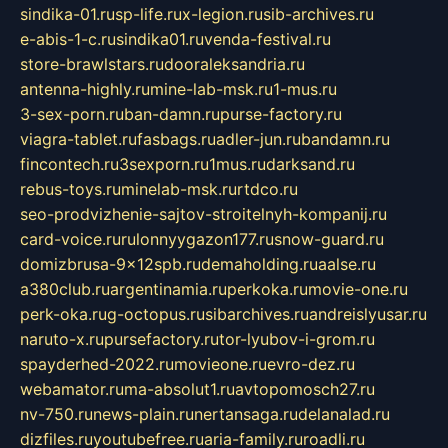
sindika-01.ru
sp-life.ru
x-legion.ru
sib-archives.ru
e-abis-1-c.ru
sindika01.ru
venda-festival.ru
store-brawlstars.ru
dooraleksandria.ru
antenna-highly.ru
mine-lab-msk.ru
1-mus.ru
3-sex-porn.ru
ban-damn.ru
purse-factory.ru
viagra-tablet.ru
fasbags.ru
adler-jun.ru
bandamn.ru
fincontech.ru
3sexporn.ru
1mus.ru
darksand.ru
rebus-toys.ru
minelab-msk.ru
rtdco.ru
seo-prodvizhenie-sajtov-stroitelnyh-kompanij.ru
card-voice.ru
rulonnyygazon177.ru
snow-guard.ru
domizbrusa-9x12spb.ru
demaholding.ru
aalse.ru
a380club.ru
argentinamia.ru
perkoka.ru
movie-one.ru
perk-oka.ru
g-octopus.ru
sibarchives.ru
andreislyusar.ru
naruto-x.ru
pursefactory.ru
tor-lyubov-i-grom.ru
spayderhed-2022.ru
movieone.ru
evro-dez.ru
webamator.ru
ma-absolut1.ru
avtopomosch27.ru
nv-750.ru
news-plain.ru
nertansaga.ru
delanalad.ru
dizfiles.ru
youtubefree.ru
aria-family.ru
roadli.ru