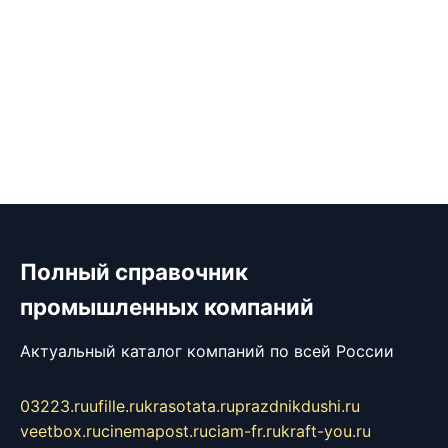
Полный справочник
промышленных компаний
Актуальный каталог компаний по всей России
03223.ru
ufille.ru
krasotata.ru
prazdnikdushi.ru
veetbox.ru
cinemapost.ru
ciam-fr.ru
kraft-you.ru