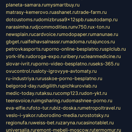
planeta-samara.ru
mysmartbuy.ru
matrasy-kemerovo.ru
ashanet.ru
trade-farm.ru
dotcustoms.ru
domizbrusa9x12spb.ru
autodamp.ru
narasimha.ru
djcommodities.ru
nv750.ru
x-ton.ru
newsplain.ru
cardvoice.ru
modopaper.ru
manunae.ru
gbget.ru
alfeihavsalnassr.ru
madoma.ru
tajuncos.ru
petrovkasports.ru
porno-online-besplatno.ru
splclub.ru
york-life.ru
doroga-expo.ru
ribery.ru
cleanmedicine.ru
slovar-ivrit.ru
porno-video-besplatno.ru
seks-365.ru
ovucontrol.ru
sloty-igrovyye-avtomaty.ru
ru-industriya.ru
russkoe-porno-besplatno.ru
belgorod-day.ru
digilith.ru
pichkurovlab.ru
medic-today.ru
taksu.ru
comp123.ru
don-ykt.ru
teensvoice.ru
imgsharing.ru
domashnee-porno.ru
eva-elfie.ru
foto-tur.ru
biz-doska.ru
metropoltravel.ru
veslo-i-yakor.ru
borodino-media.ru
rostotsky.ru
regionufa.ru
weiss-bet.ru
zaryna.ru
casinotablet.ru
universalia.ru
remont-mebeli-moscow.ru
termomur.ru