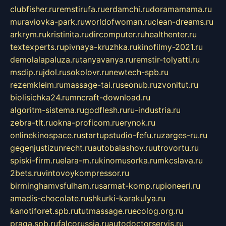
clubfisher.ru
remstirufa.ru
erdamchi.ru
doramamama.ru
muraviovka-park.ru
worldofwoman.ru
clean-dreams.ru
arkrym.ru
kristinita.ru
dircomputer.ru
healthenter.ru
textexperts.ru
pivnaya-kruzhka.ru
kinofilmy-2021.ru
demolalapaluza.ru
tanyavanya.ru
remstir-tolyatti.ru
msdip.ru
jdol.ru
sokolovr.ru
newtech-spb.ru
rezemkleim.ru
massage-tai.ru
seonub.ru
zvonitut.ru
biolisichka24.ru
mncraft-download.ru
algoritm-sistema.ru
godflesh.ru
ru-industria.ru
zebra-tlt.ru
okna-proficom.ru
erynok.ru
onlinekinospace.ru
startupstudio-fefu.ru
zarges-ru.ru
gegenjustizunrecht.ru
autobalashov.ru
utrovortu.ru
spiski-firm.ru
elara-m.ru
kinomusorka.ru
mkcslava.ru
2bets.ru
vintovoykompressor.ru
birminghamvsfulham.ru
sarmat-komp.ru
pioneeri.ru
amadis-chocolate.ru
shkurki-karakulya.ru
kanotiforet.spb.ru
tutmassage.ru
ecolog.org.ru
praga.spb.ru
falcorussia.ru
autodoctorservis.ru