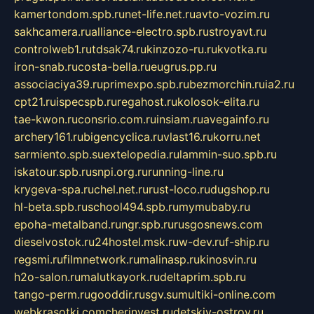
kamertondom.spb.ru
net-life.net.ru
avto-vozim.ru
sakhcamera.ru
alliance-electro.spb.ru
stroyavt.ru
controlweb1.ru
tdsak74.ru
kinzozo-ru.ru
kvotka.ru
iron-snab.ru
costa-bella.ru
eugrus.pp.ru
associaciya39.ru
primexpo.spb.ru
bezmorchin.ru
ia2.ru
cpt21.ru
ispecspb.ru
regahost.ru
kolosok-elita.ru
tae-kwon.ru
consrio.com.ru
insiam.ru
avegainfo.ru
archery161.ru
bigencyclica.ru
vlast16.ru
korru.net
sarmiento.spb.su
extelopedia.ru
lammin-suo.spb.ru
iskatour.spb.ru
snpi.org.ru
running-line.ru
krygeva-spa.ru
chel.net.ru
rust-loco.ru
dugshop.ru
hl-beta.spb.ru
school494.spb.ru
mymubaby.ru
epoha-metalband.ru
ngr.spb.ru
rusgosnews.com
dieselvostok.ru
24hostel.msk.ru
w-dev.ru
f-ship.ru
regsmi.ru
filmnetwork.ru
malinasp.ru
kinosvin.ru
h2o-salon.ru
malutkayork.ru
deltaprim.spb.ru
tango-perm.ru
gooddir.ru
sgv.su
multiki-online.com
webkrasotki.com
cherinvest.ru
detskiy-ostrov.ru