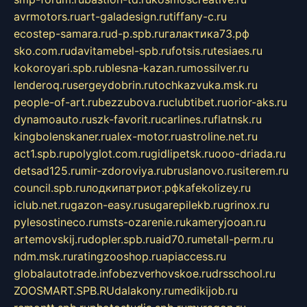
avrmotors.ru
art-galadesign.ru
tiffany-c.ru
ecostep-samara.ru
d-p.spb.ru
галактика73.рф
sko.com.ru
davitamebel-spb.ru
fotsis.ru
tesiaes.ru
kokoroyari.spb.ru
blesna-kazan.ru
mossilver.ru
lenderoq.ru
sergeydobrin.ru
tochkazvuka.msk.ru
people-of-art.ru
bezzubova.ru
clubtibet.ru
orior-aks.ru
dynamoauto.ru
szk-favorit.ru
carlines.ru
flatnsk.ru
kingbolenskaner.ru
alex-motor.ru
astroline.net.ru
act1.spb.ru
polyglot.com.ru
gidlipetsk.ru
ooo-driada.ru
detsad125.ru
mir-zdoroviya.ru
bruslanovo.ru
siterem.ru
council.spb.ru
лодкипатриот.рф
kafekolizey.ru
iclub.net.ru
gazon-easy.ru
sugarepilekb.ru
grinox.ru
pylesostineco.ru
msts-ozarenie.ru
kameryjooan.ru
artemovskij.ru
dopler.spb.ru
aid70.ru
metall-perm.ru
ndm.msk.ru
ratingzooshop.ru
apiaccess.ru
globalautotrade.info
bezverhovskoe.ru
drsschool.ru
ZOOSMART.SPB.RU
dalakony.ru
medikijob.ru