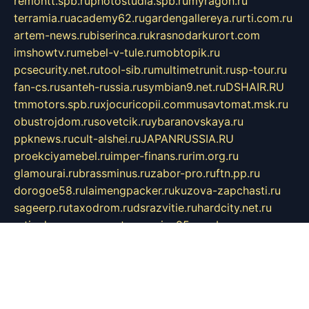
remontt.spb.ru
photostudia.spb.ru
myragon.ru
terramia.ru
academy62.ru
gardengallereya.ru
rti.com.ru
artem-news.ru
biserinca.ru
krasnodarkurort.com
imshowtv.ru
mebel-v-tule.ru
mobtopik.ru
pcsecurity.net.ru
tool-sib.ru
multimetrunit.ru
sp-tour.ru
fan-cs.ru
santeh-russia.ru
symbian9.net.ru
DSHAIR.RU
tmmotors.spb.ru
xjocuricopii.com
musavtomat.msk.ru
obustrojdom.ru
sovetcik.ru
ybaranovskaya.ru
ppknews.ru
cult-alshei.ru
JAPANRUSSIA.RU
proekciyamebel.ru
imper-finans.ru
rim.org.ru
glamourai.ru
brassminus.ru
zabor-pro.ru
ftn.pp.ru
dorogoe58.ru
laimengpacker.ru
kuzova-zapchasti.ru
sageerp.ru
taxodrom.ru
dsrazvitie.ru
hardcity.net.ru
ratinghomegames.ru
topservice25.ru
gubernyan.ru
gtglasslined.ru
ii4.ru
tssport.spb.ru
andorra24.com
blackwallstreet.ru
oboimos.ru
optim-doors.com.ru
ikuch.ru
nycr.org.ru
npa21.ru
vremya-ch.spb.ru
desert000.ru
ivtorgi.ru
ifiori.ru
catalog-statei.ru