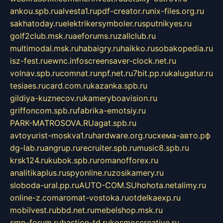
ankou.spb.ru
alvesta1.ru
pdf-creator.ru
nix-files.org.ru
sakhatoday.ru
elektrikersymboler.ru
sputnikyes.ru
golf2club.msk.ru
aeforums.ru
zallclub.ru
multimodal.msk.ru
habaigry.ru
haikko.ru
sobakopedia.ru
isz-fest.ru
ewnc.info
screensaver-clock.net.ru
volnav.spb.ru
comnat.ru
npf.net.ru
7bit.pp.ru
kalugatur.ru
tesiaes.ru
card.com.ru
kazanka.spb.ru
gildiya-kuznecov.ru
kameryboavision.ru
griffoncom.spb.ru
fabrika-emotsiy.ru
PARK-MATROSOVA.RU
agat.spb.ru
avtoyurist-moskva1.ru
hardware.org.ru
схема-авто.рф
dg-lab.ru
angrup.ru
recruiter.spb.ru
music8.spb.ru
krsk124.ru
kubok.spb.ru
romanofforex.ru
analitikaplus.ru
spyonline.ru
zosikamery.ru
sloboda-ural.pp.ru
AUTO-COM.SU
hohota.net
alimy.ru
online-z.com
aromat-vostoka.ru
otdelkaexp.ru
mobilvest.ru
bbd.net.ru
mebelshop.msk.ru
smp-forum.ru
bastion-td.ru
kosmoscreative.ru