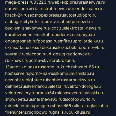
mega-press.ru
03223.ru
web-explore.ru
rastenuya.ru
eurovision-russia.ru
strah-news.ru
freeride-team.ru
itrack-24.ru
sexshopexpress.ru
autostudiopro.ru
alabuga-cityhotel.ru
pornv.ru
atlantpereezd.ru
bud-em-znakomye.ru
a-cdc.ru
elektrostal-news.ru
korolevremont-market.ru
budem-znakomye.ru
oooagrosnab.ru
fpodaso.ru
emfire.ru
pro-otdelky.ru
ukrasotki.ru
seksuzbek.ru
seks-uzbek.ru
porno-vk.ru
sovratili.ru
olecoon.ru
vd-dosug.ru
adonyev.ru
rbc-news.ru
porno-skvirt.ru
krospr.ru
13autor-kolonka.ru
sormol.ru
2rich.ru
hostel-65.ru
hostserve.ru
porno-na-russkom.ru
mishinlab.ru
neznobi.ru
bigfatcc.ru
habble.ru
starbucksvia.ru
delfinet.ru
silvernano.ru
elestal.ru
vektor-doroga.ru
velotrenajery.ru
pronso54.ru
lenasever.ru
lovinskix.ru
show-pets.ru
smartnews03.ru
discofoxworld.ru
miraclecoon.ru
pongup.ru
hostel65.ru
liura.ru
glasspb.ru
firehunters.ru
gribowo.ru
gnalis.ru
bulkitula.ru