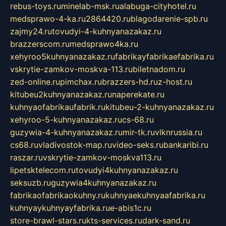
rebus-toys.ru
minelab-msk.ru
alabuga-cityhotel.ru
medsprawo-4-ka.ru
2864420.ru
blagodarenie-spb.ru
zajmy24.ru
tovudyi-4-kuhnyanazakaz.ru
brazzerscom.ru
medsprawo4ka.ru
xehyroo5kuhnyanazakaz.ru
fabrikayfabrikaefabrika.ru
vskrytie-zamkov-moskva-113.ru
biletnadom.ru
zed-online.ru
pimchax.ru
brazzers-hd.ru
z-host.ru
kitubeu2kuhnyanazakaz.ru
naperekate.ru
kuhnyaofabrikaufabrik.ru
kitubeu-2-kuhnyanazakaz.ru
xehyroo-5-kuhnyanazakaz.ru
cs-68.ru
guzywia-4-kuhnyanazakaz.ru
mir-tk.ru
vlknrussia.ru
cs68.ru
vladivostok-map.ru
video-seks.ru
bankaribi.ru
raszar.ru
vskrytie-zamkov-moskva113.ru
lipetsktelecom.ru
tovudyi4kuhnyanazakaz.ru
seksuzb.ru
guzywia4kuhnyanazakaz.ru
fabrikaofabrikaokuhny.ru
kuhnyaekuhnyaafabrika.ru
kuhnyaykuhnyayfabrika.ru
e-abis1c.ru
store-brawl-stars.ru
kts-services.ru
dark-sand.ru