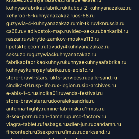
kitubeu2kuhnyanazakaz.ru
naperekate.ru
kuhnyaofabrikaufabrik.ru
kitubeu-2-kuhnyanazakaz.ru
xehyroo-5-kuhnyanazakaz.ru
cs-68.ru
guzywia-4-kuhnyanazakaz.ru
mir-tk.ru
vlknrussia.ru
cs68.ru
vladivostok-map.ru
video-seks.ru
bankaribi.ru
raszar.ru
vskrytie-zamkov-moskva113.ru
lipetsktelecom.ru
tovudyi4kuhnyanazakaz.ru
seksuzb.ru
guzywia4kuhnyanazakaz.ru
fabrikaofabrikaokuhny.ru
kuhnyaekuhnyaafabrika.ru
kuhnyaykuhnyayfabrika.ru
e-abis1c.ru
store-brawl-stars.ru
kts-services.ru
dark-sand.ru
sindika-01.ru
sp-life.ru
x-legion.ru
sib-archives.ru
e-abis-1-c.ru
sindika01.ru
venda-festival.ru
store-brawlstars.ru
dooraleksandria.ru
antenna-highly.ru
mine-lab-msk.ru
1-mus.ru
3-sex-porn.ru
ban-damn.ru
purse-factory.ru
viagra-tablet.ru
fasbags.ru
adler-jun.ru
bandamn.ru
fincontech.ru
3sexporn.ru
1mus.ru
darksand.ru