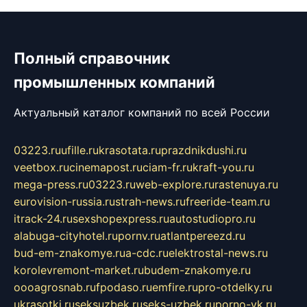
Полный справочник
промышленных компаний
Актуальный каталог компаний по всей России
03223.ru
ufille.ru
krasotata.ru
prazdnikdushi.ru
veetbox.ru
cinemapost.ru
ciam-fr.ru
kraft-you.ru
mega-press.ru
03223.ru
web-explore.ru
rastenuya.ru
eurovision-russia.ru
strah-news.ru
freeride-team.ru
itrack-24.ru
sexshopexpress.ru
autostudiopro.ru
alabuga-cityhotel.ru
pornv.ru
atlantpereezd.ru
bud-em-znakomye.ru
a-cdc.ru
elektrostal-news.ru
korolevremont-market.ru
budem-znakomye.ru
oooagrosnab.ru
fpodaso.ru
emfire.ru
pro-otdelky.ru
ukrasotki.ru
seksuzbek.ru
seks-uzbek.ru
porno-vk.ru