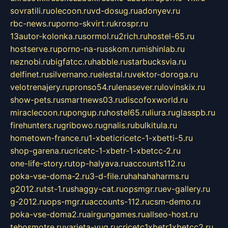
sovratili.ru
olecoon.ru
vd-dosug.ru
adonyev.ru
rbc-news.ru
porno-skvirt.ru
krospr.ru
13autor-kolonka.ru
sormol.ru
2rich.ru
hostel-65.ru
hostserve.ru
porno-na-russkom.ru
mishinlab.ru
neznobi.ru
bigfatcc.ru
habble.ru
starbucksvia.ru
delfinet.ru
silvernano.ru
elestal.ru
vektor-doroga.ru
velotrenajery.ru
pronso54.ru
lenasever.ru
lovinskix.ru
show-pets.ru
smartnews03.ru
discofoxworld.ru
miraclecoon.ru
pongup.ru
hostel65.ru
liura.ru
glasspb.ru
firehunters.ru
gribowo.ru
gnalis.ru
bulkitula.ru
hometown-france.ru
1-xbeticricetc-1-xbetti-5.ru
shop-garena.ru
cricetc-1-xbetr-1-xbetcc-2.ru
one-life-story.ru
top-halyava.ru
accounts112.ru
poka-vse-doma-2.ru
3-d-file.ru
hahahaharms.ru
g2012.ru
tst-1.ru
shaggy-cat.ru
opsmgr.ru
ev-gallery.ru
g-2012.ru
ops-mgr.ru
accounts-112.ru
csm-demo.ru
poka-vse-doma2.ru
airgungames.ru
allseo-host.ru
tehosmotre.ru
varieta-yug.ru
cricetc1xbetr1xbetcc2.ru