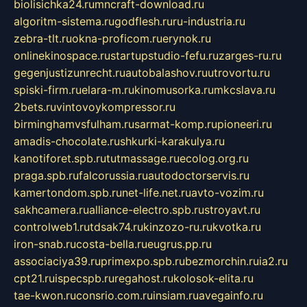
biolisichka24.ru
mncraft-download.ru
algoritm-sistema.ru
godflesh.ru
ru-industria.ru
zebra-tlt.ru
okna-proficom.ru
erynok.ru
onlinekinospace.ru
startupstudio-fefu.ru
zarges-ru.ru
gegenjustizunrecht.ru
autobalashov.ru
utrovortu.ru
spiski-firm.ru
elara-m.ru
kinomusorka.ru
mkcslava.ru
2bets.ru
vintovoykompressor.ru
birminghamvsfulham.ru
sarmat-komp.ru
pioneeri.ru
amadis-chocolate.ru
shkurki-karakulya.ru
kanotiforet.spb.ru
tutmassage.ru
ecolog.org.ru
praga.spb.ru
falcorussia.ru
autodoctorservis.ru
kamertondom.spb.ru
net-life.net.ru
avto-vozim.ru
sakhcamera.ru
alliance-electro.spb.ru
stroyavt.ru
controlweb1.ru
tdsak74.ru
kinzozo-ru.ru
kvotka.ru
iron-snab.ru
costa-bella.ru
eugrus.pp.ru
associaciya39.ru
primexpo.spb.ru
bezmorchin.ru
ia2.ru
cpt21.ru
ispecspb.ru
regahost.ru
kolosok-elita.ru
tae-kwon.ru
consrio.com.ru
insiam.ru
avegainfo.ru