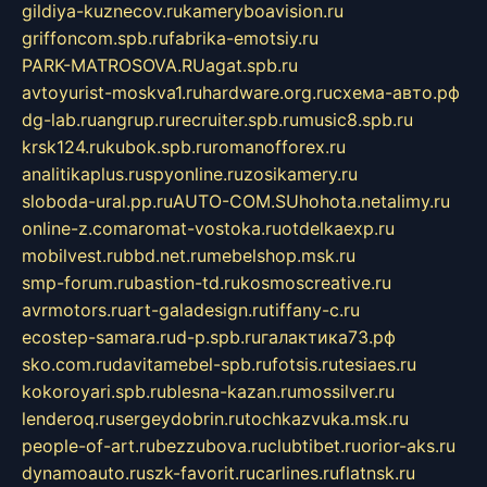
gildiya-kuznecov.ru
kameryboavision.ru
griffoncom.spb.ru
fabrika-emotsiy.ru
PARK-MATROSOVA.RU
agat.spb.ru
avtoyurist-moskva1.ru
hardware.org.ru
схема-авто.рф
dg-lab.ru
angrup.ru
recruiter.spb.ru
music8.spb.ru
krsk124.ru
kubok.spb.ru
romanofforex.ru
analitikaplus.ru
spyonline.ru
zosikamery.ru
sloboda-ural.pp.ru
AUTO-COM.SU
hohota.net
alimy.ru
online-z.com
aromat-vostoka.ru
otdelkaexp.ru
mobilvest.ru
bbd.net.ru
mebelshop.msk.ru
smp-forum.ru
bastion-td.ru
kosmoscreative.ru
avrmotors.ru
art-galadesign.ru
tiffany-c.ru
ecostep-samara.ru
d-p.spb.ru
галактика73.рф
sko.com.ru
davitamebel-spb.ru
fotsis.ru
tesiaes.ru
kokoroyari.spb.ru
blesna-kazan.ru
mossilver.ru
lenderoq.ru
sergeydobrin.ru
tochkazvuka.msk.ru
people-of-art.ru
bezzubova.ru
clubtibet.ru
orior-aks.ru
dynamoauto.ru
szk-favorit.ru
carlines.ru
flatnsk.ru