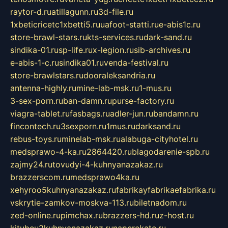
raytor-d.ru
atillagunn.ru
3d-file.ru
1xbeticricetc1xbetti5.ru
uafoot-statti.ru
e-abis1c.ru
store-brawl-stars.ru
kts-services.ru
dark-sand.ru
sindika-01.ru
sp-life.ru
x-legion.ru
sib-archives.ru
e-abis-1-c.ru
sindika01.ru
venda-festival.ru
store-brawlstars.ru
dooraleksandria.ru
antenna-highly.ru
mine-lab-msk.ru
1-mus.ru
3-sex-porn.ru
ban-damn.ru
purse-factory.ru
viagra-tablet.ru
fasbags.ru
adler-jun.ru
bandamn.ru
fincontech.ru
3sexporn.ru
1mus.ru
darksand.ru
rebus-toys.ru
minelab-msk.ru
alabuga-cityhotel.ru
medsprawo-4-ka.ru
2864420.ru
blagodarenie-spb.ru
zajmy24.ru
tovudyi-4-kuhnyanazakaz.ru
brazzerscom.ru
medsprawo4ka.ru
xehyroo5kuhnyanazakaz.ru
fabrikayfabrikaefabrika.ru
vskrytie-zamkov-moskva-113.ru
biletnadom.ru
zed-online.ru
pimchax.ru
brazzers-hd.ru
z-host.ru