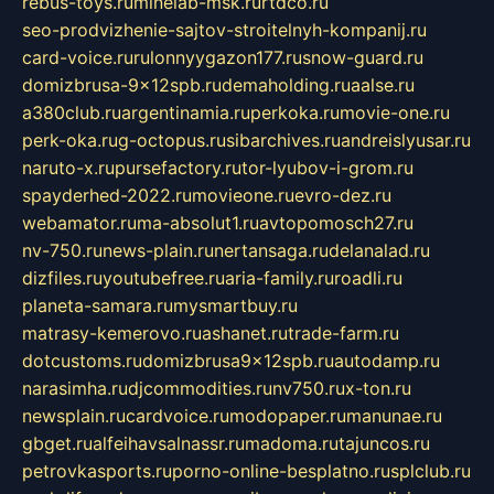
rebus-toys.ru
minelab-msk.ru
rtdco.ru
seo-prodvizhenie-sajtov-stroitelnyh-kompanij.ru
card-voice.ru
rulonnyygazon177.ru
snow-guard.ru
domizbrusa-9x12spb.ru
demaholding.ru
aalse.ru
a380club.ru
argentinamia.ru
perkoka.ru
movie-one.ru
perk-oka.ru
g-octopus.ru
sibarchives.ru
andreislyusar.ru
naruto-x.ru
pursefactory.ru
tor-lyubov-i-grom.ru
spayderhed-2022.ru
movieone.ru
evro-dez.ru
webamator.ru
ma-absolut1.ru
avtopomosch27.ru
nv-750.ru
news-plain.ru
nertansaga.ru
delanalad.ru
dizfiles.ru
youtubefree.ru
aria-family.ru
roadli.ru
planeta-samara.ru
mysmartbuy.ru
matrasy-kemerovo.ru
ashanet.ru
trade-farm.ru
dotcustoms.ru
domizbrusa9x12spb.ru
autodamp.ru
narasimha.ru
djcommodities.ru
nv750.ru
x-ton.ru
newsplain.ru
cardvoice.ru
modopaper.ru
manunae.ru
gbget.ru
alfeihavsalnassr.ru
madoma.ru
tajuncos.ru
petrovkasports.ru
porno-online-besplatno.ru
splclub.ru