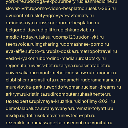
york-life.ru
doroga-expo.ru
ribery.ru
cleanmedicine.ru
slovar-ivrit.ru
porno-video-besplatno.ru
seks-365.ru
ovucontrol.ru
sloty-igrovyye-avtomaty.ru
ru-industriya.ru
russkoe-porno-besplatno.ru
belgorod-day.ru
digilith.ru
pichkurovlab.ru
medic-today.ru
taksu.ru
comp123.ru
don-ykt.ru
teensvoice.ru
imgsharing.ru
domashnee-porno.ru
eva-elfie.ru
foto-tur.ru
biz-doska.ru
metropoltravel.ru
veslo-i-yakor.ru
borodino-media.ru
rostotsky.ru
regionufa.ru
weiss-bet.ru
zaryna.ru
casinotablet.ru
universalia.ru
remont-mebeli-moscow.ru
termomur.ru
clubfisher.ru
remstirufa.ru
erdamchi.ru
doramamama.ru
muraviovka-park.ru
worldofwoman.ru
clean-dreams.ru
arkrym.ru
kristinita.ru
dircomputer.ru
healthenter.ru
textexperts.ru
pivnaya-kruzhka.ru
kinofilmy-2021.ru
demolalapaluza.ru
tanyavanya.ru
remstir-tolyatti.ru
msdip.ru
jdol.ru
sokolovr.ru
newtech-spb.ru
rezemkleim.ru
massage-tai.ru
seonub.ru
zvonitut.ru