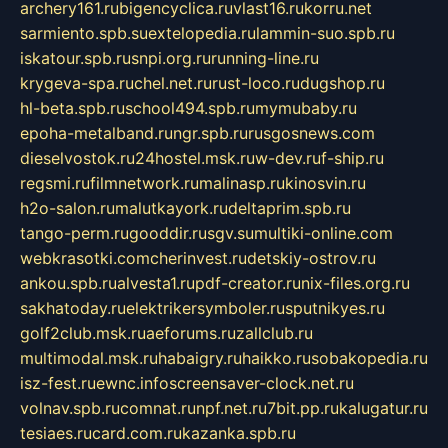
archery161.ru
bigencyclica.ru
vlast16.ru
korru.net
sarmiento.spb.su
extelopedia.ru
lammin-suo.spb.ru
iskatour.spb.ru
snpi.org.ru
running-line.ru
krygeva-spa.ru
chel.net.ru
rust-loco.ru
dugshop.ru
hl-beta.spb.ru
school494.spb.ru
mymubaby.ru
epoha-metalband.ru
ngr.spb.ru
rusgosnews.com
dieselvostok.ru
24hostel.msk.ru
w-dev.ru
f-ship.ru
regsmi.ru
filmnetwork.ru
malinasp.ru
kinosvin.ru
h2o-salon.ru
malutkayork.ru
deltaprim.spb.ru
tango-perm.ru
gooddir.ru
sgv.su
multiki-online.com
webkrasotki.com
cherinvest.ru
detskiy-ostrov.ru
ankou.spb.ru
alvesta1.ru
pdf-creator.ru
nix-files.org.ru
sakhatoday.ru
elektrikersymboler.ru
sputnikyes.ru
golf2club.msk.ru
aeforums.ru
zallclub.ru
multimodal.msk.ru
habaigry.ru
haikko.ru
sobakopedia.ru
isz-fest.ru
ewnc.info
screensaver-clock.net.ru
volnav.spb.ru
comnat.ru
npf.net.ru
7bit.pp.ru
kalugatur.ru
tesiaes.ru
card.com.ru
kazanka.spb.ru