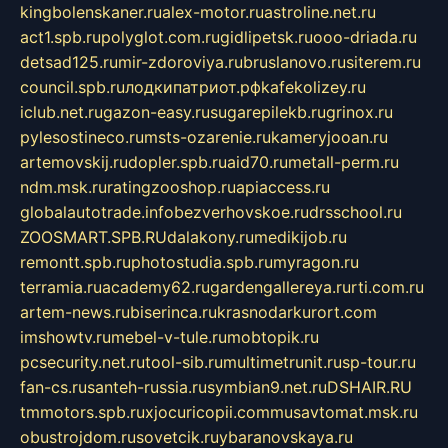
kingbolenskaner.ru
alex-motor.ru
astroline.net.ru
act1.spb.ru
polyglot.com.ru
gidlipetsk.ru
ooo-driada.ru
detsad125.ru
mir-zdoroviya.ru
bruslanovo.ru
siterem.ru
council.spb.ru
лодкипатриот.рф
kafekolizey.ru
iclub.net.ru
gazon-easy.ru
sugarepilekb.ru
grinox.ru
pylesostineco.ru
msts-ozarenie.ru
kameryjooan.ru
artemovskij.ru
dopler.spb.ru
aid70.ru
metall-perm.ru
ndm.msk.ru
ratingzooshop.ru
apiaccess.ru
globalautotrade.info
bezverhovskoe.ru
drsschool.ru
ZOOSMART.SPB.RU
dalakony.ru
medikijob.ru
remontt.spb.ru
photostudia.spb.ru
myragon.ru
terramia.ru
academy62.ru
gardengallereya.ru
rti.com.ru
artem-news.ru
biserinca.ru
krasnodarkurort.com
imshowtv.ru
mebel-v-tule.ru
mobtopik.ru
pcsecurity.net.ru
tool-sib.ru
multimetrunit.ru
sp-tour.ru
fan-cs.ru
santeh-russia.ru
symbian9.net.ru
DSHAIR.RU
tmmotors.spb.ru
xjocuricopii.com
musavtomat.msk.ru
obustrojdom.ru
sovetcik.ru
ybaranovskaya.ru