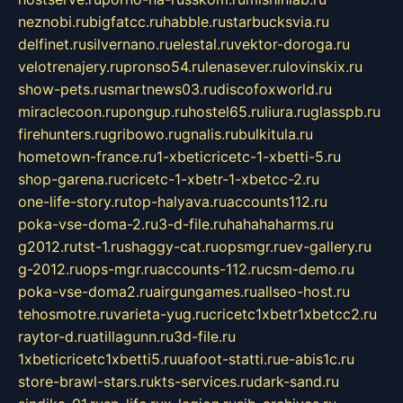
neznobi.ru
bigfatcc.ru
habble.ru
starbucksvia.ru
delfinet.ru
silvernano.ru
elestal.ru
vektor-doroga.ru
velotrenajery.ru
pronso54.ru
lenasever.ru
lovinskix.ru
show-pets.ru
smartnews03.ru
discofoxworld.ru
miraclecoon.ru
pongup.ru
hostel65.ru
liura.ru
glasspb.ru
firehunters.ru
gribowo.ru
gnalis.ru
bulkitula.ru
hometown-france.ru
1-xbeticricetc-1-xbetti-5.ru
shop-garena.ru
cricetc-1-xbetr-1-xbetcc-2.ru
one-life-story.ru
top-halyava.ru
accounts112.ru
poka-vse-doma-2.ru
3-d-file.ru
hahahaharms.ru
g2012.ru
tst-1.ru
shaggy-cat.ru
opsmgr.ru
ev-gallery.ru
g-2012.ru
ops-mgr.ru
accounts-112.ru
csm-demo.ru
poka-vse-doma2.ru
airgungames.ru
allseo-host.ru
tehosmotre.ru
varieta-yug.ru
cricetc1xbetr1xbetcc2.ru
raytor-d.ru
atillagunn.ru
3d-file.ru
1xbeticricetc1xbetti5.ru
uafoot-statti.ru
e-abis1c.ru
store-brawl-stars.ru
kts-services.ru
dark-sand.ru