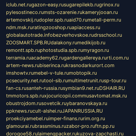
iclub.net.ru
gazon-easy.ru
sugarepilekb.ru
grinox.ru
pylesostineco.ru
msts-ozarenie.ru
kameryjooan.ru
artemovskij.ru
dopler.spb.ru
aid70.ru
metall-perm.ru
ndm.msk.ru
ratingzooshop.ru
apiaccess.ru
globalautotrade.info
bezverhovskoe.ru
drsschool.ru
ZOOSMART.SPB.RU
dalakony.ru
medikijob.ru
remontt.spb.ru
photostudia.spb.ru
myragon.ru
terramia.ru
academy62.ru
gardengallereya.ru
rti.com.ru
artem-news.ru
biserinca.ru
krasnodarkurort.com
imshowtv.ru
mebel-v-tule.ru
mobtopik.ru
pcsecurity.net.ru
tool-sib.ru
multimetrunit.ru
sp-tour.ru
fan-cs.ru
santeh-russia.ru
symbian9.net.ru
DSHAIR.RU
tmmotors.spb.ru
xjocuricopii.com
musavtomat.msk.ru
obustrojdom.ru
sovetcik.ru
ybaranovskaya.ru
ppknews.ru
cult-alshei.ru
JAPANRUSSIA.RU
proekciyamebel.ru
imper-finans.ru
rim.org.ru
glamourai.ru
brassminus.ru
zabor-pro.ru
ftn.pp.ru
dorogoe58.ru
laimengpacker.ru
kuzova-zapchasti.ru