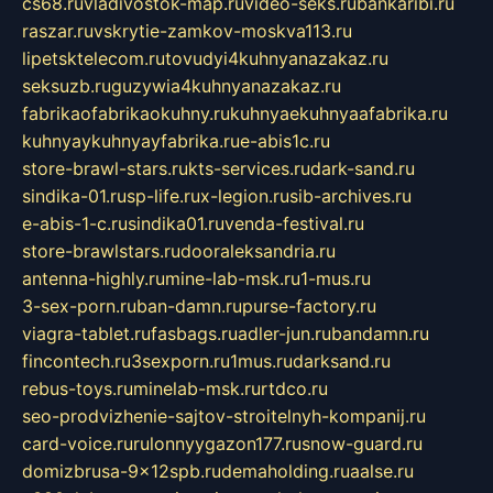
cs68.ru
vladivostok-map.ru
video-seks.ru
bankaribi.ru
raszar.ru
vskrytie-zamkov-moskva113.ru
lipetsktelecom.ru
tovudyi4kuhnyanazakaz.ru
seksuzb.ru
guzywia4kuhnyanazakaz.ru
fabrikaofabrikaokuhny.ru
kuhnyaekuhnyaafabrika.ru
kuhnyaykuhnyayfabrika.ru
e-abis1c.ru
store-brawl-stars.ru
kts-services.ru
dark-sand.ru
sindika-01.ru
sp-life.ru
x-legion.ru
sib-archives.ru
e-abis-1-c.ru
sindika01.ru
venda-festival.ru
store-brawlstars.ru
dooraleksandria.ru
antenna-highly.ru
mine-lab-msk.ru
1-mus.ru
3-sex-porn.ru
ban-damn.ru
purse-factory.ru
viagra-tablet.ru
fasbags.ru
adler-jun.ru
bandamn.ru
fincontech.ru
3sexporn.ru
1mus.ru
darksand.ru
rebus-toys.ru
minelab-msk.ru
rtdco.ru
seo-prodvizhenie-sajtov-stroitelnyh-kompanij.ru
card-voice.ru
rulonnyygazon177.ru
snow-guard.ru
domizbrusa-9x12spb.ru
demaholding.ru
aalse.ru