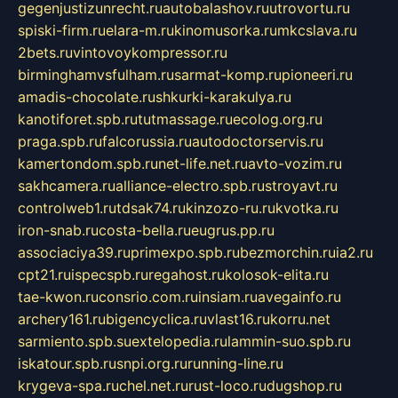
gegenjustizunrecht.ru
autobalashov.ru
utrovortu.ru
spiski-firm.ru
elara-m.ru
kinomusorka.ru
mkcslava.ru
2bets.ru
vintovoykompressor.ru
birminghamvsfulham.ru
sarmat-komp.ru
pioneeri.ru
amadis-chocolate.ru
shkurki-karakulya.ru
kanotiforet.spb.ru
tutmassage.ru
ecolog.org.ru
praga.spb.ru
falcorussia.ru
autodoctorservis.ru
kamertondom.spb.ru
net-life.net.ru
avto-vozim.ru
sakhcamera.ru
alliance-electro.spb.ru
stroyavt.ru
controlweb1.ru
tdsak74.ru
kinzozo-ru.ru
kvotka.ru
iron-snab.ru
costa-bella.ru
eugrus.pp.ru
associaciya39.ru
primexpo.spb.ru
bezmorchin.ru
ia2.ru
cpt21.ru
ispecspb.ru
regahost.ru
kolosok-elita.ru
tae-kwon.ru
consrio.com.ru
insiam.ru
avegainfo.ru
archery161.ru
bigencyclica.ru
vlast16.ru
korru.net
sarmiento.spb.su
extelopedia.ru
lammin-suo.spb.ru
iskatour.spb.ru
snpi.org.ru
running-line.ru
krygeva-spa.ru
chel.net.ru
rust-loco.ru
dugshop.ru