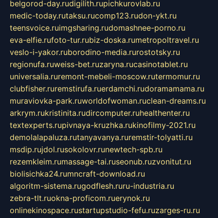
belgorod-day.ru
digilith.ru
pichkurovlab.ru
medic-today.ru
taksu.ru
comp123.ru
don-ykt.ru
teensvoice.ru
imgsharing.ru
domashnee-porno.ru
eva-elfie.ru
foto-tur.ru
biz-doska.ru
metropoltravel.ru
veslo-i-yakor.ru
borodino-media.ru
rostotsky.ru
regionufa.ru
weiss-bet.ru
zaryna.ru
casinotablet.ru
universalia.ru
remont-mebeli-moscow.ru
termomur.ru
clubfisher.ru
remstirufa.ru
erdamchi.ru
doramamama.ru
muraviovka-park.ru
worldofwoman.ru
clean-dreams.ru
arkrym.ru
kristinita.ru
dircomputer.ru
healthenter.ru
textexperts.ru
pivnaya-kruzhka.ru
kinofilmy-2021.ru
demolalapaluza.ru
tanyavanya.ru
remstir-tolyatti.ru
msdip.ru
jdol.ru
sokolovr.ru
newtech-spb.ru
rezemkleim.ru
massage-tai.ru
seonub.ru
zvonitut.ru
biolisichka24.ru
mncraft-download.ru
algoritm-sistema.ru
godflesh.ru
ru-industria.ru
zebra-tlt.ru
okna-proficom.ru
erynok.ru
onlinekinospace.ru
startupstudio-fefu.ru
zarges-ru.ru