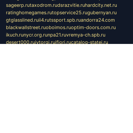
sageerp.ru
taxodrom.ru
dsrazvitie.ru
hardcity.net.ru
ratinghomegames.ru
topservice25.ru
gubernyan.ru
gtglasslined.ru
ii4.ru
tssport.spb.ru
andorra24.com
blackwallstreet.ru
oboimos.ru
optim-doors.com.ru
ikuch.ru
nycr.org.ru
npa21.ru
vremya-ch.spb.ru
desert000.ru
ivtorgi.ru
ifiori.ru
catalog-statei.ru
dcv.org.ru
spetsmaster174.ru
ipkameryhiseeu.ru
dum26.ru
ruspol.spb.ru
fr-opendp.ru
kam-solnyshko.ru
cheyenne-arapaho.ru
sevzapmetal.spb.ru
ted-lapidus.spb.ru
parasite-eliminator.ru
sigma-complete.ru
modernworld.ru
dama-moda.ru
eholot-group.ru
sk-nvkz.ru
DRONGOLD.RU
democratia2.ru
i-farmer.ru
mass-sport.org
jablonex.spb.ru
bookmess.ru
linkword.ru
refineua.com.ru
cs-spec.net.ru
altay-mebel.ru
DNK-THEATRE.RU
mechaniks.spb.ru
ipcamtechage.ru
skosta.ru
a-sun.ru
stroy-ldsp.ru
snowlands.org.ru
childrensshoes.ru
mrlizzy.ru
mebelsofiakrd.ru