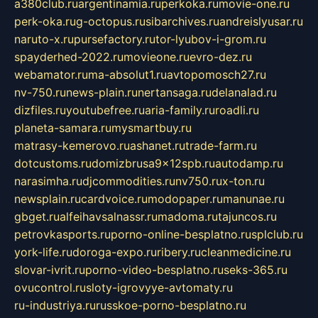
a380club.ru
argentinamia.ru
perkoka.ru
movie-one.ru
perk-oka.ru
g-octopus.ru
sibarchives.ru
andreislyusar.ru
naruto-x.ru
pursefactory.ru
tor-lyubov-i-grom.ru
spayderhed-2022.ru
movieone.ru
evro-dez.ru
webamator.ru
ma-absolut1.ru
avtopomosch27.ru
nv-750.ru
news-plain.ru
nertansaga.ru
delanalad.ru
dizfiles.ru
youtubefree.ru
aria-family.ru
roadli.ru
planeta-samara.ru
mysmartbuy.ru
matrasy-kemerovo.ru
ashanet.ru
trade-farm.ru
dotcustoms.ru
domizbrusa9x12spb.ru
autodamp.ru
narasimha.ru
djcommodities.ru
nv750.ru
x-ton.ru
newsplain.ru
cardvoice.ru
modopaper.ru
manunae.ru
gbget.ru
alfeihavsalnassr.ru
madoma.ru
tajuncos.ru
petrovkasports.ru
porno-online-besplatno.ru
splclub.ru
york-life.ru
doroga-expo.ru
ribery.ru
cleanmedicine.ru
slovar-ivrit.ru
porno-video-besplatno.ru
seks-365.ru
ovucontrol.ru
sloty-igrovyye-avtomaty.ru
ru-industriya.ru
russkoe-porno-besplatno.ru