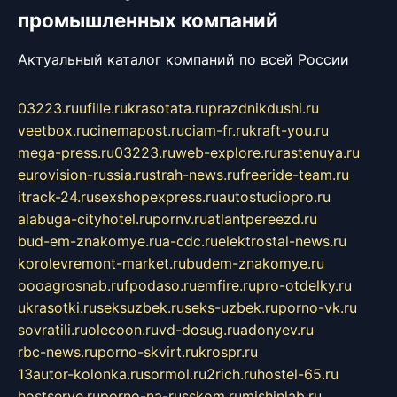
промышленных компаний
Актуальный каталог компаний по всей России
03223.ru
ufille.ru
krasotata.ru
prazdnikdushi.ru
veetbox.ru
cinemapost.ru
ciam-fr.ru
kraft-you.ru
mega-press.ru
03223.ru
web-explore.ru
rastenuya.ru
eurovision-russia.ru
strah-news.ru
freeride-team.ru
itrack-24.ru
sexshopexpress.ru
autostudiopro.ru
alabuga-cityhotel.ru
pornv.ru
atlantpereezd.ru
bud-em-znakomye.ru
a-cdc.ru
elektrostal-news.ru
korolevremont-market.ru
budem-znakomye.ru
oooagrosnab.ru
fpodaso.ru
emfire.ru
pro-otdelky.ru
ukrasotki.ru
seksuzbek.ru
seks-uzbek.ru
porno-vk.ru
sovratili.ru
olecoon.ru
vd-dosug.ru
adonyev.ru
rbc-news.ru
porno-skvirt.ru
krospr.ru
13autor-kolonka.ru
sormol.ru
2rich.ru
hostel-65.ru
hostserve.ru
porno-na-russkom.ru
mishinlab.ru