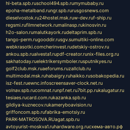
hl-beta.spb.ru
school494.spb.ru
mymubaby.ru
epoha-metalband.ru
ngr.spb.ru
rusgosnews.com
dieselvostok.ru
24hostel.msk.ru
w-dev.ru
f-ship.ru
regsmi.ru
filmnetwork.ru
malinasp.ru
kinosvin.ru
h2o-salon.ru
malutkayork.ru
deltaprim.spb.ru
tango-perm.ru
gooddir.ru
sgv.su
multiki-online.com
webkrasotki.com
cherinvest.ru
detskiy-ostrov.ru
ankou.spb.ru
alvesta1.ru
pdf-creator.ru
nix-files.org.ru
sakhatoday.ru
elektrikersymboler.ru
sputnikyes.ru
golf2club.msk.ru
aeforums.ru
zallclub.ru
multimodal.msk.ru
habaigry.ru
haikko.ru
sobakopedia.ru
isz-fest.ru
ewnc.info
screensaver-clock.net.ru
volnav.spb.ru
comnat.ru
npf.net.ru
7bit.pp.ru
kalugatur.ru
tesiaes.ru
card.com.ru
kazanka.spb.ru
gildiya-kuznecov.ru
kameryboavision.ru
griffoncom.spb.ru
fabrika-emotsiy.ru
PARK-MATROSOVA.RU
agat.spb.ru
avtoyurist-moskva1.ru
hardware.org.ru
схема-авто.рф