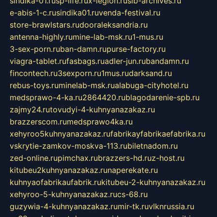
sindika-01.ru
sp-life.ru
x-legion.ru
sib-archives.ru
e-abis-1-c.ru
sindika01.ru
venda-festival.ru
store-brawlstars.ru
dooraleksandria.ru
antenna-highly.ru
mine-lab-msk.ru
1-mus.ru
3-sex-porn.ru
ban-damn.ru
purse-factory.ru
viagra-tablet.ru
fasbags.ru
adler-jun.ru
bandamn.ru
fincontech.ru
3sexporn.ru
1mus.ru
darksand.ru
rebus-toys.ru
minelab-msk.ru
alabuga-cityhotel.ru
medsprawo-4-ka.ru
2864420.ru
blagodarenie-spb.ru
zajmy24.ru
tovudyi-4-kuhnyanazakaz.ru
brazzerscom.ru
medsprawo4ka.ru
xehyroo5kuhnyanazakaz.ru
fabrikayfabrikaefabrika.ru
vskrytie-zamkov-moskva-113.ru
biletnadom.ru
zed-online.ru
pimchax.ru
brazzers-hd.ru
z-host.ru
kitubeu2kuhnyanazakaz.ru
naperekate.ru
kuhnyaofabrikaufabrik.ru
kitubeu-2-kuhnyanazakaz.ru
xehyroo-5-kuhnyanazakaz.ru
cs-68.ru
guzywia-4-kuhnyanazakaz.ru
mir-tk.ru
vlknrussia.ru