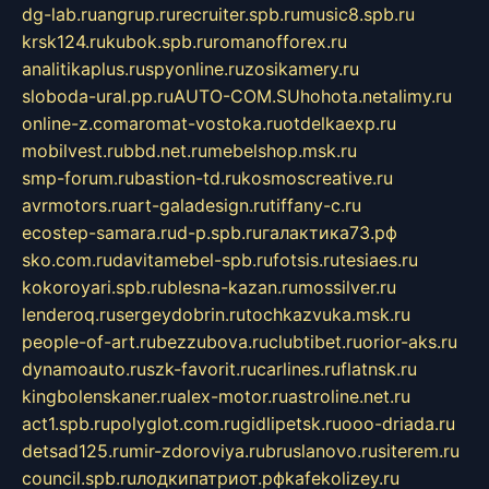
dg-lab.ru
angrup.ru
recruiter.spb.ru
music8.spb.ru
krsk124.ru
kubok.spb.ru
romanofforex.ru
analitikaplus.ru
spyonline.ru
zosikamery.ru
sloboda-ural.pp.ru
AUTO-COM.SU
hohota.net
alimy.ru
online-z.com
aromat-vostoka.ru
otdelkaexp.ru
mobilvest.ru
bbd.net.ru
mebelshop.msk.ru
smp-forum.ru
bastion-td.ru
kosmoscreative.ru
avrmotors.ru
art-galadesign.ru
tiffany-c.ru
ecostep-samara.ru
d-p.spb.ru
галактика73.рф
sko.com.ru
davitamebel-spb.ru
fotsis.ru
tesiaes.ru
kokoroyari.spb.ru
blesna-kazan.ru
mossilver.ru
lenderoq.ru
sergeydobrin.ru
tochkazvuka.msk.ru
people-of-art.ru
bezzubova.ru
clubtibet.ru
orior-aks.ru
dynamoauto.ru
szk-favorit.ru
carlines.ru
flatnsk.ru
kingbolenskaner.ru
alex-motor.ru
astroline.net.ru
act1.spb.ru
polyglot.com.ru
gidlipetsk.ru
ooo-driada.ru
detsad125.ru
mir-zdoroviya.ru
bruslanovo.ru
siterem.ru
council.spb.ru
лодкипатриот.рф
kafekolizey.ru