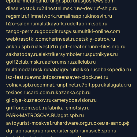
epoha-metalband.ru
ngr.spb.ru
rusgosnews.com
dieselvostok.ru
24hostel.msk.ru
w-dev.ru
f-ship.ru
regsmi.ru
filmnetwork.ru
malinasp.ru
kinosvin.ru
h2o-salon.ru
malutkayork.ru
deltaprim.spb.ru
tango-perm.ru
gooddir.ru
sgv.su
multiki-online.com
webkrasotki.com
cherinvest.ru
detskiy-ostrov.ru
ankou.spb.ru
alvesta1.ru
pdf-creator.ru
nix-files.org.ru
sakhatoday.ru
elektrikersymboler.ru
sputnikyes.ru
golf2club.msk.ru
aeforums.ru
zallclub.ru
multimodal.msk.ru
habaigry.ru
haikko.ru
sobakopedia.ru
isz-fest.ru
ewnc.info
screensaver-clock.net.ru
volnav.spb.ru
comnat.ru
npf.net.ru
7bit.pp.ru
kalugatur.ru
tesiaes.ru
card.com.ru
kazanka.spb.ru
gildiya-kuznecov.ru
kameryboavision.ru
griffoncom.spb.ru
fabrika-emotsiy.ru
PARK-MATROSOVA.RU
agat.spb.ru
avtoyurist-moskva1.ru
hardware.org.ru
схема-авто.рф
dg-lab.ru
angrup.ru
recruiter.spb.ru
music8.spb.ru