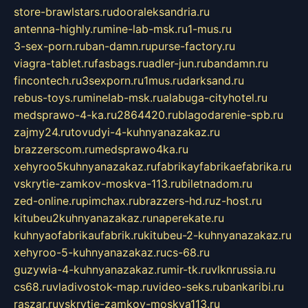
store-brawlstars.ru
dooraleksandria.ru
antenna-highly.ru
mine-lab-msk.ru
1-mus.ru
3-sex-porn.ru
ban-damn.ru
purse-factory.ru
viagra-tablet.ru
fasbags.ru
adler-jun.ru
bandamn.ru
fincontech.ru
3sexporn.ru
1mus.ru
darksand.ru
rebus-toys.ru
minelab-msk.ru
alabuga-cityhotel.ru
medsprawo-4-ka.ru
2864420.ru
blagodarenie-spb.ru
zajmy24.ru
tovudyi-4-kuhnyanazakaz.ru
brazzerscom.ru
medsprawo4ka.ru
xehyroo5kuhnyanazakaz.ru
fabrikayfabrikaefabrika.ru
vskrytie-zamkov-moskva-113.ru
biletnadom.ru
zed-online.ru
pimchax.ru
brazzers-hd.ru
z-host.ru
kitubeu2kuhnyanazakaz.ru
naperekate.ru
kuhnyaofabrikaufabrik.ru
kitubeu-2-kuhnyanazakaz.ru
xehyroo-5-kuhnyanazakaz.ru
cs-68.ru
guzywia-4-kuhnyanazakaz.ru
mir-tk.ru
vlknrussia.ru
cs68.ru
vladivostok-map.ru
video-seks.ru
bankaribi.ru
raszar.ru
vskrytie-zamkov-moskva113.ru