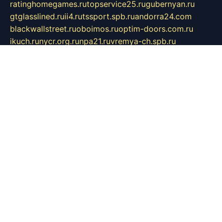
ratinghomegames.ru
topservice25.ru
gubernyan.ru
gtglasslined.ru
ii4.ru
tssport.spb.ru
andorra24.com
blackwallstreet.ru
oboimos.ru
optim-doors.com.ru
ikuch.ru
nycr.org.ru
npa21.ru
vremya-ch.spb.ru
desert000.ru
ivtorgi.ru
ifiori.ru
catalog-statei.ru
dcv.org.ru
spetsmaster174.ru
ipkameryhiseeu.ru
dum26.ru
ruspol.spb.ru
fr-opendp.ru
kam-solnyshko.ru
cheyenne-arapaho.ru
sevzapmetal.spb.ru
ted-lapidus.spb.ru
parasite-eliminator.ru
sigma-complete.ru
modernworld.ru
dama-moda.ru
eholot-group.ru
sk-nvkz.ru
DRONGOLD.RU
democratia2.ru
i-farmer.ru
mass-sport.org
jablonex.spb.ru
bookmess.ru
linkword.ru
refineua.com.ru
cs-spec.net.ru
altay-mebel.ru
DNK-THEATRE.RU
mechaniks.spb.ru
ipcamtechage.ru
skosta.ru
a-sun.ru
stroy-ldsp.ru
snowlands.org.ru
childrensshoes.ru
mrlizzy.ru
mebelsofiakrd.ru
bulizhenko.ru
rumantick.net.ru
mtszerno.ru