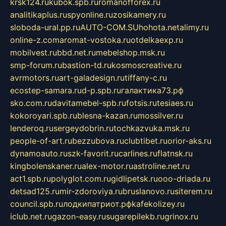
krsk124.ru
kubok.spb.ru
romanofforex.ru
analitikaplus.ru
spyonline.ru
zosikamery.ru
sloboda-ural.pp.ru
AUTO-COM.SU
hohota.net
alimy.ru
online-z.com
aromat-vostoka.ru
otdelkaexp.ru
mobilvest.ru
bbd.net.ru
mebelshop.msk.ru
smp-forum.ru
bastion-td.ru
kosmoscreative.ru
avrmotors.ru
art-galadesign.ru
tiffany-c.ru
ecostep-samara.ru
d-p.spb.ru
галактика73.рф
sko.com.ru
davitamebel-spb.ru
fotsis.ru
tesiaes.ru
kokoroyari.spb.ru
blesna-kazan.ru
mossilver.ru
lenderoq.ru
sergeydobrin.ru
tochkazvuka.msk.ru
people-of-art.ru
bezzubova.ru
clubtibet.ru
orior-aks.ru
dynamoauto.ru
szk-favorit.ru
carlines.ru
flatnsk.ru
kingbolenskaner.ru
alex-motor.ru
astroline.net.ru
act1.spb.ru
polyglot.com.ru
gidlipetsk.ru
ooo-driada.ru
detsad125.ru
mir-zdoroviya.ru
bruslanovo.ru
siterem.ru
council.spb.ru
лодкипатриот.рф
kafekolizey.ru
iclub.net.ru
gazon-easy.ru
sugarepilekb.ru
grinox.ru