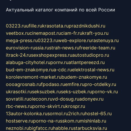
Актуальный каталог компаний по всей России
03223.ru
ufille.ru
krasotata.ru
prazdnikdushi.ru
veetbox.ru
cinemapost.ru
ciam-fr.ru
kraft-you.ru
mega-press.ru
03223.ru
web-explore.ru
rastenuya.ru
eurovision-russia.ru
strah-news.ru
freeride-team.ru
itrack-24.ru
sexshopexpress.ru
autostudiopro.ru
alabuga-cityhotel.ru
pornv.ru
atlantpereezd.ru
bud-em-znakomye.ru
a-cdc.ru
elektrostal-news.ru
korolevremont-market.ru
budem-znakomye.ru
oooagrosnab.ru
fpodaso.ru
emfire.ru
pro-otdelky.ru
ukrasotki.ru
seksuzbek.ru
seks-uzbek.ru
porno-vk.ru
sovratili.ru
olecoon.ru
vd-dosug.ru
adonyev.ru
rbc-news.ru
porno-skvirt.ru
krospr.ru
13autor-kolonka.ru
sormol.ru
2rich.ru
hostel-65.ru
hostserve.ru
porno-na-russkom.ru
mishinlab.ru
neznobi.ru
bigfatcc.ru
habble.ru
starbucksvia.ru