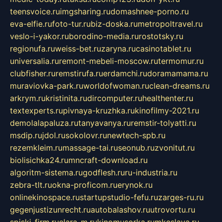
teensvoice.ru
imgsharing.ru
domashnee-porno.ru
eva-elfie.ru
foto-tur.ru
biz-doska.ru
metropoltravel.ru
veslo-i-yakor.ru
borodino-media.ru
rostotsky.ru
regionufa.ru
weiss-bet.ru
zaryna.ru
casinotablet.ru
universalia.ru
remont-mebeli-moscow.ru
termomur.ru
clubfisher.ru
remstirufa.ru
erdamchi.ru
doramamama.ru
muraviovka-park.ru
worldofwoman.ru
clean-dreams.ru
arkrym.ru
kristinita.ru
dircomputer.ru
healthenter.ru
textexperts.ru
pivnaya-kruzhka.ru
kinofilmy-2021.ru
demolalapaluza.ru
tanyavanya.ru
remstir-tolyatti.ru
msdip.ru
jdol.ru
sokolovr.ru
newtech-spb.ru
rezemkleim.ru
massage-tai.ru
seonub.ru
zvonitut.ru
biolisichka24.ru
mncraft-download.ru
algoritm-sistema.ru
godflesh.ru
ru-industria.ru
zebra-tlt.ru
okna-proficom.ru
erynok.ru
onlinekinospace.ru
startupstudio-fefu.ru
zarges-ru.ru
gegenjustizunrecht.ru
autobalashov.ru
utrovortu.ru
spiski-firm.ru
elara-m.ru
kinomusorka.ru
mkcslava.ru