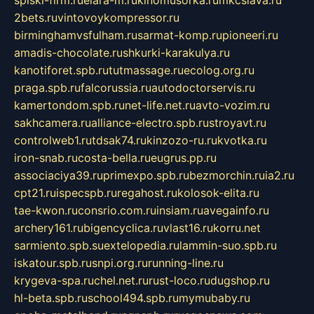
2bets.ru
vintovoykompressor.ru
birminghamvsfulham.ru
sarmat-komp.ru
pioneeri.ru
amadis-chocolate.ru
shkurki-karakulya.ru
kanotiforet.spb.ru
tutmassage.ru
ecolog.org.ru
praga.spb.ru
falcorussia.ru
autodoctorservis.ru
kamertondom.spb.ru
net-life.net.ru
avto-vozim.ru
sakhcamera.ru
alliance-electro.spb.ru
stroyavt.ru
controlweb1.ru
tdsak74.ru
kinzozo-ru.ru
kvotka.ru
iron-snab.ru
costa-bella.ru
eugrus.pp.ru
associaciya39.ru
primexpo.spb.ru
bezmorchin.ru
ia2.ru
cpt21.ru
ispecspb.ru
regahost.ru
kolosok-elita.ru
tae-kwon.ru
consrio.com.ru
insiam.ru
avegainfo.ru
archery161.ru
bigencyclica.ru
vlast16.ru
korru.net
sarmiento.spb.su
extelopedia.ru
lammin-suo.spb.ru
iskatour.spb.ru
snpi.org.ru
running-line.ru
krygeva-spa.ru
chel.net.ru
rust-loco.ru
dugshop.ru
hl-beta.spb.ru
school494.spb.ru
mymubaby.ru