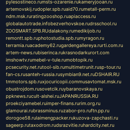
pylesostineco.ru
msts-ozarenie.ru
kameryjooan.ru
artemovskij.ru
dopler.spb.ru
aid70.ru
metall-perm.ru
ndm.msk.ru
ratingzooshop.ru
apiaccess.ru
globalautotrade.info
bezverhovskoe.ru
drsschool.ru
ZOOSMART.SPB.RU
dalakony.ru
medikijob.ru
remontt.spb.ru
photostudia.spb.ru
myragon.ru
terramia.ru
academy62.ru
gardengallereya.ru
rti.com.ru
artem-news.ru
biserinca.ru
krasnodarkurort.com
imshowtv.ru
mebel-v-tule.ru
mobtopik.ru
pcsecurity.net.ru
tool-sib.ru
multimetrunit.ru
sp-tour.ru
fan-cs.ru
santeh-russia.ru
symbian9.net.ru
DSHAIR.RU
tmmotors.spb.ru
xjocuricopii.com
musavtomat.msk.ru
obustrojdom.ru
sovetcik.ru
ybaranovskaya.ru
ppknews.ru
cult-alshei.ru
JAPANRUSSIA.RU
proekciyamebel.ru
imper-finans.ru
rim.org.ru
glamourai.ru
brassminus.ru
zabor-pro.ru
ftn.pp.ru
dorogoe58.ru
laimengpacker.ru
kuzova-zapchasti.ru
sageerp.ru
taxodrom.ru
dsrazvitie.ru
hardcity.net.ru