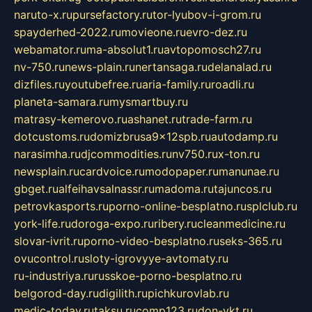
naruto-x.ru
pursefactory.ru
tor-lyubov-i-grom.ru
spayderhed-2022.ru
movieone.ru
evro-dez.ru
webamator.ru
ma-absolut1.ru
avtopomosch27.ru
nv-750.ru
news-plain.ru
nertansaga.ru
delanalad.ru
dizfiles.ru
youtubefree.ru
aria-family.ru
roadli.ru
planeta-samara.ru
mysmartbuy.ru
matrasy-kemerovo.ru
ashanet.ru
trade-farm.ru
dotcustoms.ru
domizbrusa9x12spb.ru
autodamp.ru
narasimha.ru
djcommodities.ru
nv750.ru
x-ton.ru
newsplain.ru
cardvoice.ru
modopaper.ru
manunae.ru
gbget.ru
alfeihavsalnassr.ru
madoma.ru
tajuncos.ru
petrovkasports.ru
porno-online-besplatno.ru
splclub.ru
york-life.ru
doroga-expo.ru
ribery.ru
cleanmedicine.ru
slovar-ivrit.ru
porno-video-besplatno.ru
seks-365.ru
ovucontrol.ru
sloty-igrovyye-avtomaty.ru
ru-industriya.ru
russkoe-porno-besplatno.ru
belgorod-day.ru
digilith.ru
pichkurovlab.ru
medic-today.ru
taksu.ru
comp123.ru
don-ykt.ru