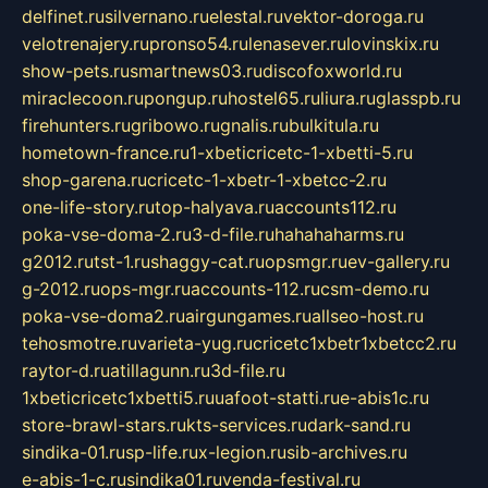
delfinet.ru
silvernano.ru
elestal.ru
vektor-doroga.ru
velotrenajery.ru
pronso54.ru
lenasever.ru
lovinskix.ru
show-pets.ru
smartnews03.ru
discofoxworld.ru
miraclecoon.ru
pongup.ru
hostel65.ru
liura.ru
glasspb.ru
firehunters.ru
gribowo.ru
gnalis.ru
bulkitula.ru
hometown-france.ru
1-xbeticricetc-1-xbetti-5.ru
shop-garena.ru
cricetc-1-xbetr-1-xbetcc-2.ru
one-life-story.ru
top-halyava.ru
accounts112.ru
poka-vse-doma-2.ru
3-d-file.ru
hahahaharms.ru
g2012.ru
tst-1.ru
shaggy-cat.ru
opsmgr.ru
ev-gallery.ru
g-2012.ru
ops-mgr.ru
accounts-112.ru
csm-demo.ru
poka-vse-doma2.ru
airgungames.ru
allseo-host.ru
tehosmotre.ru
varieta-yug.ru
cricetc1xbetr1xbetcc2.ru
raytor-d.ru
atillagunn.ru
3d-file.ru
1xbeticricetc1xbetti5.ru
uafoot-statti.ru
e-abis1c.ru
store-brawl-stars.ru
kts-services.ru
dark-sand.ru
sindika-01.ru
sp-life.ru
x-legion.ru
sib-archives.ru
e-abis-1-c.ru
sindika01.ru
venda-festival.ru