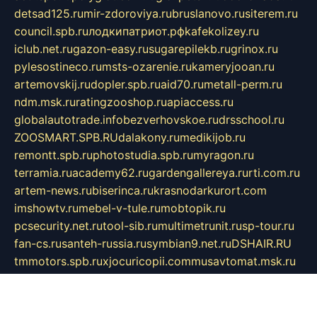
detsad125.ru
mir-zdoroviya.ru
bruslanovo.ru
siterem.ru
council.spb.ru
лодкипатриот.рф
kafekolizey.ru
iclub.net.ru
gazon-easy.ru
sugarepilekb.ru
grinox.ru
pylesostineco.ru
msts-ozarenie.ru
kameryjooan.ru
artemovskij.ru
dopler.spb.ru
aid70.ru
metall-perm.ru
ndm.msk.ru
ratingzooshop.ru
apiaccess.ru
globalautotrade.info
bezverhovskoe.ru
drsschool.ru
ZOOSMART.SPB.RU
dalakony.ru
medikijob.ru
remontt.spb.ru
photostudia.spb.ru
myragon.ru
terramia.ru
academy62.ru
gardengallereya.ru
rti.com.ru
artem-news.ru
biserinca.ru
krasnodarkurort.com
imshowtv.ru
mebel-v-tule.ru
mobtopik.ru
pcsecurity.net.ru
tool-sib.ru
multimetrunit.ru
sp-tour.ru
fan-cs.ru
santeh-russia.ru
symbian9.net.ru
DSHAIR.RU
tmmotors.spb.ru
xjocuricopii.com
musavtomat.msk.ru
obustrojdom.ru
sovetcik.ru
ybaranovskaya.ru
ppknews.ru
cult-alshei.ru
JAPANRUSSIA.RU
proekciyamebel.ru
imper-finans.ru
rim.org.ru