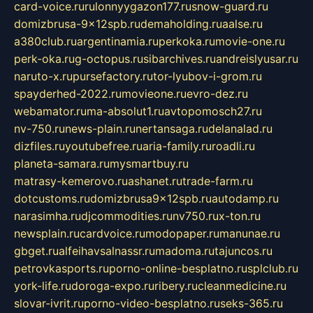
card-voice.ru
rulonnyygazon177.ru
snow-guard.ru
domizbrusa-9x12spb.ru
demaholding.ru
aalse.ru
a380club.ru
argentinamia.ru
perkoka.ru
movie-one.ru
perk-oka.ru
g-octopus.ru
sibarchives.ru
andreislyusar.ru
naruto-x.ru
pursefactory.ru
tor-lyubov-i-grom.ru
spayderhed-2022.ru
movieone.ru
evro-dez.ru
webamator.ru
ma-absolut1.ru
avtopomosch27.ru
nv-750.ru
news-plain.ru
nertansaga.ru
delanalad.ru
dizfiles.ru
youtubefree.ru
aria-family.ru
roadli.ru
planeta-samara.ru
mysmartbuy.ru
matrasy-kemerovo.ru
ashanet.ru
trade-farm.ru
dotcustoms.ru
domizbrusa9x12spb.ru
autodamp.ru
narasimha.ru
djcommodities.ru
nv750.ru
x-ton.ru
newsplain.ru
cardvoice.ru
modopaper.ru
manunae.ru
gbget.ru
alfeihavsalnassr.ru
madoma.ru
tajuncos.ru
petrovkasports.ru
porno-online-besplatno.ru
splclub.ru
york-life.ru
doroga-expo.ru
ribery.ru
cleanmedicine.ru
slovar-ivrit.ru
porno-video-besplatno.ru
seks-365.ru