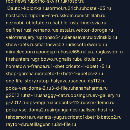
rbc-news.ru
porno-skvirt.ru
krospr.ru
13autor-kolonka.ru
sormol.ru
2rich.ru
hostel-65.ru
hostserve.ru
porno-na-russkom.ru
mishinlab.ru
neznobi.ru
bigfatcc.ru
habble.ru
starbucksvia.ru
delfinet.ru
silvernano.ru
elestal.ru
vektor-doroga.ru
velotrenajery.ru
pronso54.ru
lenasever.ru
lovinskix.ru
show-pets.ru
smartnews03.ru
discofoxworld.ru
miraclecoon.ru
pongup.ru
hostel65.ru
liura.ru
glasspb.ru
firehunters.ru
gribowo.ru
gnalis.ru
bulkitula.ru
hometown-france.ru
1-xbeticricetc-1-xbetti-5.ru
shop-garena.ru
cricetc-1-xbetr-1-xbetcc-2.ru
one-life-story.ru
top-halyava.ru
accounts112.ru
poka-vse-doma-2.ru
3-d-file.ru
hahahaharms.ru
g2012.ru
tst-1.ru
shaggy-cat.ru
opsmgr.ru
ev-gallery.ru
g-2012.ru
ops-mgr.ru
accounts-112.ru
csm-demo.ru
poka-vse-doma2.ru
airgungames.ru
allseo-host.ru
tehosmotre.ru
varieta-yug.ru
cricetc1xbetr1xbetcc2.ru
raytor-d.ru
atillagunn.ru
3d-file.ru