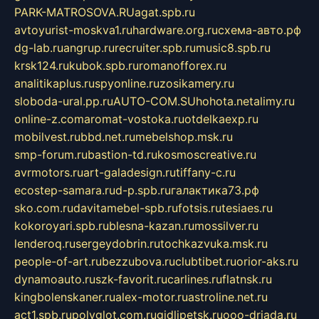
PARK-MATROSOVA.RU
agat.spb.ru
avtoyurist-moskva1.ru
hardware.org.ru
схема-авто.рф
dg-lab.ru
angrup.ru
recruiter.spb.ru
music8.spb.ru
krsk124.ru
kubok.spb.ru
romanofforex.ru
analitikaplus.ru
spyonline.ru
zosikamery.ru
sloboda-ural.pp.ru
AUTO-COM.SU
hohota.net
alimy.ru
online-z.com
aromat-vostoka.ru
otdelkaexp.ru
mobilvest.ru
bbd.net.ru
mebelshop.msk.ru
smp-forum.ru
bastion-td.ru
kosmoscreative.ru
avrmotors.ru
art-galadesign.ru
tiffany-c.ru
ecostep-samara.ru
d-p.spb.ru
галактика73.рф
sko.com.ru
davitamebel-spb.ru
fotsis.ru
tesiaes.ru
kokoroyari.spb.ru
blesna-kazan.ru
mossilver.ru
lenderoq.ru
sergeydobrin.ru
tochkazvuka.msk.ru
people-of-art.ru
bezzubova.ru
clubtibet.ru
orior-aks.ru
dynamoauto.ru
szk-favorit.ru
carlines.ru
flatnsk.ru
kingbolenskaner.ru
alex-motor.ru
astroline.net.ru
act1.spb.ru
polyglot.com.ru
gidlipetsk.ru
ooo-driada.ru