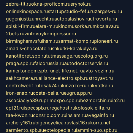
zebra-tlt.ru
okna-proficom.ru
erynok.ru
onlinekinospace.ru
startupstudio-fefu.ru
zarges-ru.ru
gegenjustizunrecht.ru
autobalashov.ru
utrovortu.ru
spiski-firm.ru
elara-m.ru
kinomusorka.ru
mkcslava.ru
2bets.ru
vintovoykompressor.ru
birminghamvsfulham.ru
sarmat-komp.ru
pioneeri.ru
amadis-chocolate.ru
shkurki-karakulya.ru
kanotiforet.spb.ru
tutmassage.ru
ecolog.org.ru
praga.spb.ru
falcorussia.ru
autodoctorservis.ru
kamertondom.spb.ru
net-life.net.ru
avto-vozim.ru
sakhcamera.ru
alliance-electro.spb.ru
stroyavt.ru
controlweb1.ru
tdsak74.ru
kinzozo-ru.ru
kvotka.ru
iron-snab.ru
costa-bella.ru
eugrus.pp.ru
associaciya39.ru
primexpo.spb.ru
bezmorchin.ru
ia2.ru
cpt21.ru
ispecspb.ru
regahost.ru
kolosok-elita.ru
tae-kwon.ru
consrio.com.ru
insiam.ru
avegainfo.ru
archery161.ru
bigencyclica.ru
vlast16.ru
korru.net
sarmiento.spb.su
extelopedia.ru
lammin-suo.spb.ru