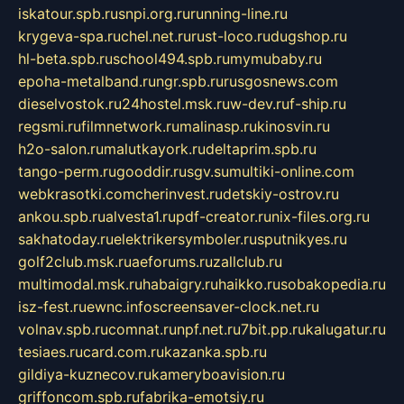
iskatour.spb.ru
snpi.org.ru
running-line.ru
krygeva-spa.ru
chel.net.ru
rust-loco.ru
dugshop.ru
hl-beta.spb.ru
school494.spb.ru
mymubaby.ru
epoha-metalband.ru
ngr.spb.ru
rusgosnews.com
dieselvostok.ru
24hostel.msk.ru
w-dev.ru
f-ship.ru
regsmi.ru
filmnetwork.ru
malinasp.ru
kinosvin.ru
h2o-salon.ru
malutkayork.ru
deltaprim.spb.ru
tango-perm.ru
gooddir.ru
sgv.su
multiki-online.com
webkrasotki.com
cherinvest.ru
detskiy-ostrov.ru
ankou.spb.ru
alvesta1.ru
pdf-creator.ru
nix-files.org.ru
sakhatoday.ru
elektrikersymboler.ru
sputnikyes.ru
golf2club.msk.ru
aeforums.ru
zallclub.ru
multimodal.msk.ru
habaigry.ru
haikko.ru
sobakopedia.ru
isz-fest.ru
ewnc.info
screensaver-clock.net.ru
volnav.spb.ru
comnat.ru
npf.net.ru
7bit.pp.ru
kalugatur.ru
tesiaes.ru
card.com.ru
kazanka.spb.ru
gildiya-kuznecov.ru
kameryboavision.ru
griffoncom.spb.ru
fabrika-emotsiy.ru