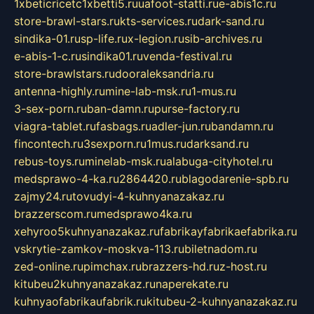
1xbeticricetc1xbetti5.ru
uafoot-statti.ru
e-abis1c.ru
store-brawl-stars.ru
kts-services.ru
dark-sand.ru
sindika-01.ru
sp-life.ru
x-legion.ru
sib-archives.ru
e-abis-1-c.ru
sindika01.ru
venda-festival.ru
store-brawlstars.ru
dooraleksandria.ru
antenna-highly.ru
mine-lab-msk.ru
1-mus.ru
3-sex-porn.ru
ban-damn.ru
purse-factory.ru
viagra-tablet.ru
fasbags.ru
adler-jun.ru
bandamn.ru
fincontech.ru
3sexporn.ru
1mus.ru
darksand.ru
rebus-toys.ru
minelab-msk.ru
alabuga-cityhotel.ru
medsprawo-4-ka.ru
2864420.ru
blagodarenie-spb.ru
zajmy24.ru
tovudyi-4-kuhnyanazakaz.ru
brazzerscom.ru
medsprawo4ka.ru
xehyroo5kuhnyanazakaz.ru
fabrikayfabrikaefabrika.ru
vskrytie-zamkov-moskva-113.ru
biletnadom.ru
zed-online.ru
pimchax.ru
brazzers-hd.ru
z-host.ru
kitubeu2kuhnyanazakaz.ru
naperekate.ru
kuhnyaofabrikaufabrik.ru
kitubeu-2-kuhnyanazakaz.ru