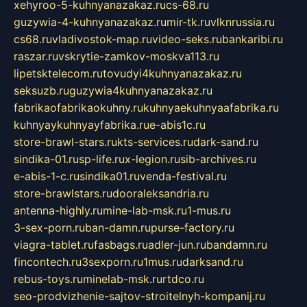
xehyroo-5-kuhnyanazakaz.ru
cs-68.ru
guzywia-4-kuhnyanazakaz.ru
mir-tk.ru
vlknrussia.ru
cs68.ru
vladivostok-map.ru
video-seks.ru
bankaribi.ru
raszar.ru
vskrytie-zamkov-moskva113.ru
lipetsktelecom.ru
tovudyi4kuhnyanazakaz.ru
seksuzb.ru
guzywia4kuhnyanazakaz.ru
fabrikaofabrikaokuhny.ru
kuhnyaekuhnyaafabrika.ru
kuhnyaykuhnyayfabrika.ru
e-abis1c.ru
store-brawl-stars.ru
kts-services.ru
dark-sand.ru
sindika-01.ru
sp-life.ru
x-legion.ru
sib-archives.ru
e-abis-1-c.ru
sindika01.ru
venda-festival.ru
store-brawlstars.ru
dooraleksandria.ru
antenna-highly.ru
mine-lab-msk.ru
1-mus.ru
3-sex-porn.ru
ban-damn.ru
purse-factory.ru
viagra-tablet.ru
fasbags.ru
adler-jun.ru
bandamn.ru
fincontech.ru
3sexporn.ru
1mus.ru
darksand.ru
rebus-toys.ru
minelab-msk.ru
rtdco.ru
seo-prodvizhenie-sajtov-stroitelnyh-kompanij.ru