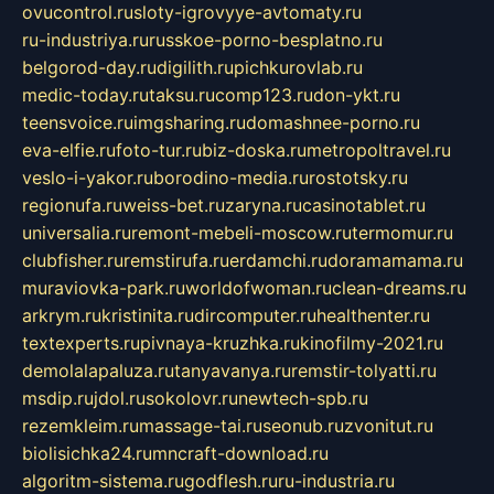
ovucontrol.ru
sloty-igrovyye-avtomaty.ru
ru-industriya.ru
russkoe-porno-besplatno.ru
belgorod-day.ru
digilith.ru
pichkurovlab.ru
medic-today.ru
taksu.ru
comp123.ru
don-ykt.ru
teensvoice.ru
imgsharing.ru
domashnee-porno.ru
eva-elfie.ru
foto-tur.ru
biz-doska.ru
metropoltravel.ru
veslo-i-yakor.ru
borodino-media.ru
rostotsky.ru
regionufa.ru
weiss-bet.ru
zaryna.ru
casinotablet.ru
universalia.ru
remont-mebeli-moscow.ru
termomur.ru
clubfisher.ru
remstirufa.ru
erdamchi.ru
doramamama.ru
muraviovka-park.ru
worldofwoman.ru
clean-dreams.ru
arkrym.ru
kristinita.ru
dircomputer.ru
healthenter.ru
textexperts.ru
pivnaya-kruzhka.ru
kinofilmy-2021.ru
demolalapaluza.ru
tanyavanya.ru
remstir-tolyatti.ru
msdip.ru
jdol.ru
sokolovr.ru
newtech-spb.ru
rezemkleim.ru
massage-tai.ru
seonub.ru
zvonitut.ru
biolisichka24.ru
mncraft-download.ru
algoritm-sistema.ru
godflesh.ru
ru-industria.ru