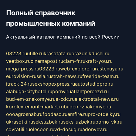
Полный справочник
промышленных компаний
Актуальный каталог компаний по всей России
03223.ru
ufille.ru
krasotata.ru
prazdnikdushi.ru
veetbox.ru
cinemapost.ru
ciam-fr.ru
kraft-you.ru
mega-press.ru
03223.ru
web-explore.ru
rastenuya.ru
eurovision-russia.ru
strah-news.ru
freeride-team.ru
itrack-24.ru
sexshopexpress.ru
autostudiopro.ru
alabuga-cityhotel.ru
pornv.ru
atlantpereezd.ru
bud-em-znakomye.ru
a-cdc.ru
elektrostal-news.ru
korolevremont-market.ru
budem-znakomye.ru
oooagrosnab.ru
fpodaso.ru
emfire.ru
pro-otdelky.ru
ukrasotki.ru
seksuzbek.ru
seks-uzbek.ru
porno-vk.ru
sovratili.ru
olecoon.ru
vd-dosug.ru
adonyev.ru