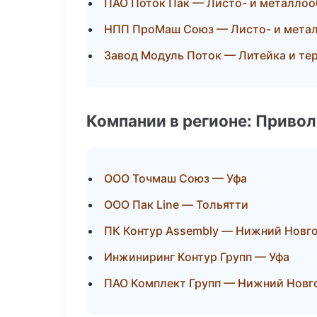
ПАО Поток Пак — Листо- и металло
НПП ПроМаш Союз — Листо- и мета
Завод Модуль Поток — Литейка и те
Компании в регионе: Приво
ООО Точмаш Союз — Уфа
ООО Пак Line — Тольятти
ПК Контур Assembly — Нижний Новг
Инжиниринг Контур Групп — Уфа
ПАО Комплект Групп — Нижний Новг