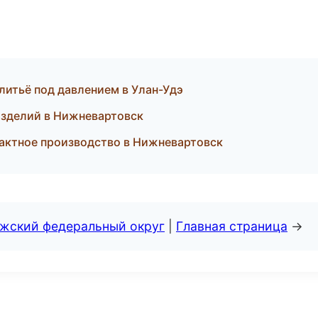
литьё под давлением в Улан-Удэ
изделий в Нижневартовск
актное производство в Нижневартовск
лжский федеральный округ
|
Главная страница
→