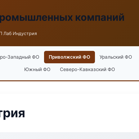
промышленных компаний
П Лаб Индустрия
ро-Западный ФО
Приволжский ФО
Уральский ФО
Южный ФО
Северо-Кавказский ФО
трия