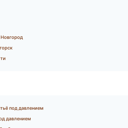
 Новгород
горск
тти
итьё под давлением
под давлением