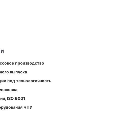
ми
ассовое производство
ного выпуска
ции под технологичность
упаковка
ия, ISO 9001
орудования ЧПУ