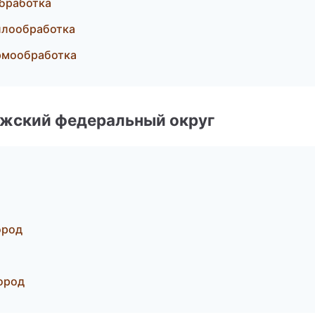
обработка
ллообработка
рмообработка
лжский федеральный округ
ород
ород