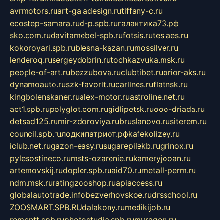
avrmotors.ru
art-galadesign.ru
tiffany-c.ru
ecostep-samara.ru
d-p.spb.ru
галактика73.рф
sko.com.ru
davitamebel-spb.ru
fotsis.ru
tesiaes.ru
kokoroyari.spb.ru
blesna-kazan.ru
mossilver.ru
lenderoq.ru
sergeydobrin.ru
tochkazvuka.msk.ru
people-of-art.ru
bezzubova.ru
clubtibet.ru
orior-aks.ru
dynamoauto.ru
szk-favorit.ru
carlines.ru
flatnsk.ru
kingbolenskaner.ru
alex-motor.ru
astroline.net.ru
act1.spb.ru
polyglot.com.ru
gidlipetsk.ru
ooo-driada.ru
detsad125.ru
mir-zdoroviya.ru
bruslanovo.ru
siterem.ru
council.spb.ru
лодкипатриот.рф
kafekolizey.ru
iclub.net.ru
gazon-easy.ru
sugarepilekb.ru
grinox.ru
pylesostineco.ru
msts-ozarenie.ru
kameryjooan.ru
artemovskij.ru
dopler.spb.ru
aid70.ru
metall-perm.ru
ndm.msk.ru
ratingzooshop.ru
apiaccess.ru
globalautotrade.info
bezverhovskoe.ru
drsschool.ru
ZOOSMART.SPB.RU
dalakony.ru
medikijob.ru
remontt.spb.ru
photostudia.spb.ru
myragon.ru