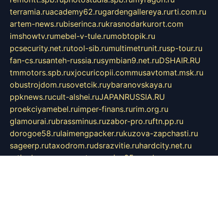
terramia.ru
academy62.ru
gardengallereya.ru
rti.com.ru
artem-news.ru
biserinca.ru
krasnodarkurort.com
imshowtv.ru
mebel-v-tule.ru
mobtopik.ru
pcsecurity.net.ru
tool-sib.ru
multimetrunit.ru
sp-tour.ru
fan-cs.ru
santeh-russia.ru
symbian9.net.ru
DSHAIR.RU
tmmotors.spb.ru
xjocuricopii.com
musavtomat.msk.ru
obustrojdom.ru
sovetcik.ru
ybaranovskaya.ru
ppknews.ru
cult-alshei.ru
JAPANRUSSIA.RU
proekciyamebel.ru
imper-finans.ru
rim.org.ru
glamourai.ru
brassminus.ru
zabor-pro.ru
ftn.pp.ru
dorogoe58.ru
laimengpacker.ru
kuzova-zapchasti.ru
sageerp.ru
taxodrom.ru
dsrazvitie.ru
hardcity.net.ru
ratinghomegames.ru
topservice25.ru
gubernyan.ru
gtglasslined.ru
ii4.ru
tssport.spb.ru
andorra24.com
blackwallstreet.ru
oboimos.ru
optim-doors.com.ru
ikuch.ru
nycr.org.ru
npa21.ru
vremya-ch.spb.ru
desert000.ru
ivtorgi.ru
ifiori.ru
catalog-statei.ru