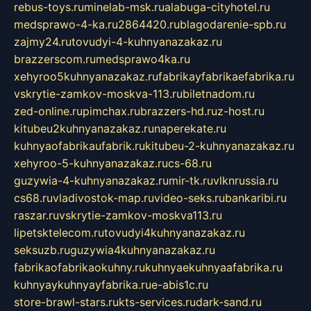
rebus-toys.ru
minelab-msk.ru
alabuga-cityhotel.ru
medsprawo-4-ka.ru
2864420.ru
blagodarenie-spb.ru
zajmy24.ru
tovudyi-4-kuhnyanazakaz.ru
brazzerscom.ru
medsprawo4ka.ru
xehyroo5kuhnyanazakaz.ru
fabrikayfabrikaefabrika.ru
vskrytie-zamkov-moskva-113.ru
biletnadom.ru
zed-online.ru
pimchax.ru
brazzers-hd.ru
z-host.ru
kitubeu2kuhnyanazakaz.ru
naperekate.ru
kuhnyaofabrikaufabrik.ru
kitubeu-2-kuhnyanazakaz.ru
xehyroo-5-kuhnyanazakaz.ru
cs-68.ru
guzywia-4-kuhnyanazakaz.ru
mir-tk.ru
vlknrussia.ru
cs68.ru
vladivostok-map.ru
video-seks.ru
bankaribi.ru
raszar.ru
vskrytie-zamkov-moskva113.ru
lipetsktelecom.ru
tovudyi4kuhnyanazakaz.ru
seksuzb.ru
guzywia4kuhnyanazakaz.ru
fabrikaofabrikaokuhny.ru
kuhnyaekuhnyaafabrika.ru
kuhnyaykuhnyayfabrika.ru
e-abis1c.ru
store-brawl-stars.ru
kts-services.ru
dark-sand.ru