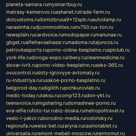
planeta-samara.ru
mysmartbuy.ru
matrasy-kemerovo.ru
ashanet.ru
trade-farm.ru
dotcustoms.ru
domizbrusa9x12spb.ru
autodamp.ru
narasimha.ru
djcommodities.ru
nv750.ru
x-ton.ru
newsplain.ru
cardvoice.ru
modopaper.ru
manunae.ru
gbget.ru
alfeihavsalnassr.ru
madoma.ru
tajuncos.ru
petrovkasports.ru
porno-online-besplatno.ru
splclub.ru
york-life.ru
doroga-expo.ru
ribery.ru
cleanmedicine.ru
slovar-ivrit.ru
porno-video-besplatno.ru
seks-365.ru
ovucontrol.ru
sloty-igrovyye-avtomaty.ru
ru-industriya.ru
russkoe-porno-besplatno.ru
belgorod-day.ru
digilith.ru
pichkurovlab.ru
medic-today.ru
taksu.ru
comp123.ru
don-ykt.ru
teensvoice.ru
imgsharing.ru
domashnee-porno.ru
eva-elfie.ru
foto-tur.ru
biz-doska.ru
metropoltravel.ru
veslo-i-yakor.ru
borodino-media.ru
rostotsky.ru
regionufa.ru
weiss-bet.ru
zaryna.ru
casinotablet.ru
universalia.ru
remont-mebeli-moscow.ru
termomur.ru