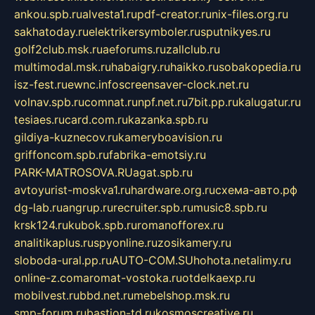
ankou.spb.ru
alvesta1.ru
pdf-creator.ru
nix-files.org.ru
sakhatoday.ru
elektrikersymboler.ru
sputnikyes.ru
golf2club.msk.ru
aeforums.ru
zallclub.ru
multimodal.msk.ru
habaigry.ru
haikko.ru
sobakopedia.ru
isz-fest.ru
ewnc.info
screensaver-clock.net.ru
volnav.spb.ru
comnat.ru
npf.net.ru
7bit.pp.ru
kalugatur.ru
tesiaes.ru
card.com.ru
kazanka.spb.ru
gildiya-kuznecov.ru
kameryboavision.ru
griffoncom.spb.ru
fabrika-emotsiy.ru
PARK-MATROSOVA.RU
agat.spb.ru
avtoyurist-moskva1.ru
hardware.org.ru
схема-авто.рф
dg-lab.ru
angrup.ru
recruiter.spb.ru
music8.spb.ru
krsk124.ru
kubok.spb.ru
romanofforex.ru
analitikaplus.ru
spyonline.ru
zosikamery.ru
sloboda-ural.pp.ru
AUTO-COM.SU
hohota.net
alimy.ru
online-z.com
aromat-vostoka.ru
otdelkaexp.ru
mobilvest.ru
bbd.net.ru
mebelshop.msk.ru
smp-forum.ru
bastion-td.ru
kosmoscreative.ru