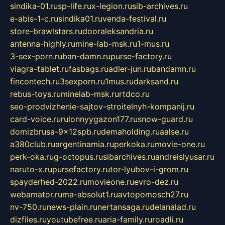
sindika-01.ru
sp-life.ru
x-legion.ru
sib-archives.ru
e-abis-1-c.ru
sindika01.ru
venda-festival.ru
store-brawlstars.ru
dooraleksandria.ru
antenna-highly.ru
mine-lab-msk.ru
1-mus.ru
3-sex-porn.ru
ban-damn.ru
purse-factory.ru
viagra-tablet.ru
fasbags.ru
adler-jun.ru
bandamn.ru
fincontech.ru
3sexporn.ru
1mus.ru
darksand.ru
rebus-toys.ru
minelab-msk.ru
rtdco.ru
seo-prodvizhenie-sajtov-stroitelnyh-kompanij.ru
card-voice.ru
rulonnyygazon177.ru
snow-guard.ru
domizbrusa-9x12spb.ru
demaholding.ru
aalse.ru
a380club.ru
argentinamia.ru
perkoka.ru
movie-one.ru
perk-oka.ru
g-octopus.ru
sibarchives.ru
andreislyusar.ru
naruto-x.ru
pursefactory.ru
tor-lyubov-i-grom.ru
spayderhed-2022.ru
movieone.ru
evro-dez.ru
webamator.ru
ma-absolut1.ru
avtopomosch27.ru
nv-750.ru
news-plain.ru
nertansaga.ru
delanalad.ru
dizfiles.ru
youtubefree.ru
aria-family.ru
roadli.ru