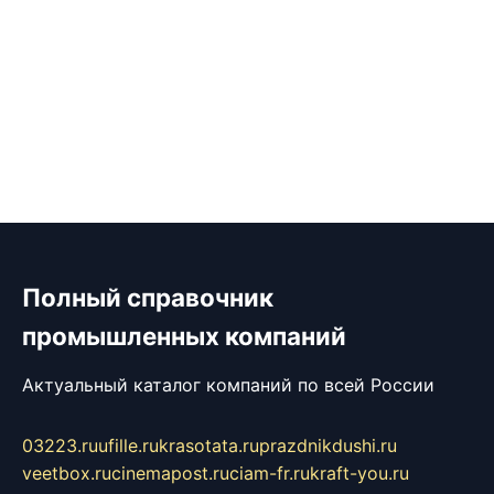
Полный справочник
промышленных компаний
Актуальный каталог компаний по всей России
03223.ru
ufille.ru
krasotata.ru
prazdnikdushi.ru
veetbox.ru
cinemapost.ru
ciam-fr.ru
kraft-you.ru