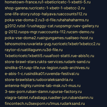
hometown-france.ru
1-xbeticricetc-1-xbetti-5.ru
shop-garena.ru
cricetc-1-xbetr-1-xbetcc-2.ru
one-life-story.ru
top-halyava.ru
accounts112.ru
poka-vse-doma-2.ru
3-d-file.ru
hahahaharms.ru
g2012.ru
tst-1.ru
shaggy-cat.ru
opsmgr.ru
ev-gallery.ru
g-2012.ru
ops-mgr.ru
accounts-112.ru
csm-demo.ru
poka-vse-doma2.ru
airgungames.ru
allseo-host.ru
tehosmotre.ru
varieta-yug.ru
cricetc1xbetr1xbetcc2.ru
raytor-d.ru
atillagunn.ru
3d-file.ru
1xbeticricetc1xbetti5.ru
uafoot-statti.ru
e-abis1c.ru
store-brawl-stars.ru
kts-services.ru
dark-sand.ru
sindika-01.ru
sp-life.ru
x-legion.ru
sib-archives.ru
e-abis-1-c.ru
sindika01.ru
venda-festival.ru
store-brawlstars.ru
dooraleksandria.ru
antenna-highly.ru
mine-lab-msk.ru
1-mus.ru
3-sex-porn.ru
ban-damn.ru
purse-factory.ru
viagra-tablet.ru
fasbags.ru
adler-jun.ru
bandamn.ru
fincontech.ru
3sexporn.ru
1mus.ru
darksand.ru