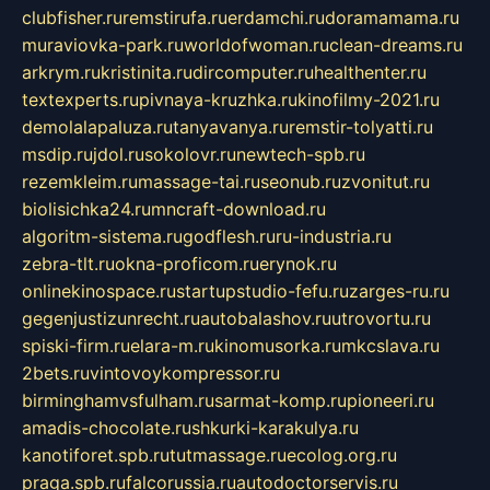
clubfisher.ru
remstirufa.ru
erdamchi.ru
doramamama.ru
muraviovka-park.ru
worldofwoman.ru
clean-dreams.ru
arkrym.ru
kristinita.ru
dircomputer.ru
healthenter.ru
textexperts.ru
pivnaya-kruzhka.ru
kinofilmy-2021.ru
demolalapaluza.ru
tanyavanya.ru
remstir-tolyatti.ru
msdip.ru
jdol.ru
sokolovr.ru
newtech-spb.ru
rezemkleim.ru
massage-tai.ru
seonub.ru
zvonitut.ru
biolisichka24.ru
mncraft-download.ru
algoritm-sistema.ru
godflesh.ru
ru-industria.ru
zebra-tlt.ru
okna-proficom.ru
erynok.ru
onlinekinospace.ru
startupstudio-fefu.ru
zarges-ru.ru
gegenjustizunrecht.ru
autobalashov.ru
utrovortu.ru
spiski-firm.ru
elara-m.ru
kinomusorka.ru
mkcslava.ru
2bets.ru
vintovoykompressor.ru
birminghamvsfulham.ru
sarmat-komp.ru
pioneeri.ru
amadis-chocolate.ru
shkurki-karakulya.ru
kanotiforet.spb.ru
tutmassage.ru
ecolog.org.ru
praga.spb.ru
falcorussia.ru
autodoctorservis.ru