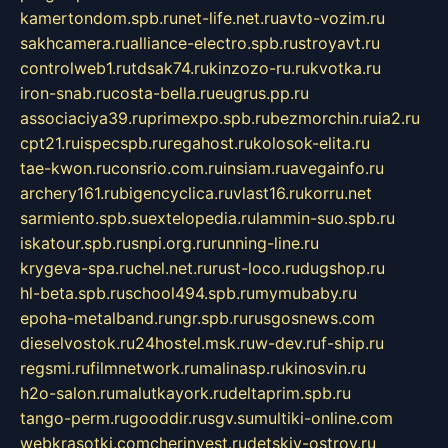
kamertondom.spb.ru
net-life.net.ru
avto-vozim.ru
sakhcamera.ru
alliance-electro.spb.ru
stroyavt.ru
controlweb1.ru
tdsak74.ru
kinzozo-ru.ru
kvotka.ru
iron-snab.ru
costa-bella.ru
eugrus.pp.ru
associaciya39.ru
primexpo.spb.ru
bezmorchin.ru
ia2.ru
cpt21.ru
ispecspb.ru
regahost.ru
kolosok-elita.ru
tae-kwon.ru
consrio.com.ru
insiam.ru
avegainfo.ru
archery161.ru
bigencyclica.ru
vlast16.ru
korru.net
sarmiento.spb.su
extelopedia.ru
lammin-suo.spb.ru
iskatour.spb.ru
snpi.org.ru
running-line.ru
krygeva-spa.ru
chel.net.ru
rust-loco.ru
dugshop.ru
hl-beta.spb.ru
school494.spb.ru
mymubaby.ru
epoha-metalband.ru
ngr.spb.ru
rusgosnews.com
dieselvostok.ru
24hostel.msk.ru
w-dev.ru
f-ship.ru
regsmi.ru
filmnetwork.ru
malinasp.ru
kinosvin.ru
h2o-salon.ru
malutkayork.ru
deltaprim.spb.ru
tango-perm.ru
gooddir.ru
sgv.su
multiki-online.com
webkrasotki.com
cherinvest.ru
detskiy-ostrov.ru