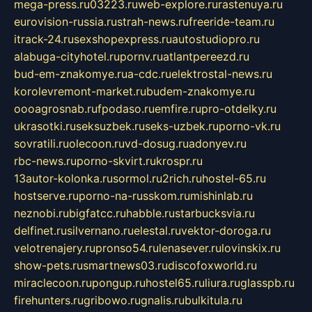
mega-press.ru
03223.ru
web-explore.ru
rastenuya.ru
eurovision-russia.ru
strah-news.ru
freeride-team.ru
itrack-24.ru
sexshopexpress.ru
autostudiopro.ru
alabuga-cityhotel.ru
pornv.ru
atlantpereezd.ru
bud-em-znakomye.ru
a-cdc.ru
elektrostal-news.ru
korolevremont-market.ru
budem-znakomye.ru
oooagrosnab.ru
fpodaso.ru
emfire.ru
pro-otdelky.ru
ukrasotki.ru
seksuzbek.ru
seks-uzbek.ru
porno-vk.ru
sovratili.ru
olecoon.ru
vd-dosug.ru
adonyev.ru
rbc-news.ru
porno-skvirt.ru
krospr.ru
13autor-kolonka.ru
sormol.ru
2rich.ru
hostel-65.ru
hostserve.ru
porno-na-russkom.ru
mishinlab.ru
neznobi.ru
bigfatcc.ru
habble.ru
starbucksvia.ru
delfinet.ru
silvernano.ru
elestal.ru
vektor-doroga.ru
velotrenajery.ru
pronso54.ru
lenasever.ru
lovinskix.ru
show-pets.ru
smartnews03.ru
discofoxworld.ru
miraclecoon.ru
pongup.ru
hostel65.ru
liura.ru
glasspb.ru
firehunters.ru
gribowo.ru
gnalis.ru
bulkitula.ru