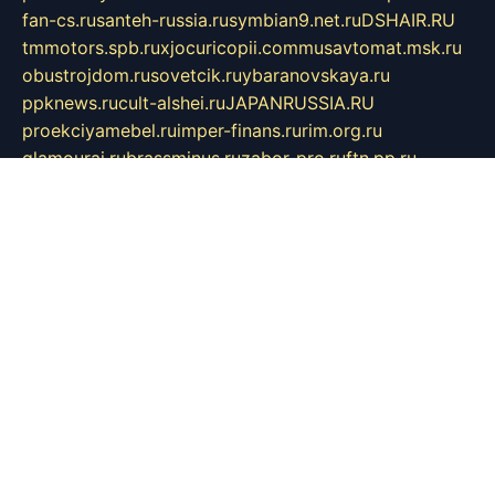
fan-cs.ru
santeh-russia.ru
symbian9.net.ru
DSHAIR.RU
tmmotors.spb.ru
xjocuricopii.com
musavtomat.msk.ru
obustrojdom.ru
sovetcik.ru
ybaranovskaya.ru
ppknews.ru
cult-alshei.ru
JAPANRUSSIA.RU
proekciyamebel.ru
imper-finans.ru
rim.org.ru
glamourai.ru
brassminus.ru
zabor-pro.ru
ftn.pp.ru
dorogoe58.ru
laimengpacker.ru
kuzova-zapchasti.ru
sageerp.ru
taxodrom.ru
dsrazvitie.ru
hardcity.net.ru
ratinghomegames.ru
topservice25.ru
gubernyan.ru
gtglasslined.ru
ii4.ru
tssport.spb.ru
andorra24.com
blackwallstreet.ru
oboimos.ru
optim-doors.com.ru
ikuch.ru
nycr.org.ru
npa21.ru
vremya-ch.spb.ru
desert000.ru
ivtorgi.ru
ifiori.ru
catalog-statei.ru
dcv.org.ru
spetsmaster174.ru
ipkameryhiseeu.ru
dum26.ru
ruspol.spb.ru
fr-opendp.ru
kam-solnyshko.ru
cheyenne-arapaho.ru
sevzapmetal.spb.ru
ted-lapidus.spb.ru
parasite-eliminator.ru
sigma-complete.ru
modernworld.ru
dama-moda.ru