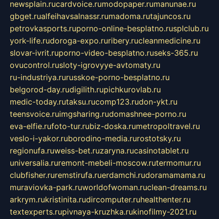
newsplain.ru
cardvoice.ru
modopaper.ru
manunae.ru
gbget.ru
alfeihavsalnassr.ru
madoma.ru
tajuncos.ru
petrovkasports.ru
porno-online-besplatno.ru
splclub.ru
york-life.ru
doroga-expo.ru
ribery.ru
cleanmedicine.ru
slovar-ivrit.ru
porno-video-besplatno.ru
seks-365.ru
ovucontrol.ru
sloty-igrovyye-avtomaty.ru
ru-industriya.ru
russkoe-porno-besplatno.ru
belgorod-day.ru
digilith.ru
pichkurovlab.ru
medic-today.ru
taksu.ru
comp123.ru
don-ykt.ru
teensvoice.ru
imgsharing.ru
domashnee-porno.ru
eva-elfie.ru
foto-tur.ru
biz-doska.ru
metropoltravel.ru
veslo-i-yakor.ru
borodino-media.ru
rostotsky.ru
regionufa.ru
weiss-bet.ru
zaryna.ru
casinotablet.ru
universalia.ru
remont-mebeli-moscow.ru
termomur.ru
clubfisher.ru
remstirufa.ru
erdamchi.ru
doramamama.ru
muraviovka-park.ru
worldofwoman.ru
clean-dreams.ru
arkrym.ru
kristinita.ru
dircomputer.ru
healthenter.ru
textexperts.ru
pivnaya-kruzhka.ru
kinofilmy-2021.ru