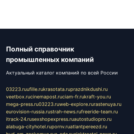
Полный справочник
промышленных компаний
Актуальный каталог компаний по всей России
03223.ru
ufille.ru
krasotata.ru
prazdnikdushi.ru
veetbox.ru
cinemapost.ru
ciam-fr.ru
kraft-you.ru
mega-press.ru
03223.ru
web-explore.ru
rastenuya.ru
eurovision-russia.ru
strah-news.ru
freeride-team.ru
itrack-24.ru
sexshopexpress.ru
autostudiopro.ru
alabuga-cityhotel.ru
pornv.ru
atlantpereezd.ru