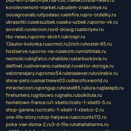
bud-em-znakomye.ru
a-cdc.ru
elektrostal-news.ru
korolevremont-market.ru
budem-znakomye.ru
oooagrosnab.ru
fpodaso.ru
emfire.ru
pro-otdelky.ru
ukrasotki.ru
seksuzbek.ru
seks-uzbek.ru
porno-vk.ru
sovratili.ru
olecoon.ru
vd-dosug.ru
adonyev.ru
rbc-news.ru
porno-skvirt.ru
krospr.ru
13autor-kolonka.ru
sormol.ru
2rich.ru
hostel-65.ru
hostserve.ru
porno-na-russkom.ru
mishinlab.ru
neznobi.ru
bigfatcc.ru
habble.ru
starbucksvia.ru
delfinet.ru
silvernano.ru
elestal.ru
vektor-doroga.ru
velotrenajery.ru
pronso54.ru
lenasever.ru
lovinskix.ru
show-pets.ru
smartnews03.ru
discofoxworld.ru
miraclecoon.ru
pongup.ru
hostel65.ru
liura.ru
glasspb.ru
firehunters.ru
gribowo.ru
gnalis.ru
bulkitula.ru
hometown-france.ru
1-xbeticricetc-1-xbetti-5.ru
shop-garena.ru
cricetc-1-xbetr-1-xbetcc-2.ru
one-life-story.ru
top-halyava.ru
accounts112.ru
poka-vse-doma-2.ru
3-d-file.ru
hahahaharms.ru