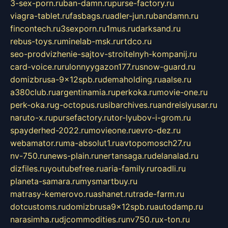
3-sex-porn.ru
ban-damn.ru
purse-factory.ru
viagra-tablet.ru
fasbags.ru
adler-jun.ru
bandamn.ru
fincontech.ru
3sexporn.ru
1mus.ru
darksand.ru
rebus-toys.ru
minelab-msk.ru
rtdco.ru
seo-prodvizhenie-sajtov-stroitelnyh-kompanij.ru
card-voice.ru
rulonnyygazon177.ru
snow-guard.ru
domizbrusa-9x12spb.ru
demaholding.ru
aalse.ru
a380club.ru
argentinamia.ru
perkoka.ru
movie-one.ru
perk-oka.ru
g-octopus.ru
sibarchives.ru
andreislyusar.ru
naruto-x.ru
pursefactory.ru
tor-lyubov-i-grom.ru
spayderhed-2022.ru
movieone.ru
evro-dez.ru
webamator.ru
ma-absolut1.ru
avtopomosch27.ru
nv-750.ru
news-plain.ru
nertansaga.ru
delanalad.ru
dizfiles.ru
youtubefree.ru
aria-family.ru
roadli.ru
planeta-samara.ru
mysmartbuy.ru
matrasy-kemerovo.ru
ashanet.ru
trade-farm.ru
dotcustoms.ru
domizbrusa9x12spb.ru
autodamp.ru
narasimha.ru
djcommodities.ru
nv750.ru
x-ton.ru