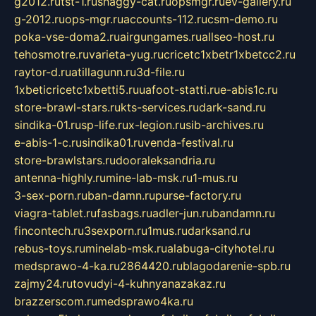
g2012.ru
tst-1.ru
shaggy-cat.ru
opsmgr.ru
ev-gallery.ru
g-2012.ru
ops-mgr.ru
accounts-112.ru
csm-demo.ru
poka-vse-doma2.ru
airgungames.ru
allseo-host.ru
tehosmotre.ru
varieta-yug.ru
cricetc1xbetr1xbetcc2.ru
raytor-d.ru
atillagunn.ru
3d-file.ru
1xbeticricetc1xbetti5.ru
uafoot-statti.ru
e-abis1c.ru
store-brawl-stars.ru
kts-services.ru
dark-sand.ru
sindika-01.ru
sp-life.ru
x-legion.ru
sib-archives.ru
e-abis-1-c.ru
sindika01.ru
venda-festival.ru
store-brawlstars.ru
dooraleksandria.ru
antenna-highly.ru
mine-lab-msk.ru
1-mus.ru
3-sex-porn.ru
ban-damn.ru
purse-factory.ru
viagra-tablet.ru
fasbags.ru
adler-jun.ru
bandamn.ru
fincontech.ru
3sexporn.ru
1mus.ru
darksand.ru
rebus-toys.ru
minelab-msk.ru
alabuga-cityhotel.ru
medsprawo-4-ka.ru
2864420.ru
blagodarenie-spb.ru
zajmy24.ru
tovudyi-4-kuhnyanazakaz.ru
brazzerscom.ru
medsprawo4ka.ru