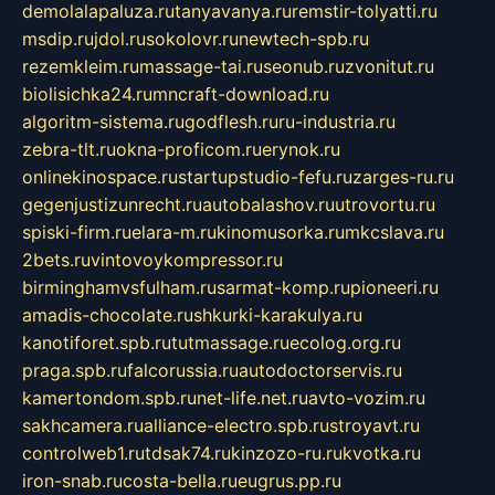
demolalapaluza.ru
tanyavanya.ru
remstir-tolyatti.ru
msdip.ru
jdol.ru
sokolovr.ru
newtech-spb.ru
rezemkleim.ru
massage-tai.ru
seonub.ru
zvonitut.ru
biolisichka24.ru
mncraft-download.ru
algoritm-sistema.ru
godflesh.ru
ru-industria.ru
zebra-tlt.ru
okna-proficom.ru
erynok.ru
onlinekinospace.ru
startupstudio-fefu.ru
zarges-ru.ru
gegenjustizunrecht.ru
autobalashov.ru
utrovortu.ru
spiski-firm.ru
elara-m.ru
kinomusorka.ru
mkcslava.ru
2bets.ru
vintovoykompressor.ru
birminghamvsfulham.ru
sarmat-komp.ru
pioneeri.ru
amadis-chocolate.ru
shkurki-karakulya.ru
kanotiforet.spb.ru
tutmassage.ru
ecolog.org.ru
praga.spb.ru
falcorussia.ru
autodoctorservis.ru
kamertondom.spb.ru
net-life.net.ru
avto-vozim.ru
sakhcamera.ru
alliance-electro.spb.ru
stroyavt.ru
controlweb1.ru
tdsak74.ru
kinzozo-ru.ru
kvotka.ru
iron-snab.ru
costa-bella.ru
eugrus.pp.ru