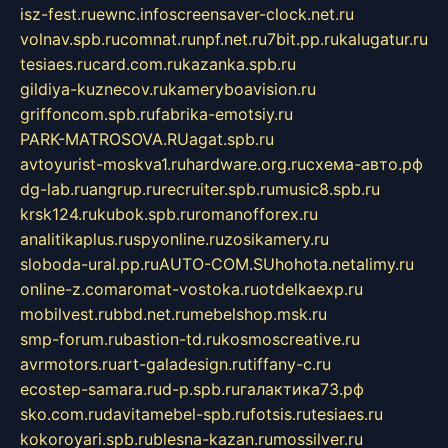
isz-fest.ru
ewnc.info
screensaver-clock.net.ru
volnav.spb.ru
comnat.ru
npf.net.ru
7bit.pp.ru
kalugatur.ru
tesiaes.ru
card.com.ru
kazanka.spb.ru
gildiya-kuznecov.ru
kameryboavision.ru
griffoncom.spb.ru
fabrika-emotsiy.ru
PARK-MATROSOVA.RU
agat.spb.ru
avtoyurist-moskva1.ru
hardware.org.ru
схема-авто.рф
dg-lab.ru
angrup.ru
recruiter.spb.ru
music8.spb.ru
krsk124.ru
kubok.spb.ru
romanofforex.ru
analitikaplus.ru
spyonline.ru
zosikamery.ru
sloboda-ural.pp.ru
AUTO-COM.SU
hohota.net
alimy.ru
online-z.com
aromat-vostoka.ru
otdelkaexp.ru
mobilvest.ru
bbd.net.ru
mebelshop.msk.ru
smp-forum.ru
bastion-td.ru
kosmoscreative.ru
avrmotors.ru
art-galadesign.ru
tiffany-c.ru
ecostep-samara.ru
d-p.spb.ru
галактика73.рф
sko.com.ru
davitamebel-spb.ru
fotsis.ru
tesiaes.ru
kokoroyari.spb.ru
blesna-kazan.ru
mossilver.ru