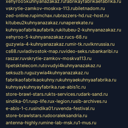
xehyroo5kuhnyanazakaz.ru
fabrikayfabrikaefabrika.ru
vskrytie-zamkov-moskva-113.ru
biletnadom.ru
zed-online.ru
pimchax.ru
brazzers-hd.ru
z-host.ru
kitubeu2kuhnyanazakaz.ru
naperekate.ru
kuhnyaofabrikaufabrik.ru
kitubeu-2-kuhnyanazakaz.ru
xehyroo-5-kuhnyanazakaz.ru
cs-68.ru
guzywia-4-kuhnyanazakaz.ru
mir-tk.ru
vlknrussia.ru
cs68.ru
vladivostok-map.ru
video-seks.ru
bankaribi.ru
raszar.ru
vskrytie-zamkov-moskva113.ru
lipetsktelecom.ru
tovudyi4kuhnyanazakaz.ru
seksuzb.ru
guzywia4kuhnyanazakaz.ru
fabrikaofabrikaokuhny.ru
kuhnyaekuhnyaafabrika.ru
kuhnyaykuhnyayfabrika.ru
e-abis1c.ru
store-brawl-stars.ru
kts-services.ru
dark-sand.ru
sindika-01.ru
sp-life.ru
x-legion.ru
sib-archives.ru
e-abis-1-c.ru
sindika01.ru
venda-festival.ru
store-brawlstars.ru
dooraleksandria.ru
antenna-highly.ru
mine-lab-msk.ru
1-mus.ru