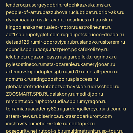
lenderoq.ru
sergeydobrin.ru
tochkazvuka.msk.ru
people-of-art.ru
bezzubova.ru
clubtibet.ru
orior-aks.ru
dynamoauto.ru
szk-favorit.ru
carlines.ru
flatnsk.ru
kingbolenskaner.ru
alex-motor.ru
astroline.net.ru
act1.spb.ru
polyglot.com.ru
gidlipetsk.ru
ooo-driada.ru
detsad125.ru
mir-zdoroviya.ru
bruslanovo.ru
siterem.ru
council.spb.ru
лодкипатриот.рф
kafekolizey.ru
iclub.net.ru
gazon-easy.ru
sugarepilekb.ru
grinox.ru
pylesostineco.ru
msts-ozarenie.ru
kameryjooan.ru
artemovskij.ru
dopler.spb.ru
aid70.ru
metall-perm.ru
ndm.msk.ru
ratingzooshop.ru
apiaccess.ru
globalautotrade.info
bezverhovskoe.ru
drsschool.ru
ZOOSMART.SPB.RU
dalakony.ru
medikijob.ru
remontt.spb.ru
photostudia.spb.ru
myragon.ru
terramia.ru
academy62.ru
gardengallereya.ru
rti.com.ru
artem-news.ru
biserinca.ru
krasnodarkurort.com
imshowtv.ru
mebel-v-tule.ru
mobtopik.ru
pcsecurity.net.ru
tool-sib.ru
multimetrunit.ru
sp-tour.ru