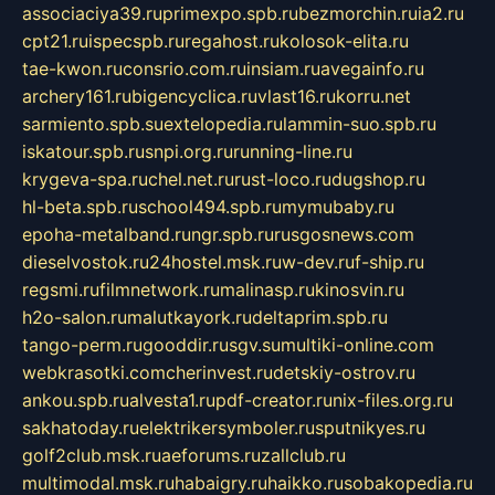
associaciya39.ru
primexpo.spb.ru
bezmorchin.ru
ia2.ru
cpt21.ru
ispecspb.ru
regahost.ru
kolosok-elita.ru
tae-kwon.ru
consrio.com.ru
insiam.ru
avegainfo.ru
archery161.ru
bigencyclica.ru
vlast16.ru
korru.net
sarmiento.spb.su
extelopedia.ru
lammin-suo.spb.ru
iskatour.spb.ru
snpi.org.ru
running-line.ru
krygeva-spa.ru
chel.net.ru
rust-loco.ru
dugshop.ru
hl-beta.spb.ru
school494.spb.ru
mymubaby.ru
epoha-metalband.ru
ngr.spb.ru
rusgosnews.com
dieselvostok.ru
24hostel.msk.ru
w-dev.ru
f-ship.ru
regsmi.ru
filmnetwork.ru
malinasp.ru
kinosvin.ru
h2o-salon.ru
malutkayork.ru
deltaprim.spb.ru
tango-perm.ru
gooddir.ru
sgv.su
multiki-online.com
webkrasotki.com
cherinvest.ru
detskiy-ostrov.ru
ankou.spb.ru
alvesta1.ru
pdf-creator.ru
nix-files.org.ru
sakhatoday.ru
elektrikersymboler.ru
sputnikyes.ru
golf2club.msk.ru
aeforums.ru
zallclub.ru
multimodal.msk.ru
habaigry.ru
haikko.ru
sobakopedia.ru