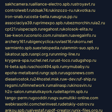
sakhcamera.ru
alliance-electro.spb.ru
stroyavt.ru
controlweb1.ru
tdsak74.ru
kinzozo-ru.ru
kvotka.ru
iron-snab.ru
costa-bella.ru
eugrus.pp.ru
associaciya39.ru
primexpo.spb.ru
bezmorchin.ru
ia2.ru
cpt21.ru
ispecspb.ru
regahost.ru
kolosok-elita.ru
tae-kwon.ru
consrio.com.ru
insiam.ru
avegainfo.ru
archery161.ru
bigencyclica.ru
vlast16.ru
korru.net
sarmiento.spb.su
extelopedia.ru
lammin-suo.spb.ru
iskatour.spb.ru
snpi.org.ru
running-line.ru
krygeva-spa.ru
chel.net.ru
rust-loco.ru
dugshop.ru
hl-beta.spb.ru
school494.spb.ru
mymubaby.ru
epoha-metalband.ru
ngr.spb.ru
rusgosnews.com
dieselvostok.ru
24hostel.msk.ru
w-dev.ru
f-ship.ru
regsmi.ru
filmnetwork.ru
malinasp.ru
kinosvin.ru
h2o-salon.ru
malutkayork.ru
deltaprim.spb.ru
tango-perm.ru
gooddir.ru
sgv.su
multiki-online.com
webkrasotki.com
cherinvest.ru
detskiy-ostrov.ru
ankou.spb.ru
alvesta1.ru
pdf-creator.ru
nix-files.org.ru