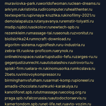
muraviovka-park.ru
worldofwoman.ru
clean-dreams.ru
arkrym.ru
kristinita.ru
dircomputer.ru
healthenter.ru
textexperts.ru
pivnaya-kruzhka.ru
kinofilmy-2021.ru
demolalapaluza.ru
tanyavanya.ru
remstir-tolyatti.ru
msdip.ru
jdol.ru
sokolovr.ru
newtech-spb.ru
rezemkleim.ru
massage-tai.ru
seonub.ru
zvonitut.ru
biolisichka24.ru
mncraft-download.ru
algoritm-sistema.ru
godflesh.ru
ru-industria.ru
zebra-tlt.ru
okna-proficom.ru
erynok.ru
onlinekinospace.ru
startupstudio-fefu.ru
zarges-ru.ru
gegenjustizunrecht.ru
autobalashov.ru
utrovortu.ru
spiski-firm.ru
elara-m.ru
kinomusorka.ru
mkcslava.ru
2bets.ru
vintovoykompressor.ru
birminghamvsfulham.ru
sarmat-komp.ru
pioneeri.ru
amadis-chocolate.ru
shkurki-karakulya.ru
kanotiforet.spb.ru
tutmassage.ru
ecolog.org.ru
praga.spb.ru
falcorussia.ru
autodoctorservis.ru
kamertondom.spb.ru
net-life.net.ru
avto-vozim.ru