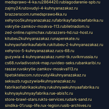
medsprawo-4-ka.ru
2864420.ru
blagodarenie-spb.ru
zajmy24.ru
tovudyi-4-kuhnyanazakaz.ru
brazzerscom.ru
medsprawo4ka.ru
xehyroo5kuhnyanazakaz.ru
fabrikayfabrikaefabrika.ru
vskrytie-zamkov-moskva-113.ru
biletnadom.ru
zed-online.ru
pimchax.ru
brazzers-hd.ru
z-host.ru
kitubeu2kuhnyanazakaz.ru
naperekate.ru
kuhnyaofabrikaufabrik.ru
kitubeu-2-kuhnyanazakaz.ru
xehyroo-5-kuhnyanazakaz.ru
cs-68.ru
guzywia-4-kuhnyanazakaz.ru
mir-tk.ru
vlknrussia.ru
cs68.ru
vladivostok-map.ru
video-seks.ru
bankaribi.ru
raszar.ru
vskrytie-zamkov-moskva113.ru
lipetsktelecom.ru
tovudyi4kuhnyanazakaz.ru
seksuzb.ru
guzywia4kuhnyanazakaz.ru
fabrikaofabrikaokuhny.ru
kuhnyaekuhnyaafabrika.ru
kuhnyaykuhnyayfabrika.ru
e-abis1c.ru
store-brawl-stars.ru
kts-services.ru
dark-sand.ru
sindika-01.ru
sp-life.ru
x-legion.ru
sib-archives.ru