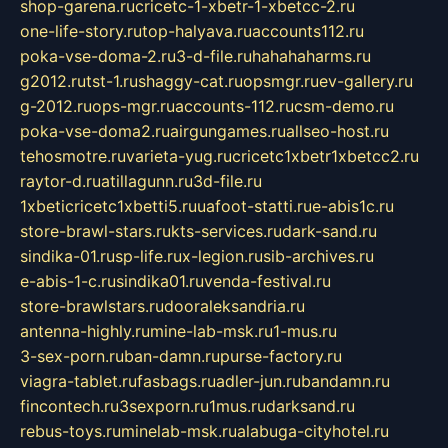
shop-garena.ru
cricetc-1-xbetr-1-xbetcc-2.ru
one-life-story.ru
top-halyava.ru
accounts112.ru
poka-vse-doma-2.ru
3-d-file.ru
hahahaharms.ru
g2012.ru
tst-1.ru
shaggy-cat.ru
opsmgr.ru
ev-gallery.ru
g-2012.ru
ops-mgr.ru
accounts-112.ru
csm-demo.ru
poka-vse-doma2.ru
airgungames.ru
allseo-host.ru
tehosmotre.ru
varieta-yug.ru
cricetc1xbetr1xbetcc2.ru
raytor-d.ru
atillagunn.ru
3d-file.ru
1xbeticricetc1xbetti5.ru
uafoot-statti.ru
e-abis1c.ru
store-brawl-stars.ru
kts-services.ru
dark-sand.ru
sindika-01.ru
sp-life.ru
x-legion.ru
sib-archives.ru
e-abis-1-c.ru
sindika01.ru
venda-festival.ru
store-brawlstars.ru
dooraleksandria.ru
antenna-highly.ru
mine-lab-msk.ru
1-mus.ru
3-sex-porn.ru
ban-damn.ru
purse-factory.ru
viagra-tablet.ru
fasbags.ru
adler-jun.ru
bandamn.ru
fincontech.ru
3sexporn.ru
1mus.ru
darksand.ru
rebus-toys.ru
minelab-msk.ru
alabuga-cityhotel.ru