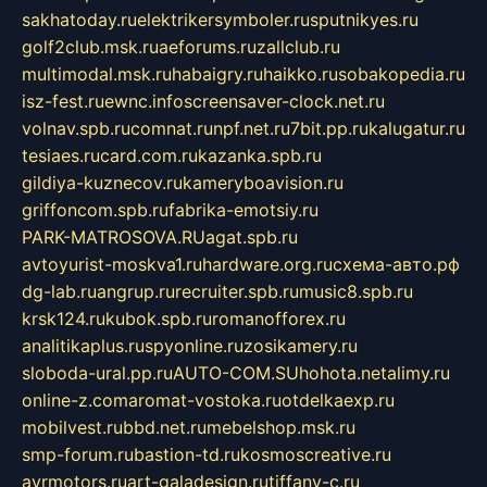
sakhatoday.ru
elektrikersymboler.ru
sputnikyes.ru
golf2club.msk.ru
aeforums.ru
zallclub.ru
multimodal.msk.ru
habaigry.ru
haikko.ru
sobakopedia.ru
isz-fest.ru
ewnc.info
screensaver-clock.net.ru
volnav.spb.ru
comnat.ru
npf.net.ru
7bit.pp.ru
kalugatur.ru
tesiaes.ru
card.com.ru
kazanka.spb.ru
gildiya-kuznecov.ru
kameryboavision.ru
griffoncom.spb.ru
fabrika-emotsiy.ru
PARK-MATROSOVA.RU
agat.spb.ru
avtoyurist-moskva1.ru
hardware.org.ru
схема-авто.рф
dg-lab.ru
angrup.ru
recruiter.spb.ru
music8.spb.ru
krsk124.ru
kubok.spb.ru
romanofforex.ru
analitikaplus.ru
spyonline.ru
zosikamery.ru
sloboda-ural.pp.ru
AUTO-COM.SU
hohota.net
alimy.ru
online-z.com
aromat-vostoka.ru
otdelkaexp.ru
mobilvest.ru
bbd.net.ru
mebelshop.msk.ru
smp-forum.ru
bastion-td.ru
kosmoscreative.ru
avrmotors.ru
art-galadesign.ru
tiffany-c.ru