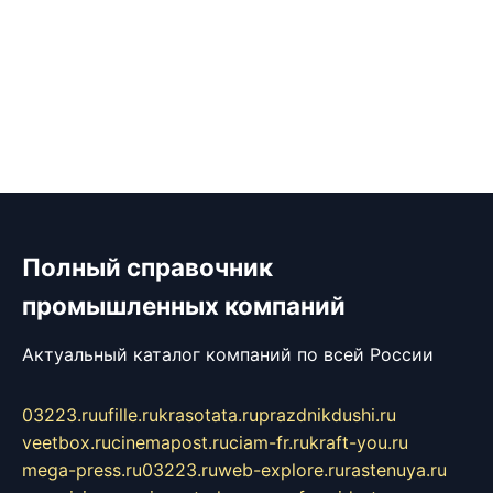
Полный справочник
промышленных компаний
Актуальный каталог компаний по всей России
03223.ru
ufille.ru
krasotata.ru
prazdnikdushi.ru
veetbox.ru
cinemapost.ru
ciam-fr.ru
kraft-you.ru
mega-press.ru
03223.ru
web-explore.ru
rastenuya.ru