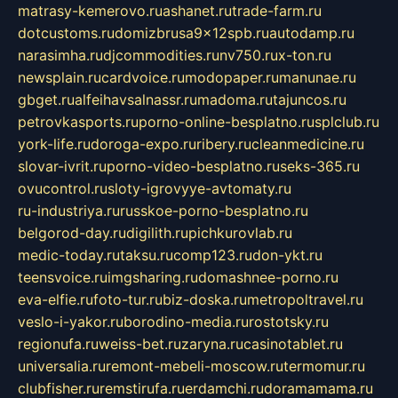
matrasy-kemerovo.ru
ashanet.ru
trade-farm.ru
dotcustoms.ru
domizbrusa9x12spb.ru
autodamp.ru
narasimha.ru
djcommodities.ru
nv750.ru
x-ton.ru
newsplain.ru
cardvoice.ru
modopaper.ru
manunae.ru
gbget.ru
alfeihavsalnassr.ru
madoma.ru
tajuncos.ru
petrovkasports.ru
porno-online-besplatno.ru
splclub.ru
york-life.ru
doroga-expo.ru
ribery.ru
cleanmedicine.ru
slovar-ivrit.ru
porno-video-besplatno.ru
seks-365.ru
ovucontrol.ru
sloty-igrovyye-avtomaty.ru
ru-industriya.ru
russkoe-porno-besplatno.ru
belgorod-day.ru
digilith.ru
pichkurovlab.ru
medic-today.ru
taksu.ru
comp123.ru
don-ykt.ru
teensvoice.ru
imgsharing.ru
domashnee-porno.ru
eva-elfie.ru
foto-tur.ru
biz-doska.ru
metropoltravel.ru
veslo-i-yakor.ru
borodino-media.ru
rostotsky.ru
regionufa.ru
weiss-bet.ru
zaryna.ru
casinotablet.ru
universalia.ru
remont-mebeli-moscow.ru
termomur.ru
clubfisher.ru
remstirufa.ru
erdamchi.ru
doramamama.ru