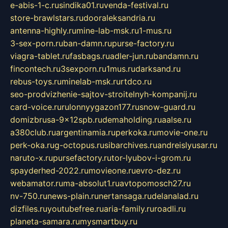
e-abis-1-c.ru
sindika01.ru
venda-festival.ru
store-brawlstars.ru
dooraleksandria.ru
antenna-highly.ru
mine-lab-msk.ru
1-mus.ru
3-sex-porn.ru
ban-damn.ru
purse-factory.ru
viagra-tablet.ru
fasbags.ru
adler-jun.ru
bandamn.ru
fincontech.ru
3sexporn.ru
1mus.ru
darksand.ru
rebus-toys.ru
minelab-msk.ru
rtdco.ru
seo-prodvizhenie-sajtov-stroitelnyh-kompanij.ru
card-voice.ru
rulonnyygazon177.ru
snow-guard.ru
domizbrusa-9x12spb.ru
demaholding.ru
aalse.ru
a380club.ru
argentinamia.ru
perkoka.ru
movie-one.ru
perk-oka.ru
g-octopus.ru
sibarchives.ru
andreislyusar.ru
naruto-x.ru
pursefactory.ru
tor-lyubov-i-grom.ru
spayderhed-2022.ru
movieone.ru
evro-dez.ru
webamator.ru
ma-absolut1.ru
avtopomosch27.ru
nv-750.ru
news-plain.ru
nertansaga.ru
delanalad.ru
dizfiles.ru
youtubefree.ru
aria-family.ru
roadli.ru
planeta-samara.ru
mysmartbuy.ru