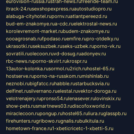
eurovision-russia.ru
strah-news.ru
freeride-team.ru
itrack-24.ru
sexshopexpress.ru
autostudiopro.ru
alabuga-cityhotel.ru
pornv.ru
atlantpereezd.ru
bud-em-znakomye.ru
a-cdc.ru
elektrostal-news.ru
korolevremont-market.ru
budem-znakomye.ru
oooagrosnab.ru
fpodaso.ru
emfire.ru
pro-otdelky.ru
ukrasotki.ru
seksuzbek.ru
seks-uzbek.ru
porno-vk.ru
sovratili.ru
olecoon.ru
vd-dosug.ru
adonyev.ru
rbc-news.ru
porno-skvirt.ru
krospr.ru
13autor-kolonka.ru
sormol.ru
2rich.ru
hostel-65.ru
hostserve.ru
porno-na-russkom.ru
mishinlab.ru
neznobi.ru
bigfatcc.ru
habble.ru
starbucksvia.ru
delfinet.ru
silvernano.ru
elestal.ru
vektor-doroga.ru
velotrenajery.ru
pronso54.ru
lenasever.ru
lovinskix.ru
show-pets.ru
smartnews03.ru
discofoxworld.ru
miraclecoon.ru
pongup.ru
hostel65.ru
liura.ru
glasspb.ru
firehunters.ru
gribowo.ru
gnalis.ru
bulkitula.ru
hometown-france.ru
1-xbeticricetc-1-xbetti-5.ru