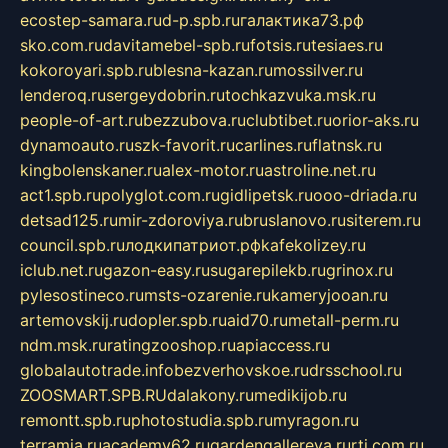
ecostep-samara.ru
d-p.spb.ru
галактика73.рф
sko.com.ru
davitamebel-spb.ru
fotsis.ru
tesiaes.ru
kokoroyari.spb.ru
blesna-kazan.ru
mossilver.ru
lenderoq.ru
sergeydobrin.ru
tochkazvuka.msk.ru
people-of-art.ru
bezzubova.ru
clubtibet.ru
orior-aks.ru
dynamoauto.ru
szk-favorit.ru
carlines.ru
flatnsk.ru
kingbolenskaner.ru
alex-motor.ru
astroline.net.ru
act1.spb.ru
polyglot.com.ru
gidlipetsk.ru
ooo-driada.ru
detsad125.ru
mir-zdoroviya.ru
bruslanovo.ru
siterem.ru
council.spb.ru
лодкипатриот.рф
kafekolizey.ru
iclub.net.ru
gazon-easy.ru
sugarepilekb.ru
grinox.ru
pylesostineco.ru
msts-ozarenie.ru
kameryjooan.ru
artemovskij.ru
dopler.spb.ru
aid70.ru
metall-perm.ru
ndm.msk.ru
ratingzooshop.ru
apiaccess.ru
globalautotrade.info
bezverhovskoe.ru
drsschool.ru
ZOOSMART.SPB.RU
dalakony.ru
medikijob.ru
remontt.spb.ru
photostudia.spb.ru
myragon.ru
terramia.ru
academy62.ru
gardengallereya.ru
rti.com.ru