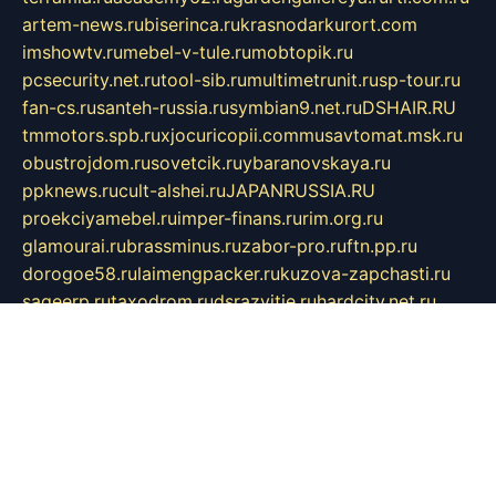
artem-news.ru
biserinca.ru
krasnodarkurort.com
imshowtv.ru
mebel-v-tule.ru
mobtopik.ru
pcsecurity.net.ru
tool-sib.ru
multimetrunit.ru
sp-tour.ru
fan-cs.ru
santeh-russia.ru
symbian9.net.ru
DSHAIR.RU
tmmotors.spb.ru
xjocuricopii.com
musavtomat.msk.ru
obustrojdom.ru
sovetcik.ru
ybaranovskaya.ru
ppknews.ru
cult-alshei.ru
JAPANRUSSIA.RU
proekciyamebel.ru
imper-finans.ru
rim.org.ru
glamourai.ru
brassminus.ru
zabor-pro.ru
ftn.pp.ru
dorogoe58.ru
laimengpacker.ru
kuzova-zapchasti.ru
sageerp.ru
taxodrom.ru
dsrazvitie.ru
hardcity.net.ru
ratinghomegames.ru
topservice25.ru
gubernyan.ru
gtglasslined.ru
ii4.ru
tssport.spb.ru
andorra24.com
blackwallstreet.ru
oboimos.ru
optim-doors.com.ru
ikuch.ru
nycr.org.ru
npa21.ru
vremya-ch.spb.ru
desert000.ru
ivtorgi.ru
ifiori.ru
catalog-statei.ru
dcv.org.ru
spetsmaster174.ru
ipkameryhiseeu.ru
dum26.ru
ruspol.spb.ru
fr-opendp.ru
kam-solnyshko.ru