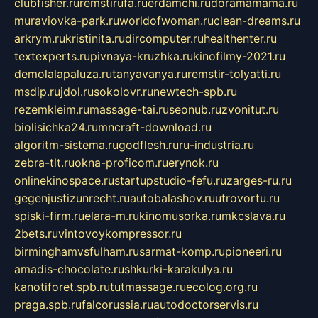
clubfisher.ru
remstirufa.ru
erdamchi.ru
doramamama.ru
muraviovka-park.ru
worldofwoman.ru
clean-dreams.ru
arkrym.ru
kristinita.ru
dircomputer.ru
healthenter.ru
textexperts.ru
pivnaya-kruzhka.ru
kinofilmy-2021.ru
demolalapaluza.ru
tanyavanya.ru
remstir-tolyatti.ru
msdip.ru
jdol.ru
sokolovr.ru
newtech-spb.ru
rezemkleim.ru
massage-tai.ru
seonub.ru
zvonitut.ru
biolisichka24.ru
mncraft-download.ru
algoritm-sistema.ru
godflesh.ru
ru-industria.ru
zebra-tlt.ru
okna-proficom.ru
erynok.ru
onlinekinospace.ru
startupstudio-fefu.ru
zarges-ru.ru
gegenjustizunrecht.ru
autobalashov.ru
utrovortu.ru
spiski-firm.ru
elara-m.ru
kinomusorka.ru
mkcslava.ru
2bets.ru
vintovoykompressor.ru
birminghamvsfulham.ru
sarmat-komp.ru
pioneeri.ru
amadis-chocolate.ru
shkurki-karakulya.ru
kanotiforet.spb.ru
tutmassage.ru
ecolog.org.ru
praga.spb.ru
falcorussia.ru
autodoctorservis.ru