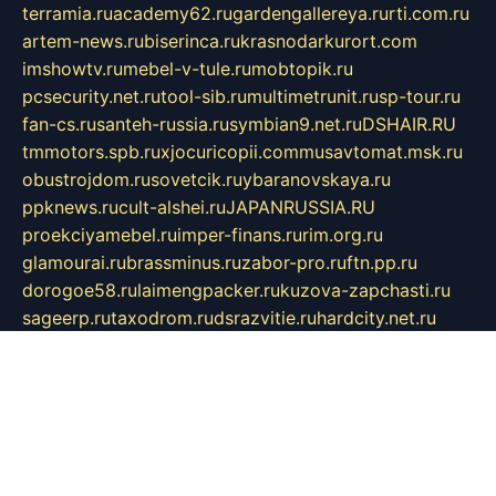
terramia.ru
academy62.ru
gardengallereya.ru
rti.com.ru
artem-news.ru
biserinca.ru
krasnodarkurort.com
imshowtv.ru
mebel-v-tule.ru
mobtopik.ru
pcsecurity.net.ru
tool-sib.ru
multimetrunit.ru
sp-tour.ru
fan-cs.ru
santeh-russia.ru
symbian9.net.ru
DSHAIR.RU
tmmotors.spb.ru
xjocuricopii.com
musavtomat.msk.ru
obustrojdom.ru
sovetcik.ru
ybaranovskaya.ru
ppknews.ru
cult-alshei.ru
JAPANRUSSIA.RU
proekciyamebel.ru
imper-finans.ru
rim.org.ru
glamourai.ru
brassminus.ru
zabor-pro.ru
ftn.pp.ru
dorogoe58.ru
laimengpacker.ru
kuzova-zapchasti.ru
sageerp.ru
taxodrom.ru
dsrazvitie.ru
hardcity.net.ru
ratinghomegames.ru
topservice25.ru
gubernyan.ru
gtglasslined.ru
ii4.ru
tssport.spb.ru
andorra24.com
blackwallstreet.ru
oboimos.ru
optim-doors.com.ru
ikuch.ru
nycr.org.ru
npa21.ru
vremya-ch.spb.ru
desert000.ru
ivtorgi.ru
ifiori.ru
catalog-statei.ru
dcv.org.ru
spetsmaster174.ru
ipkameryhiseeu.ru