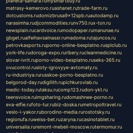
planeta-samara.ru
mysmartbuy.ru
matrasy-kemerovo.ru
ashanet.ru
trade-farm.ru
dotcustoms.ru
domizbrusa9x12spb.ru
autodamp.ru
narasimha.ru
djcommodities.ru
nv750.ru
x-ton.ru
newsplain.ru
cardvoice.ru
modopaper.ru
manunae.ru
gbget.ru
alfeihavsalnassr.ru
madoma.ru
tajuncos.ru
petrovkasports.ru
porno-online-besplatno.ru
splclub.ru
york-life.ru
doroga-expo.ru
ribery.ru
cleanmedicine.ru
slovar-ivrit.ru
porno-video-besplatno.ru
seks-365.ru
ovucontrol.ru
sloty-igrovyye-avtomaty.ru
ru-industriya.ru
russkoe-porno-besplatno.ru
belgorod-day.ru
digilith.ru
pichkurovlab.ru
medic-today.ru
taksu.ru
comp123.ru
don-ykt.ru
teensvoice.ru
imgsharing.ru
domashnee-porno.ru
eva-elfie.ru
foto-tur.ru
biz-doska.ru
metropoltravel.ru
veslo-i-yakor.ru
borodino-media.ru
rostotsky.ru
regionufa.ru
weiss-bet.ru
zaryna.ru
casinotablet.ru
universalia.ru
remont-mebeli-moscow.ru
termomur.ru