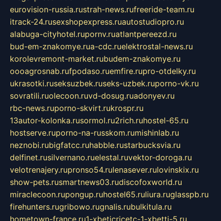
eurovision-russia.ru
strah-news.ru
freeride-team.ru
itrack-24.ru
sexshopexpress.ru
autostudiopro.ru
alabuga-cityhotel.ru
pornv.ru
atlantpereezd.ru
bud-em-znakomye.ru
a-cdc.ru
elektrostal-news.ru
korolevremont-market.ru
budem-znakomye.ru
oooagrosnab.ru
fpodaso.ru
emfire.ru
pro-otdelky.ru
ukrasotki.ru
seksuzbek.ru
seks-uzbek.ru
porno-vk.ru
sovratili.ru
olecoon.ru
vd-dosug.ru
adonyev.ru
rbc-news.ru
porno-skvirt.ru
krospr.ru
13autor-kolonka.ru
sormol.ru
2rich.ru
hostel-65.ru
hostserve.ru
porno-na-russkom.ru
mishinlab.ru
neznobi.ru
bigfatcc.ru
habble.ru
starbucksvia.ru
delfinet.ru
silvernano.ru
elestal.ru
vektor-doroga.ru
velotrenajery.ru
pronso54.ru
lenasever.ru
lovinskix.ru
show-pets.ru
smartnews03.ru
discofoxworld.ru
miraclecoon.ru
pongup.ru
hostel65.ru
liura.ru
glasspb.ru
firehunters.ru
gribowo.ru
gnalis.ru
bulkitula.ru
hometown-france.ru
1-xbeticricetc-1-xbetti-5.ru