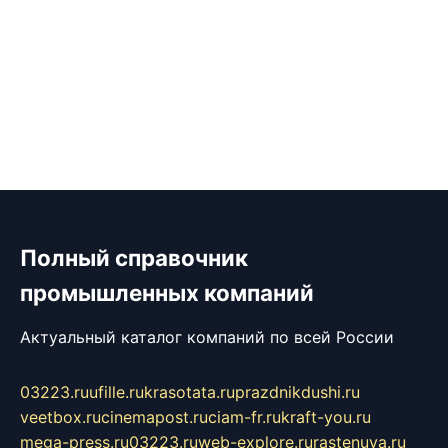
Полный справочник
промышленных компаний
Актуальный каталог компаний по всей России
03223.ru
ufille.ru
krasotata.ru
prazdnikdushi.ru
veetbox.ru
cinemapost.ru
ciam-fr.ru
kraft-you.ru
mega-press.ru
03223.ru
web-explore.ru
rastenuya.ru