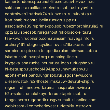
kamertondom.spb.ru
net-life.net.ru
avto-vozim.ru
sakhcamera.ru
alliance-electro.spb.ru
stroyavt.ru
controlweb1.ru
tdsak74.ru
kinzozo-ru.ru
kvotka.ru
iron-snab.ru
costa-bella.ru
eugrus.pp.ru
associaciya39.ru
primexpo.spb.ru
bezmorchin.ru
ia2.ru
cpt21.ru
ispecspb.ru
regahost.ru
kolosok-elita.ru
tae-kwon.ru
consrio.com.ru
insiam.ru
avegainfo.ru
archery161.ru
bigencyclica.ru
vlast16.ru
korru.net
sarmiento.spb.su
extelopedia.ru
lammin-suo.spb.ru
iskatour.spb.ru
snpi.org.ru
running-line.ru
krygeva-spa.ru
chel.net.ru
rust-loco.ru
dugshop.ru
hl-beta.spb.ru
school494.spb.ru
mymubaby.ru
epoha-metalband.ru
ngr.spb.ru
rusgosnews.com
dieselvostok.ru
24hostel.msk.ru
w-dev.ru
f-ship.ru
regsmi.ru
filmnetwork.ru
malinasp.ru
kinosvin.ru
h2o-salon.ru
malutkayork.ru
deltaprim.spb.ru
tango-perm.ru
gooddir.ru
sgv.su
multiki-online.com
webkrasotki.com
cherinvest.ru
detskiy-ostrov.ru