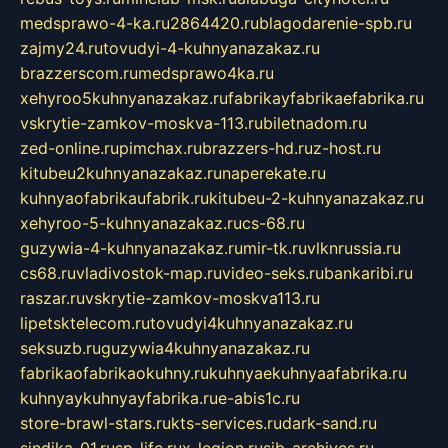
medsprawo-4-ka.ru
2864420.ru
blagodarenie-spb.ru
zajmy24.ru
tovudyi-4-kuhnyanazakaz.ru
brazzerscom.ru
medsprawo4ka.ru
xehyroo5kuhnyanazakaz.ru
fabrikayfabrikaefabrika.ru
vskrytie-zamkov-moskva-113.ru
biletnadom.ru
zed-online.ru
pimchax.ru
brazzers-hd.ru
z-host.ru
kitubeu2kuhnyanazakaz.ru
naperekate.ru
kuhnyaofabrikaufabrik.ru
kitubeu-2-kuhnyanazakaz.ru
xehyroo-5-kuhnyanazakaz.ru
cs-68.ru
guzywia-4-kuhnyanazakaz.ru
mir-tk.ru
vlknrussia.ru
cs68.ru
vladivostok-map.ru
video-seks.ru
bankaribi.ru
raszar.ru
vskrytie-zamkov-moskva113.ru
lipetsktelecom.ru
tovudyi4kuhnyanazakaz.ru
seksuzb.ru
guzywia4kuhnyanazakaz.ru
fabrikaofabrikaokuhny.ru
kuhnyaekuhnyaafabrika.ru
kuhnyaykuhnyayfabrika.ru
e-abis1c.ru
store-brawl-stars.ru
kts-services.ru
dark-sand.ru
sindika-01.ru
sp-life.ru
x-legion.ru
sib-archives.ru