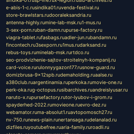
e-abis-1-c.ru
sindika01.ru
venda-festival.ru
store-brawlstars.ru
dooraleksandria.ru
antenna-highly.ru
mine-lab-msk.ru
1-mus.ru
3-sex-porn.ru
ban-damn.ru
purse-factory.ru
viagra-tablet.ru
fasbags.ru
adler-jun.ru
bandamn.ru
fincontech.ru
3sexporn.ru
1mus.ru
darksand.ru
rebus-toys.ru
minelab-msk.ru
rtdco.ru
seo-prodvizhenie-sajtov-stroitelnyh-kompanij.ru
card-voice.ru
rulonnyygazon177.ru
snow-guard.ru
domizbrusa-9x12spb.ru
demaholding.ru
aalse.ru
a380club.ru
argentinamia.ru
perkoka.ru
movie-one.ru
perk-oka.ru
g-octopus.ru
sibarchives.ru
andreislyusar.ru
naruto-x.ru
pursefactory.ru
tor-lyubov-i-grom.ru
spayderhed-2022.ru
movieone.ru
evro-dez.ru
webamator.ru
ma-absolut1.ru
avtopomosch27.ru
nv-750.ru
news-plain.ru
nertansaga.ru
delanalad.ru
dizfiles.ru
youtubefree.ru
aria-family.ru
roadli.ru