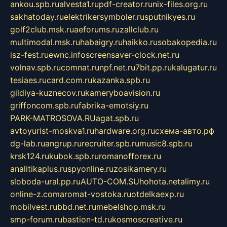
ankou.spb.ru
alvesta1.ru
pdf-creator.ru
nix-files.org.ru
sakhatoday.ru
elektrikersymboler.ru
sputnikyes.ru
golf2club.msk.ru
aeforums.ru
zallclub.ru
multimodal.msk.ru
habaigry.ru
haikko.ru
sobakopedia.ru
isz-fest.ru
ewnc.info
screensaver-clock.net.ru
volnav.spb.ru
comnat.ru
npf.net.ru
7bit.pp.ru
kalugatur.ru
tesiaes.ru
card.com.ru
kazanka.spb.ru
gildiya-kuznecov.ru
kameryboavision.ru
griffoncom.spb.ru
fabrika-emotsiy.ru
PARK-MATROSOVA.RU
agat.spb.ru
avtoyurist-moskva1.ru
hardware.org.ru
схема-авто.рф
dg-lab.ru
angrup.ru
recruiter.spb.ru
music8.spb.ru
krsk124.ru
kubok.spb.ru
romanofforex.ru
analitikaplus.ru
spyonline.ru
zosikamery.ru
sloboda-ural.pp.ru
AUTO-COM.SU
hohota.net
alimy.ru
online-z.com
aromat-vostoka.ru
otdelkaexp.ru
mobilvest.ru
bbd.net.ru
mebelshop.msk.ru
smp-forum.ru
bastion-td.ru
kosmoscreative.ru