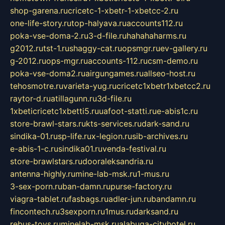
shop-garena.ru
cricetc-1-xbetr-1-xbetcc-2.ru
one-life-story.ru
top-halyava.ru
accounts112.ru
poka-vse-doma-2.ru
3-d-file.ru
hahahaharms.ru
g2012.ru
tst-1.ru
shaggy-cat.ru
opsmgr.ru
ev-gallery.ru
g-2012.ru
ops-mgr.ru
accounts-112.ru
csm-demo.ru
poka-vse-doma2.ru
airgungames.ru
allseo-host.ru
tehosmotre.ru
varieta-yug.ru
cricetc1xbetr1xbetcc2.ru
raytor-d.ru
atillagunn.ru
3d-file.ru
1xbeticricetc1xbetti5.ru
uafoot-statti.ru
e-abis1c.ru
store-brawl-stars.ru
kts-services.ru
dark-sand.ru
sindika-01.ru
sp-life.ru
x-legion.ru
sib-archives.ru
e-abis-1-c.ru
sindika01.ru
venda-festival.ru
store-brawlstars.ru
dooraleksandria.ru
antenna-highly.ru
mine-lab-msk.ru
1-mus.ru
3-sex-porn.ru
ban-damn.ru
purse-factory.ru
viagra-tablet.ru
fasbags.ru
adler-jun.ru
bandamn.ru
fincontech.ru
3sexporn.ru
1mus.ru
darksand.ru
rebus-toys.ru
minelab-msk.ru
alabuga-cityhotel.ru