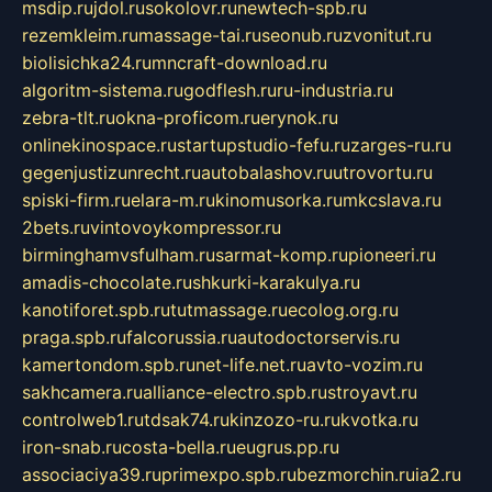
msdip.ru
jdol.ru
sokolovr.ru
newtech-spb.ru
rezemkleim.ru
massage-tai.ru
seonub.ru
zvonitut.ru
biolisichka24.ru
mncraft-download.ru
algoritm-sistema.ru
godflesh.ru
ru-industria.ru
zebra-tlt.ru
okna-proficom.ru
erynok.ru
onlinekinospace.ru
startupstudio-fefu.ru
zarges-ru.ru
gegenjustizunrecht.ru
autobalashov.ru
utrovortu.ru
spiski-firm.ru
elara-m.ru
kinomusorka.ru
mkcslava.ru
2bets.ru
vintovoykompressor.ru
birminghamvsfulham.ru
sarmat-komp.ru
pioneeri.ru
amadis-chocolate.ru
shkurki-karakulya.ru
kanotiforet.spb.ru
tutmassage.ru
ecolog.org.ru
praga.spb.ru
falcorussia.ru
autodoctorservis.ru
kamertondom.spb.ru
net-life.net.ru
avto-vozim.ru
sakhcamera.ru
alliance-electro.spb.ru
stroyavt.ru
controlweb1.ru
tdsak74.ru
kinzozo-ru.ru
kvotka.ru
iron-snab.ru
costa-bella.ru
eugrus.pp.ru
associaciya39.ru
primexpo.spb.ru
bezmorchin.ru
ia2.ru