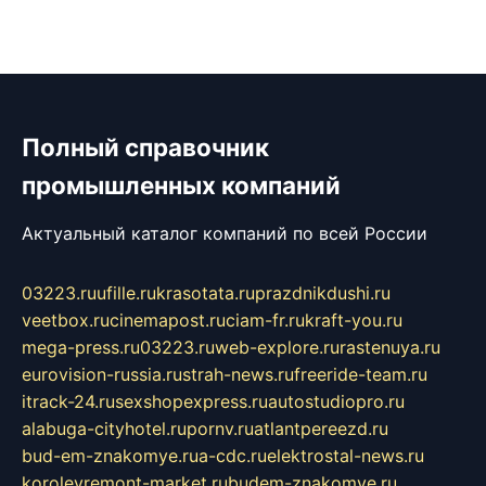
Полный справочник
промышленных компаний
Актуальный каталог компаний по всей России
03223.ru
ufille.ru
krasotata.ru
prazdnikdushi.ru
veetbox.ru
cinemapost.ru
ciam-fr.ru
kraft-you.ru
mega-press.ru
03223.ru
web-explore.ru
rastenuya.ru
eurovision-russia.ru
strah-news.ru
freeride-team.ru
itrack-24.ru
sexshopexpress.ru
autostudiopro.ru
alabuga-cityhotel.ru
pornv.ru
atlantpereezd.ru
bud-em-znakomye.ru
a-cdc.ru
elektrostal-news.ru
korolevremont-market.ru
budem-znakomye.ru