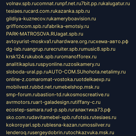
volnav.spb.ru
comnat.ru
npf.net.ru
7bit.pp.ru
kalugatur.ru
tesiaes.ru
card.com.ru
kazanka.spb.ru
gildiya-kuznecov.ru
kameryboavision.ru
griffoncom.spb.ru
fabrika-emotsiy.ru
PARK-MATROSOVA.RU
agat.spb.ru
avtoyurist-moskva1.ru
hardware.org.ru
схема-авто.рф
dg-lab.ru
angrup.ru
recruiter.spb.ru
music8.spb.ru
krsk124.ru
kubok.spb.ru
romanofforex.ru
analitikaplus.ru
spyonline.ru
zosikamery.ru
sloboda-ural.pp.ru
AUTO-COM.SU
hohota.net
alimy.ru
online-z.com
aromat-vostoka.ru
otdelkaexp.ru
mobilvest.ru
bbd.net.ru
mebelshop.msk.ru
smp-forum.ru
bastion-td.ru
kosmoscreative.ru
avrmotors.ru
art-galadesign.ru
tiffany-c.ru
ecostep-samara.ru
d-p.spb.ru
галактика73.рф
sko.com.ru
davitamebel-spb.ru
fotsis.ru
tesiaes.ru
kokoroyari.spb.ru
blesna-kazan.ru
mossilver.ru
lenderoq.ru
sergeydobrin.ru
tochkazvuka.msk.ru