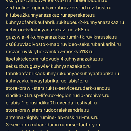
vskrytie-zamkov-moskva-113.ru
biletnadom.ru
zed-online.ru
pimchax.ru
brazzers-hd.ru
z-host.ru
kitubeu2kuhnyanazakaz.ru
naperekate.ru
kuhnyaofabrikaufabrik.ru
kitubeu-2-kuhnyanazakaz.ru
xehyroo-5-kuhnyanazakaz.ru
cs-68.ru
guzywia-4-kuhnyanazakaz.ru
mir-tk.ru
vlknrussia.ru
cs68.ru
vladivostok-map.ru
video-seks.ru
bankaribi.ru
raszar.ru
vskrytie-zamkov-moskva113.ru
lipetsktelecom.ru
tovudyi4kuhnyanazakaz.ru
seksuzb.ru
guzywia4kuhnyanazakaz.ru
fabrikaofabrikaokuhny.ru
kuhnyaekuhnyaafabrika.ru
kuhnyaykuhnyayfabrika.ru
e-abis1c.ru
store-brawl-stars.ru
kts-services.ru
dark-sand.ru
sindika-01.ru
sp-life.ru
x-legion.ru
sib-archives.ru
e-abis-1-c.ru
sindika01.ru
venda-festival.ru
store-brawlstars.ru
dooraleksandria.ru
antenna-highly.ru
mine-lab-msk.ru
1-mus.ru
3-sex-porn.ru
ban-damn.ru
purse-factory.ru