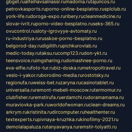
gbget.ru
alfeihavsalnassr.ru
madoma.ru
tajuncos.ru
petrovkasports.ru
porno-online-besplatno.ru
splclub.ru
york-life.ru
doroga-expo.ru
ribery.ru
cleanmedicine.ru
slovar-ivrit.ru
porno-video-besplatno.ru
seks-365.ru
ovucontrol.ru
sloty-igrovyye-avtomaty.ru
ru-industriya.ru
russkoe-porno-besplatno.ru
belgorod-day.ru
digilith.ru
pichkurovlab.ru
medic-today.ru
taksu.ru
comp123.ru
don-ykt.ru
teensvoice.ru
imgsharing.ru
domashnee-porno.ru
eva-elfie.ru
foto-tur.ru
biz-doska.ru
metropoltravel.ru
veslo-i-yakor.ru
borodino-media.ru
rostotsky.ru
regionufa.ru
weiss-bet.ru
zaryna.ru
casinotablet.ru
universalia.ru
remont-mebeli-moscow.ru
termomur.ru
clubfisher.ru
remstirufa.ru
erdamchi.ru
doramamama.ru
muraviovka-park.ru
worldofwoman.ru
clean-dreams.ru
arkrym.ru
kristinita.ru
dircomputer.ru
healthenter.ru
textexperts.ru
pivnaya-kruzhka.ru
kinofilmy-2021.ru
demolalapaluza.ru
tanyavanya.ru
remstir-tolyatti.ru