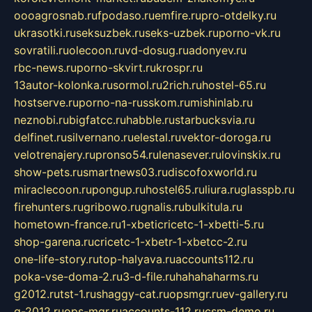
oooagrosnab.ru
fpodaso.ru
emfire.ru
pro-otdelky.ru
ukrasotki.ru
seksuzbek.ru
seks-uzbek.ru
porno-vk.ru
sovratili.ru
olecoon.ru
vd-dosug.ru
adonyev.ru
rbc-news.ru
porno-skvirt.ru
krospr.ru
13autor-kolonka.ru
sormol.ru
2rich.ru
hostel-65.ru
hostserve.ru
porno-na-russkom.ru
mishinlab.ru
neznobi.ru
bigfatcc.ru
habble.ru
starbucksvia.ru
delfinet.ru
silvernano.ru
elestal.ru
vektor-doroga.ru
velotrenajery.ru
pronso54.ru
lenasever.ru
lovinskix.ru
show-pets.ru
smartnews03.ru
discofoxworld.ru
miraclecoon.ru
pongup.ru
hostel65.ru
liura.ru
glasspb.ru
firehunters.ru
gribowo.ru
gnalis.ru
bulkitula.ru
hometown-france.ru
1-xbeticricetc-1-xbetti-5.ru
shop-garena.ru
cricetc-1-xbetr-1-xbetcc-2.ru
one-life-story.ru
top-halyava.ru
accounts112.ru
poka-vse-doma-2.ru
3-d-file.ru
hahahaharms.ru
g2012.ru
tst-1.ru
shaggy-cat.ru
opsmgr.ru
ev-gallery.ru
g-2012.ru
ops-mgr.ru
accounts-112.ru
csm-demo.ru