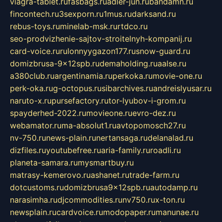
viagra-tablet.ru
fasbags.ru
adler-jun.ru
bandamn.ru
fincontech.ru
3sexporn.ru
1mus.ru
darksand.ru
rebus-toys.ru
minelab-msk.ru
rtdco.ru
seo-prodvizhenie-sajtov-stroitelnyh-kompanij.ru
card-voice.ru
rulonnyygazon177.ru
snow-guard.ru
domizbrusa-9x12spb.ru
demaholding.ru
aalse.ru
a380club.ru
argentinamia.ru
perkoka.ru
movie-one.ru
perk-oka.ru
g-octopus.ru
sibarchives.ru
andreislyusar.ru
naruto-x.ru
pursefactory.ru
tor-lyubov-i-grom.ru
spayderhed-2022.ru
movieone.ru
evro-dez.ru
webamator.ru
ma-absolut1.ru
avtopomosch27.ru
nv-750.ru
news-plain.ru
nertansaga.ru
delanalad.ru
dizfiles.ru
youtubefree.ru
aria-family.ru
roadli.ru
planeta-samara.ru
mysmartbuy.ru
matrasy-kemerovo.ru
ashanet.ru
trade-farm.ru
dotcustoms.ru
domizbrusa9x12spb.ru
autodamp.ru
narasimha.ru
djcommodities.ru
nv750.ru
x-ton.ru
newsplain.ru
cardvoice.ru
modopaper.ru
manunae.ru