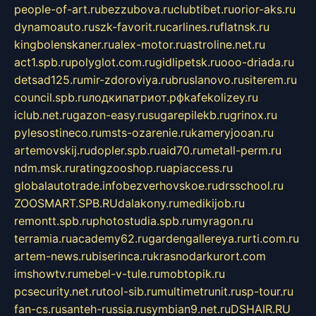
people-of-art.ru
bezzubova.ru
clubtibet.ru
orior-aks.ru
dynamoauto.ru
szk-favorit.ru
carlines.ru
flatnsk.ru
kingbolenskaner.ru
alex-motor.ru
astroline.net.ru
act1.spb.ru
polyglot.com.ru
gidlipetsk.ru
ooo-driada.ru
detsad125.ru
mir-zdoroviya.ru
bruslanovo.ru
siterem.ru
council.spb.ru
лодкипатриот.рф
kafekolizey.ru
iclub.net.ru
gazon-easy.ru
sugarepilekb.ru
grinox.ru
pylesostineco.ru
msts-ozarenie.ru
kameryjooan.ru
artemovskij.ru
dopler.spb.ru
aid70.ru
metall-perm.ru
ndm.msk.ru
ratingzooshop.ru
apiaccess.ru
globalautotrade.info
bezverhovskoe.ru
drsschool.ru
ZOOSMART.SPB.RU
dalakony.ru
medikijob.ru
remontt.spb.ru
photostudia.spb.ru
myragon.ru
terramia.ru
academy62.ru
gardengallereya.ru
rti.com.ru
artem-news.ru
biserinca.ru
krasnodarkurort.com
imshowtv.ru
mebel-v-tule.ru
mobtopik.ru
pcsecurity.net.ru
tool-sib.ru
multimetrunit.ru
sp-tour.ru
fan-cs.ru
santeh-russia.ru
symbian9.net.ru
DSHAIR.RU