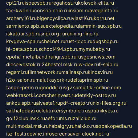
cpt21.ru
ispecspb.ru
regahost.ru
kolosok-elita.ru
tae-kwon.ru
consrio.com.ru
insiam.ru
avegainfo.ru
archery161.ru
bigencyclica.ru
vlast16.ru
korru.net
sarmiento.spb.su
extelopedia.ru
lammin-suo.spb.ru
iskatour.spb.ru
snpi.org.ru
running-line.ru
krygeva-spa.ru
chel.net.ru
rust-loco.ru
dugshop.ru
hl-beta.spb.ru
school494.spb.ru
mymubaby.ru
epoha-metalband.ru
ngr.spb.ru
rusgosnews.com
dieselvostok.ru
24hostel.msk.ru
w-dev.ru
f-ship.ru
regsmi.ru
filmnetwork.ru
malinasp.ru
kinosvin.ru
h2o-salon.ru
malutkayork.ru
deltaprim.spb.ru
tango-perm.ru
gooddir.ru
sgv.su
multiki-online.com
webkrasotki.com
cherinvest.ru
detskiy-ostrov.ru
ankou.spb.ru
alvesta1.ru
pdf-creator.ru
nix-files.org.ru
sakhatoday.ru
elektrikersymboler.ru
sputnikyes.ru
golf2club.msk.ru
aeforums.ru
zallclub.ru
multimodal.msk.ru
habaigry.ru
haikko.ru
sobakopedia.ru
isz-fest.ru
ewnc.info
screensaver-clock.net.ru