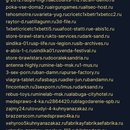
poka-vse-doma2.ru
airgungames.ru
allseo-host.ru
tehosmotre.ru
varieta-yug.ru
cricetc1xbetr1xbetcc2.ru
raytor-d.ru
atillagunn.ru
3d-file.ru
1xbeticricetc1xbetti5.ru
uafoot-statti.ru
e-abis1c.ru
store-brawl-stars.ru
kts-services.ru
dark-sand.ru
sindika-01.ru
sp-life.ru
x-legion.ru
sib-archives.ru
e-abis-1-c.ru
sindika01.ru
venda-festival.ru
store-brawlstars.ru
dooraleksandria.ru
antenna-highly.ru
mine-lab-msk.ru
1-mus.ru
3-sex-porn.ru
ban-damn.ru
purse-factory.ru
viagra-tablet.ru
fasbags.ru
adler-jun.ru
bandamn.ru
fincontech.ru
3sexporn.ru
1mus.ru
darksand.ru
rebus-toys.ru
minelab-msk.ru
alabuga-cityhotel.ru
medsprawo-4-ka.ru
2864420.ru
blagodarenie-spb.ru
zajmy24.ru
tovudyi-4-kuhnyanazakaz.ru
brazzerscom.ru
medsprawo4ka.ru
xehyroo5kuhnyanazakaz.ru
fabrikayfabrikaefabrika.ru