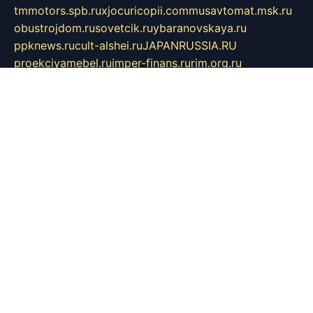
tmmotors.spb.ru
xjocuricopii.com
musavtomat.msk.ru
obustrojdom.ru
sovetcik.ru
ybaranovskaya.ru
ppknews.ru
cult-alshei.ru
JAPANRUSSIA.RU
proekciyamebel.ru
imper-finans.ru
rim.org.ru
glamourai.ru
brassminus.ru
zabor-pro.ru
ftn.pp.ru
dorogoe58.ru
laimengpacker.ru
kuzova-zapchasti.ru
sageerp.ru
taxodrom.ru
dsrazvitie.ru
hardcity.net.ru
ratinghomegames.ru
topservice25.ru
gubernyan.ru
gtglasslined.ru
ii4.ru
tssport.spb.ru
andorra24.com
blackwallstreet.ru
oboimos.ru
optim-doors.com.ru
ikuch.ru
nycr.org.ru
npa21.ru
vremya-ch.spb.ru
desert000.ru
ivtorgi.ru
ifiori.ru
catalog-statei.ru
dcv.org.ru
spetsmaster174.ru
ipkameryhiseeu.ru
dum26.ru
ruspol.spb.ru
fr-opendp.ru
kam-solnyshko.ru
cheyenne-arapaho.ru
sevzapmetal.spb.ru
ted-lapidus.spb.ru
parasite-eliminator.ru
sigma-complete.ru
modernworld.ru
dama-moda.ru
eholot-group.ru
sk-nvkz.ru
DRONGOLD.RU