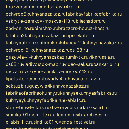
brazzerscom.ru
medsprawo4ka.ru
xehyroo5kuhnyanazakaz.ru
fabrikayfabrikaefabrika.ru
vskrytie-zamkov-moskva-113.ru
biletnadom.ru
zed-online.ru
pimchax.ru
brazzers-hd.ru
z-host.ru
kitubeu2kuhnyanazakaz.ru
naperekate.ru
kuhnyaofabrikaufabrik.ru
kitubeu-2-kuhnyanazakaz.ru
xehyroo-5-kuhnyanazakaz.ru
cs-68.ru
guzywia-4-kuhnyanazakaz.ru
mir-tk.ru
vlknrussia.ru
cs68.ru
vladivostok-map.ru
video-seks.ru
bankaribi.ru
raszar.ru
vskrytie-zamkov-moskva113.ru
lipetsktelecom.ru
tovudyi4kuhnyanazakaz.ru
seksuzb.ru
guzywia4kuhnyanazakaz.ru
fabrikaofabrikaokuhny.ru
kuhnyaekuhnyaafabrika.ru
kuhnyaykuhnyayfabrika.ru
e-abis1c.ru
store-brawl-stars.ru
kts-services.ru
dark-sand.ru
sindika-01.ru
sp-life.ru
x-legion.ru
sib-archives.ru
e-abis-1-c.ru
sindika01.ru
venda-festival.ru
store-brawlstars.ru
dooraleksandria.ru