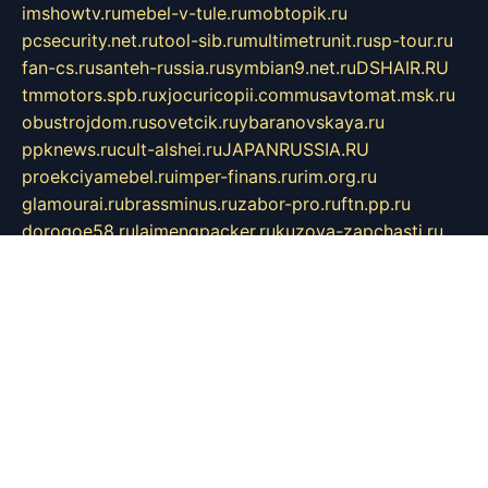
imshowtv.ru
mebel-v-tule.ru
mobtopik.ru
pcsecurity.net.ru
tool-sib.ru
multimetrunit.ru
sp-tour.ru
fan-cs.ru
santeh-russia.ru
symbian9.net.ru
DSHAIR.RU
tmmotors.spb.ru
xjocuricopii.com
musavtomat.msk.ru
obustrojdom.ru
sovetcik.ru
ybaranovskaya.ru
ppknews.ru
cult-alshei.ru
JAPANRUSSIA.RU
proekciyamebel.ru
imper-finans.ru
rim.org.ru
glamourai.ru
brassminus.ru
zabor-pro.ru
ftn.pp.ru
dorogoe58.ru
laimengpacker.ru
kuzova-zapchasti.ru
sageerp.ru
taxodrom.ru
dsrazvitie.ru
hardcity.net.ru
ratinghomegames.ru
topservice25.ru
gubernyan.ru
gtglasslined.ru
ii4.ru
tssport.spb.ru
andorra24.com
blackwallstreet.ru
oboimos.ru
optim-doors.com.ru
ikuch.ru
nycr.org.ru
npa21.ru
vremya-ch.spb.ru
desert000.ru
ivtorgi.ru
ifiori.ru
catalog-statei.ru
dcv.org.ru
spetsmaster174.ru
ipkameryhiseeu.ru
dum26.ru
ruspol.spb.ru
fr-opendp.ru
kam-solnyshko.ru
cheyenne-arapaho.ru
sevzapmetal.spb.ru