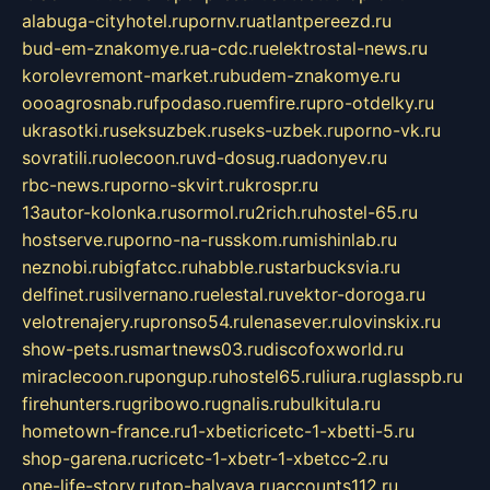
alabuga-cityhotel.ru
pornv.ru
atlantpereezd.ru
bud-em-znakomye.ru
a-cdc.ru
elektrostal-news.ru
korolevremont-market.ru
budem-znakomye.ru
oooagrosnab.ru
fpodaso.ru
emfire.ru
pro-otdelky.ru
ukrasotki.ru
seksuzbek.ru
seks-uzbek.ru
porno-vk.ru
sovratili.ru
olecoon.ru
vd-dosug.ru
adonyev.ru
rbc-news.ru
porno-skvirt.ru
krospr.ru
13autor-kolonka.ru
sormol.ru
2rich.ru
hostel-65.ru
hostserve.ru
porno-na-russkom.ru
mishinlab.ru
neznobi.ru
bigfatcc.ru
habble.ru
starbucksvia.ru
delfinet.ru
silvernano.ru
elestal.ru
vektor-doroga.ru
velotrenajery.ru
pronso54.ru
lenasever.ru
lovinskix.ru
show-pets.ru
smartnews03.ru
discofoxworld.ru
miraclecoon.ru
pongup.ru
hostel65.ru
liura.ru
glasspb.ru
firehunters.ru
gribowo.ru
gnalis.ru
bulkitula.ru
hometown-france.ru
1-xbeticricetc-1-xbetti-5.ru
shop-garena.ru
cricetc-1-xbetr-1-xbetcc-2.ru
one-life-story.ru
top-halyava.ru
accounts112.ru