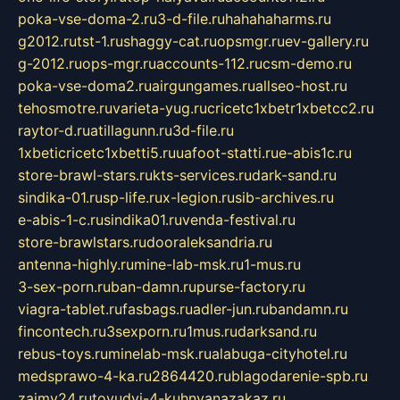
poka-vse-doma-2.ru
3-d-file.ru
hahahaharms.ru
g2012.ru
tst-1.ru
shaggy-cat.ru
opsmgr.ru
ev-gallery.ru
g-2012.ru
ops-mgr.ru
accounts-112.ru
csm-demo.ru
poka-vse-doma2.ru
airgungames.ru
allseo-host.ru
tehosmotre.ru
varieta-yug.ru
cricetc1xbetr1xbetcc2.ru
raytor-d.ru
atillagunn.ru
3d-file.ru
1xbeticricetc1xbetti5.ru
uafoot-statti.ru
e-abis1c.ru
store-brawl-stars.ru
kts-services.ru
dark-sand.ru
sindika-01.ru
sp-life.ru
x-legion.ru
sib-archives.ru
e-abis-1-c.ru
sindika01.ru
venda-festival.ru
store-brawlstars.ru
dooraleksandria.ru
antenna-highly.ru
mine-lab-msk.ru
1-mus.ru
3-sex-porn.ru
ban-damn.ru
purse-factory.ru
viagra-tablet.ru
fasbags.ru
adler-jun.ru
bandamn.ru
fincontech.ru
3sexporn.ru
1mus.ru
darksand.ru
rebus-toys.ru
minelab-msk.ru
alabuga-cityhotel.ru
medsprawo-4-ka.ru
2864420.ru
blagodarenie-spb.ru
zajmy24.ru
tovudyi-4-kuhnyanazakaz.ru