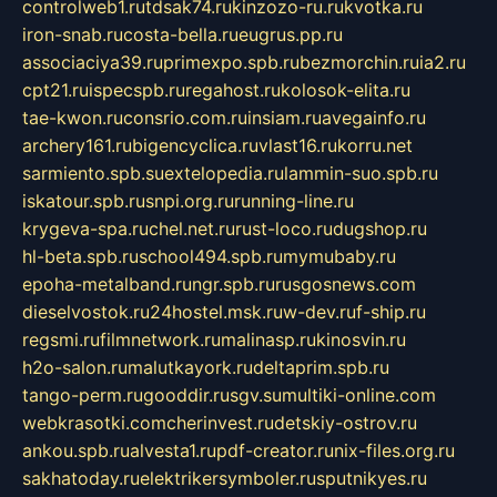
controlweb1.ru
tdsak74.ru
kinzozo-ru.ru
kvotka.ru
iron-snab.ru
costa-bella.ru
eugrus.pp.ru
associaciya39.ru
primexpo.spb.ru
bezmorchin.ru
ia2.ru
cpt21.ru
ispecspb.ru
regahost.ru
kolosok-elita.ru
tae-kwon.ru
consrio.com.ru
insiam.ru
avegainfo.ru
archery161.ru
bigencyclica.ru
vlast16.ru
korru.net
sarmiento.spb.su
extelopedia.ru
lammin-suo.spb.ru
iskatour.spb.ru
snpi.org.ru
running-line.ru
krygeva-spa.ru
chel.net.ru
rust-loco.ru
dugshop.ru
hl-beta.spb.ru
school494.spb.ru
mymubaby.ru
epoha-metalband.ru
ngr.spb.ru
rusgosnews.com
dieselvostok.ru
24hostel.msk.ru
w-dev.ru
f-ship.ru
regsmi.ru
filmnetwork.ru
malinasp.ru
kinosvin.ru
h2o-salon.ru
malutkayork.ru
deltaprim.spb.ru
tango-perm.ru
gooddir.ru
sgv.su
multiki-online.com
webkrasotki.com
cherinvest.ru
detskiy-ostrov.ru
ankou.spb.ru
alvesta1.ru
pdf-creator.ru
nix-files.org.ru
sakhatoday.ru
elektrikersymboler.ru
sputnikyes.ru