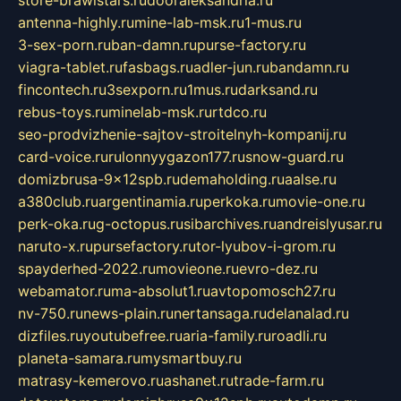
antenna-highly.ru
mine-lab-msk.ru
1-mus.ru
3-sex-porn.ru
ban-damn.ru
purse-factory.ru
viagra-tablet.ru
fasbags.ru
adler-jun.ru
bandamn.ru
fincontech.ru
3sexporn.ru
1mus.ru
darksand.ru
rebus-toys.ru
minelab-msk.ru
rtdco.ru
seo-prodvizhenie-sajtov-stroitelnyh-kompanij.ru
card-voice.ru
rulonnyygazon177.ru
snow-guard.ru
domizbrusa-9x12spb.ru
demaholding.ru
aalse.ru
a380club.ru
argentinamia.ru
perkoka.ru
movie-one.ru
perk-oka.ru
g-octopus.ru
sibarchives.ru
andreislyusar.ru
naruto-x.ru
pursefactory.ru
tor-lyubov-i-grom.ru
spayderhed-2022.ru
movieone.ru
evro-dez.ru
webamator.ru
ma-absolut1.ru
avtopomosch27.ru
nv-750.ru
news-plain.ru
nertansaga.ru
delanalad.ru
dizfiles.ru
youtubefree.ru
aria-family.ru
roadli.ru
planeta-samara.ru
mysmartbuy.ru
matrasy-kemerovo.ru
ashanet.ru
trade-farm.ru