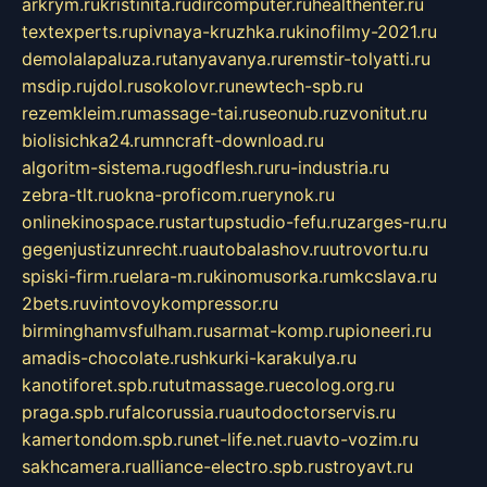
arkrym.ru
kristinita.ru
dircomputer.ru
healthenter.ru
textexperts.ru
pivnaya-kruzhka.ru
kinofilmy-2021.ru
demolalapaluza.ru
tanyavanya.ru
remstir-tolyatti.ru
msdip.ru
jdol.ru
sokolovr.ru
newtech-spb.ru
rezemkleim.ru
massage-tai.ru
seonub.ru
zvonitut.ru
biolisichka24.ru
mncraft-download.ru
algoritm-sistema.ru
godflesh.ru
ru-industria.ru
zebra-tlt.ru
okna-proficom.ru
erynok.ru
onlinekinospace.ru
startupstudio-fefu.ru
zarges-ru.ru
gegenjustizunrecht.ru
autobalashov.ru
utrovortu.ru
spiski-firm.ru
elara-m.ru
kinomusorka.ru
mkcslava.ru
2bets.ru
vintovoykompressor.ru
birminghamvsfulham.ru
sarmat-komp.ru
pioneeri.ru
amadis-chocolate.ru
shkurki-karakulya.ru
kanotiforet.spb.ru
tutmassage.ru
ecolog.org.ru
praga.spb.ru
falcorussia.ru
autodoctorservis.ru
kamertondom.spb.ru
net-life.net.ru
avto-vozim.ru
sakhcamera.ru
alliance-electro.spb.ru
stroyavt.ru