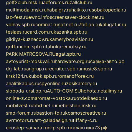
golf2club.msk.ru
aeforums.ru
zallclub.ru
multimodal.msk.ru
habaigry.ru
haikko.ru
sobakopedia.ru
isz-fest.ru
ewnc.info
screensaver-clock.net.ru
volnav.spb.ru
comnat.ru
npf.net.ru
7bit.pp.ru
kalugatur.ru
tesiaes.ru
card.com.ru
kazanka.spb.ru
gildiya-kuznecov.ru
kameryboavision.ru
griffoncom.spb.ru
fabrika-emotsiy.ru
PARK-MATROSOVA.RU
agat.spb.ru
avtoyurist-moskva1.ru
hardware.org.ru
схема-авто.рф
dg-lab.ru
angrup.ru
recruiter.spb.ru
music8.spb.ru
krsk124.ru
kubok.spb.ru
romanofforex.ru
analitikaplus.ru
spyonline.ru
zosikamery.ru
sloboda-ural.pp.ru
AUTO-COM.SU
hohota.net
alimy.ru
online-z.com
aromat-vostoka.ru
otdelkaexp.ru
mobilvest.ru
bbd.net.ru
mebelshop.msk.ru
smp-forum.ru
bastion-td.ru
kosmoscreative.ru
avrmotors.ru
art-galadesign.ru
tiffany-c.ru
ecostep-samara.ru
d-p.spb.ru
галактика73.рф