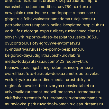
dotcustoms.ru
domizbrusa9x12spb.ru
autodamp.ru
narasimha.ru
djcommodities.ru
nv750.ru
x-ton.ru
newsplain.ru
cardvoice.ru
modopaper.ru
manunae.ru
gbget.ru
alfeihavsalnassr.ru
madoma.ru
tajuncos.ru
petrovkasports.ru
porno-online-besplatno.ru
splclub.ru
york-life.ru
doroga-expo.ru
ribery.ru
cleanmedicine.ru
slovar-ivrit.ru
porno-video-besplatno.ru
seks-365.ru
ovucontrol.ru
sloty-igrovyye-avtomaty.ru
ru-industriya.ru
russkoe-porno-besplatno.ru
belgorod-day.ru
digilith.ru
pichkurovlab.ru
medic-today.ru
taksu.ru
comp123.ru
don-ykt.ru
teensvoice.ru
imgsharing.ru
domashnee-porno.ru
eva-elfie.ru
foto-tur.ru
biz-doska.ru
metropoltravel.ru
veslo-i-yakor.ru
borodino-media.ru
rostotsky.ru
regionufa.ru
weiss-bet.ru
zaryna.ru
casinotablet.ru
universalia.ru
remont-mebeli-moscow.ru
termomur.ru
clubfisher.ru
remstirufa.ru
erdamchi.ru
doramamama.ru
muraviovka-park.ru
worldofwoman.ru
clean-dreams.ru