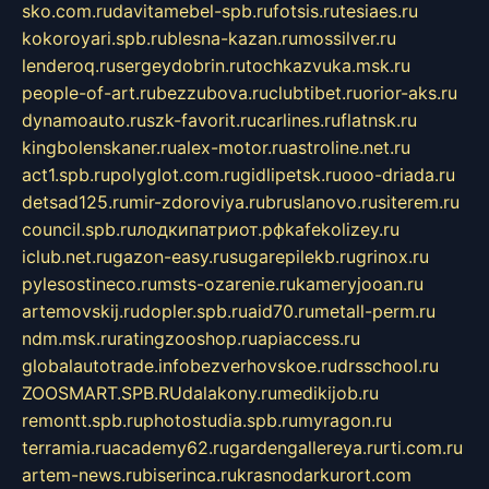
sko.com.ru
davitamebel-spb.ru
fotsis.ru
tesiaes.ru
kokoroyari.spb.ru
blesna-kazan.ru
mossilver.ru
lenderoq.ru
sergeydobrin.ru
tochkazvuka.msk.ru
people-of-art.ru
bezzubova.ru
clubtibet.ru
orior-aks.ru
dynamoauto.ru
szk-favorit.ru
carlines.ru
flatnsk.ru
kingbolenskaner.ru
alex-motor.ru
astroline.net.ru
act1.spb.ru
polyglot.com.ru
gidlipetsk.ru
ooo-driada.ru
detsad125.ru
mir-zdoroviya.ru
bruslanovo.ru
siterem.ru
council.spb.ru
лодкипатриот.рф
kafekolizey.ru
iclub.net.ru
gazon-easy.ru
sugarepilekb.ru
grinox.ru
pylesostineco.ru
msts-ozarenie.ru
kameryjooan.ru
artemovskij.ru
dopler.spb.ru
aid70.ru
metall-perm.ru
ndm.msk.ru
ratingzooshop.ru
apiaccess.ru
globalautotrade.info
bezverhovskoe.ru
drsschool.ru
ZOOSMART.SPB.RU
dalakony.ru
medikijob.ru
remontt.spb.ru
photostudia.spb.ru
myragon.ru
terramia.ru
academy62.ru
gardengallereya.ru
rti.com.ru
artem-news.ru
biserinca.ru
krasnodarkurort.com