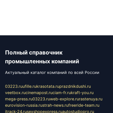
Полный справочник
промышленных компаний
Актуальный каталог компаний по всей России
03223.ru
ufille.ru
krasotata.ru
prazdnikdushi.ru
veetbox.ru
cinemapost.ru
ciam-fr.ru
kraft-you.ru
mega-press.ru
03223.ru
web-explore.ru
rastenuya.ru
eurovision-russia.ru
strah-news.ru
freeride-team.ru
itrack-24.ru
sexshopexpress.ru
autostudiopro.ru