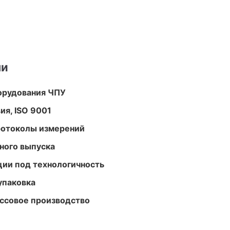
ми
орудования ЧПУ
ия, ISO 9001
ротоколы измерений
ного выпуска
ции под технологичность
упаковка
ассовое производство