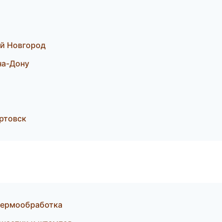
ий Новгород
на-Дону
ртовск
термообработка