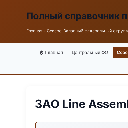
Полный справочник 
Главная
»
Северо-Западный федеральный округ
»
🏠 Главная
Центральный ФО
Севе
ЗАО Line Assem