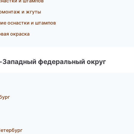
снастки и штампов
ромонтаж и жгуты
ие оснастки и штампов
овая окраска
о-Западный федеральный округ
бург
Петербург