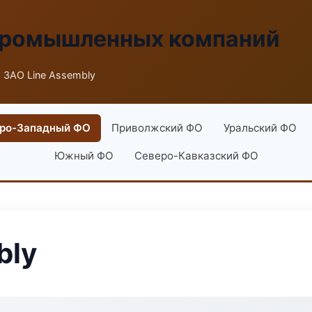
промышленных компаний
 ЗАО Line Assembly
ро-Западный ФО
Приволжский ФО
Уральский ФО
Южный ФО
Северо-Кавказский ФО
bly