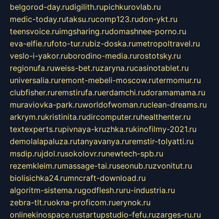
belgorod-day.ru
digilith.ru
pichkurovlab.ru
medic-today.ru
taksu.ru
comp123.ru
don-ykt.ru
teensvoice.ru
imgsharing.ru
domashnee-porno.ru
eva-elfie.ru
foto-tur.ru
biz-doska.ru
metropoltravel.ru
veslo-i-yakor.ru
borodino-media.ru
rostotsky.ru
regionufa.ru
weiss-bet.ru
zaryna.ru
casinotablet.ru
universalia.ru
remont-mebeli-moscow.ru
termomur.ru
clubfisher.ru
remstirufa.ru
erdamchi.ru
doramamama.ru
muraviovka-park.ru
worldofwoman.ru
clean-dreams.ru
arkrym.ru
kristinita.ru
dircomputer.ru
healthenter.ru
textexperts.ru
pivnaya-kruzhka.ru
kinofilmy-2021.ru
demolalapaluza.ru
tanyavanya.ru
remstir-tolyatti.ru
msdip.ru
jdol.ru
sokolovr.ru
newtech-spb.ru
rezemkleim.ru
massage-tai.ru
seonub.ru
zvonitut.ru
biolisichka24.ru
mncraft-download.ru
algoritm-sistema.ru
godflesh.ru
ru-industria.ru
zebra-tlt.ru
okna-proficom.ru
erynok.ru
onlinekinospace.ru
startupstudio-fefu.ru
zarges-ru.ru