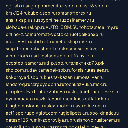
dg-lab.ru
angrup.ru
recruiter.spb.ru
music8.spb.ru
krsk124.ru
kubok.spb.ru
romanofforex.ru
analitikaplus.ru
spyonline.ru
zosikamery.ru
sloboda-ural.pp.ru
AUTO-COM.SU
hohota.net
alimy.ru
online-z.com
aromat-vostoka.ru
otdelkaexp.ru
mobilvest.ru
bbd.net.ru
mebelshop.msk.ru
smp-forum.ru
bastion-td.ru
kosmoscreative.ru
avrmotors.ru
art-galadesign.ru
tiffany-c.ru
ecostep-samara.ru
d-p.spb.ru
галактика73.рф
sko.com.ru
davitamebel-spb.ru
fotsis.ru
tesiaes.ru
kokoroyari.spb.ru
blesna-kazan.ru
mossilver.ru
lenderoq.ru
sergeydobrin.ru
tochkazvuka.msk.ru
people-of-art.ru
bezzubova.ru
clubtibet.ru
orior-aks.ru
dynamoauto.ru
szk-favorit.ru
carlines.ru
flatnsk.ru
kingbolenskaner.ru
alex-motor.ru
astroline.net.ru
act1.spb.ru
polyglot.com.ru
gidlipetsk.ru
ooo-driada.ru
detsad125.ru
mir-zdoroviya.ru
bruslanovo.ru
siterem.ru
council.spb.ru
лодкипатриот.рф
kafekolizey.ru