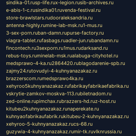
sindika-01.ru
sp-life.ru
x-legion.ru
sib-archives.ru
e-abis-1-c.ru
sindika01.ru
venda-festival.ru
store-brawlstars.ru
dooraleksandria.ru
antenna-highly.ru
mine-lab-msk.ru
1-mus.ru
3-sex-porn.ru
ban-damn.ru
purse-factory.ru
viagra-tablet.ru
fasbags.ru
adler-jun.ru
bandamn.ru
fincontech.ru
3sexporn.ru
1mus.ru
darksand.ru
rebus-toys.ru
minelab-msk.ru
alabuga-cityhotel.ru
medsprawo-4-ka.ru
2864420.ru
blagodarenie-spb.ru
zajmy24.ru
tovudyi-4-kuhnyanazakaz.ru
brazzerscom.ru
medsprawo4ka.ru
xehyroo5kuhnyanazakaz.ru
fabrikayfabrikaefabrika.ru
vskrytie-zamkov-moskva-113.ru
biletnadom.ru
zed-online.ru
pimchax.ru
brazzers-hd.ru
z-host.ru
kitubeu2kuhnyanazakaz.ru
naperekate.ru
kuhnyaofabrikaufabrik.ru
kitubeu-2-kuhnyanazakaz.ru
xehyroo-5-kuhnyanazakaz.ru
cs-68.ru
guzywia-4-kuhnyanazakaz.ru
mir-tk.ru
vlknrussia.ru