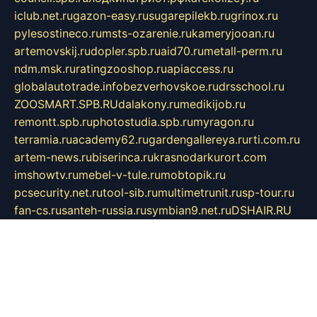
iclub.net.ru
gazon-easy.ru
sugarepilekb.ru
grinox.ru
pylesostineco.ru
msts-ozarenie.ru
kameryjooan.ru
artemovskij.ru
dopler.spb.ru
aid70.ru
metall-perm.ru
ndm.msk.ru
ratingzooshop.ru
apiaccess.ru
globalautotrade.info
bezverhovskoe.ru
drsschool.ru
ZOOSMART.SPB.RU
dalakony.ru
medikijob.ru
remontt.spb.ru
photostudia.spb.ru
myragon.ru
terramia.ru
academy62.ru
gardengallereya.ru
rti.com.ru
artem-news.ru
biserinca.ru
krasnodarkurort.com
imshowtv.ru
mebel-v-tule.ru
mobtopik.ru
pcsecurity.net.ru
tool-sib.ru
multimetrunit.ru
sp-tour.ru
fan-cs.ru
santeh-russia.ru
symbian9.net.ru
DSHAIR.RU
tmmotors.spb.ru
xjocuricopii.com
musavtomat.msk.ru
obustrojdom.ru
sovetcik.ru
ybaranovskaya.ru
ppknews.ru
cult-alshei.ru
JAPANRUSSIA.RU
proekciyamebel.ru
imper-finans.ru
rim.org.ru
glamourai.ru
brassminus.ru
zabor-pro.ru
ftn.pp.ru
dorogoe58.ru
laimengpacker.ru
kuzova-zapchasti.ru