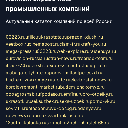
промышленных компаний
Актуальный каталог компаний по всей России
03223.ru
ufille.ru
krasotata.ru
prazdnikdushi.ru
veetbox.ru
cinemapost.ru
ciam-fr.ru
kraft-you.ru
mega-press.ru
03223.ru
web-explore.ru
rastenuya.ru
eurovision-russia.ru
strah-news.ru
freeride-team.ru
itrack-24.ru
sexshopexpress.ru
autostudiopro.ru
alabuga-cityhotel.ru
pornv.ru
atlantpereezd.ru
bud-em-znakomye.ru
a-cdc.ru
elektrostal-news.ru
korolevremont-market.ru
budem-znakomye.ru
oooagrosnab.ru
fpodaso.ru
emfire.ru
pro-otdelky.ru
ukrasotki.ru
seksuzbek.ru
seks-uzbek.ru
porno-vk.ru
sovratili.ru
olecoon.ru
vd-dosug.ru
adonyev.ru
rbc-news.ru
porno-skvirt.ru
krospr.ru
13autor-kolonka.ru
sormol.ru
2rich.ru
hostel-65.ru