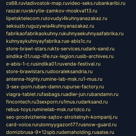
cs68.ru
vladivostok-map.ru
video-seks.ru
bankaribi.ru
raszar.ru
vskrytie-zamkov-moskva113.ru
lipetsktelecom.ru
tovudyi4kuhnyanazakaz.ru
seksuzb.ru
guzywia4kuhnyanazakaz.ru
fabrikaofabrikaokuhny.ru
kuhnyaekuhnyaafabrika.ru
kuhnyaykuhnyayfabrika.ru
e-abis1c.ru
store-brawl-stars.ru
kts-services.ru
dark-sand.ru
sindika-01.ru
sp-life.ru
x-legion.ru
sib-archives.ru
e-abis-1-c.ru
sindika01.ru
venda-festival.ru
store-brawlstars.ru
dooraleksandria.ru
antenna-highly.ru
mine-lab-msk.ru
1-mus.ru
3-sex-porn.ru
ban-damn.ru
purse-factory.ru
viagra-tablet.ru
fasbags.ru
adler-jun.ru
bandamn.ru
fincontech.ru
3sexporn.ru
1mus.ru
darksand.ru
rebus-toys.ru
minelab-msk.ru
rtdco.ru
seo-prodvizhenie-sajtov-stroitelnyh-kompanij.ru
card-voice.ru
rulonnyygazon177.ru
snow-guard.ru
domizbrusa-9x12spb.ru
demaholding.ru
aalse.ru