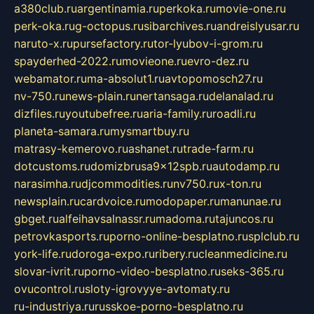
a380club.ru
argentinamia.ru
perkoka.ru
movie-one.ru
perk-oka.ru
g-octopus.ru
sibarchives.ru
andreislyusar.ru
naruto-x.ru
pursefactory.ru
tor-lyubov-i-grom.ru
spayderhed-2022.ru
movieone.ru
evro-dez.ru
webamator.ru
ma-absolut1.ru
avtopomosch27.ru
nv-750.ru
news-plain.ru
nertansaga.ru
delanalad.ru
dizfiles.ru
youtubefree.ru
aria-family.ru
roadli.ru
planeta-samara.ru
mysmartbuy.ru
matrasy-kemerovo.ru
ashanet.ru
trade-farm.ru
dotcustoms.ru
domizbrusa9x12spb.ru
autodamp.ru
narasimha.ru
djcommodities.ru
nv750.ru
x-ton.ru
newsplain.ru
cardvoice.ru
modopaper.ru
manunae.ru
gbget.ru
alfeihavsalnassr.ru
madoma.ru
tajuncos.ru
petrovkasports.ru
porno-online-besplatno.ru
splclub.ru
york-life.ru
doroga-expo.ru
ribery.ru
cleanmedicine.ru
slovar-ivrit.ru
porno-video-besplatno.ru
seks-365.ru
ovucontrol.ru
sloty-igrovyye-avtomaty.ru
ru-industriya.ru
russkoe-porno-besplatno.ru