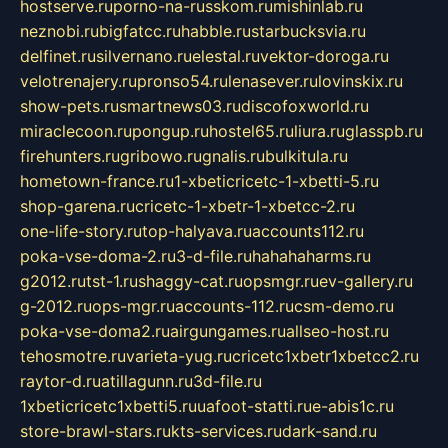
hostserve.ru
porno-na-russkom.ru
mishinlab.ru
neznobi.ru
bigfatcc.ru
habble.ru
starbucksvia.ru
delfinet.ru
silvernano.ru
elestal.ru
vektor-doroga.ru
velotrenajery.ru
pronso54.ru
lenasever.ru
lovinskix.ru
show-pets.ru
smartnews03.ru
discofoxworld.ru
miraclecoon.ru
pongup.ru
hostel65.ru
liura.ru
glasspb.ru
firehunters.ru
gribowo.ru
gnalis.ru
bulkitula.ru
hometown-france.ru
1-xbeticricetc-1-xbetti-5.ru
shop-garena.ru
cricetc-1-xbetr-1-xbetcc-2.ru
one-life-story.ru
top-halyava.ru
accounts112.ru
poka-vse-doma-2.ru
3-d-file.ru
hahahaharms.ru
g2012.ru
tst-1.ru
shaggy-cat.ru
opsmgr.ru
ev-gallery.ru
g-2012.ru
ops-mgr.ru
accounts-112.ru
csm-demo.ru
poka-vse-doma2.ru
airgungames.ru
allseo-host.ru
tehosmotre.ru
varieta-yug.ru
cricetc1xbetr1xbetcc2.ru
raytor-d.ru
atillagunn.ru
3d-file.ru
1xbeticricetc1xbetti5.ru
uafoot-statti.ru
e-abis1c.ru
store-brawl-stars.ru
kts-services.ru
dark-sand.ru