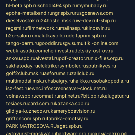
hl-beta.spb.ru
school494.spb.ru
mymubaby.ru
epoha-metalband.ru
ngr.spb.ru
rusgosnews.com
dieselvostok.ru
24hostel.msk.ru
w-dev.ru
f-ship.ru
regsmi.ru
filmnetwork.ru
malinasp.ru
kinosvin.ru
h2o-salon.ru
malutkayork.ru
deltaprim.spb.ru
tango-perm.ru
gooddir.ru
sgv.su
multiki-online.com
webkrasotki.com
cherinvest.ru
detskiy-ostrov.ru
ankou.spb.ru
alvesta1.ru
pdf-creator.ru
nix-files.org.ru
sakhatoday.ru
elektrikersymboler.ru
sputnikyes.ru
golf2club.msk.ru
aeforums.ru
zallclub.ru
multimodal.msk.ru
habaigry.ru
haikko.ru
sobakopedia.ru
isz-fest.ru
ewnc.info
screensaver-clock.net.ru
volnav.spb.ru
comnat.ru
npf.net.ru
7bit.pp.ru
kalugatur.ru
tesiaes.ru
card.com.ru
kazanka.spb.ru
gildiya-kuznecov.ru
kameryboavision.ru
griffoncom.spb.ru
fabrika-emotsiy.ru
PARK-MATROSOVA.RU
agat.spb.ru
avtoyurist-moskva1.ru
hardware.org.ru
схема-авто.рф