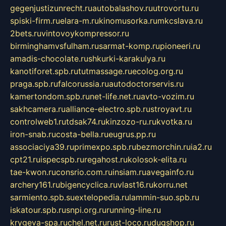
gegenjustizunrecht.ru
autobalashov.ru
utrovortu.ru
spiski-firm.ru
elara-m.ru
kinomusorka.ru
mkcslava.ru
2bets.ru
vintovoykompressor.ru
birminghamvsfulham.ru
sarmat-komp.ru
pioneeri.ru
amadis-chocolate.ru
shkurki-karakulya.ru
kanotiforet.spb.ru
tutmassage.ru
ecolog.org.ru
praga.spb.ru
falcorussia.ru
autodoctorservis.ru
kamertondom.spb.ru
net-life.net.ru
avto-vozim.ru
sakhcamera.ru
alliance-electro.spb.ru
stroyavt.ru
controlweb1.ru
tdsak74.ru
kinzozo-ru.ru
kvotka.ru
iron-snab.ru
costa-bella.ru
eugrus.pp.ru
associaciya39.ru
primexpo.spb.ru
bezmorchin.ru
ia2.ru
cpt21.ru
ispecspb.ru
regahost.ru
kolosok-elita.ru
tae-kwon.ru
consrio.com.ru
insiam.ru
avegainfo.ru
archery161.ru
bigencyclica.ru
vlast16.ru
korru.net
sarmiento.spb.su
extelopedia.ru
lammin-suo.spb.ru
iskatour.spb.ru
snpi.org.ru
running-line.ru
krygeva-spa.ru
chel.net.ru
rust-loco.ru
dugshop.ru