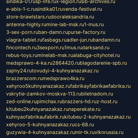
sindika-01.ru
sp-life.ru
x-legion.ru
sib-archives.ru
e-abis-1-c.ru
sindika01.ru
venda-festival.ru
store-brawlstars.ru
dooraleksandria.ru
antenna-highly.ru
mine-lab-msk.ru
1-mus.ru
3-sex-porn.ru
ban-damn.ru
purse-factory.ru
viagra-tablet.ru
fasbags.ru
adler-jun.ru
bandamn.ru
fincontech.ru
3sexporn.ru
1mus.ru
darksand.ru
rebus-toys.ru
minelab-msk.ru
alabuga-cityhotel.ru
medsprawo-4-ka.ru
2864420.ru
blagodarenie-spb.ru
zajmy24.ru
tovudyi-4-kuhnyanazakaz.ru
brazzerscom.ru
medsprawo4ka.ru
xehyroo5kuhnyanazakaz.ru
fabrikayfabrikaefabrika.ru
vskrytie-zamkov-moskva-113.ru
biletnadom.ru
zed-online.ru
pimchax.ru
brazzers-hd.ru
z-host.ru
kitubeu2kuhnyanazakaz.ru
naperekate.ru
kuhnyaofabrikaufabrik.ru
kitubeu-2-kuhnyanazakaz.ru
xehyroo-5-kuhnyanazakaz.ru
cs-68.ru
guzywia-4-kuhnyanazakaz.ru
mir-tk.ru
vlknrussia.ru