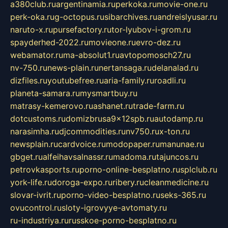
a380club.ru
argentinamia.ru
perkoka.ru
movie-one.ru
perk-oka.ru
g-octopus.ru
sibarchives.ru
andreislyusar.ru
naruto-x.ru
pursefactory.ru
tor-lyubov-i-grom.ru
spayderhed-2022.ru
movieone.ru
evro-dez.ru
webamator.ru
ma-absolut1.ru
avtopomosch27.ru
nv-750.ru
news-plain.ru
nertansaga.ru
delanalad.ru
dizfiles.ru
youtubefree.ru
aria-family.ru
roadli.ru
planeta-samara.ru
mysmartbuy.ru
matrasy-kemerovo.ru
ashanet.ru
trade-farm.ru
dotcustoms.ru
domizbrusa9x12spb.ru
autodamp.ru
narasimha.ru
djcommodities.ru
nv750.ru
x-ton.ru
newsplain.ru
cardvoice.ru
modopaper.ru
manunae.ru
gbget.ru
alfeihavsalnassr.ru
madoma.ru
tajuncos.ru
petrovkasports.ru
porno-online-besplatno.ru
splclub.ru
york-life.ru
doroga-expo.ru
ribery.ru
cleanmedicine.ru
slovar-ivrit.ru
porno-video-besplatno.ru
seks-365.ru
ovucontrol.ru
sloty-igrovyye-avtomaty.ru
ru-industriya.ru
russkoe-porno-besplatno.ru