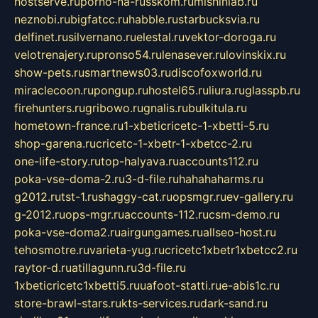
hostserve.ru
porno-na-russkom.ru
mishinlab.ru
neznobi.ru
bigfatcc.ru
habble.ru
starbucksvia.ru
delfinet.ru
silvernano.ru
elestal.ru
vektor-doroga.ru
velotrenajery.ru
pronso54.ru
lenasever.ru
lovinskix.ru
show-pets.ru
smartnews03.ru
discofoxworld.ru
miraclecoon.ru
pongup.ru
hostel65.ru
liura.ru
glasspb.ru
firehunters.ru
gribowo.ru
gnalis.ru
bulkitula.ru
hometown-france.ru
1-xbeticricetc-1-xbetti-5.ru
shop-garena.ru
cricetc-1-xbetr-1-xbetcc-2.ru
one-life-story.ru
top-halyava.ru
accounts112.ru
poka-vse-doma-2.ru
3-d-file.ru
hahahaharms.ru
g2012.ru
tst-1.ru
shaggy-cat.ru
opsmgr.ru
ev-gallery.ru
g-2012.ru
ops-mgr.ru
accounts-112.ru
csm-demo.ru
poka-vse-doma2.ru
airgungames.ru
allseo-host.ru
tehosmotre.ru
varieta-yug.ru
cricetc1xbetr1xbetcc2.ru
raytor-d.ru
atillagunn.ru
3d-file.ru
1xbeticricetc1xbetti5.ru
uafoot-statti.ru
e-abis1c.ru
store-brawl-stars.ru
kts-services.ru
dark-sand.ru