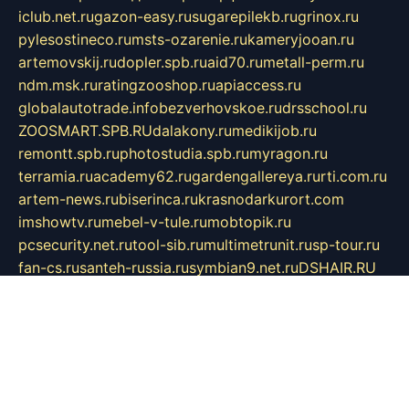
iclub.net.ru
gazon-easy.ru
sugarepilekb.ru
grinox.ru
pylesostineco.ru
msts-ozarenie.ru
kameryjooan.ru
artemovskij.ru
dopler.spb.ru
aid70.ru
metall-perm.ru
ndm.msk.ru
ratingzooshop.ru
apiaccess.ru
globalautotrade.info
bezverhovskoe.ru
drsschool.ru
ZOOSMART.SPB.RU
dalakony.ru
medikijob.ru
remontt.spb.ru
photostudia.spb.ru
myragon.ru
terramia.ru
academy62.ru
gardengallereya.ru
rti.com.ru
artem-news.ru
biserinca.ru
krasnodarkurort.com
imshowtv.ru
mebel-v-tule.ru
mobtopik.ru
pcsecurity.net.ru
tool-sib.ru
multimetrunit.ru
sp-tour.ru
fan-cs.ru
santeh-russia.ru
symbian9.net.ru
DSHAIR.RU
tmmotors.spb.ru
xjocuricopii.com
musavtomat.msk.ru
obustrojdom.ru
sovetcik.ru
ybaranovskaya.ru
ppknews.ru
cult-alshei.ru
JAPANRUSSIA.RU
proekciyamebel.ru
imper-finans.ru
rim.org.ru
glamourai.ru
brassminus.ru
zabor-pro.ru
ftn.pp.ru
dorogoe58.ru
laimengpacker.ru
kuzova-zapchasti.ru