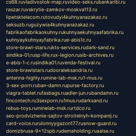
cs68.ru
vladivostok-map.ru
video-seks.ru
bankaribi.ru
raszar.ru
vskrytie-zamkov-moskva113.ru
lipetsktelecom.ru
tovudyi4kuhnyanazakaz.ru
seksuzb.ru
guzywia4kuhnyanazakaz.ru
fabrikaofabrikaokuhny.ru
kuhnyaekuhnyaafabrika.ru
kuhnyaykuhnyayfabrika.ru
e-abis1c.ru
store-brawl-stars.ru
kts-services.ru
dark-sand.ru
sindika-01.ru
sp-life.ru
x-legion.ru
sib-archives.ru
e-abis-1-c.ru
sindika01.ru
venda-festival.ru
store-brawlstars.ru
dooraleksandria.ru
antenna-highly.ru
mine-lab-msk.ru
1-mus.ru
3-sex-porn.ru
ban-damn.ru
purse-factory.ru
viagra-tablet.ru
fasbags.ru
adler-jun.ru
bandamn.ru
fincontech.ru
3sexporn.ru
1mus.ru
darksand.ru
rebus-toys.ru
minelab-msk.ru
rtdco.ru
seo-prodvizhenie-sajtov-stroitelnyh-kompanij.ru
card-voice.ru
rulonnyygazon177.ru
snow-guard.ru
domizbrusa-9x12spb.ru
demaholding.ru
aalse.ru