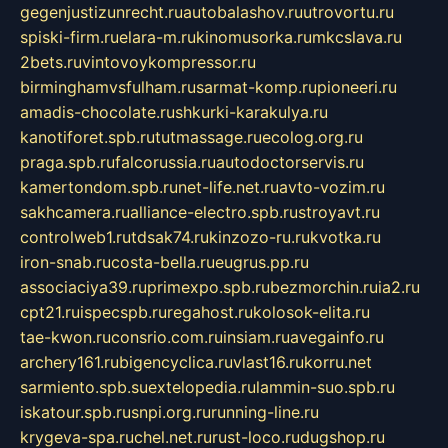
gegenjustizunrecht.ru
autobalashov.ru
utrovortu.ru
spiski-firm.ru
elara-m.ru
kinomusorka.ru
mkcslava.ru
2bets.ru
vintovoykompressor.ru
birminghamvsfulham.ru
sarmat-komp.ru
pioneeri.ru
amadis-chocolate.ru
shkurki-karakulya.ru
kanotiforet.spb.ru
tutmassage.ru
ecolog.org.ru
praga.spb.ru
falcorussia.ru
autodoctorservis.ru
kamertondom.spb.ru
net-life.net.ru
avto-vozim.ru
sakhcamera.ru
alliance-electro.spb.ru
stroyavt.ru
controlweb1.ru
tdsak74.ru
kinzozo-ru.ru
kvotka.ru
iron-snab.ru
costa-bella.ru
eugrus.pp.ru
associaciya39.ru
primexpo.spb.ru
bezmorchin.ru
ia2.ru
cpt21.ru
ispecspb.ru
regahost.ru
kolosok-elita.ru
tae-kwon.ru
consrio.com.ru
insiam.ru
avegainfo.ru
archery161.ru
bigencyclica.ru
vlast16.ru
korru.net
sarmiento.spb.su
extelopedia.ru
lammin-suo.spb.ru
iskatour.spb.ru
snpi.org.ru
running-line.ru
krygeva-spa.ru
chel.net.ru
rust-loco.ru
dugshop.ru