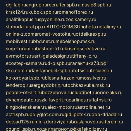
dg-lab.ru
angrup.ru
recruiter.spb.ru
music8.spb.ru
krsk124.ru
kubok.spb.ru
romanofforex.ru
analitikaplus.ru
spyonline.ru
zosikamery.ru
sloboda-ural.pp.ru
AUTO-COM.SU
hohota.net
alimy.ru
online-z.com
aromat-vostoka.ru
otdelkaexp.ru
mobilvest.ru
bbd.net.ru
mebelshop.msk.ru
smp-forum.ru
bastion-td.ru
kosmoscreative.ru
avrmotors.ru
art-galadesign.ru
tiffany-c.ru
ecostep-samara.ru
d-p.spb.ru
галактика73.рф
sko.com.ru
davitamebel-spb.ru
fotsis.ru
tesiaes.ru
kokoroyari.spb.ru
blesna-kazan.ru
mossilver.ru
lenderoq.ru
sergeydobrin.ru
tochkazvuka.msk.ru
people-of-art.ru
bezzubova.ru
clubtibet.ru
orior-aks.ru
dynamoauto.ru
szk-favorit.ru
carlines.ru
flatnsk.ru
kingbolenskaner.ru
alex-motor.ru
astroline.net.ru
act1.spb.ru
polyglot.com.ru
gidlipetsk.ru
ooo-driada.ru
detsad125.ru
mir-zdoroviya.ru
bruslanovo.ru
siterem.ru
council.spb.ru
лодкипатриот.рф
kafekolizey.ru