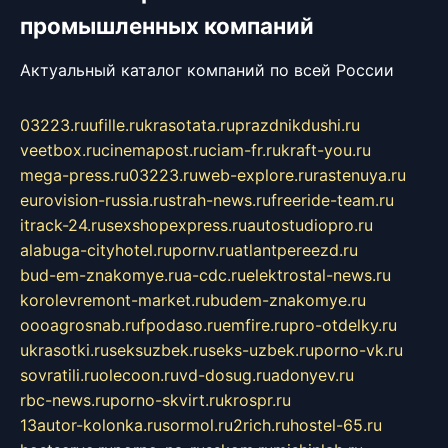
промышленных компаний
Актуальный каталог компаний по всей России
03223.ru
ufille.ru
krasotata.ru
prazdnikdushi.ru
veetbox.ru
cinemapost.ru
ciam-fr.ru
kraft-you.ru
mega-press.ru
03223.ru
web-explore.ru
rastenuya.ru
eurovision-russia.ru
strah-news.ru
freeride-team.ru
itrack-24.ru
sexshopexpress.ru
autostudiopro.ru
alabuga-cityhotel.ru
pornv.ru
atlantpereezd.ru
bud-em-znakomye.ru
a-cdc.ru
elektrostal-news.ru
korolevremont-market.ru
budem-znakomye.ru
oooagrosnab.ru
fpodaso.ru
emfire.ru
pro-otdelky.ru
ukrasotki.ru
seksuzbek.ru
seks-uzbek.ru
porno-vk.ru
sovratili.ru
olecoon.ru
vd-dosug.ru
adonyev.ru
rbc-news.ru
porno-skvirt.ru
krospr.ru
13autor-kolonka.ru
sormol.ru
2rich.ru
hostel-65.ru