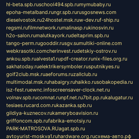
hl-beta.spb.ru
school494.spb.ru
mymubaby.ru
epoha-metalband.ru
ngr.spb.ru
rusgosnews.com
dieselvostok.ru
24hostel.msk.ru
w-dev.ru
f-ship.ru
regsmi.ru
filmnetwork.ru
malinasp.ru
kinosvin.ru
h2o-salon.ru
malutkayork.ru
deltaprim.spb.ru
tango-perm.ru
gooddir.ru
sgv.su
multiki-online.com
webkrasotki.com
cherinvest.ru
detskiy-ostrov.ru
ankou.spb.ru
alvesta1.ru
pdf-creator.ru
nix-files.org.ru
sakhatoday.ru
elektrikersymboler.ru
sputnikyes.ru
golf2club.msk.ru
aeforums.ru
zallclub.ru
multimodal.msk.ru
habaigry.ru
haikko.ru
sobakopedia.ru
isz-fest.ru
ewnc.info
screensaver-clock.net.ru
volnav.spb.ru
comnat.ru
npf.net.ru
7bit.pp.ru
kalugatur.ru
tesiaes.ru
card.com.ru
kazanka.spb.ru
gildiya-kuznecov.ru
kameryboavision.ru
griffoncom.spb.ru
fabrika-emotsiy.ru
PARK-MATROSOVA.RU
agat.spb.ru
avtoyurist-moskva1.ru
hardware.org.ru
схема-авто.рф