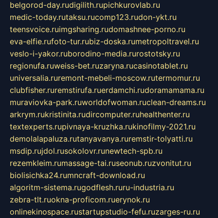
belgorod-day.ru
digilith.ru
pichkurovlab.ru
medic-today.ru
taksu.ru
comp123.ru
don-ykt.ru
teensvoice.ru
imgsharing.ru
domashnee-porno.ru
eva-elfie.ru
foto-tur.ru
biz-doska.ru
metropoltravel.ru
veslo-i-yakor.ru
borodino-media.ru
rostotsky.ru
regionufa.ru
weiss-bet.ru
zaryna.ru
casinotablet.ru
universalia.ru
remont-mebeli-moscow.ru
termomur.ru
clubfisher.ru
remstirufa.ru
erdamchi.ru
doramamama.ru
muraviovka-park.ru
worldofwoman.ru
clean-dreams.ru
arkrym.ru
kristinita.ru
dircomputer.ru
healthenter.ru
textexperts.ru
pivnaya-kruzhka.ru
kinofilmy-2021.ru
demolalapaluza.ru
tanyavanya.ru
remstir-tolyatti.ru
msdip.ru
jdol.ru
sokolovr.ru
newtech-spb.ru
rezemkleim.ru
massage-tai.ru
seonub.ru
zvonitut.ru
biolisichka24.ru
mncraft-download.ru
algoritm-sistema.ru
godflesh.ru
ru-industria.ru
zebra-tlt.ru
okna-proficom.ru
erynok.ru
onlinekinospace.ru
startupstudio-fefu.ru
zarges-ru.ru