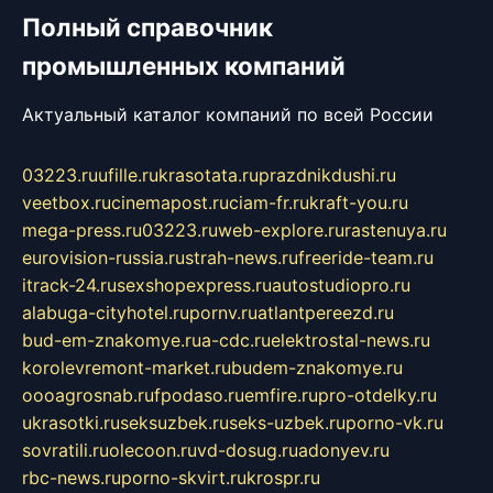
Полный справочник
промышленных компаний
Актуальный каталог компаний по всей России
03223.ru
ufille.ru
krasotata.ru
prazdnikdushi.ru
veetbox.ru
cinemapost.ru
ciam-fr.ru
kraft-you.ru
mega-press.ru
03223.ru
web-explore.ru
rastenuya.ru
eurovision-russia.ru
strah-news.ru
freeride-team.ru
itrack-24.ru
sexshopexpress.ru
autostudiopro.ru
alabuga-cityhotel.ru
pornv.ru
atlantpereezd.ru
bud-em-znakomye.ru
a-cdc.ru
elektrostal-news.ru
korolevremont-market.ru
budem-znakomye.ru
oooagrosnab.ru
fpodaso.ru
emfire.ru
pro-otdelky.ru
ukrasotki.ru
seksuzbek.ru
seks-uzbek.ru
porno-vk.ru
sovratili.ru
olecoon.ru
vd-dosug.ru
adonyev.ru
rbc-news.ru
porno-skvirt.ru
krospr.ru