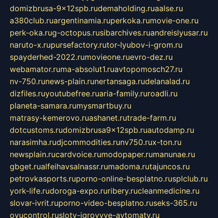
domizbrusa-9x12spb.ru
demaholding.ru
aalse.ru
a380club.ru
argentinamia.ru
perkoka.ru
movie-one.ru
perk-oka.ru
g-octopus.ru
sibarchives.ru
andreislyusar.ru
naruto-x.ru
pursefactory.ru
tor-lyubov-i-grom.ru
spayderhed-2022.ru
movieone.ru
evro-dez.ru
webamator.ru
ma-absolut1.ru
avtopomosch27.ru
nv-750.ru
news-plain.ru
nertansaga.ru
delanalad.ru
dizfiles.ru
youtubefree.ru
aria-family.ru
roadli.ru
planeta-samara.ru
mysmartbuy.ru
matrasy-kemerovo.ru
ashanet.ru
trade-farm.ru
dotcustoms.ru
domizbrusa9x12spb.ru
autodamp.ru
narasimha.ru
djcommodities.ru
nv750.ru
x-ton.ru
newsplain.ru
cardvoice.ru
modopaper.ru
manunae.ru
gbget.ru
alfeihavsalnassr.ru
madoma.ru
tajuncos.ru
petrovkasports.ru
porno-online-besplatno.ru
splclub.ru
york-life.ru
doroga-expo.ru
ribery.ru
cleanmedicine.ru
slovar-ivrit.ru
porno-video-besplatno.ru
seks-365.ru
ovucontrol.ru
sloty-igrovyye-avtomaty.ru