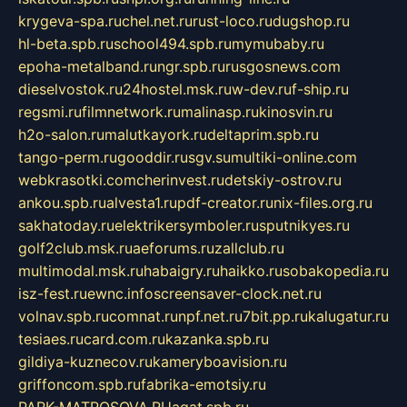
krygeva-spa.ru
chel.net.ru
rust-loco.ru
dugshop.ru
hl-beta.spb.ru
school494.spb.ru
mymubaby.ru
epoha-metalband.ru
ngr.spb.ru
rusgosnews.com
dieselvostok.ru
24hostel.msk.ru
w-dev.ru
f-ship.ru
regsmi.ru
filmnetwork.ru
malinasp.ru
kinosvin.ru
h2o-salon.ru
malutkayork.ru
deltaprim.spb.ru
tango-perm.ru
gooddir.ru
sgv.su
multiki-online.com
webkrasotki.com
cherinvest.ru
detskiy-ostrov.ru
ankou.spb.ru
alvesta1.ru
pdf-creator.ru
nix-files.org.ru
sakhatoday.ru
elektrikersymboler.ru
sputnikyes.ru
golf2club.msk.ru
aeforums.ru
zallclub.ru
multimodal.msk.ru
habaigry.ru
haikko.ru
sobakopedia.ru
isz-fest.ru
ewnc.info
screensaver-clock.net.ru
volnav.spb.ru
comnat.ru
npf.net.ru
7bit.pp.ru
kalugatur.ru
tesiaes.ru
card.com.ru
kazanka.spb.ru
gildiya-kuznecov.ru
kameryboavision.ru
griffoncom.spb.ru
fabrika-emotsiy.ru