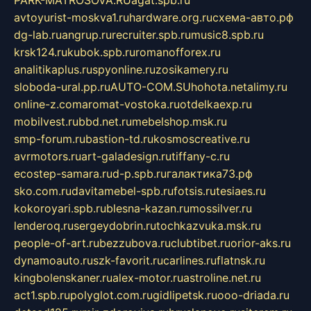
PARK-MATROSOVA.RU
agat.spb.ru
avtoyurist-moskva1.ru
hardware.org.ru
схема-авто.рф
dg-lab.ru
angrup.ru
recruiter.spb.ru
music8.spb.ru
krsk124.ru
kubok.spb.ru
romanofforex.ru
analitikaplus.ru
spyonline.ru
zosikamery.ru
sloboda-ural.pp.ru
AUTO-COM.SU
hohota.net
alimy.ru
online-z.com
aromat-vostoka.ru
otdelkaexp.ru
mobilvest.ru
bbd.net.ru
mebelshop.msk.ru
smp-forum.ru
bastion-td.ru
kosmoscreative.ru
avrmotors.ru
art-galadesign.ru
tiffany-c.ru
ecostep-samara.ru
d-p.spb.ru
галактика73.рф
sko.com.ru
davitamebel-spb.ru
fotsis.ru
tesiaes.ru
kokoroyari.spb.ru
blesna-kazan.ru
mossilver.ru
lenderoq.ru
sergeydobrin.ru
tochkazvuka.msk.ru
people-of-art.ru
bezzubova.ru
clubtibet.ru
orior-aks.ru
dynamoauto.ru
szk-favorit.ru
carlines.ru
flatnsk.ru
kingbolenskaner.ru
alex-motor.ru
astroline.net.ru
act1.spb.ru
polyglot.com.ru
gidlipetsk.ru
ooo-driada.ru