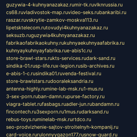
guzywia-4-kuhnyanazakaz.ru
mir-tk.ru
vlknrussia.ru
cs68.ru
vladivostok-map.ru
video-seks.ru
bankaribi.ru
raszar.ru
vskrytie-zamkov-moskva113.ru
lipetsktelecom.ru
tovudyi4kuhnyanazakaz.ru
seksuzb.ru
guzywia4kuhnyanazakaz.ru
fabrikaofabrikaokuhny.ru
kuhnyaekuhnyaafabrika.ru
kuhnyaykuhnyayfabrika.ru
e-abis1c.ru
store-brawl-stars.ru
kts-services.ru
dark-sand.ru
sindika-01.ru
sp-life.ru
x-legion.ru
sib-archives.ru
e-abis-1-c.ru
sindika01.ru
venda-festival.ru
store-brawlstars.ru
dooraleksandria.ru
antenna-highly.ru
mine-lab-msk.ru
1-mus.ru
3-sex-porn.ru
ban-damn.ru
purse-factory.ru
viagra-tablet.ru
fasbags.ru
adler-jun.ru
bandamn.ru
fincontech.ru
3sexporn.ru
1mus.ru
darksand.ru
rebus-toys.ru
minelab-msk.ru
rtdco.ru
seo-prodvizhenie-sajtov-stroitelnyh-kompanij.ru
card-voice.ru
rulonnyygazon177.ru
snow-guard.ru