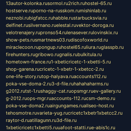
13autor-kolonka.ru
sormol.ru
2rich.ru
hostel-65.ru
hostserve.ru
porno-na-russkom.ru
mishinlab.ru
neznobi.ru
bigfatcc.ru
habble.ru
starbucksvia.ru
delfinet.ru
silvernano.ru
elestal.ru
vektor-doroga.ru
velotrenajery.ru
pronso54.ru
lenasever.ru
lovinskix.ru
show-pets.ru
smartnews03.ru
discofoxworld.ru
miraclecoon.ru
pongup.ru
hostel65.ru
liura.ru
glasspb.ru
firehunters.ru
gribowo.ru
gnalis.ru
bulkitula.ru
hometown-france.ru
1-xbeticricetc-1-xbetti-5.ru
shop-garena.ru
cricetc-1-xbetr-1-xbetcc-2.ru
one-life-story.ru
top-halyava.ru
accounts112.ru
poka-vse-doma-2.ru
3-d-file.ru
hahahaharms.ru
g2012.ru
tst-1.ru
shaggy-cat.ru
opsmgr.ru
ev-gallery.ru
g-2012.ru
ops-mgr.ru
accounts-112.ru
csm-demo.ru
poka-vse-doma2.ru
airgungames.ru
allseo-host.ru
tehosmotre.ru
varieta-yug.ru
cricetc1xbetr1xbetcc2.ru
raytor-d.ru
atillagunn.ru
3d-file.ru
1xbeticricetc1xbetti5.ru
uafoot-statti.ru
e-abis1c.ru