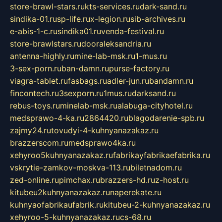
store-brawl-stars.ru
kts-services.ru
dark-sand.ru
sindika-01.ru
sp-life.ru
x-legion.ru
sib-archives.ru
e-abis-1-c.ru
sindika01.ru
venda-festival.ru
store-brawlstars.ru
dooraleksandria.ru
antenna-highly.ru
mine-lab-msk.ru
1-mus.ru
3-sex-porn.ru
ban-damn.ru
purse-factory.ru
viagra-tablet.ru
fasbags.ru
adler-jun.ru
bandamn.ru
fincontech.ru
3sexporn.ru
1mus.ru
darksand.ru
rebus-toys.ru
minelab-msk.ru
alabuga-cityhotel.ru
medsprawo-4-ka.ru
2864420.ru
blagodarenie-spb.ru
zajmy24.ru
tovudyi-4-kuhnyanazakaz.ru
brazzerscom.ru
medsprawo4ka.ru
xehyroo5kuhnyanazakaz.ru
fabrikayfabrikaefabrika.ru
vskrytie-zamkov-moskva-113.ru
biletnadom.ru
zed-online.ru
pimchax.ru
brazzers-hd.ru
z-host.ru
kitubeu2kuhnyanazakaz.ru
naperekate.ru
kuhnyaofabrikaufabrik.ru
kitubeu-2-kuhnyanazakaz.ru
xehyroo-5-kuhnyanazakaz.ru
cs-68.ru