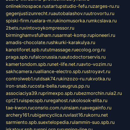
onlinekinospace.ru
startupstudio-fefu.ru
zarges-ru.ru
gegenjustizunrecht.ru
autobalashov.ru
utrovortu.ru
spiski-firm.ru
elara-m.ru
kinomusorka.ru
mkcslava.ru
2bets.ru
vintovoykompressor.ru
birminghamvsfulham.ru
sarmat-komp.ru
pioneeri.ru
amadis-chocolate.ru
shkurki-karakulya.ru
kanotiforet.spb.ru
tutmassage.ru
ecolog.org.ru
praga.spb.ru
falcorussia.ru
autodoctorservis.ru
kamertondom.spb.ru
net-life.net.ru
avto-vozim.ru
sakhcamera.ru
alliance-electro.spb.ru
stroyavt.ru
controlweb1.ru
tdsak74.ru
kinzozo-ru.ru
kvotka.ru
iron-snab.ru
costa-bella.ru
eugrus.pp.ru
associaciya39.ru
primexpo.spb.ru
bezmorchin.ru
ia2.ru
cpt21.ru
ispecspb.ru
regahost.ru
kolosok-elita.ru
tae-kwon.ru
consrio.com.ru
insiam.ru
avegainfo.ru
archery161.ru
bigencyclica.ru
vlast16.ru
korru.net
sarmiento.spb.su
extelopedia.ru
lammin-suo.spb.ru
iskatour.spb.ru
snpi.org.ru
running-line.ru