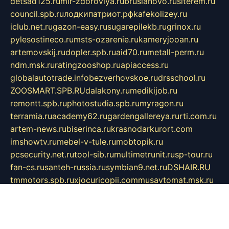
detsad125.ru
mir-zdoroviya.ru
bruslanovo.ru
siterem.ru
council.spb.ru
лодкипатриот.рф
kafekolizey.ru
iclub.net.ru
gazon-easy.ru
sugarepilekb.ru
grinox.ru
pylesostineco.ru
msts-ozarenie.ru
kameryjooan.ru
artemovskij.ru
dopler.spb.ru
aid70.ru
metall-perm.ru
ndm.msk.ru
ratingzooshop.ru
apiaccess.ru
globalautotrade.info
bezverhovskoe.ru
drsschool.ru
ZOOSMART.SPB.RU
dalakony.ru
medikijob.ru
remontt.spb.ru
photostudia.spb.ru
myragon.ru
terramia.ru
academy62.ru
gardengallereya.ru
rti.com.ru
artem-news.ru
biserinca.ru
krasnodarkurort.com
imshowtv.ru
mebel-v-tule.ru
mobtopik.ru
pcsecurity.net.ru
tool-sib.ru
multimetrunit.ru
sp-tour.ru
fan-cs.ru
santeh-russia.ru
symbian9.net.ru
DSHAIR.RU
tmmotors.spb.ru
xjocuricopii.com
musavtomat.msk.ru
obustrojdom.ru
sovetcik.ru
ybaranovskaya.ru
ppknews.ru
cult-alshei.ru
JAPANRUSSIA.RU
proekciyamebel.ru
imper-finans.ru
rim.org.ru