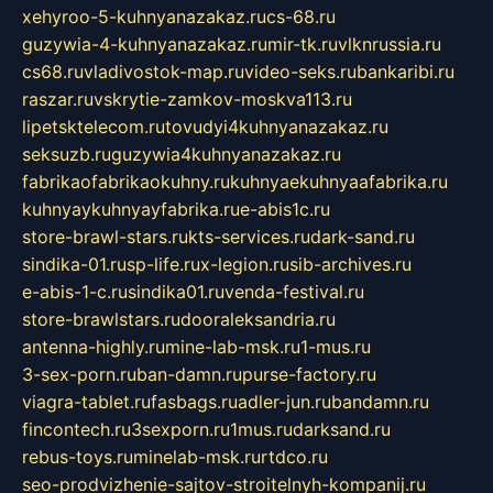
xehyroo-5-kuhnyanazakaz.ru
cs-68.ru
guzywia-4-kuhnyanazakaz.ru
mir-tk.ru
vlknrussia.ru
cs68.ru
vladivostok-map.ru
video-seks.ru
bankaribi.ru
raszar.ru
vskrytie-zamkov-moskva113.ru
lipetsktelecom.ru
tovudyi4kuhnyanazakaz.ru
seksuzb.ru
guzywia4kuhnyanazakaz.ru
fabrikaofabrikaokuhny.ru
kuhnyaekuhnyaafabrika.ru
kuhnyaykuhnyayfabrika.ru
e-abis1c.ru
store-brawl-stars.ru
kts-services.ru
dark-sand.ru
sindika-01.ru
sp-life.ru
x-legion.ru
sib-archives.ru
e-abis-1-c.ru
sindika01.ru
venda-festival.ru
store-brawlstars.ru
dooraleksandria.ru
antenna-highly.ru
mine-lab-msk.ru
1-mus.ru
3-sex-porn.ru
ban-damn.ru
purse-factory.ru
viagra-tablet.ru
fasbags.ru
adler-jun.ru
bandamn.ru
fincontech.ru
3sexporn.ru
1mus.ru
darksand.ru
rebus-toys.ru
minelab-msk.ru
rtdco.ru
seo-prodvizhenie-sajtov-stroitelnyh-kompanij.ru