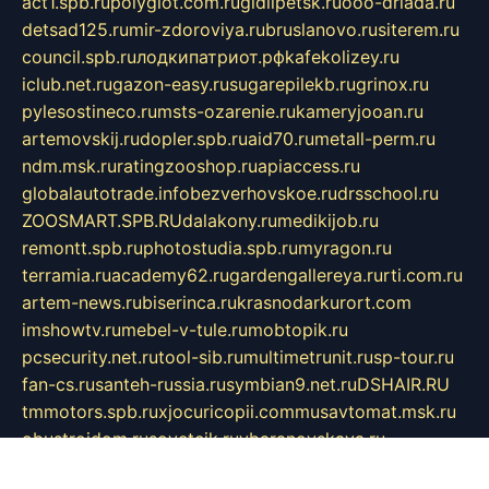
act1.spb.ru
polyglot.com.ru
gidlipetsk.ru
ooo-driada.ru
detsad125.ru
mir-zdoroviya.ru
bruslanovo.ru
siterem.ru
council.spb.ru
лодкипатриот.рф
kafekolizey.ru
iclub.net.ru
gazon-easy.ru
sugarepilekb.ru
grinox.ru
pylesostineco.ru
msts-ozarenie.ru
kameryjooan.ru
artemovskij.ru
dopler.spb.ru
aid70.ru
metall-perm.ru
ndm.msk.ru
ratingzooshop.ru
apiaccess.ru
globalautotrade.info
bezverhovskoe.ru
drsschool.ru
ZOOSMART.SPB.RU
dalakony.ru
medikijob.ru
remontt.spb.ru
photostudia.spb.ru
myragon.ru
terramia.ru
academy62.ru
gardengallereya.ru
rti.com.ru
artem-news.ru
biserinca.ru
krasnodarkurort.com
imshowtv.ru
mebel-v-tule.ru
mobtopik.ru
pcsecurity.net.ru
tool-sib.ru
multimetrunit.ru
sp-tour.ru
fan-cs.ru
santeh-russia.ru
symbian9.net.ru
DSHAIR.RU
tmmotors.spb.ru
xjocuricopii.com
musavtomat.msk.ru
obustrojdom.ru
sovetcik.ru
ybaranovskaya.ru
ppknews.ru
cult-alshei.ru
JAPANRUSSIA.RU