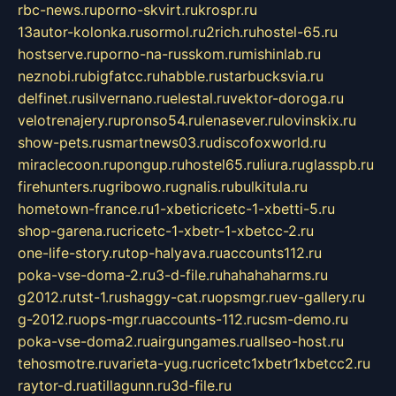
rbc-news.ru
porno-skvirt.ru
krospr.ru
13autor-kolonka.ru
sormol.ru
2rich.ru
hostel-65.ru
hostserve.ru
porno-na-russkom.ru
mishinlab.ru
neznobi.ru
bigfatcc.ru
habble.ru
starbucksvia.ru
delfinet.ru
silvernano.ru
elestal.ru
vektor-doroga.ru
velotrenajery.ru
pronso54.ru
lenasever.ru
lovinskix.ru
show-pets.ru
smartnews03.ru
discofoxworld.ru
miraclecoon.ru
pongup.ru
hostel65.ru
liura.ru
glasspb.ru
firehunters.ru
gribowo.ru
gnalis.ru
bulkitula.ru
hometown-france.ru
1-xbeticricetc-1-xbetti-5.ru
shop-garena.ru
cricetc-1-xbetr-1-xbetcc-2.ru
one-life-story.ru
top-halyava.ru
accounts112.ru
poka-vse-doma-2.ru
3-d-file.ru
hahahaharms.ru
g2012.ru
tst-1.ru
shaggy-cat.ru
opsmgr.ru
ev-gallery.ru
g-2012.ru
ops-mgr.ru
accounts-112.ru
csm-demo.ru
poka-vse-doma2.ru
airgungames.ru
allseo-host.ru
tehosmotre.ru
varieta-yug.ru
cricetc1xbetr1xbetcc2.ru
raytor-d.ru
atillagunn.ru
3d-file.ru