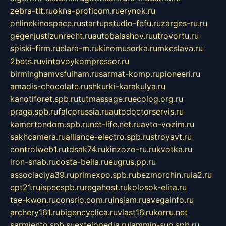
zebra-tlt.ru
okna-proficom.ru
erynok.ru
onlinekinospace.ru
startupstudio-fefu.ru
zarges-ru.ru
gegenjustizunrecht.ru
autobalashov.ru
utrovortu.ru
spiski-firm.ru
elara-m.ru
kinomusorka.ru
mkcslava.ru
2bets.ru
vintovoykompressor.ru
birminghamvsfulham.ru
sarmat-komp.ru
pioneeri.ru
amadis-chocolate.ru
shkurki-karakulya.ru
kanotiforet.spb.ru
tutmassage.ru
ecolog.org.ru
praga.spb.ru
falcorussia.ru
autodoctorservis.ru
kamertondom.spb.ru
net-life.net.ru
avto-vozim.ru
sakhcamera.ru
alliance-electro.spb.ru
stroyavt.ru
controlweb1.ru
tdsak74.ru
kinzozo-ru.ru
kvotka.ru
iron-snab.ru
costa-bella.ru
eugrus.pp.ru
associaciya39.ru
primexpo.spb.ru
bezmorchin.ru
ia2.ru
cpt21.ru
ispecspb.ru
regahost.ru
kolosok-elita.ru
tae-kwon.ru
consrio.com.ru
insiam.ru
avegainfo.ru
archery161.ru
bigencyclica.ru
vlast16.ru
korru.net
sarmiento.spb.su
extelopedia.ru
lammin-suo.spb.ru