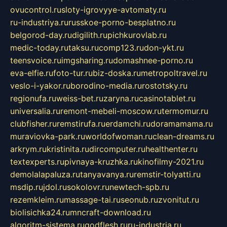
ovucontrol.ru
sloty-igrovyye-avtomaty.ru
ru-industriya.ru
russkoe-porno-besplatno.ru
belgorod-day.ru
digilith.ru
pichkurovlab.ru
medic-today.ru
taksu.ru
comp123.ru
don-ykt.ru
teensvoice.ru
imgsharing.ru
domashnee-porno.ru
eva-elfie.ru
foto-tur.ru
biz-doska.ru
metropoltravel.ru
veslo-i-yakor.ru
borodino-media.ru
rostotsky.ru
regionufa.ru
weiss-bet.ru
zaryna.ru
casinotablet.ru
universalia.ru
remont-mebeli-moscow.ru
termomur.ru
clubfisher.ru
remstirufa.ru
erdamchi.ru
doramamama.ru
muraviovka-park.ru
worldofwoman.ru
clean-dreams.ru
arkrym.ru
kristinita.ru
dircomputer.ru
healthenter.ru
textexperts.ru
pivnaya-kruzhka.ru
kinofilmy-2021.ru
demolalapaluza.ru
tanyavanya.ru
remstir-tolyatti.ru
msdip.ru
jdol.ru
sokolovr.ru
newtech-spb.ru
rezemkleim.ru
massage-tai.ru
seonub.ru
zvonitut.ru
biolisichka24.ru
mncraft-download.ru
algoritm-sistema.ru
godflesh.ru
ru-industria.ru