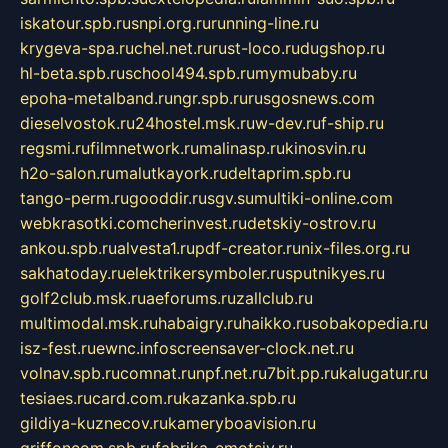
iskatour.spb.ru
snpi.org.ru
running-line.ru
krygeva-spa.ru
chel.net.ru
rust-loco.ru
dugshop.ru
hl-beta.spb.ru
school494.spb.ru
mymubaby.ru
epoha-metalband.ru
ngr.spb.ru
rusgosnews.com
dieselvostok.ru
24hostel.msk.ru
w-dev.ru
f-ship.ru
regsmi.ru
filmnetwork.ru
malinasp.ru
kinosvin.ru
h2o-salon.ru
malutkayork.ru
deltaprim.spb.ru
tango-perm.ru
gooddir.ru
sgv.su
multiki-online.com
webkrasotki.com
cherinvest.ru
detskiy-ostrov.ru
ankou.spb.ru
alvesta1.ru
pdf-creator.ru
nix-files.org.ru
sakhatoday.ru
elektrikersymboler.ru
sputnikyes.ru
golf2club.msk.ru
aeforums.ru
zallclub.ru
multimodal.msk.ru
habaigry.ru
haikko.ru
sobakopedia.ru
isz-fest.ru
ewnc.info
screensaver-clock.net.ru
volnav.spb.ru
comnat.ru
npf.net.ru
7bit.pp.ru
kalugatur.ru
tesiaes.ru
card.com.ru
kazanka.spb.ru
gildiya-kuznecov.ru
kameryboavision.ru