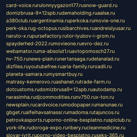
card-voice.ru
rulonnyygazon177.ru
snow-guard.ru
domizbrusa-9x12spb.ru
demaholding.ru
aalse.ru
a380club.ru
argentinamia.ru
perkoka.ru
movie-one.ru
perk-oka.ru
g-octopus.ru
sibarchives.ru
andreislyusar.ru
naruto-x.ru
pursefactory.ru
tor-lyubov-i-grom.ru
spayderhed-2022.ru
movieone.ru
evro-dez.ru
webamator.ru
ma-absolut1.ru
avtopomosch27.ru
nv-750.ru
news-plain.ru
nertansaga.ru
delanalad.ru
dizfiles.ru
youtubefree.ru
aria-family.ru
roadli.ru
planeta-samara.ru
mysmartbuy.ru
matrasy-kemerovo.ru
ashanet.ru
trade-farm.ru
dotcustoms.ru
domizbrusa9x12spb.ru
autodamp.ru
narasimha.ru
djcommodities.ru
nv750.ru
x-ton.ru
newsplain.ru
cardvoice.ru
modopaper.ru
manunae.ru
gbget.ru
alfeihavsalnassr.ru
madoma.ru
tajuncos.ru
petrovkasports.ru
porno-online-besplatno.ru
splclub.ru
york-life.ru
doroga-expo.ru
ribery.ru
cleanmedicine.ru
slovar-ivrit.ru
porno-video-besplatno.ru
seks-365.ru