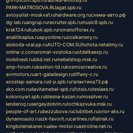
griffoncom.spb.ru
fabrika-emotsiy.ru
PARK-MATROSOVA.RU
agat.spb.ru
avtoyurist-moskva1.ru
hardware.org.ru
схема-авто.рф
dg-lab.ru
angrup.ru
recruiter.spb.ru
music8.spb.ru
krsk124.ru
kubok.spb.ru
romanofforex.ru
analitikaplus.ru
spyonline.ru
zosikamery.ru
sloboda-ural.pp.ru
AUTO-COM.SU
hohota.net
alimy.ru
online-z.com
aromat-vostoka.ru
otdelkaexp.ru
mobilvest.ru
bbd.net.ru
mebelshop.msk.ru
smp-forum.ru
bastion-td.ru
kosmoscreative.ru
avrmotors.ru
art-galadesign.ru
tiffany-c.ru
ecostep-samara.ru
d-p.spb.ru
галактика73.рф
sko.com.ru
davitamebel-spb.ru
fotsis.ru
tesiaes.ru
kokoroyari.spb.ru
blesna-kazan.ru
mossilver.ru
lenderoq.ru
sergeydobrin.ru
tochkazvuka.msk.ru
people-of-art.ru
bezzubova.ru
clubtibet.ru
orior-aks.ru
dynamoauto.ru
szk-favorit.ru
carlines.ru
flatnsk.ru
kingbolenskaner.ru
alex-motor.ru
astroline.net.ru