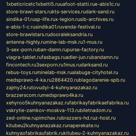
1xbeticricetc1xbetti5.ru
uafoot-statti.ru
e-abis1c.ru
store-brawl-stars.ru
kts-services.ru
dark-sand.ru
sindika-01.ru
sp-life.ru
x-legion.ru
sib-archives.ru
e-abis-1-c.ru
sindika01.ru
venda-festival.ru
store-brawlstars.ru
dooraleksandria.ru
antenna-highly.ru
mine-lab-msk.ru
1-mus.ru
3-sex-porn.ru
ban-damn.ru
purse-factory.ru
viagra-tablet.ru
fasbags.ru
adler-jun.ru
bandamn.ru
fincontech.ru
3sexporn.ru
1mus.ru
darksand.ru
rebus-toys.ru
minelab-msk.ru
alabuga-cityhotel.ru
medsprawo-4-ka.ru
2864420.ru
blagodarenie-spb.ru
zajmy24.ru
tovudyi-4-kuhnyanazakaz.ru
brazzerscom.ru
medsprawo4ka.ru
xehyroo5kuhnyanazakaz.ru
fabrikayfabrikaefabrika.ru
vskrytie-zamkov-moskva-113.ru
biletnadom.ru
zed-online.ru
pimchax.ru
brazzers-hd.ru
z-host.ru
kitubeu2kuhnyanazakaz.ru
naperekate.ru
kuhnyaofabrikaufabrik.ru
kitubeu-2-kuhnyanazakaz.ru