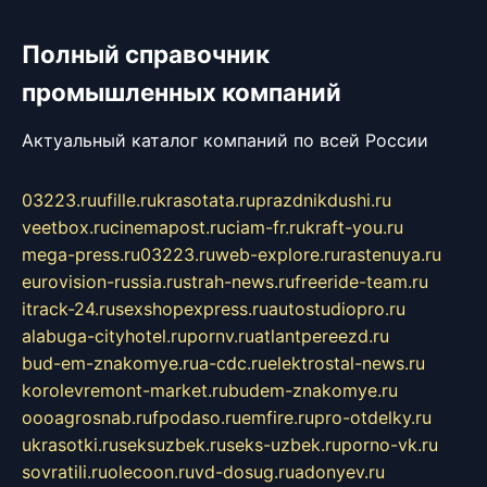
Полный справочник
промышленных компаний
Актуальный каталог компаний по всей России
03223.ru
ufille.ru
krasotata.ru
prazdnikdushi.ru
veetbox.ru
cinemapost.ru
ciam-fr.ru
kraft-you.ru
mega-press.ru
03223.ru
web-explore.ru
rastenuya.ru
eurovision-russia.ru
strah-news.ru
freeride-team.ru
itrack-24.ru
sexshopexpress.ru
autostudiopro.ru
alabuga-cityhotel.ru
pornv.ru
atlantpereezd.ru
bud-em-znakomye.ru
a-cdc.ru
elektrostal-news.ru
korolevremont-market.ru
budem-znakomye.ru
oooagrosnab.ru
fpodaso.ru
emfire.ru
pro-otdelky.ru
ukrasotki.ru
seksuzbek.ru
seks-uzbek.ru
porno-vk.ru
sovratili.ru
olecoon.ru
vd-dosug.ru
adonyev.ru