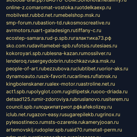
online-z.com
aromat-vostoka.ru
otdelkaexp.ru
mobilvest.ru
bbd.net.ru
mebelshop.msk.ru
smp-forum.ru
bastion-td.ru
kosmoscreative.ru
avrmotors.ru
art-galadesign.ru
tiffany-c.ru
ecostep-samara.ru
d-p.spb.ru
галактика73.рф
sko.com.ru
davitamebel-spb.ru
fotsis.ru
tesiaes.ru
kokoroyari.spb.ru
blesna-kazan.ru
mossilver.ru
lenderoq.ru
sergeydobrin.ru
tochkazvuka.msk.ru
people-of-art.ru
bezzubova.ru
clubtibet.ru
orior-aks.ru
dynamoauto.ru
szk-favorit.ru
carlines.ru
flatnsk.ru
kingbolenskaner.ru
alex-motor.ru
astroline.net.ru
act1.spb.ru
polyglot.com.ru
gidlipetsk.ru
ooo-driada.ru
detsad125.ru
mir-zdoroviya.ru
bruslanovo.ru
siterem.ru
council.spb.ru
лодкипатриот.рф
kafekolizey.ru
iclub.net.ru
gazon-easy.ru
sugarepilekb.ru
grinox.ru
pylesostineco.ru
msts-ozarenie.ru
kameryjooan.ru
artemovskij.ru
dopler.spb.ru
aid70.ru
metall-perm.ru