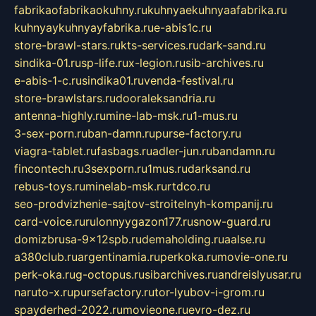
fabrikaofabrikaokuhny.ru
kuhnyaekuhnyaafabrika.ru
kuhnyaykuhnyayfabrika.ru
e-abis1c.ru
store-brawl-stars.ru
kts-services.ru
dark-sand.ru
sindika-01.ru
sp-life.ru
x-legion.ru
sib-archives.ru
e-abis-1-c.ru
sindika01.ru
venda-festival.ru
store-brawlstars.ru
dooraleksandria.ru
antenna-highly.ru
mine-lab-msk.ru
1-mus.ru
3-sex-porn.ru
ban-damn.ru
purse-factory.ru
viagra-tablet.ru
fasbags.ru
adler-jun.ru
bandamn.ru
fincontech.ru
3sexporn.ru
1mus.ru
darksand.ru
rebus-toys.ru
minelab-msk.ru
rtdco.ru
seo-prodvizhenie-sajtov-stroitelnyh-kompanij.ru
card-voice.ru
rulonnyygazon177.ru
snow-guard.ru
domizbrusa-9x12spb.ru
demaholding.ru
aalse.ru
a380club.ru
argentinamia.ru
perkoka.ru
movie-one.ru
perk-oka.ru
g-octopus.ru
sibarchives.ru
andreislyusar.ru
naruto-x.ru
pursefactory.ru
tor-lyubov-i-grom.ru
spayderhed-2022.ru
movieone.ru
evro-dez.ru