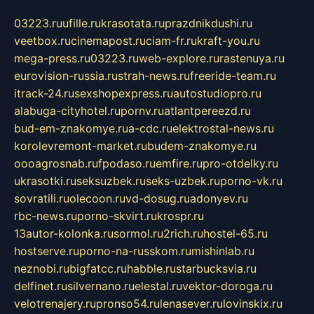
03223.ru
ufille.ru
krasotata.ru
prazdnikdushi.ru
veetbox.ru
cinemapost.ru
ciam-fr.ru
kraft-you.ru
mega-press.ru
03223.ru
web-explore.ru
rastenuya.ru
eurovision-russia.ru
strah-news.ru
freeride-team.ru
itrack-24.ru
sexshopexpress.ru
autostudiopro.ru
alabuga-cityhotel.ru
pornv.ru
atlantpereezd.ru
bud-em-znakomye.ru
a-cdc.ru
elektrostal-news.ru
korolevremont-market.ru
budem-znakomye.ru
oooagrosnab.ru
fpodaso.ru
emfire.ru
pro-otdelky.ru
ukrasotki.ru
seksuzbek.ru
seks-uzbek.ru
porno-vk.ru
sovratili.ru
olecoon.ru
vd-dosug.ru
adonyev.ru
rbc-news.ru
porno-skvirt.ru
krospr.ru
13autor-kolonka.ru
sormol.ru
2rich.ru
hostel-65.ru
hostserve.ru
porno-na-russkom.ru
mishinlab.ru
neznobi.ru
bigfatcc.ru
habble.ru
starbucksvia.ru
delfinet.ru
silvernano.ru
elestal.ru
vektor-doroga.ru
velotrenajery.ru
pronso54.ru
lenasever.ru
lovinskix.ru