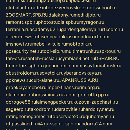
ndm.msk.ru
ratingzooshop.ru
apiaccess.ru
globalautotrade.info
bezverhovskoe.ru
drsschool.ru
ZOOSMART.SPB.RU
dalakony.ru
medikijob.ru
remontt.spb.ru
photostudia.spb.ru
myragon.ru
terramia.ru
academy62.ru
gardengallereya.ru
rti.com.ru
artem-news.ru
biserinca.ru
krasnodarkurort.com
imshowtv.ru
mebel-v-tule.ru
mobtopik.ru
pcsecurity.net.ru
tool-sib.ru
multimetrunit.ru
sp-tour.ru
fan-cs.ru
santeh-russia.ru
symbian9.net.ru
DSHAIR.RU
tmmotors.spb.ru
xjocuricopii.com
musavtomat.msk.ru
obustrojdom.ru
sovetcik.ru
ybaranovskaya.ru
ppknews.ru
cult-alshei.ru
JAPANRUSSIA.RU
proekciyamebel.ru
imper-finans.ru
rim.org.ru
glamourai.ru
brassminus.ru
zabor-pro.ru
ftn.pp.ru
dorogoe58.ru
laimengpacker.ru
kuzova-zapchasti.ru
sageerp.ru
taxodrom.ru
dsrazvitie.ru
hardcity.net.ru
ratinghomegames.ru
topservice25.ru
gubernyan.ru
gtglasslined.ru
ii4.ru
tssport.spb.ru
andorra24.com