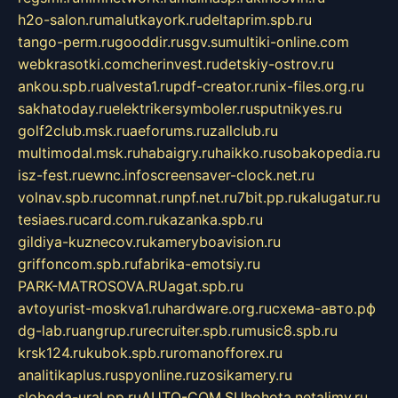
h2o-salon.ru
malutkayork.ru
deltaprim.spb.ru
tango-perm.ru
gooddir.ru
sgv.su
multiki-online.com
webkrasotki.com
cherinvest.ru
detskiy-ostrov.ru
ankou.spb.ru
alvesta1.ru
pdf-creator.ru
nix-files.org.ru
sakhatoday.ru
elektrikersymboler.ru
sputnikyes.ru
golf2club.msk.ru
aeforums.ru
zallclub.ru
multimodal.msk.ru
habaigry.ru
haikko.ru
sobakopedia.ru
isz-fest.ru
ewnc.info
screensaver-clock.net.ru
volnav.spb.ru
comnat.ru
npf.net.ru
7bit.pp.ru
kalugatur.ru
tesiaes.ru
card.com.ru
kazanka.spb.ru
gildiya-kuznecov.ru
kameryboavision.ru
griffoncom.spb.ru
fabrika-emotsiy.ru
PARK-MATROSOVA.RU
agat.spb.ru
avtoyurist-moskva1.ru
hardware.org.ru
схема-авто.рф
dg-lab.ru
angrup.ru
recruiter.spb.ru
music8.spb.ru
krsk124.ru
kubok.spb.ru
romanofforex.ru
analitikaplus.ru
spyonline.ru
zosikamery.ru
sloboda-ural.pp.ru
AUTO-COM.SU
hohota.net
alimy.ru