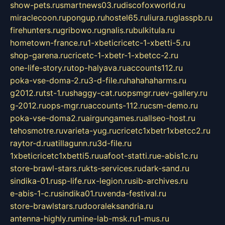
show-pets.ru
smartnews03.ru
discofoxworld.ru
miraclecoon.ru
pongup.ru
hostel65.ru
liura.ru
glasspb.ru
firehunters.ru
gribowo.ru
gnalis.ru
bulkitula.ru
hometown-france.ru
1-xbeticricetc-1-xbetti-5.ru
shop-garena.ru
cricetc-1-xbetr-1-xbetcc-2.ru
one-life-story.ru
top-halyava.ru
accounts112.ru
poka-vse-doma-2.ru
3-d-file.ru
hahahaharms.ru
g2012.ru
tst-1.ru
shaggy-cat.ru
opsmgr.ru
ev-gallery.ru
g-2012.ru
ops-mgr.ru
accounts-112.ru
csm-demo.ru
poka-vse-doma2.ru
airgungames.ru
allseo-host.ru
tehosmotre.ru
varieta-yug.ru
cricetc1xbetr1xbetcc2.ru
raytor-d.ru
atillagunn.ru
3d-file.ru
1xbeticricetc1xbetti5.ru
uafoot-statti.ru
e-abis1c.ru
store-brawl-stars.ru
kts-services.ru
dark-sand.ru
sindika-01.ru
sp-life.ru
x-legion.ru
sib-archives.ru
e-abis-1-c.ru
sindika01.ru
venda-festival.ru
store-brawlstars.ru
dooraleksandria.ru
antenna-highly.ru
mine-lab-msk.ru
1-mus.ru