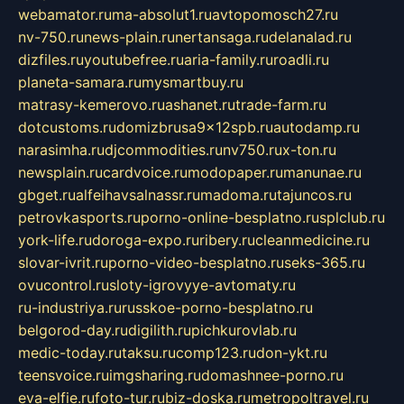
webamator.ru
ma-absolut1.ru
avtopomosch27.ru
nv-750.ru
news-plain.ru
nertansaga.ru
delanalad.ru
dizfiles.ru
youtubefree.ru
aria-family.ru
roadli.ru
planeta-samara.ru
mysmartbuy.ru
matrasy-kemerovo.ru
ashanet.ru
trade-farm.ru
dotcustoms.ru
domizbrusa9x12spb.ru
autodamp.ru
narasimha.ru
djcommodities.ru
nv750.ru
x-ton.ru
newsplain.ru
cardvoice.ru
modopaper.ru
manunae.ru
gbget.ru
alfeihavsalnassr.ru
madoma.ru
tajuncos.ru
petrovkasports.ru
porno-online-besplatno.ru
splclub.ru
york-life.ru
doroga-expo.ru
ribery.ru
cleanmedicine.ru
slovar-ivrit.ru
porno-video-besplatno.ru
seks-365.ru
ovucontrol.ru
sloty-igrovyye-avtomaty.ru
ru-industriya.ru
russkoe-porno-besplatno.ru
belgorod-day.ru
digilith.ru
pichkurovlab.ru
medic-today.ru
taksu.ru
comp123.ru
don-ykt.ru
teensvoice.ru
imgsharing.ru
domashnee-porno.ru
eva-elfie.ru
foto-tur.ru
biz-doska.ru
metropoltravel.ru