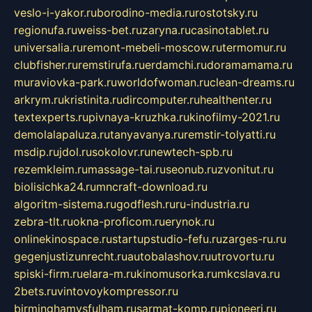
veslo-i-yakor.ru
borodino-media.ru
rostotsky.ru
regionufa.ru
weiss-bet.ru
zaryna.ru
casinotablet.ru
universalia.ru
remont-mebeli-moscow.ru
termomur.ru
clubfisher.ru
remstirufa.ru
erdamchi.ru
doramamama.ru
muraviovka-park.ru
worldofwoman.ru
clean-dreams.ru
arkrym.ru
kristinita.ru
dircomputer.ru
healthenter.ru
textexperts.ru
pivnaya-kruzhka.ru
kinofilmy-2021.ru
demolalapaluza.ru
tanyavanya.ru
remstir-tolyatti.ru
msdip.ru
jdol.ru
sokolovr.ru
newtech-spb.ru
rezemkleim.ru
massage-tai.ru
seonub.ru
zvonitut.ru
biolisichka24.ru
mncraft-download.ru
algoritm-sistema.ru
godflesh.ru
ru-industria.ru
zebra-tlt.ru
okna-proficom.ru
erynok.ru
onlinekinospace.ru
startupstudio-fefu.ru
zarges-ru.ru
gegenjustizunrecht.ru
autobalashov.ru
utrovortu.ru
spiski-firm.ru
elara-m.ru
kinomusorka.ru
mkcslava.ru
2bets.ru
vintovoykompressor.ru
birminghamvsfulham.ru
sarmat-komp.ru
pioneeri.ru