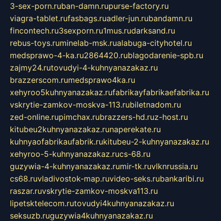
3-sex-porn.ru
ban-damn.ru
purse-factory.ru
viagra-tablet.ru
fasbags.ru
adler-jun.ru
bandamn.ru
fincontech.ru
3sexporn.ru
1mus.ru
darksand.ru
rebus-toys.ru
minelab-msk.ru
alabuga-cityhotel.ru
medsprawo-4-ka.ru
2864420.ru
blagodarenie-spb.ru
zajmy24.ru
tovudyi-4-kuhnyanazakaz.ru
brazzerscom.ru
medsprawo4ka.ru
xehyroo5kuhnyanazakaz.ru
fabrikayfabrikaefabrika.ru
vskrytie-zamkov-moskva-113.ru
biletnadom.ru
zed-online.ru
pimchax.ru
brazzers-hd.ru
z-host.ru
kitubeu2kuhnyanazakaz.ru
naperekate.ru
kuhnyaofabrikaufabrik.ru
kitubeu-2-kuhnyanazakaz.ru
xehyroo-5-kuhnyanazakaz.ru
cs-68.ru
guzywia-4-kuhnyanazakaz.ru
mir-tk.ru
vlknrussia.ru
cs68.ru
vladivostok-map.ru
video-seks.ru
bankaribi.ru
raszar.ru
vskrytie-zamkov-moskva113.ru
lipetsktelecom.ru
tovudyi4kuhnyanazakaz.ru
seksuzb.ru
guzywia4kuhnyanazakaz.ru