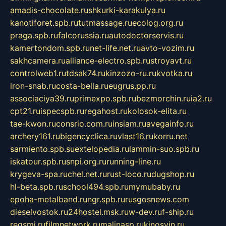
amadis-chocolate.ru
shkurki-karakulya.ru
kanotiforet.spb.ru
tutmassage.ru
ecolog.org.ru
praga.spb.ru
falcorussia.ru
autodoctorservis.ru
kamertondom.spb.ru
net-life.net.ru
avto-vozim.ru
sakhcamera.ru
alliance-electro.spb.ru
stroyavt.ru
controlweb1.ru
tdsak74.ru
kinzozo-ru.ru
kvotka.ru
iron-snab.ru
costa-bella.ru
eugrus.pp.ru
associaciya39.ru
primexpo.spb.ru
bezmorchin.ru
ia2.ru
cpt21.ru
ispecspb.ru
regahost.ru
kolosok-elita.ru
tae-kwon.ru
consrio.com.ru
insiam.ru
avegainfo.ru
archery161.ru
bigencyclica.ru
vlast16.ru
korru.net
sarmiento.spb.su
extelopedia.ru
lammin-suo.spb.ru
iskatour.spb.ru
snpi.org.ru
running-line.ru
krygeva-spa.ru
chel.net.ru
rust-loco.ru
dugshop.ru
hl-beta.spb.ru
school494.spb.ru
mymubaby.ru
epoha-metalband.ru
ngr.spb.ru
rusgosnews.com
dieselvostok.ru
24hostel.msk.ru
w-dev.ru
f-ship.ru
regsmi.ru
filmnetwork.ru
malinasp.ru
kinosvin.ru