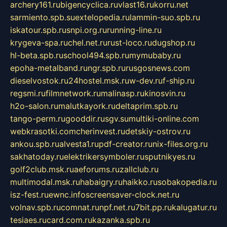
archery161.ru
bigencyclica.ru
vlast16.ru
korru.net
sarmiento.spb.su
extelopedia.ru
lammin-suo.spb.ru
iskatour.spb.ru
snpi.org.ru
running-line.ru
krygeva-spa.ru
chel.net.ru
rust-loco.ru
dugshop.ru
hl-beta.spb.ru
school494.spb.ru
mymubaby.ru
epoha-metalband.ru
ngr.spb.ru
rusgosnews.com
dieselvostok.ru
24hostel.msk.ru
w-dev.ru
f-ship.ru
regsmi.ru
filmnetwork.ru
malinasp.ru
kinosvin.ru
h2o-salon.ru
malutkayork.ru
deltaprim.spb.ru
tango-perm.ru
gooddir.ru
sgv.su
multiki-online.com
webkrasotki.com
cherinvest.ru
detskiy-ostrov.ru
ankou.spb.ru
alvesta1.ru
pdf-creator.ru
nix-files.org.ru
sakhatoday.ru
elektrikersymboler.ru
sputnikyes.ru
golf2club.msk.ru
aeforums.ru
zallclub.ru
multimodal.msk.ru
habaigry.ru
haikko.ru
sobakopedia.ru
isz-fest.ru
ewnc.info
screensaver-clock.net.ru
volnav.spb.ru
comnat.ru
npf.net.ru
7bit.pp.ru
kalugatur.ru
tesiaes.ru
card.com.ru
kazanka.spb.ru