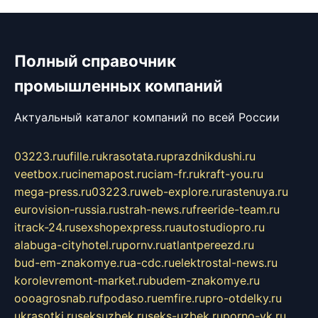
Полный справочник
промышленных компаний
Актуальный каталог компаний по всей России
03223.ru
ufille.ru
krasotata.ru
prazdnikdushi.ru
veetbox.ru
cinemapost.ru
ciam-fr.ru
kraft-you.ru
mega-press.ru
03223.ru
web-explore.ru
rastenuya.ru
eurovision-russia.ru
strah-news.ru
freeride-team.ru
itrack-24.ru
sexshopexpress.ru
autostudiopro.ru
alabuga-cityhotel.ru
pornv.ru
atlantpereezd.ru
bud-em-znakomye.ru
a-cdc.ru
elektrostal-news.ru
korolevremont-market.ru
budem-znakomye.ru
oooagrosnab.ru
fpodaso.ru
emfire.ru
pro-otdelky.ru
ukrasotki.ru
seksuzbek.ru
seks-uzbek.ru
porno-vk.ru