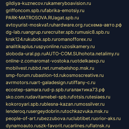
gildiya-kuznecov.ru
kameryboavision.ru
griffoncom.spb.ru
fabrika-emotsiy.ru
PARK-MATROSOVA.RU
agat.spb.ru
avtoyurist-moskva1.ru
hardware.org.ru
схема-авто.рф
dg-lab.ru
angrup.ru
recruiter.spb.ru
music8.spb.ru
krsk124.ru
kubok.spb.ru
romanofforex.ru
analitikaplus.ru
spyonline.ru
zosikamery.ru
sloboda-ural.pp.ru
AUTO-COM.SU
hohota.net
alimy.ru
online-z.com
aromat-vostoka.ru
otdelkaexp.ru
mobilvest.ru
bbd.net.ru
mebelshop.msk.ru
smp-forum.ru
bastion-td.ru
kosmoscreative.ru
avrmotors.ru
art-galadesign.ru
tiffany-c.ru
ecostep-samara.ru
d-p.spb.ru
галактика73.рф
sko.com.ru
davitamebel-spb.ru
fotsis.ru
tesiaes.ru
kokoroyari.spb.ru
blesna-kazan.ru
mossilver.ru
lenderoq.ru
sergeydobrin.ru
tochkazvuka.msk.ru
people-of-art.ru
bezzubova.ru
clubtibet.ru
orior-aks.ru
dynamoauto.ru
szk-favorit.ru
carlines.ru
flatnsk.ru