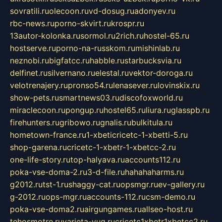
sovratili.ru
olecoon.ru
vd-dosug.ru
adonyev.ru
rbc-news.ru
porno-skvirt.ru
krospr.ru
13autor-kolonka.ru
sormol.ru
2rich.ru
hostel-65.ru
hostserve.ru
porno-na-russkom.ru
mishinlab.ru
neznobi.ru
bigfatcc.ru
habble.ru
starbucksvia.ru
delfinet.ru
silvernano.ru
elestal.ru
vektor-doroga.ru
velotrenajery.ru
pronso54.ru
lenasever.ru
lovinskix.ru
show-pets.ru
smartnews03.ru
discofoxworld.ru
miraclecoon.ru
pongup.ru
hostel65.ru
liura.ru
glasspb.ru
firehunters.ru
gribowo.ru
gnalis.ru
bulkitula.ru
hometown-france.ru
1-xbeticricetc-1-xbetti-5.ru
shop-garena.ru
cricetc-1-xbetr-1-xbetcc-2.ru
one-life-story.ru
top-halyava.ru
accounts112.ru
poka-vse-doma-2.ru
3-d-file.ru
hahahaharms.ru
g2012.ru
tst-1.ru
shaggy-cat.ru
opsmgr.ru
ev-gallery.ru
g-2012.ru
ops-mgr.ru
accounts-112.ru
csm-demo.ru
poka-vse-doma2.ru
airgungames.ru
allseo-host.ru
tehosmotre.ru
varieta-yug.ru
cricetc1xbetr1xbetcc2.ru