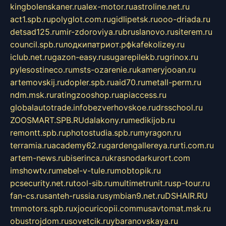
kingbolenskaner.ru
alex-motor.ru
astroline.net.ru
act1.spb.ru
polyglot.com.ru
gidlipetsk.ru
ooo-driada.ru
detsad125.ru
mir-zdoroviya.ru
bruslanovo.ru
siterem.ru
council.spb.ru
лодкипатриот.рф
kafekolizey.ru
iclub.net.ru
gazon-easy.ru
sugarepilekb.ru
grinox.ru
pylesostineco.ru
msts-ozarenie.ru
kameryjooan.ru
artemovskij.ru
dopler.spb.ru
aid70.ru
metall-perm.ru
ndm.msk.ru
ratingzooshop.ru
apiaccess.ru
globalautotrade.info
bezverhovskoe.ru
drsschool.ru
ZOOSMART.SPB.RU
dalakony.ru
medikijob.ru
remontt.spb.ru
photostudia.spb.ru
myragon.ru
terramia.ru
academy62.ru
gardengallereya.ru
rti.com.ru
artem-news.ru
biserinca.ru
krasnodarkurort.com
imshowtv.ru
mebel-v-tule.ru
mobtopik.ru
pcsecurity.net.ru
tool-sib.ru
multimetrunit.ru
sp-tour.ru
fan-cs.ru
santeh-russia.ru
symbian9.net.ru
DSHAIR.RU
tmmotors.spb.ru
xjocuricopii.com
musavtomat.msk.ru
obustrojdom.ru
sovetcik.ru
ybaranovskaya.ru