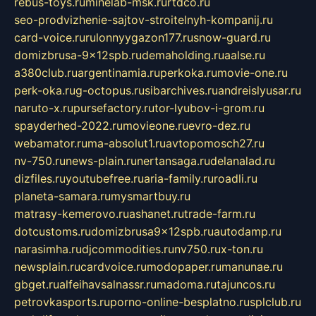
rebus-toys.ru
minelab-msk.ru
rtdco.ru
seo-prodvizhenie-sajtov-stroitelnyh-kompanij.ru
card-voice.ru
rulonnyygazon177.ru
snow-guard.ru
domizbrusa-9x12spb.ru
demaholding.ru
aalse.ru
a380club.ru
argentinamia.ru
perkoka.ru
movie-one.ru
perk-oka.ru
g-octopus.ru
sibarchives.ru
andreislyusar.ru
naruto-x.ru
pursefactory.ru
tor-lyubov-i-grom.ru
spayderhed-2022.ru
movieone.ru
evro-dez.ru
webamator.ru
ma-absolut1.ru
avtopomosch27.ru
nv-750.ru
news-plain.ru
nertansaga.ru
delanalad.ru
dizfiles.ru
youtubefree.ru
aria-family.ru
roadli.ru
planeta-samara.ru
mysmartbuy.ru
matrasy-kemerovo.ru
ashanet.ru
trade-farm.ru
dotcustoms.ru
domizbrusa9x12spb.ru
autodamp.ru
narasimha.ru
djcommodities.ru
nv750.ru
x-ton.ru
newsplain.ru
cardvoice.ru
modopaper.ru
manunae.ru
gbget.ru
alfeihavsalnassr.ru
madoma.ru
tajuncos.ru
petrovkasports.ru
porno-online-besplatno.ru
splclub.ru