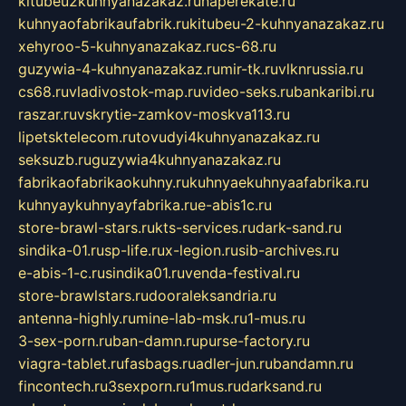
kitubeu2kuhnyanazakaz.ru
naperekate.ru
kuhnyaofabrikaufabrik.ru
kitubeu-2-kuhnyanazakaz.ru
xehyroo-5-kuhnyanazakaz.ru
cs-68.ru
guzywia-4-kuhnyanazakaz.ru
mir-tk.ru
vlknrussia.ru
cs68.ru
vladivostok-map.ru
video-seks.ru
bankaribi.ru
raszar.ru
vskrytie-zamkov-moskva113.ru
lipetsktelecom.ru
tovudyi4kuhnyanazakaz.ru
seksuzb.ru
guzywia4kuhnyanazakaz.ru
fabrikaofabrikaokuhny.ru
kuhnyaekuhnyaafabrika.ru
kuhnyaykuhnyayfabrika.ru
e-abis1c.ru
store-brawl-stars.ru
kts-services.ru
dark-sand.ru
sindika-01.ru
sp-life.ru
x-legion.ru
sib-archives.ru
e-abis-1-c.ru
sindika01.ru
venda-festival.ru
store-brawlstars.ru
dooraleksandria.ru
antenna-highly.ru
mine-lab-msk.ru
1-mus.ru
3-sex-porn.ru
ban-damn.ru
purse-factory.ru
viagra-tablet.ru
fasbags.ru
adler-jun.ru
bandamn.ru
fincontech.ru
3sexporn.ru
1mus.ru
darksand.ru