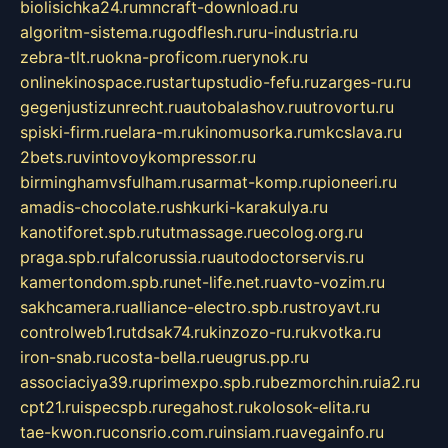
biolisichka24.ru
mncraft-download.ru
algoritm-sistema.ru
godflesh.ru
ru-industria.ru
zebra-tlt.ru
okna-proficom.ru
erynok.ru
onlinekinospace.ru
startupstudio-fefu.ru
zarges-ru.ru
gegenjustizunrecht.ru
autobalashov.ru
utrovortu.ru
spiski-firm.ru
elara-m.ru
kinomusorka.ru
mkcslava.ru
2bets.ru
vintovoykompressor.ru
birminghamvsfulham.ru
sarmat-komp.ru
pioneeri.ru
amadis-chocolate.ru
shkurki-karakulya.ru
kanotiforet.spb.ru
tutmassage.ru
ecolog.org.ru
praga.spb.ru
falcorussia.ru
autodoctorservis.ru
kamertondom.spb.ru
net-life.net.ru
avto-vozim.ru
sakhcamera.ru
alliance-electro.spb.ru
stroyavt.ru
controlweb1.ru
tdsak74.ru
kinzozo-ru.ru
kvotka.ru
iron-snab.ru
costa-bella.ru
eugrus.pp.ru
associaciya39.ru
primexpo.spb.ru
bezmorchin.ru
ia2.ru
cpt21.ru
ispecspb.ru
regahost.ru
kolosok-elita.ru
tae-kwon.ru
consrio.com.ru
insiam.ru
avegainfo.ru