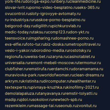
york-life.ru
doroga-expo.ru
ribery.ru
cleanmedicine.ru
slovar-ivrit.ru
porno-video-besplatno.ru
seks-365.ru
ovucontrol.ru
sloty-igrovyye-avtomaty.ru
ru-industriya.ru
russkoe-porno-besplatno.ru
belgorod-day.ru
digilith.ru
pichkurovlab.ru
medic-today.ru
taksu.ru
comp123.ru
don-ykt.ru
teensvoice.ru
imgsharing.ru
domashnee-porno.ru
eva-elfie.ru
foto-tur.ru
biz-doska.ru
metropoltravel.ru
veslo-i-yakor.ru
borodino-media.ru
rostotsky.ru
regionufa.ru
weiss-bet.ru
zaryna.ru
casinotablet.ru
universalia.ru
remont-mebeli-moscow.ru
termomur.ru
clubfisher.ru
remstirufa.ru
erdamchi.ru
doramamama.ru
muraviovka-park.ru
worldofwoman.ru
clean-dreams.ru
arkrym.ru
kristinita.ru
dircomputer.ru
healthenter.ru
textexperts.ru
pivnaya-kruzhka.ru
kinofilmy-2021.ru
demolalapaluza.ru
tanyavanya.ru
remstir-tolyatti.ru
msdip.ru
jdol.ru
sokolovr.ru
newtech-spb.ru
rezemkleim.ru
massage-tai.ru
seonub.ru
zvonitut.ru