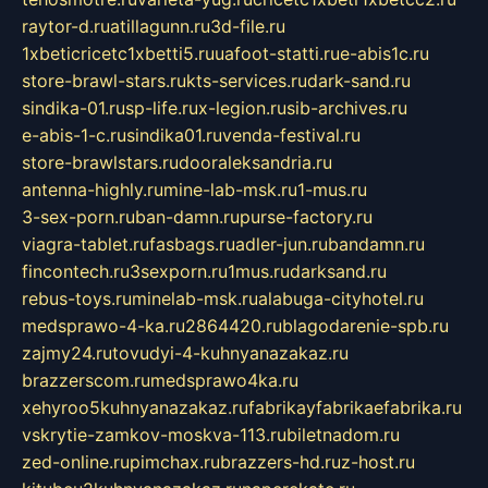
raytor-d.ru
atillagunn.ru
3d-file.ru
1xbeticricetc1xbetti5.ru
uafoot-statti.ru
e-abis1c.ru
store-brawl-stars.ru
kts-services.ru
dark-sand.ru
sindika-01.ru
sp-life.ru
x-legion.ru
sib-archives.ru
e-abis-1-c.ru
sindika01.ru
venda-festival.ru
store-brawlstars.ru
dooraleksandria.ru
antenna-highly.ru
mine-lab-msk.ru
1-mus.ru
3-sex-porn.ru
ban-damn.ru
purse-factory.ru
viagra-tablet.ru
fasbags.ru
adler-jun.ru
bandamn.ru
fincontech.ru
3sexporn.ru
1mus.ru
darksand.ru
rebus-toys.ru
minelab-msk.ru
alabuga-cityhotel.ru
medsprawo-4-ka.ru
2864420.ru
blagodarenie-spb.ru
zajmy24.ru
tovudyi-4-kuhnyanazakaz.ru
brazzerscom.ru
medsprawo4ka.ru
xehyroo5kuhnyanazakaz.ru
fabrikayfabrikaefabrika.ru
vskrytie-zamkov-moskva-113.ru
biletnadom.ru
zed-online.ru
pimchax.ru
brazzers-hd.ru
z-host.ru