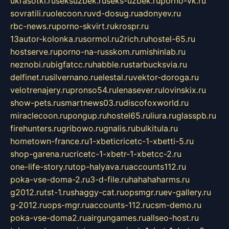
ukrasotki.ru
seksuzbek.ru
seks-uzbek.ru
porno-vk.ru
sovratili.ru
olecoon.ru
vd-dosug.ru
adonyev.ru
rbc-news.ru
porno-skvirt.ru
krospr.ru
13autor-kolonka.ru
sormol.ru
2rich.ru
hostel-65.ru
hostserve.ru
porno-na-russkom.ru
mishinlab.ru
neznobi.ru
bigfatcc.ru
habble.ru
starbucksvia.ru
delfinet.ru
silvernano.ru
elestal.ru
vektor-doroga.ru
velotrenajery.ru
pronso54.ru
lenasever.ru
lovinskix.ru
show-pets.ru
smartnews03.ru
discofoxworld.ru
miraclecoon.ru
pongup.ru
hostel65.ru
liura.ru
glasspb.ru
firehunters.ru
gribowo.ru
gnalis.ru
bulkitula.ru
hometown-france.ru
1-xbeticricetc-1-xbetti-5.ru
shop-garena.ru
cricetc-1-xbetr-1-xbetcc-2.ru
one-life-story.ru
top-halyava.ru
accounts112.ru
poka-vse-doma-2.ru
3-d-file.ru
hahahaharms.ru
g2012.ru
tst-1.ru
shaggy-cat.ru
opsmgr.ru
ev-gallery.ru
g-2012.ru
ops-mgr.ru
accounts-112.ru
csm-demo.ru
poka-vse-doma2.ru
airgungames.ru
allseo-host.ru