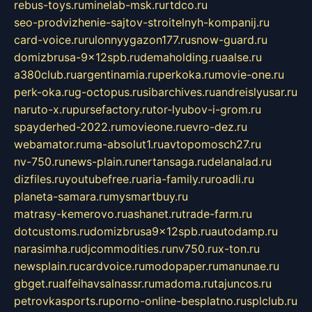
rebus-toys.ru
minelab-msk.ru
rtdco.ru
seo-prodvizhenie-sajtov-stroitelnyh-kompanij.ru
card-voice.ru
rulonnyygazon177.ru
snow-guard.ru
domizbrusa-9x12spb.ru
demaholding.ru
aalse.ru
a380club.ru
argentinamia.ru
perkoka.ru
movie-one.ru
perk-oka.ru
g-octopus.ru
sibarchives.ru
andreislyusar.ru
naruto-x.ru
pursefactory.ru
tor-lyubov-i-grom.ru
spayderhed-2022.ru
movieone.ru
evro-dez.ru
webamator.ru
ma-absolut1.ru
avtopomosch27.ru
nv-750.ru
news-plain.ru
nertansaga.ru
delanalad.ru
dizfiles.ru
youtubefree.ru
aria-family.ru
roadli.ru
planeta-samara.ru
mysmartbuy.ru
matrasy-kemerovo.ru
ashanet.ru
trade-farm.ru
dotcustoms.ru
domizbrusa9x12spb.ru
autodamp.ru
narasimha.ru
djcommodities.ru
nv750.ru
x-ton.ru
newsplain.ru
cardvoice.ru
modopaper.ru
manunae.ru
gbget.ru
alfeihavsalnassr.ru
madoma.ru
tajuncos.ru
petrovkasports.ru
porno-online-besplatno.ru
splclub.ru