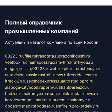
Полный справочник
промышленных компаний
Актуальный каталог компаний по всей России
03223.ru
ufille.ru
krasotata.ru
prazdnikdushi.ru
veetbox.ru
cinemapost.ru
ciam-fr.ru
kraft-you.ru
mega-press.ru
03223.ru
web-explore.ru
rastenuya.ru
eurovision-russia.ru
strah-news.ru
freeride-team.ru
itrack-24.ru
sexshopexpress.ru
autostudiopro.ru
alabuga-cityhotel.ru
pornv.ru
atlantpereezd.ru
bud-em-znakomye.ru
a-cdc.ru
elektrostal-news.ru
korolevremont-market.ru
budem-znakomye.ru
oooagrosnab.ru
fpodaso.ru
emfire.ru
pro-otdelky.ru