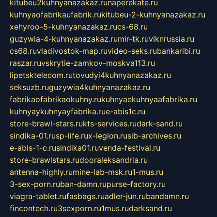
kitubeu2kuhnyanazakaz.ru
naperekate.ru
kuhnyaofabrikaufabrik.ru
kitubeu-2-kuhnyanazakaz.ru
xehyroo-5-kuhnyanazakaz.ru
cs-68.ru
guzywia-4-kuhnyanazakaz.ru
mir-tk.ru
vlknrussia.ru
cs68.ru
vladivostok-map.ru
video-seks.ru
bankaribi.ru
raszar.ru
vskrytie-zamkov-moskva113.ru
lipetsktelecom.ru
tovudyi4kuhnyanazakaz.ru
seksuzb.ru
guzywia4kuhnyanazakaz.ru
fabrikaofabrikaokuhny.ru
kuhnyaekuhnyaafabrika.ru
kuhnyaykuhnyayfabrika.ru
e-abis1c.ru
store-brawl-stars.ru
kts-services.ru
dark-sand.ru
sindika-01.ru
sp-life.ru
x-legion.ru
sib-archives.ru
e-abis-1-c.ru
sindika01.ru
venda-festival.ru
store-brawlstars.ru
dooraleksandria.ru
antenna-highly.ru
mine-lab-msk.ru
1-mus.ru
3-sex-porn.ru
ban-damn.ru
purse-factory.ru
viagra-tablet.ru
fasbags.ru
adler-jun.ru
bandamn.ru
fincontech.ru
3sexporn.ru
1mus.ru
darksand.ru