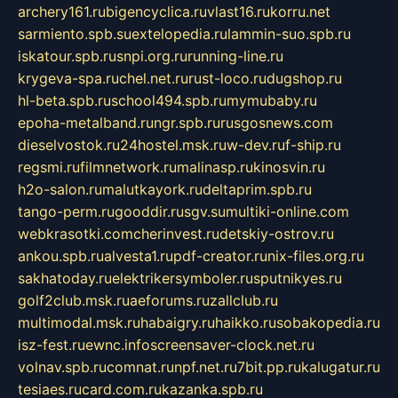
archery161.ru
bigencyclica.ru
vlast16.ru
korru.net
sarmiento.spb.su
extelopedia.ru
lammin-suo.spb.ru
iskatour.spb.ru
snpi.org.ru
running-line.ru
krygeva-spa.ru
chel.net.ru
rust-loco.ru
dugshop.ru
hl-beta.spb.ru
school494.spb.ru
mymubaby.ru
epoha-metalband.ru
ngr.spb.ru
rusgosnews.com
dieselvostok.ru
24hostel.msk.ru
w-dev.ru
f-ship.ru
regsmi.ru
filmnetwork.ru
malinasp.ru
kinosvin.ru
h2o-salon.ru
malutkayork.ru
deltaprim.spb.ru
tango-perm.ru
gooddir.ru
sgv.su
multiki-online.com
webkrasotki.com
cherinvest.ru
detskiy-ostrov.ru
ankou.spb.ru
alvesta1.ru
pdf-creator.ru
nix-files.org.ru
sakhatoday.ru
elektrikersymboler.ru
sputnikyes.ru
golf2club.msk.ru
aeforums.ru
zallclub.ru
multimodal.msk.ru
habaigry.ru
haikko.ru
sobakopedia.ru
isz-fest.ru
ewnc.info
screensaver-clock.net.ru
volnav.spb.ru
comnat.ru
npf.net.ru
7bit.pp.ru
kalugatur.ru
tesiaes.ru
card.com.ru
kazanka.spb.ru