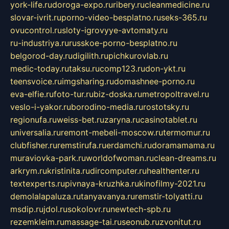
york-life.ru
doroga-expo.ru
ribery.ru
cleanmedicine.ru
slovar-ivrit.ru
porno-video-besplatno.ru
seks-365.ru
ovucontrol.ru
sloty-igrovyye-avtomaty.ru
ru-industriya.ru
russkoe-porno-besplatno.ru
belgorod-day.ru
digilith.ru
pichkurovlab.ru
medic-today.ru
taksu.ru
comp123.ru
don-ykt.ru
teensvoice.ru
imgsharing.ru
domashnee-porno.ru
eva-elfie.ru
foto-tur.ru
biz-doska.ru
metropoltravel.ru
veslo-i-yakor.ru
borodino-media.ru
rostotsky.ru
regionufa.ru
weiss-bet.ru
zaryna.ru
casinotablet.ru
universalia.ru
remont-mebeli-moscow.ru
termomur.ru
clubfisher.ru
remstirufa.ru
erdamchi.ru
doramamama.ru
muraviovka-park.ru
worldofwoman.ru
clean-dreams.ru
arkrym.ru
kristinita.ru
dircomputer.ru
healthenter.ru
textexperts.ru
pivnaya-kruzhka.ru
kinofilmy-2021.ru
demolalapaluza.ru
tanyavanya.ru
remstir-tolyatti.ru
msdip.ru
jdol.ru
sokolovr.ru
newtech-spb.ru
rezemkleim.ru
massage-tai.ru
seonub.ru
zvonitut.ru