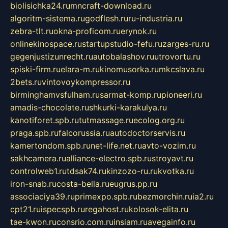
biolisichka24.ru
mncraft-download.ru
algoritm-sistema.ru
godflesh.ru
ru-industria.ru
zebra-tlt.ru
okna-proficom.ru
erynok.ru
onlinekinospace.ru
startupstudio-fefu.ru
zarges-ru.ru
gegenjustizunrecht.ru
autobalashov.ru
utrovortu.ru
spiski-firm.ru
elara-m.ru
kinomusorka.ru
mkcslava.ru
2bets.ru
vintovoykompressor.ru
birminghamvsfulham.ru
sarmat-komp.ru
pioneeri.ru
amadis-chocolate.ru
shkurki-karakulya.ru
kanotiforet.spb.ru
tutmassage.ru
ecolog.org.ru
praga.spb.ru
falcorussia.ru
autodoctorservis.ru
kamertondom.spb.ru
net-life.net.ru
avto-vozim.ru
sakhcamera.ru
alliance-electro.spb.ru
stroyavt.ru
controlweb1.ru
tdsak74.ru
kinzozo-ru.ru
kvotka.ru
iron-snab.ru
costa-bella.ru
eugrus.pp.ru
associaciya39.ru
primexpo.spb.ru
bezmorchin.ru
ia2.ru
cpt21.ru
ispecspb.ru
regahost.ru
kolosok-elita.ru
tae-kwon.ru
consrio.com.ru
insiam.ru
avegainfo.ru