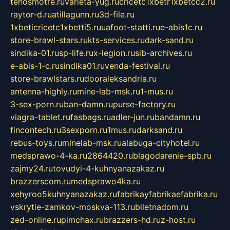
tehosmotre.ru
varieta-yug.ru
cricetc1xbetr1xbetcc2.ru
raytor-d.ru
atillagunn.ru
3d-file.ru
1xbeticricetc1xbetti5.ru
uafoot-statti.ru
e-abis1c.ru
store-brawl-stars.ru
kts-services.ru
dark-sand.ru
sindika-01.ru
sp-life.ru
x-legion.ru
sib-archives.ru
e-abis-1-c.ru
sindika01.ru
venda-festival.ru
store-brawlstars.ru
dooraleksandria.ru
antenna-highly.ru
mine-lab-msk.ru
1-mus.ru
3-sex-porn.ru
ban-damn.ru
purse-factory.ru
viagra-tablet.ru
fasbags.ru
adler-jun.ru
bandamn.ru
fincontech.ru
3sexporn.ru
1mus.ru
darksand.ru
rebus-toys.ru
minelab-msk.ru
alabuga-cityhotel.ru
medsprawo-4-ka.ru
2864420.ru
blagodarenie-spb.ru
zajmy24.ru
tovudyi-4-kuhnyanazakaz.ru
brazzerscom.ru
medsprawo4ka.ru
xehyroo5kuhnyanazakaz.ru
fabrikayfabrikaefabrika.ru
vskrytie-zamkov-moskva-113.ru
biletnadom.ru
zed-online.ru
pimchax.ru
brazzers-hd.ru
z-host.ru