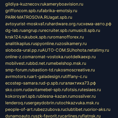
gildiya-kuznecov.ru
kameryboavision.ru
griffoncom.spb.ru
fabrika-emotsiy.ru
PARK-MATROSOVA.RU
agat.spb.ru
avtoyurist-moskva1.ru
hardware.org.ru
схема-авто.рф
dg-lab.ru
angrup.ru
recruiter.spb.ru
music8.spb.ru
krsk124.ru
kubok.spb.ru
romanofforex.ru
analitikaplus.ru
spyonline.ru
zosikamery.ru
sloboda-ural.pp.ru
AUTO-COM.SU
hohota.net
alimy.ru
online-z.com
aromat-vostoka.ru
otdelkaexp.ru
mobilvest.ru
bbd.net.ru
mebelshop.msk.ru
smp-forum.ru
bastion-td.ru
kosmoscreative.ru
avrmotors.ru
art-galadesign.ru
tiffany-c.ru
ecostep-samara.ru
d-p.spb.ru
галактика73.рф
sko.com.ru
davitamebel-spb.ru
fotsis.ru
tesiaes.ru
kokoroyari.spb.ru
blesna-kazan.ru
mossilver.ru
lenderoq.ru
sergeydobrin.ru
tochkazvuka.msk.ru
people-of-art.ru
bezzubova.ru
clubtibet.ru
orior-aks.ru
dynamoauto.ru
szk-favorit.ru
carlines.ru
flatnsk.ru