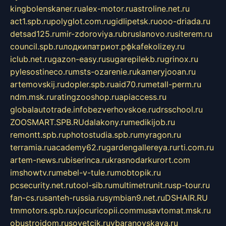
kingbolenskaner.ru
alex-motor.ru
astroline.net.ru
act1.spb.ru
polyglot.com.ru
gidlipetsk.ru
ooo-driada.ru
detsad125.ru
mir-zdoroviya.ru
bruslanovo.ru
siterem.ru
council.spb.ru
лодкипатриот.рф
kafekolizey.ru
iclub.net.ru
gazon-easy.ru
sugarepilekb.ru
grinox.ru
pylesostineco.ru
msts-ozarenie.ru
kameryjooan.ru
artemovskij.ru
dopler.spb.ru
aid70.ru
metall-perm.ru
ndm.msk.ru
ratingzooshop.ru
apiaccess.ru
globalautotrade.info
bezverhovskoe.ru
drsschool.ru
ZOOSMART.SPB.RU
dalakony.ru
medikijob.ru
remontt.spb.ru
photostudia.spb.ru
myragon.ru
terramia.ru
academy62.ru
gardengallereya.ru
rti.com.ru
artem-news.ru
biserinca.ru
krasnodarkurort.com
imshowtv.ru
mebel-v-tule.ru
mobtopik.ru
pcsecurity.net.ru
tool-sib.ru
multimetrunit.ru
sp-tour.ru
fan-cs.ru
santeh-russia.ru
symbian9.net.ru
DSHAIR.RU
tmmotors.spb.ru
xjocuricopii.com
musavtomat.msk.ru
obustrojdom.ru
sovetcik.ru
ybaranovskaya.ru