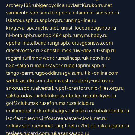
archery161.ru
bigencyclica.ru
vlast16.ru
korru.net
sarmiento.spb.su
extelopedia.ru
lammin-suo.spb.ru
iskatour.spb.ru
snpi.org.ru
running-line.ru
krygeva-spa.ru
chel.net.ru
rust-loco.ru
dugshop.ru
hl-beta.spb.ru
school494.spb.ru
mymubaby.ru
epoha-metalband.ru
ngr.spb.ru
rusgosnews.com
dieselvostok.ru
24hostel.msk.ru
w-dev.ru
f-ship.ru
regsmi.ru
filmnetwork.ru
malinasp.ru
kinosvin.ru
h2o-salon.ru
malutkayork.ru
deltaprim.spb.ru
tango-perm.ru
gooddir.ru
sgv.su
multiki-online.com
webkrasotki.com
cherinvest.ru
detskiy-ostrov.ru
ankou.spb.ru
alvesta1.ru
pdf-creator.ru
nix-files.org.ru
sakhatoday.ru
elektrikersymboler.ru
sputnikyes.ru
golf2club.msk.ru
aeforums.ru
zallclub.ru
multimodal.msk.ru
habaigry.ru
haikko.ru
sobakopedia.ru
isz-fest.ru
ewnc.info
screensaver-clock.net.ru
volnav.spb.ru
comnat.ru
npf.net.ru
7bit.pp.ru
kalugatur.ru
tesiaes.ru
card.com.ru
kazanka.spb.ru