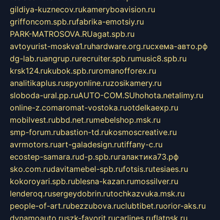
gildiya-kuznecov.ru
kameryboavision.ru
griffoncom.spb.ru
fabrika-emotsiy.ru
PARK-MATROSOVA.RU
agat.spb.ru
avtoyurist-moskva1.ru
hardware.org.ru
схема-авто.рф
dg-lab.ru
angrup.ru
recruiter.spb.ru
music8.spb.ru
krsk124.ru
kubok.spb.ru
romanofforex.ru
analitikaplus.ru
spyonline.ru
zosikamery.ru
sloboda-ural.pp.ru
AUTO-COM.SU
hohota.net
alimy.ru
online-z.com
aromat-vostoka.ru
otdelkaexp.ru
mobilvest.ru
bbd.net.ru
mebelshop.msk.ru
smp-forum.ru
bastion-td.ru
kosmoscreative.ru
avrmotors.ru
art-galadesign.ru
tiffany-c.ru
ecostep-samara.ru
d-p.spb.ru
галактика73.рф
sko.com.ru
davitamebel-spb.ru
fotsis.ru
tesiaes.ru
kokoroyari.spb.ru
blesna-kazan.ru
mossilver.ru
lenderoq.ru
sergeydobrin.ru
tochkazvuka.msk.ru
people-of-art.ru
bezzubova.ru
clubtibet.ru
orior-aks.ru
dynamoauto.ru
szk-favorit.ru
carlines.ru
flatnsk.ru