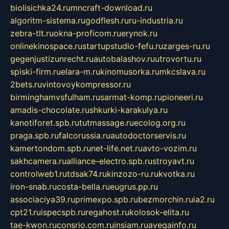
biolisichka24.ru
mncraft-download.ru
algoritm-sistema.ru
godflesh.ru
ru-industria.ru
zebra-tlt.ru
okna-proficom.ru
erynok.ru
onlinekinospace.ru
startupstudio-fefu.ru
zarges-ru.ru
gegenjustizunrecht.ru
autobalashov.ru
utrovortu.ru
spiski-firm.ru
elara-m.ru
kinomusorka.ru
mkcslava.ru
2bets.ru
vintovoykompressor.ru
birminghamvsfulham.ru
sarmat-komp.ru
pioneeri.ru
amadis-chocolate.ru
shkurki-karakulya.ru
kanotiforet.spb.ru
tutmassage.ru
ecolog.org.ru
praga.spb.ru
falcorussia.ru
autodoctorservis.ru
kamertondom.spb.ru
net-life.net.ru
avto-vozim.ru
sakhcamera.ru
alliance-electro.spb.ru
stroyavt.ru
controlweb1.ru
tdsak74.ru
kinzozo-ru.ru
kvotka.ru
iron-snab.ru
costa-bella.ru
eugrus.pp.ru
associaciya39.ru
primexpo.spb.ru
bezmorchin.ru
ia2.ru
cpt21.ru
ispecspb.ru
regahost.ru
kolosok-elita.ru
tae-kwon.ru
consrio.com.ru
insiam.ru
avegainfo.ru