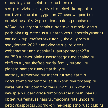
rebus-toys.ru
minelab-msk.ru
rtdco.ru
seo-prodvizhenie-sajtov-stroitelnyh-kompanij.ru
card-voice.ru
rulonnyygazon177.ru
snow-guard.ru
domizbrusa-9x12spb.ru
demaholding.ru
aalse.ru
a380club.ru
argentinamia.ru
perkoka.ru
movie-one.ru
perk-oka.ru
g-octopus.ru
sibarchives.ru
andreislyusar.ru
naruto-x.ru
pursefactory.ru
tor-lyubov-i-grom.ru
spayderhed-2022.ru
movieone.ru
evro-dez.ru
webamator.ru
ma-absolut1.ru
avtopomosch27.ru
nv-750.ru
news-plain.ru
nertansaga.ru
delanalad.ru
dizfiles.ru
youtubefree.ru
aria-family.ru
roadli.ru
planeta-samara.ru
mysmartbuy.ru
matrasy-kemerovo.ru
ashanet.ru
trade-farm.ru
dotcustoms.ru
domizbrusa9x12spb.ru
autodamp.ru
narasimha.ru
djcommodities.ru
nv750.ru
x-ton.ru
newsplain.ru
cardvoice.ru
modopaper.ru
manunae.ru
gbget.ru
alfeihavsalnassr.ru
madoma.ru
tajuncos.ru
petrovkasports.ru
porno-online-besplatno.ru
splclub.ru