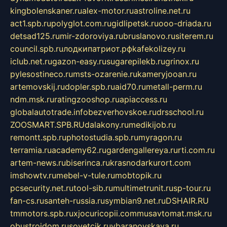
kingbolenskaner.ru
alex-motor.ru
astroline.net.ru
act1.spb.ru
polyglot.com.ru
gidlipetsk.ru
ooo-driada.ru
detsad125.ru
mir-zdoroviya.ru
bruslanovo.ru
siterem.ru
council.spb.ru
лодкипатриот.рф
kafekolizey.ru
iclub.net.ru
gazon-easy.ru
sugarepilekb.ru
grinox.ru
pylesostineco.ru
msts-ozarenie.ru
kameryjooan.ru
artemovskij.ru
dopler.spb.ru
aid70.ru
metall-perm.ru
ndm.msk.ru
ratingzooshop.ru
apiaccess.ru
globalautotrade.info
bezverhovskoe.ru
drsschool.ru
ZOOSMART.SPB.RU
dalakony.ru
medikijob.ru
remontt.spb.ru
photostudia.spb.ru
myragon.ru
terramia.ru
academy62.ru
gardengallereya.ru
rti.com.ru
artem-news.ru
biserinca.ru
krasnodarkurort.com
imshowtv.ru
mebel-v-tule.ru
mobtopik.ru
pcsecurity.net.ru
tool-sib.ru
multimetrunit.ru
sp-tour.ru
fan-cs.ru
santeh-russia.ru
symbian9.net.ru
DSHAIR.RU
tmmotors.spb.ru
xjocuricopii.com
musavtomat.msk.ru
obustrojdom.ru
sovetcik.ru
ybaranovskaya.ru