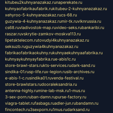
kitubeu2kuhnyanazakaz.ru
naperekate.ru
kuhnyaofabrikaufabrik.ru
kitubeu-2-kuhnyanazakaz.ru
xehyroo-5-kuhnyanazakaz.ru
cs-68.ru
guzywia-4-kuhnyanazakaz.ru
mir-tk.ru
vlknrussia.ru
cs68.ru
vladivostok-map.ru
video-seks.ru
bankaribi.ru
raszar.ru
vskrytie-zamkov-moskva113.ru
lipetsktelecom.ru
tovudyi4kuhnyanazakaz.ru
seksuzb.ru
guzywia4kuhnyanazakaz.ru
fabrikaofabrikaokuhny.ru
kuhnyaekuhnyaafabrika.ru
kuhnyaykuhnyayfabrika.ru
e-abis1c.ru
store-brawl-stars.ru
kts-services.ru
dark-sand.ru
sindika-01.ru
sp-life.ru
x-legion.ru
sib-archives.ru
e-abis-1-c.ru
sindika01.ru
venda-festival.ru
store-brawlstars.ru
dooraleksandria.ru
antenna-highly.ru
mine-lab-msk.ru
1-mus.ru
3-sex-porn.ru
ban-damn.ru
purse-factory.ru
viagra-tablet.ru
fasbags.ru
adler-jun.ru
bandamn.ru
fincontech.ru
3sexporn.ru
1mus.ru
darksand.ru