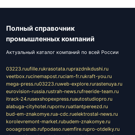
Полный справочник
промышленных компаний
Актуальный каталог компаний по всей России
03223.ru
ufille.ru
krasotata.ru
prazdnikdushi.ru
veetbox.ru
cinemapost.ru
ciam-fr.ru
kraft-you.ru
mega-press.ru
03223.ru
web-explore.ru
rastenuya.ru
eurovision-russia.ru
strah-news.ru
freeride-team.ru
itrack-24.ru
sexshopexpress.ru
autostudiopro.ru
alabuga-cityhotel.ru
pornv.ru
atlantpereezd.ru
bud-em-znakomye.ru
a-cdc.ru
elektrostal-news.ru
korolevremont-market.ru
budem-znakomye.ru
oooagrosnab.ru
fpodaso.ru
emfire.ru
pro-otdelky.ru