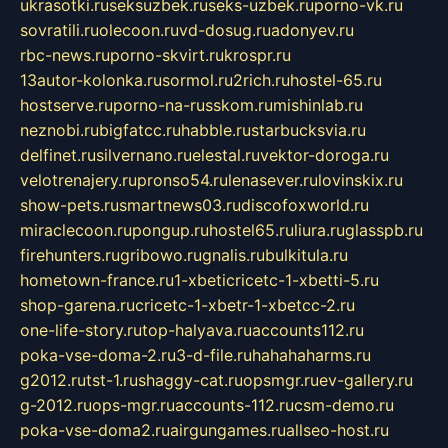
ukrasotki.ru
seksuzbek.ru
seks-uzbek.ru
porno-vk.ru
sovratili.ru
olecoon.ru
vd-dosug.ru
adonyev.ru
rbc-news.ru
porno-skvirt.ru
krospr.ru
13autor-kolonka.ru
sormol.ru
2rich.ru
hostel-65.ru
hostserve.ru
porno-na-russkom.ru
mishinlab.ru
neznobi.ru
bigfatcc.ru
habble.ru
starbucksvia.ru
delfinet.ru
silvernano.ru
elestal.ru
vektor-doroga.ru
velotrenajery.ru
pronso54.ru
lenasever.ru
lovinskix.ru
show-pets.ru
smartnews03.ru
discofoxworld.ru
miraclecoon.ru
pongup.ru
hostel65.ru
liura.ru
glasspb.ru
firehunters.ru
gribowo.ru
gnalis.ru
bulkitula.ru
hometown-france.ru
1-xbeticricetc-1-xbetti-5.ru
shop-garena.ru
cricetc-1-xbetr-1-xbetcc-2.ru
one-life-story.ru
top-halyava.ru
accounts112.ru
poka-vse-doma-2.ru
3-d-file.ru
hahahaharms.ru
g2012.ru
tst-1.ru
shaggy-cat.ru
opsmgr.ru
ev-gallery.ru
g-2012.ru
ops-mgr.ru
accounts-112.ru
csm-demo.ru
poka-vse-doma2.ru
airgungames.ru
allseo-host.ru