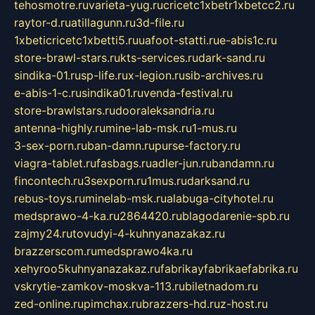
tehosmotre.ru
varieta-yug.ru
cricetc1xbetr1xbetcc2.ru
raytor-d.ru
atillagunn.ru
3d-file.ru
1xbeticricetc1xbetti5.ru
uafoot-statti.ru
e-abis1c.ru
store-brawl-stars.ru
kts-services.ru
dark-sand.ru
sindika-01.ru
sp-life.ru
x-legion.ru
sib-archives.ru
e-abis-1-c.ru
sindika01.ru
venda-festival.ru
store-brawlstars.ru
dooraleksandria.ru
antenna-highly.ru
mine-lab-msk.ru
1-mus.ru
3-sex-porn.ru
ban-damn.ru
purse-factory.ru
viagra-tablet.ru
fasbags.ru
adler-jun.ru
bandamn.ru
fincontech.ru
3sexporn.ru
1mus.ru
darksand.ru
rebus-toys.ru
minelab-msk.ru
alabuga-cityhotel.ru
medsprawo-4-ka.ru
2864420.ru
blagodarenie-spb.ru
zajmy24.ru
tovudyi-4-kuhnyanazakaz.ru
brazzerscom.ru
medsprawo4ka.ru
xehyroo5kuhnyanazakaz.ru
fabrikayfabrikaefabrika.ru
vskrytie-zamkov-moskva-113.ru
biletnadom.ru
zed-online.ru
pimchax.ru
brazzers-hd.ru
z-host.ru