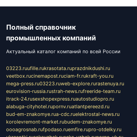
Полный справочник
промышленных компаний
Актуальный каталог компаний по всей России
03223.ru
ufille.ru
krasotata.ru
prazdnikdushi.ru
veetbox.ru
cinemapost.ru
ciam-fr.ru
kraft-you.ru
mega-press.ru
03223.ru
web-explore.ru
rastenuya.ru
eurovision-russia.ru
strah-news.ru
freeride-team.ru
itrack-24.ru
sexshopexpress.ru
autostudiopro.ru
alabuga-cityhotel.ru
pornv.ru
atlantpereezd.ru
bud-em-znakomye.ru
a-cdc.ru
elektrostal-news.ru
korolevremont-market.ru
budem-znakomye.ru
oooagrosnab.ru
fpodaso.ru
emfire.ru
pro-otdelky.ru