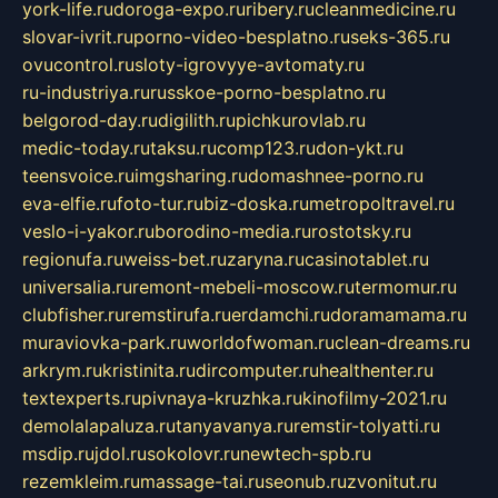
york-life.ru
doroga-expo.ru
ribery.ru
cleanmedicine.ru
slovar-ivrit.ru
porno-video-besplatno.ru
seks-365.ru
ovucontrol.ru
sloty-igrovyye-avtomaty.ru
ru-industriya.ru
russkoe-porno-besplatno.ru
belgorod-day.ru
digilith.ru
pichkurovlab.ru
medic-today.ru
taksu.ru
comp123.ru
don-ykt.ru
teensvoice.ru
imgsharing.ru
domashnee-porno.ru
eva-elfie.ru
foto-tur.ru
biz-doska.ru
metropoltravel.ru
veslo-i-yakor.ru
borodino-media.ru
rostotsky.ru
regionufa.ru
weiss-bet.ru
zaryna.ru
casinotablet.ru
universalia.ru
remont-mebeli-moscow.ru
termomur.ru
clubfisher.ru
remstirufa.ru
erdamchi.ru
doramamama.ru
muraviovka-park.ru
worldofwoman.ru
clean-dreams.ru
arkrym.ru
kristinita.ru
dircomputer.ru
healthenter.ru
textexperts.ru
pivnaya-kruzhka.ru
kinofilmy-2021.ru
demolalapaluza.ru
tanyavanya.ru
remstir-tolyatti.ru
msdip.ru
jdol.ru
sokolovr.ru
newtech-spb.ru
rezemkleim.ru
massage-tai.ru
seonub.ru
zvonitut.ru