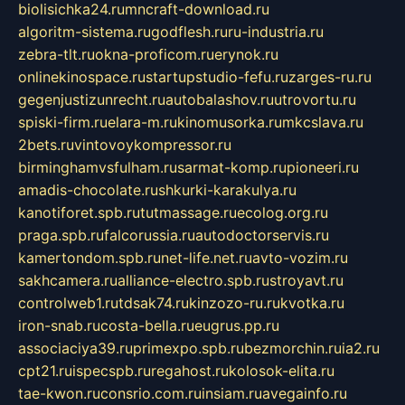
biolisichka24.ru
mncraft-download.ru
algoritm-sistema.ru
godflesh.ru
ru-industria.ru
zebra-tlt.ru
okna-proficom.ru
erynok.ru
onlinekinospace.ru
startupstudio-fefu.ru
zarges-ru.ru
gegenjustizunrecht.ru
autobalashov.ru
utrovortu.ru
spiski-firm.ru
elara-m.ru
kinomusorka.ru
mkcslava.ru
2bets.ru
vintovoykompressor.ru
birminghamvsfulham.ru
sarmat-komp.ru
pioneeri.ru
amadis-chocolate.ru
shkurki-karakulya.ru
kanotiforet.spb.ru
tutmassage.ru
ecolog.org.ru
praga.spb.ru
falcorussia.ru
autodoctorservis.ru
kamertondom.spb.ru
net-life.net.ru
avto-vozim.ru
sakhcamera.ru
alliance-electro.spb.ru
stroyavt.ru
controlweb1.ru
tdsak74.ru
kinzozo-ru.ru
kvotka.ru
iron-snab.ru
costa-bella.ru
eugrus.pp.ru
associaciya39.ru
primexpo.spb.ru
bezmorchin.ru
ia2.ru
cpt21.ru
ispecspb.ru
regahost.ru
kolosok-elita.ru
tae-kwon.ru
consrio.com.ru
insiam.ru
avegainfo.ru