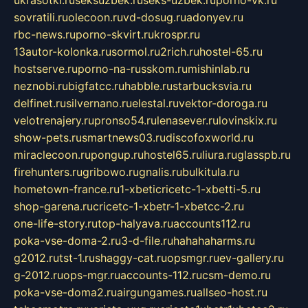
ukrasotki.ru
seksuzbek.ru
seks-uzbek.ru
porno-vk.ru
sovratili.ru
olecoon.ru
vd-dosug.ru
adonyev.ru
rbc-news.ru
porno-skvirt.ru
krospr.ru
13autor-kolonka.ru
sormol.ru
2rich.ru
hostel-65.ru
hostserve.ru
porno-na-russkom.ru
mishinlab.ru
neznobi.ru
bigfatcc.ru
habble.ru
starbucksvia.ru
delfinet.ru
silvernano.ru
elestal.ru
vektor-doroga.ru
velotrenajery.ru
pronso54.ru
lenasever.ru
lovinskix.ru
show-pets.ru
smartnews03.ru
discofoxworld.ru
miraclecoon.ru
pongup.ru
hostel65.ru
liura.ru
glasspb.ru
firehunters.ru
gribowo.ru
gnalis.ru
bulkitula.ru
hometown-france.ru
1-xbeticricetc-1-xbetti-5.ru
shop-garena.ru
cricetc-1-xbetr-1-xbetcc-2.ru
one-life-story.ru
top-halyava.ru
accounts112.ru
poka-vse-doma-2.ru
3-d-file.ru
hahahaharms.ru
g2012.ru
tst-1.ru
shaggy-cat.ru
opsmgr.ru
ev-gallery.ru
g-2012.ru
ops-mgr.ru
accounts-112.ru
csm-demo.ru
poka-vse-doma2.ru
airgungames.ru
allseo-host.ru