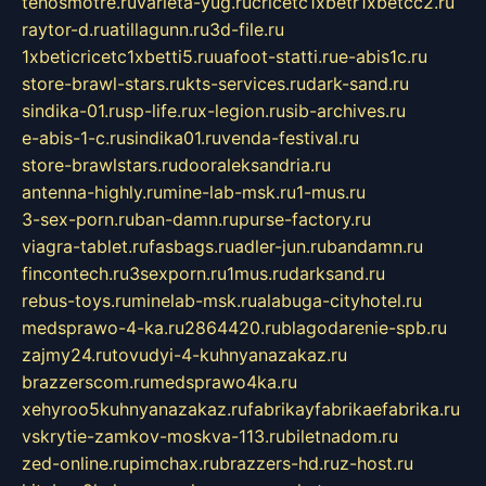
tehosmotre.ru
varieta-yug.ru
cricetc1xbetr1xbetcc2.ru
raytor-d.ru
atillagunn.ru
3d-file.ru
1xbeticricetc1xbetti5.ru
uafoot-statti.ru
e-abis1c.ru
store-brawl-stars.ru
kts-services.ru
dark-sand.ru
sindika-01.ru
sp-life.ru
x-legion.ru
sib-archives.ru
e-abis-1-c.ru
sindika01.ru
venda-festival.ru
store-brawlstars.ru
dooraleksandria.ru
antenna-highly.ru
mine-lab-msk.ru
1-mus.ru
3-sex-porn.ru
ban-damn.ru
purse-factory.ru
viagra-tablet.ru
fasbags.ru
adler-jun.ru
bandamn.ru
fincontech.ru
3sexporn.ru
1mus.ru
darksand.ru
rebus-toys.ru
minelab-msk.ru
alabuga-cityhotel.ru
medsprawo-4-ka.ru
2864420.ru
blagodarenie-spb.ru
zajmy24.ru
tovudyi-4-kuhnyanazakaz.ru
brazzerscom.ru
medsprawo4ka.ru
xehyroo5kuhnyanazakaz.ru
fabrikayfabrikaefabrika.ru
vskrytie-zamkov-moskva-113.ru
biletnadom.ru
zed-online.ru
pimchax.ru
brazzers-hd.ru
z-host.ru