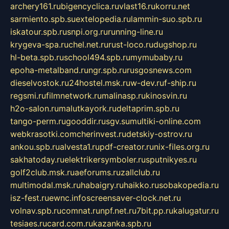
archery161.ru
bigencyclica.ru
vlast16.ru
korru.net
sarmiento.spb.su
extelopedia.ru
lammin-suo.spb.ru
iskatour.spb.ru
snpi.org.ru
running-line.ru
krygeva-spa.ru
chel.net.ru
rust-loco.ru
dugshop.ru
hl-beta.spb.ru
school494.spb.ru
mymubaby.ru
epoha-metalband.ru
ngr.spb.ru
rusgosnews.com
dieselvostok.ru
24hostel.msk.ru
w-dev.ru
f-ship.ru
regsmi.ru
filmnetwork.ru
malinasp.ru
kinosvin.ru
h2o-salon.ru
malutkayork.ru
deltaprim.spb.ru
tango-perm.ru
gooddir.ru
sgv.su
multiki-online.com
webkrasotki.com
cherinvest.ru
detskiy-ostrov.ru
ankou.spb.ru
alvesta1.ru
pdf-creator.ru
nix-files.org.ru
sakhatoday.ru
elektrikersymboler.ru
sputnikyes.ru
golf2club.msk.ru
aeforums.ru
zallclub.ru
multimodal.msk.ru
habaigry.ru
haikko.ru
sobakopedia.ru
isz-fest.ru
ewnc.info
screensaver-clock.net.ru
volnav.spb.ru
comnat.ru
npf.net.ru
7bit.pp.ru
kalugatur.ru
tesiaes.ru
card.com.ru
kazanka.spb.ru