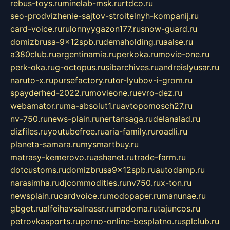
rebus-toys.ru
minelab-msk.ru
rtdco.ru
seo-prodvizhenie-sajtov-stroitelnyh-kompanij.ru
card-voice.ru
rulonnyygazon177.ru
snow-guard.ru
domizbrusa-9x12spb.ru
demaholding.ru
aalse.ru
a380club.ru
argentinamia.ru
perkoka.ru
movie-one.ru
perk-oka.ru
g-octopus.ru
sibarchives.ru
andreislyusar.ru
naruto-x.ru
pursefactory.ru
tor-lyubov-i-grom.ru
spayderhed-2022.ru
movieone.ru
evro-dez.ru
webamator.ru
ma-absolut1.ru
avtopomosch27.ru
nv-750.ru
news-plain.ru
nertansaga.ru
delanalad.ru
dizfiles.ru
youtubefree.ru
aria-family.ru
roadli.ru
planeta-samara.ru
mysmartbuy.ru
matrasy-kemerovo.ru
ashanet.ru
trade-farm.ru
dotcustoms.ru
domizbrusa9x12spb.ru
autodamp.ru
narasimha.ru
djcommodities.ru
nv750.ru
x-ton.ru
newsplain.ru
cardvoice.ru
modopaper.ru
manunae.ru
gbget.ru
alfeihavsalnassr.ru
madoma.ru
tajuncos.ru
petrovkasports.ru
porno-online-besplatno.ru
splclub.ru