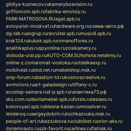
gildiya-kuznecov.ru
kameryboavision.ru
griffoncom.spb.ru
fabrika-emotsiy.ru
PARK-MATROSOVA.RU
agat.spb.ru
avtoyurist-moskva1.ru
hardware.org.ru
схема-авто.рф
dg-lab.ru
angrup.ru
recruiter.spb.ru
music8.spb.ru
krsk124.ru
kubok.spb.ru
romanofforex.ru
analitikaplus.ru
spyonline.ru
zosikamery.ru
sloboda-ural.pp.ru
AUTO-COM.SU
hohota.net
alimy.ru
online-z.com
aromat-vostoka.ru
otdelkaexp.ru
mobilvest.ru
bbd.net.ru
mebelshop.msk.ru
smp-forum.ru
bastion-td.ru
kosmoscreative.ru
avrmotors.ru
art-galadesign.ru
tiffany-c.ru
ecostep-samara.ru
d-p.spb.ru
галактика73.рф
sko.com.ru
davitamebel-spb.ru
fotsis.ru
tesiaes.ru
kokoroyari.spb.ru
blesna-kazan.ru
mossilver.ru
lenderoq.ru
sergeydobrin.ru
tochkazvuka.msk.ru
people-of-art.ru
bezzubova.ru
clubtibet.ru
orior-aks.ru
dynamoauto.ru
szk-favorit.ru
carlines.ru
flatnsk.ru