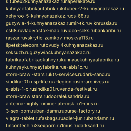
kitubeu2kuhnyanazakaz.ru
naperekate.ru
kuhnyaofabrikaufabrik.ru
kitubeu-2-kuhnyanazakaz.ru
xehyroo-5-kuhnyanazakaz.ru
cs-68.ru
guzywia-4-kuhnyanazakaz.ru
mir-tk.ru
vlknrussia.ru
cs68.ru
vladivostok-map.ru
video-seks.ru
bankaribi.ru
raszar.ru
vskrytie-zamkov-moskva113.ru
lipetsktelecom.ru
tovudyi4kuhnyanazakaz.ru
seksuzb.ru
guzywia4kuhnyanazakaz.ru
fabrikaofabrikaokuhny.ru
kuhnyaekuhnyaafabrika.ru
kuhnyaykuhnyayfabrika.ru
e-abis1c.ru
store-brawl-stars.ru
kts-services.ru
dark-sand.ru
sindika-01.ru
sp-life.ru
x-legion.ru
sib-archives.ru
e-abis-1-c.ru
sindika01.ru
venda-festival.ru
store-brawlstars.ru
dooraleksandria.ru
antenna-highly.ru
mine-lab-msk.ru
1-mus.ru
3-sex-porn.ru
ban-damn.ru
purse-factory.ru
viagra-tablet.ru
fasbags.ru
adler-jun.ru
bandamn.ru
fincontech.ru
3sexporn.ru
1mus.ru
darksand.ru