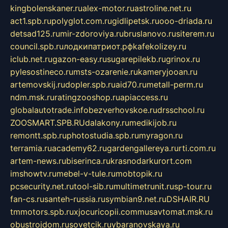
kingbolenskaner.ru
alex-motor.ru
astroline.net.ru
act1.spb.ru
polyglot.com.ru
gidlipetsk.ru
ooo-driada.ru
detsad125.ru
mir-zdoroviya.ru
bruslanovo.ru
siterem.ru
council.spb.ru
лодкипатриот.рф
kafekolizey.ru
iclub.net.ru
gazon-easy.ru
sugarepilekb.ru
grinox.ru
pylesostineco.ru
msts-ozarenie.ru
kameryjooan.ru
artemovskij.ru
dopler.spb.ru
aid70.ru
metall-perm.ru
ndm.msk.ru
ratingzooshop.ru
apiaccess.ru
globalautotrade.info
bezverhovskoe.ru
drsschool.ru
ZOOSMART.SPB.RU
dalakony.ru
medikijob.ru
remontt.spb.ru
photostudia.spb.ru
myragon.ru
terramia.ru
academy62.ru
gardengallereya.ru
rti.com.ru
artem-news.ru
biserinca.ru
krasnodarkurort.com
imshowtv.ru
mebel-v-tule.ru
mobtopik.ru
pcsecurity.net.ru
tool-sib.ru
multimetrunit.ru
sp-tour.ru
fan-cs.ru
santeh-russia.ru
symbian9.net.ru
DSHAIR.RU
tmmotors.spb.ru
xjocuricopii.com
musavtomat.msk.ru
obustrojdom.ru
sovetcik.ru
ybaranovskaya.ru