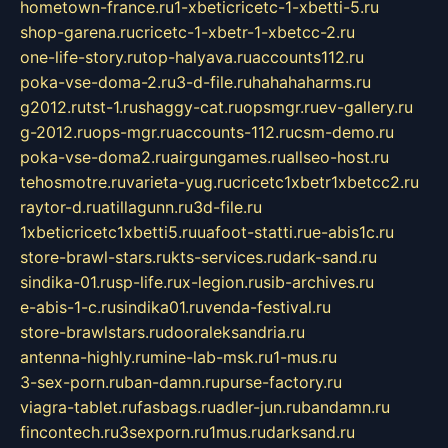
hometown-france.ru
1-xbeticricetc-1-xbetti-5.ru
shop-garena.ru
cricetc-1-xbetr-1-xbetcc-2.ru
one-life-story.ru
top-halyava.ru
accounts112.ru
poka-vse-doma-2.ru
3-d-file.ru
hahahaharms.ru
g2012.ru
tst-1.ru
shaggy-cat.ru
opsmgr.ru
ev-gallery.ru
g-2012.ru
ops-mgr.ru
accounts-112.ru
csm-demo.ru
poka-vse-doma2.ru
airgungames.ru
allseo-host.ru
tehosmotre.ru
varieta-yug.ru
cricetc1xbetr1xbetcc2.ru
raytor-d.ru
atillagunn.ru
3d-file.ru
1xbeticricetc1xbetti5.ru
uafoot-statti.ru
e-abis1c.ru
store-brawl-stars.ru
kts-services.ru
dark-sand.ru
sindika-01.ru
sp-life.ru
x-legion.ru
sib-archives.ru
e-abis-1-c.ru
sindika01.ru
venda-festival.ru
store-brawlstars.ru
dooraleksandria.ru
antenna-highly.ru
mine-lab-msk.ru
1-mus.ru
3-sex-porn.ru
ban-damn.ru
purse-factory.ru
viagra-tablet.ru
fasbags.ru
adler-jun.ru
bandamn.ru
fincontech.ru
3sexporn.ru
1mus.ru
darksand.ru