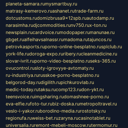
planeta-samara.ru
mysmartbuy.ru
matrasy-kemerovo.ru
ashanet.ru
trade-farm.ru
dotcustoms.ru
domizbrusa9x12spb.ru
autodamp.ru
narasimha.ru
djcommodities.ru
nv750.ru
x-ton.ru
newsplain.ru
cardvoice.ru
modopaper.ru
manunae.ru
gbget.ru
alfeihavsalnassr.ru
madoma.ru
tajuncos.ru
petrovkasports.ru
porno-online-besplatno.ru
splclub.ru
york-life.ru
doroga-expo.ru
ribery.ru
cleanmedicine.ru
slovar-ivrit.ru
porno-video-besplatno.ru
seks-365.ru
ovucontrol.ru
sloty-igrovyye-avtomaty.ru
ru-industriya.ru
russkoe-porno-besplatno.ru
belgorod-day.ru
digilith.ru
pichkurovlab.ru
medic-today.ru
taksu.ru
comp123.ru
don-ykt.ru
teensvoice.ru
imgsharing.ru
domashnee-porno.ru
eva-elfie.ru
foto-tur.ru
biz-doska.ru
metropoltravel.ru
veslo-i-yakor.ru
borodino-media.ru
rostotsky.ru
regionufa.ru
weiss-bet.ru
zaryna.ru
casinotablet.ru
universalia.ru
remont-mebeli-moscow.ru
termomur.ru