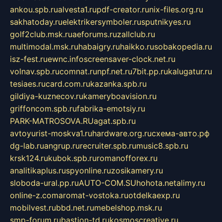
ankou.spb.ru
alvesta1.ru
pdf-creator.ru
nix-files.org.ru
sakhatoday.ru
elektrikersymboler.ru
sputnikyes.ru
golf2club.msk.ru
aeforums.ru
zallclub.ru
multimodal.msk.ru
habaigry.ru
haikko.ru
sobakopedia.ru
isz-fest.ru
ewnc.info
screensaver-clock.net.ru
volnav.spb.ru
comnat.ru
npf.net.ru
7bit.pp.ru
kalugatur.ru
tesiaes.ru
card.com.ru
kazanka.spb.ru
gildiya-kuznecov.ru
kameryboavision.ru
griffoncom.spb.ru
fabrika-emotsiy.ru
PARK-MATROSOVA.RU
agat.spb.ru
avtoyurist-moskva1.ru
hardware.org.ru
схема-авто.рф
dg-lab.ru
angrup.ru
recruiter.spb.ru
music8.spb.ru
krsk124.ru
kubok.spb.ru
romanofforex.ru
analitikaplus.ru
spyonline.ru
zosikamery.ru
sloboda-ural.pp.ru
AUTO-COM.SU
hohota.net
alimy.ru
online-z.com
aromat-vostoka.ru
otdelkaexp.ru
mobilvest.ru
bbd.net.ru
mebelshop.msk.ru
smp-forum.ru
bastion-td.ru
kosmoscreative.ru