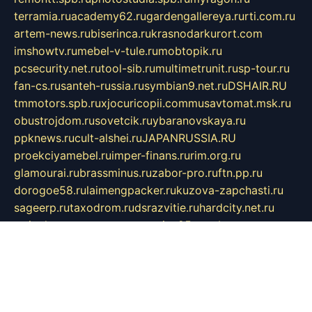
terramia.ru
academy62.ru
gardengallereya.ru
rti.com.ru
artem-news.ru
biserinca.ru
krasnodarkurort.com
imshowtv.ru
mebel-v-tule.ru
mobtopik.ru
pcsecurity.net.ru
tool-sib.ru
multimetrunit.ru
sp-tour.ru
fan-cs.ru
santeh-russia.ru
symbian9.net.ru
DSHAIR.RU
tmmotors.spb.ru
xjocuricopii.com
musavtomat.msk.ru
obustrojdom.ru
sovetcik.ru
ybaranovskaya.ru
ppknews.ru
cult-alshei.ru
JAPANRUSSIA.RU
proekciyamebel.ru
imper-finans.ru
rim.org.ru
glamourai.ru
brassminus.ru
zabor-pro.ru
ftn.pp.ru
dorogoe58.ru
laimengpacker.ru
kuzova-zapchasti.ru
sageerp.ru
taxodrom.ru
dsrazvitie.ru
hardcity.net.ru
ratinghomegames.ru
topservice25.ru
gubernyan.ru
gtglasslined.ru
ii4.ru
tssport.spb.ru
andorra24.com
blackwallstreet.ru
oboimos.ru
optim-doors.com.ru
ikuch.ru
nycr.org.ru
npa21.ru
vremya-ch.spb.ru
desert000.ru
ivtorgi.ru
ifiori.ru
catalog-statei.ru