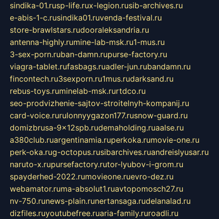
sindika-01.ru
sp-life.ru
x-legion.ru
sib-archives.ru
e-abis-1-c.ru
sindika01.ru
venda-festival.ru
store-brawlstars.ru
dooraleksandria.ru
antenna-highly.ru
mine-lab-msk.ru
1-mus.ru
3-sex-porn.ru
ban-damn.ru
purse-factory.ru
viagra-tablet.ru
fasbags.ru
adler-jun.ru
bandamn.ru
fincontech.ru
3sexporn.ru
1mus.ru
darksand.ru
rebus-toys.ru
minelab-msk.ru
rtdco.ru
seo-prodvizhenie-sajtov-stroitelnyh-kompanij.ru
card-voice.ru
rulonnyygazon177.ru
snow-guard.ru
domizbrusa-9x12spb.ru
demaholding.ru
aalse.ru
a380club.ru
argentinamia.ru
perkoka.ru
movie-one.ru
perk-oka.ru
g-octopus.ru
sibarchives.ru
andreislyusar.ru
naruto-x.ru
pursefactory.ru
tor-lyubov-i-grom.ru
spayderhed-2022.ru
movieone.ru
evro-dez.ru
webamator.ru
ma-absolut1.ru
avtopomosch27.ru
nv-750.ru
news-plain.ru
nertansaga.ru
delanalad.ru
dizfiles.ru
youtubefree.ru
aria-family.ru
roadli.ru