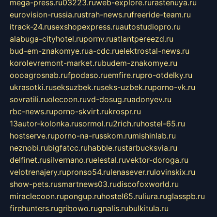
mega-press.ru
03223.ru
web-explore.ru
rastenuya.ru
eurovision-russia.ru
strah-news.ru
freeride-team.ru
itrack-24.ru
sexshopexpress.ru
autostudiopro.ru
alabuga-cityhotel.ru
pornv.ru
atlantpereezd.ru
bud-em-znakomye.ru
a-cdc.ru
elektrostal-news.ru
korolevremont-market.ru
budem-znakomye.ru
oooagrosnab.ru
fpodaso.ru
emfire.ru
pro-otdelky.ru
ukrasotki.ru
seksuzbek.ru
seks-uzbek.ru
porno-vk.ru
sovratili.ru
olecoon.ru
vd-dosug.ru
adonyev.ru
rbc-news.ru
porno-skvirt.ru
krospr.ru
13autor-kolonka.ru
sormol.ru
2rich.ru
hostel-65.ru
hostserve.ru
porno-na-russkom.ru
mishinlab.ru
neznobi.ru
bigfatcc.ru
habble.ru
starbucksvia.ru
delfinet.ru
silvernano.ru
elestal.ru
vektor-doroga.ru
velotrenajery.ru
pronso54.ru
lenasever.ru
lovinskix.ru
show-pets.ru
smartnews03.ru
discofoxworld.ru
miraclecoon.ru
pongup.ru
hostel65.ru
liura.ru
glasspb.ru
firehunters.ru
gribowo.ru
gnalis.ru
bulkitula.ru