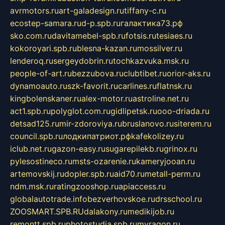
avrmotors.ru
art-galadesign.ru
tiffany-c.ru
ecostep-samara.ru
d-p.spb.ru
галактика73.рф
sko.com.ru
davitamebel-spb.ru
fotsis.ru
tesiaes.ru
kokoroyari.spb.ru
blesna-kazan.ru
mossilver.ru
lenderoq.ru
sergeydobrin.ru
tochkazvuka.msk.ru
people-of-art.ru
bezzubova.ru
clubtibet.ru
orior-aks.ru
dynamoauto.ru
szk-favorit.ru
carlines.ru
flatnsk.ru
kingbolenskaner.ru
alex-motor.ru
astroline.net.ru
act1.spb.ru
polyglot.com.ru
gidlipetsk.ru
ooo-driada.ru
detsad125.ru
mir-zdoroviya.ru
bruslanovo.ru
siterem.ru
council.spb.ru
лодкипатриот.рф
kafekolizey.ru
iclub.net.ru
gazon-easy.ru
sugarepilekb.ru
grinox.ru
pylesostineco.ru
msts-ozarenie.ru
kameryjooan.ru
artemovskij.ru
dopler.spb.ru
aid70.ru
metall-perm.ru
ndm.msk.ru
ratingzooshop.ru
apiaccess.ru
globalautotrade.info
bezverhovskoe.ru
drsschool.ru
ZOOSMART.SPB.RU
dalakony.ru
medikijob.ru
remontt.spb.ru
photostudia.spb.ru
myragon.ru