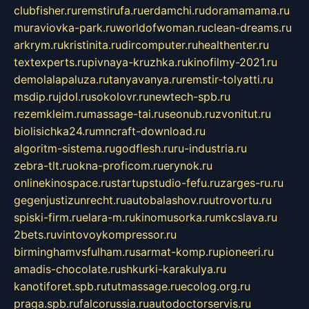
clubfisher.ru
remstirufa.ru
erdamchi.ru
doramamama.ru
muraviovka-park.ru
worldofwoman.ru
clean-dreams.ru
arkrym.ru
kristinita.ru
dircomputer.ru
healthenter.ru
textexperts.ru
pivnaya-kruzhka.ru
kinofilmy-2021.ru
demolalapaluza.ru
tanyavanya.ru
remstir-tolyatti.ru
msdip.ru
jdol.ru
sokolovr.ru
newtech-spb.ru
rezemkleim.ru
massage-tai.ru
seonub.ru
zvonitut.ru
biolisichka24.ru
mncraft-download.ru
algoritm-sistema.ru
godflesh.ru
ru-industria.ru
zebra-tlt.ru
okna-proficom.ru
erynok.ru
onlinekinospace.ru
startupstudio-fefu.ru
zarges-ru.ru
gegenjustizunrecht.ru
autobalashov.ru
utrovortu.ru
spiski-firm.ru
elara-m.ru
kinomusorka.ru
mkcslava.ru
2bets.ru
vintovoykompressor.ru
birminghamvsfulham.ru
sarmat-komp.ru
pioneeri.ru
amadis-chocolate.ru
shkurki-karakulya.ru
kanotiforet.spb.ru
tutmassage.ru
ecolog.org.ru
praga.spb.ru
falcorussia.ru
autodoctorservis.ru