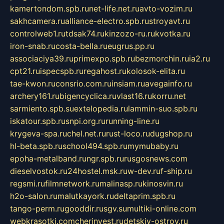
kamertondom.spb.ru
net-life.net.ru
avto-vozim.ru
sakhcamera.ru
alliance-electro.spb.ru
stroyavt.ru
controlweb1.ru
tdsak74.ru
kinzozo-ru.ru
kvotka.ru
iron-snab.ru
costa-bella.ru
eugrus.pp.ru
associaciya39.ru
primexpo.spb.ru
bezmorchin.ru
ia2.ru
cpt21.ru
ispecspb.ru
regahost.ru
kolosok-elita.ru
tae-kwon.ru
consrio.com.ru
insiam.ru
avegainfo.ru
archery161.ru
bigencyclica.ru
vlast16.ru
korru.net
sarmiento.spb.su
extelopedia.ru
lammin-suo.spb.ru
iskatour.spb.ru
snpi.org.ru
running-line.ru
krygeva-spa.ru
chel.net.ru
rust-loco.ru
dugshop.ru
hl-beta.spb.ru
school494.spb.ru
mymubaby.ru
epoha-metalband.ru
ngr.spb.ru
rusgosnews.com
dieselvostok.ru
24hostel.msk.ru
w-dev.ru
f-ship.ru
regsmi.ru
filmnetwork.ru
malinasp.ru
kinosvin.ru
h2o-salon.ru
malutkayork.ru
deltaprim.spb.ru
tango-perm.ru
gooddir.ru
sgv.su
multiki-online.com
webkrasotki.com
cherinvest.ru
detskiy-ostrov.ru