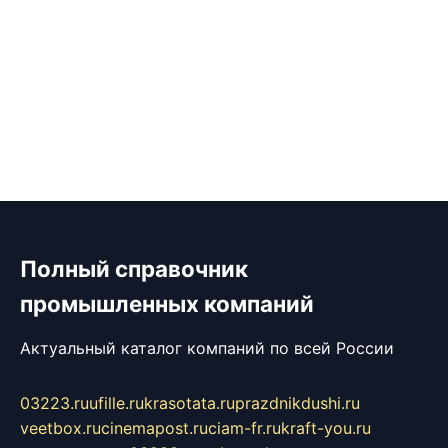
Полный справочник
промышленных компаний
Актуальный каталог компаний по всей России
03223.ru
ufille.ru
krasotata.ru
prazdnikdushi.ru
veetbox.ru
cinemapost.ru
ciam-fr.ru
kraft-you.ru