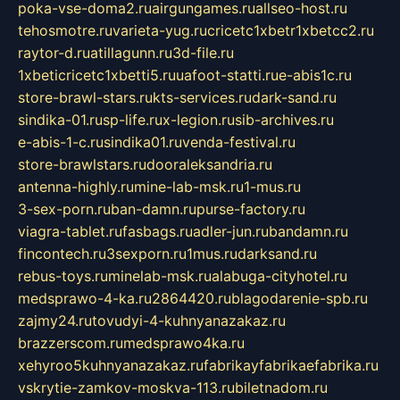
poka-vse-doma2.ru
airgungames.ru
allseo-host.ru
tehosmotre.ru
varieta-yug.ru
cricetc1xbetr1xbetcc2.ru
raytor-d.ru
atillagunn.ru
3d-file.ru
1xbeticricetc1xbetti5.ru
uafoot-statti.ru
e-abis1c.ru
store-brawl-stars.ru
kts-services.ru
dark-sand.ru
sindika-01.ru
sp-life.ru
x-legion.ru
sib-archives.ru
e-abis-1-c.ru
sindika01.ru
venda-festival.ru
store-brawlstars.ru
dooraleksandria.ru
antenna-highly.ru
mine-lab-msk.ru
1-mus.ru
3-sex-porn.ru
ban-damn.ru
purse-factory.ru
viagra-tablet.ru
fasbags.ru
adler-jun.ru
bandamn.ru
fincontech.ru
3sexporn.ru
1mus.ru
darksand.ru
rebus-toys.ru
minelab-msk.ru
alabuga-cityhotel.ru
medsprawo-4-ka.ru
2864420.ru
blagodarenie-spb.ru
zajmy24.ru
tovudyi-4-kuhnyanazakaz.ru
brazzerscom.ru
medsprawo4ka.ru
xehyroo5kuhnyanazakaz.ru
fabrikayfabrikaefabrika.ru
vskrytie-zamkov-moskva-113.ru
biletnadom.ru