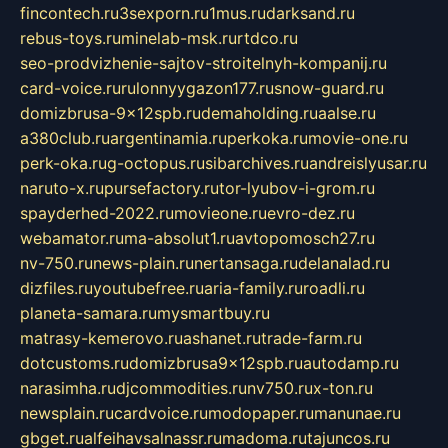
fincontech.ru
3sexporn.ru
1mus.ru
darksand.ru
rebus-toys.ru
minelab-msk.ru
rtdco.ru
seo-prodvizhenie-sajtov-stroitelnyh-kompanij.ru
card-voice.ru
rulonnyygazon177.ru
snow-guard.ru
domizbrusa-9x12spb.ru
demaholding.ru
aalse.ru
a380club.ru
argentinamia.ru
perkoka.ru
movie-one.ru
perk-oka.ru
g-octopus.ru
sibarchives.ru
andreislyusar.ru
naruto-x.ru
pursefactory.ru
tor-lyubov-i-grom.ru
spayderhed-2022.ru
movieone.ru
evro-dez.ru
webamator.ru
ma-absolut1.ru
avtopomosch27.ru
nv-750.ru
news-plain.ru
nertansaga.ru
delanalad.ru
dizfiles.ru
youtubefree.ru
aria-family.ru
roadli.ru
planeta-samara.ru
mysmartbuy.ru
matrasy-kemerovo.ru
ashanet.ru
trade-farm.ru
dotcustoms.ru
domizbrusa9x12spb.ru
autodamp.ru
narasimha.ru
djcommodities.ru
nv750.ru
x-ton.ru
newsplain.ru
cardvoice.ru
modopaper.ru
manunae.ru
gbget.ru
alfeihavsalnassr.ru
madoma.ru
tajuncos.ru