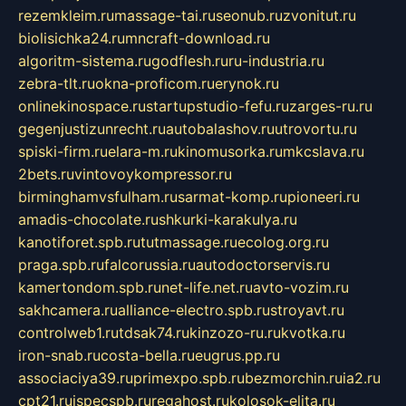
rezemkleim.ru
massage-tai.ru
seonub.ru
zvonitut.ru
biolisichka24.ru
mncraft-download.ru
algoritm-sistema.ru
godflesh.ru
ru-industria.ru
zebra-tlt.ru
okna-proficom.ru
erynok.ru
onlinekinospace.ru
startupstudio-fefu.ru
zarges-ru.ru
gegenjustizunrecht.ru
autobalashov.ru
utrovortu.ru
spiski-firm.ru
elara-m.ru
kinomusorka.ru
mkcslava.ru
2bets.ru
vintovoykompressor.ru
birminghamvsfulham.ru
sarmat-komp.ru
pioneeri.ru
amadis-chocolate.ru
shkurki-karakulya.ru
kanotiforet.spb.ru
tutmassage.ru
ecolog.org.ru
praga.spb.ru
falcorussia.ru
autodoctorservis.ru
kamertondom.spb.ru
net-life.net.ru
avto-vozim.ru
sakhcamera.ru
alliance-electro.spb.ru
stroyavt.ru
controlweb1.ru
tdsak74.ru
kinzozo-ru.ru
kvotka.ru
iron-snab.ru
costa-bella.ru
eugrus.pp.ru
associaciya39.ru
primexpo.spb.ru
bezmorchin.ru
ia2.ru
cpt21.ru
ispecspb.ru
regahost.ru
kolosok-elita.ru