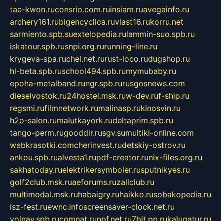
tae-kwon.ru
consrio.com.ru
insiam.ru
avegainfo.ru
archery161.ru
bigencyclica.ru
vlast16.ru
korru.net
sarmiento.spb.su
extelopedia.ru
lammin-suo.spb.ru
iskatour.spb.ru
snpi.org.ru
running-line.ru
krygeva-spa.ru
chel.net.ru
rust-loco.ru
dugshop.ru
hl-beta.spb.ru
school494.spb.ru
mymubaby.ru
epoha-metalband.ru
ngr.spb.ru
rusgosnews.com
dieselvostok.ru
24hostel.msk.ru
w-dev.ru
f-ship.ru
regsmi.ru
filmnetwork.ru
malinasp.ru
kinosvin.ru
h2o-salon.ru
malutkayork.ru
deltaprim.spb.ru
tango-perm.ru
gooddir.ru
sgv.su
multiki-online.com
webkrasotki.com
cherinvest.ru
detskiy-ostrov.ru
ankou.spb.ru
alvesta1.ru
pdf-creator.ru
nix-files.org.ru
sakhatoday.ru
elektrikersymboler.ru
sputnikyes.ru
golf2club.msk.ru
aeforums.ru
zallclub.ru
multimodal.msk.ru
habaigry.ru
haikko.ru
sobakopedia.ru
isz-fest.ru
ewnc.info
screensaver-clock.net.ru
volnav.spb.ru
comnat.ru
npf.net.ru
7bit.pp.ru
kalugatur.ru