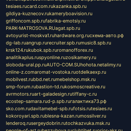
tesiaes.ru
card.com.ru
kazanka.spb.ru
gildiya-kuznecov.ru
kameryboavision.ru
griffoncom.spb.ru
fabrika-emotsiy.ru
PARK-MATROSOVA.RU
agat.spb.ru
avtoyurist-moskva1.ru
hardware.org.ru
схема-авто.рф
dg-lab.ru
angrup.ru
recruiter.spb.ru
music8.spb.ru
krsk124.ru
kubok.spb.ru
romanofforex.ru
analitikaplus.ru
spyonline.ru
zosikamery.ru
sloboda-ural.pp.ru
AUTO-COM.SU
hohota.net
alimy.ru
online-z.com
aromat-vostoka.ru
otdelkaexp.ru
mobilvest.ru
bbd.net.ru
mebelshop.msk.ru
smp-forum.ru
bastion-td.ru
kosmoscreative.ru
avrmotors.ru
art-galadesign.ru
tiffany-c.ru
ecostep-samara.ru
d-p.spb.ru
галактика73.рф
sko.com.ru
davitamebel-spb.ru
fotsis.ru
tesiaes.ru
kokoroyari.spb.ru
blesna-kazan.ru
mossilver.ru
lenderoq.ru
sergeydobrin.ru
tochkazvuka.msk.ru
people-of-art.ru
bezzubova.ru
clubtibet.ru
orior-aks.ru