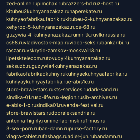
zed-online.ru
pimchax.ru
brazzers-hd.ru
z-host.ru
kitubeu2kuhnyanazakaz.ru
naperekate.ru
kuhnyaofabrikaufabrik.ru
kitubeu-2-kuhnyanazakaz.ru
xehyroo-5-kuhnyanazakaz.ru
cs-68.ru
guzywia-4-kuhnyanazakaz.ru
mir-tk.ru
vlknrussia.ru
cs68.ru
vladivostok-map.ru
video-seks.ru
bankaribi.ru
raszar.ru
vskrytie-zamkov-moskva113.ru
lipetsktelecom.ru
tovudyi4kuhnyanazakaz.ru
seksuzb.ru
guzywia4kuhnyanazakaz.ru
fabrikaofabrikaokuhny.ru
kuhnyaekuhnyaafabrika.ru
kuhnyaykuhnyayfabrika.ru
e-abis1c.ru
store-brawl-stars.ru
kts-services.ru
dark-sand.ru
sindika-01.ru
sp-life.ru
x-legion.ru
sib-archives.ru
e-abis-1-c.ru
sindika01.ru
venda-festival.ru
store-brawlstars.ru
dooraleksandria.ru
antenna-highly.ru
mine-lab-msk.ru
1-mus.ru
3-sex-porn.ru
ban-damn.ru
purse-factory.ru
viagra-tablet.ru
fasbags.ru
adler-jun.ru
bandamn.ru