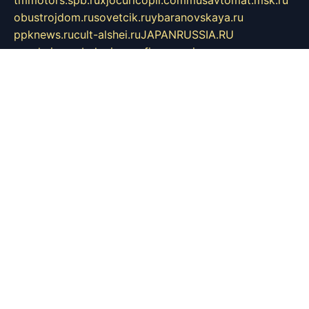
obustrojdom.ru
sovetcik.ru
ybaranovskaya.ru
ppknews.ru
cult-alshei.ru
JAPANRUSSIA.RU
proekciyamebel.ru
imper-finans.ru
rim.org.ru
glamourai.ru
brassminus.ru
zabor-pro.ru
ftn.pp.ru
dorogoe58.ru
laimengpacker.ru
kuzova-zapchasti.ru
sageerp.ru
taxodrom.ru
dsrazvitie.ru
hardcity.net.ru
ratinghomegames.ru
topservice25.ru
gubernyan.ru
gtglasslined.ru
ii4.ru
tssport.spb.ru
andorra24.com
blackwallstreet.ru
oboimos.ru
optim-doors.com.ru
ikuch.ru
nycr.org.ru
npa21.ru
vremya-ch.spb.ru
desert000.ru
ivtorgi.ru
ifiori.ru
catalog-statei.ru
dcv.org.ru
spetsmaster174.ru
ipkameryhiseeu.ru
dum26.ru
ruspol.spb.ru
fr-opendp.ru
kam-solnyshko.ru
cheyenne-arapaho.ru
sevzapmetal.spb.ru
ted-lapidus.spb.ru
parasite-eliminator.ru
sigma-complete.ru
modernworld.ru
dama-moda.ru
eholot-group.ru
sk-nvkz.ru
DRONGOLD.RU