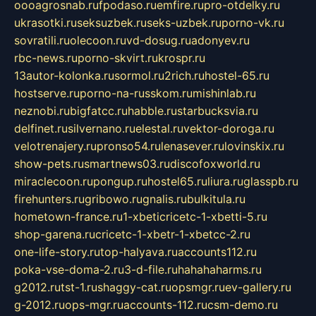
oooagrosnab.ru
fpodaso.ru
emfire.ru
pro-otdelky.ru
ukrasotki.ru
seksuzbek.ru
seks-uzbek.ru
porno-vk.ru
sovratili.ru
olecoon.ru
vd-dosug.ru
adonyev.ru
rbc-news.ru
porno-skvirt.ru
krospr.ru
13autor-kolonka.ru
sormol.ru
2rich.ru
hostel-65.ru
hostserve.ru
porno-na-russkom.ru
mishinlab.ru
neznobi.ru
bigfatcc.ru
habble.ru
starbucksvia.ru
delfinet.ru
silvernano.ru
elestal.ru
vektor-doroga.ru
velotrenajery.ru
pronso54.ru
lenasever.ru
lovinskix.ru
show-pets.ru
smartnews03.ru
discofoxworld.ru
miraclecoon.ru
pongup.ru
hostel65.ru
liura.ru
glasspb.ru
firehunters.ru
gribowo.ru
gnalis.ru
bulkitula.ru
hometown-france.ru
1-xbeticricetc-1-xbetti-5.ru
shop-garena.ru
cricetc-1-xbetr-1-xbetcc-2.ru
one-life-story.ru
top-halyava.ru
accounts112.ru
poka-vse-doma-2.ru
3-d-file.ru
hahahaharms.ru
g2012.ru
tst-1.ru
shaggy-cat.ru
opsmgr.ru
ev-gallery.ru
g-2012.ru
ops-mgr.ru
accounts-112.ru
csm-demo.ru