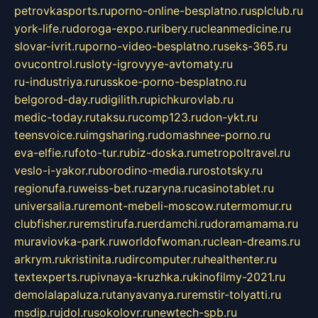
petrovkasports.ru
porno-online-besplatno.ru
splclub.ru
york-life.ru
doroga-expo.ru
ribery.ru
cleanmedicine.ru
slovar-ivrit.ru
porno-video-besplatno.ru
seks-365.ru
ovucontrol.ru
sloty-igrovyye-avtomaty.ru
ru-industriya.ru
russkoe-porno-besplatno.ru
belgorod-day.ru
digilith.ru
pichkurovlab.ru
medic-today.ru
taksu.ru
comp123.ru
don-ykt.ru
teensvoice.ru
imgsharing.ru
domashnee-porno.ru
eva-elfie.ru
foto-tur.ru
biz-doska.ru
metropoltravel.ru
veslo-i-yakor.ru
borodino-media.ru
rostotsky.ru
regionufa.ru
weiss-bet.ru
zaryna.ru
casinotablet.ru
universalia.ru
remont-mebeli-moscow.ru
termomur.ru
clubfisher.ru
remstirufa.ru
erdamchi.ru
doramamama.ru
muraviovka-park.ru
worldofwoman.ru
clean-dreams.ru
arkrym.ru
kristinita.ru
dircomputer.ru
healthenter.ru
textexperts.ru
pivnaya-kruzhka.ru
kinofilmy-2021.ru
demolalapaluza.ru
tanyavanya.ru
remstir-tolyatti.ru
msdip.ru
jdol.ru
sokolovr.ru
newtech-spb.ru