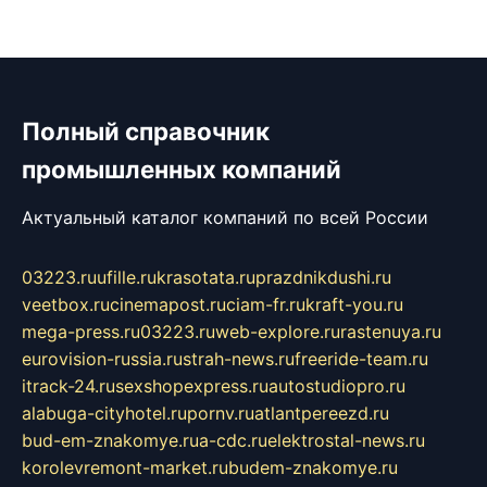
Полный справочник
промышленных компаний
Актуальный каталог компаний по всей России
03223.ru
ufille.ru
krasotata.ru
prazdnikdushi.ru
veetbox.ru
cinemapost.ru
ciam-fr.ru
kraft-you.ru
mega-press.ru
03223.ru
web-explore.ru
rastenuya.ru
eurovision-russia.ru
strah-news.ru
freeride-team.ru
itrack-24.ru
sexshopexpress.ru
autostudiopro.ru
alabuga-cityhotel.ru
pornv.ru
atlantpereezd.ru
bud-em-znakomye.ru
a-cdc.ru
elektrostal-news.ru
korolevremont-market.ru
budem-znakomye.ru