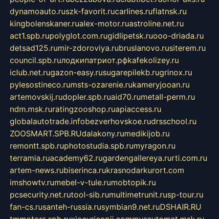
dynamoauto.ru
szk-favorit.ru
carlines.ru
flatnsk.ru
kingbolenskaner.ru
alex-motor.ru
astroline.net.ru
act1.spb.ru
polyglot.com.ru
gidlipetsk.ru
ooo-driada.ru
detsad125.ru
mir-zdoroviya.ru
bruslanovo.ru
siterem.ru
council.spb.ru
лодкипатриот.рф
kafekolizey.ru
iclub.net.ru
gazon-easy.ru
sugarepilekb.ru
grinox.ru
pylesostineco.ru
msts-ozarenie.ru
kameryjooan.ru
artemovskij.ru
dopler.spb.ru
aid70.ru
metall-perm.ru
ndm.msk.ru
ratingzooshop.ru
apiaccess.ru
globalautotrade.info
bezverhovskoe.ru
drsschool.ru
ZOOSMART.SPB.RU
dalakony.ru
medikijob.ru
remontt.spb.ru
photostudia.spb.ru
myragon.ru
terramia.ru
academy62.ru
gardengallereya.ru
rti.com.ru
artem-news.ru
biserinca.ru
krasnodarkurort.com
imshowtv.ru
mebel-v-tule.ru
mobtopik.ru
pcsecurity.net.ru
tool-sib.ru
multimetrunit.ru
sp-tour.ru
fan-cs.ru
santeh-russia.ru
symbian9.net.ru
DSHAIR.RU
tmmotors.spb.ru
xjocuricopii.com
musavtomat.msk.ru