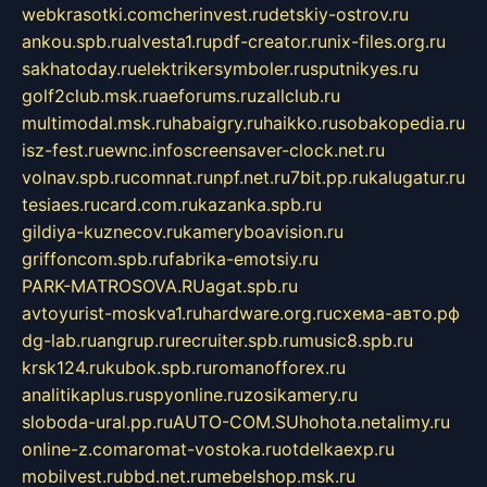
webkrasotki.com
cherinvest.ru
detskiy-ostrov.ru
ankou.spb.ru
alvesta1.ru
pdf-creator.ru
nix-files.org.ru
sakhatoday.ru
elektrikersymboler.ru
sputnikyes.ru
golf2club.msk.ru
aeforums.ru
zallclub.ru
multimodal.msk.ru
habaigry.ru
haikko.ru
sobakopedia.ru
isz-fest.ru
ewnc.info
screensaver-clock.net.ru
volnav.spb.ru
comnat.ru
npf.net.ru
7bit.pp.ru
kalugatur.ru
tesiaes.ru
card.com.ru
kazanka.spb.ru
gildiya-kuznecov.ru
kameryboavision.ru
griffoncom.spb.ru
fabrika-emotsiy.ru
PARK-MATROSOVA.RU
agat.spb.ru
avtoyurist-moskva1.ru
hardware.org.ru
схема-авто.рф
dg-lab.ru
angrup.ru
recruiter.spb.ru
music8.spb.ru
krsk124.ru
kubok.spb.ru
romanofforex.ru
analitikaplus.ru
spyonline.ru
zosikamery.ru
sloboda-ural.pp.ru
AUTO-COM.SU
hohota.net
alimy.ru
online-z.com
aromat-vostoka.ru
otdelkaexp.ru
mobilvest.ru
bbd.net.ru
mebelshop.msk.ru