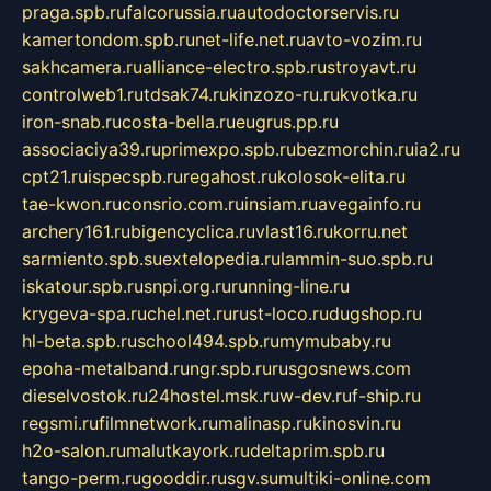
praga.spb.ru
falcorussia.ru
autodoctorservis.ru
kamertondom.spb.ru
net-life.net.ru
avto-vozim.ru
sakhcamera.ru
alliance-electro.spb.ru
stroyavt.ru
controlweb1.ru
tdsak74.ru
kinzozo-ru.ru
kvotka.ru
iron-snab.ru
costa-bella.ru
eugrus.pp.ru
associaciya39.ru
primexpo.spb.ru
bezmorchin.ru
ia2.ru
cpt21.ru
ispecspb.ru
regahost.ru
kolosok-elita.ru
tae-kwon.ru
consrio.com.ru
insiam.ru
avegainfo.ru
archery161.ru
bigencyclica.ru
vlast16.ru
korru.net
sarmiento.spb.su
extelopedia.ru
lammin-suo.spb.ru
iskatour.spb.ru
snpi.org.ru
running-line.ru
krygeva-spa.ru
chel.net.ru
rust-loco.ru
dugshop.ru
hl-beta.spb.ru
school494.spb.ru
mymubaby.ru
epoha-metalband.ru
ngr.spb.ru
rusgosnews.com
dieselvostok.ru
24hostel.msk.ru
w-dev.ru
f-ship.ru
regsmi.ru
filmnetwork.ru
malinasp.ru
kinosvin.ru
h2o-salon.ru
malutkayork.ru
deltaprim.spb.ru
tango-perm.ru
gooddir.ru
sgv.su
multiki-online.com