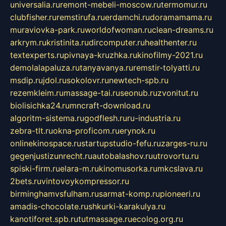
universalia.ru
remont-mebeli-moscow.ru
termomur.ru
clubfisher.ru
remstirufa.ru
erdamchi.ru
doramamama.ru
muraviovka-park.ru
worldofwoman.ru
clean-dreams.ru
arkrym.ru
kristinita.ru
dircomputer.ru
healthenter.ru
textexperts.ru
pivnaya-kruzhka.ru
kinofilmy-2021.ru
demolalapaluza.ru
tanyavanya.ru
remstir-tolyatti.ru
msdip.ru
jdol.ru
sokolovr.ru
newtech-spb.ru
rezemkleim.ru
massage-tai.ru
seonub.ru
zvonitut.ru
biolisichka24.ru
mncraft-download.ru
algoritm-sistema.ru
godflesh.ru
ru-industria.ru
zebra-tlt.ru
okna-proficom.ru
erynok.ru
onlinekinospace.ru
startupstudio-fefu.ru
zarges-ru.ru
gegenjustizunrecht.ru
autobalashov.ru
utrovortu.ru
spiski-firm.ru
elara-m.ru
kinomusorka.ru
mkcslava.ru
2bets.ru
vintovoykompressor.ru
birminghamvsfulham.ru
sarmat-komp.ru
pioneeri.ru
amadis-chocolate.ru
shkurki-karakulya.ru
kanotiforet.spb.ru
tutmassage.ru
ecolog.org.ru