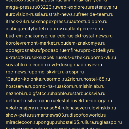
mega-press.ru
03223.ru
web-explore.ru
rastenuya.ru
eurovision-russia.ru
strah-news.ru
freeride-team.ru
itrack-24.ru
sexshopexpress.ru
autostudiopro.ru
alabuga-cityhotel.ru
pornv.ru
atlantpereezd.ru
bud-em-znakomye.ru
a-cdc.ru
elektrostal-news.ru
korolevremont-market.ru
budem-znakomye.ru
oooagrosnab.ru
fpodaso.ru
emfire.ru
pro-otdelky.ru
ukrasotki.ru
seksuzbek.ru
seks-uzbek.ru
porno-vk.ru
sovratili.ru
olecoon.ru
vd-dosug.ru
adonyev.ru
rbc-news.ru
porno-skvirt.ru
krospr.ru
13autor-kolonka.ru
sormol.ru
2rich.ru
hostel-65.ru
hostserve.ru
porno-na-russkom.ru
mishinlab.ru
neznobi.ru
bigfatcc.ru
habble.ru
starbucksvia.ru
delfinet.ru
silvernano.ru
elestal.ru
vektor-doroga.ru
velotrenajery.ru
pronso54.ru
lenasever.ru
lovinskix.ru
show-pets.ru
smartnews03.ru
discofoxworld.ru
miraclecoon.ru
pongup.ru
hostel65.ru
liura.ru
glasspb.ru