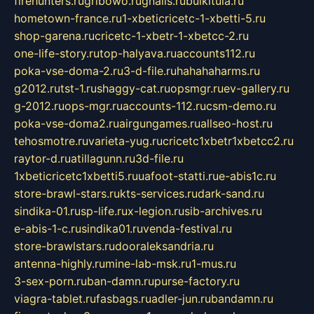
firehunters.ru
gribowo.ru
gnalis.ru
bulkitula.ru
hometown-france.ru
1-xbeticricetc-1-xbetti-5.ru
shop-garena.ru
cricetc-1-xbetr-1-xbetcc-2.ru
one-life-story.ru
top-halyava.ru
accounts112.ru
poka-vse-doma-2.ru
3-d-file.ru
hahahaharms.ru
g2012.ru
tst-1.ru
shaggy-cat.ru
opsmgr.ru
ev-gallery.ru
g-2012.ru
ops-mgr.ru
accounts-112.ru
csm-demo.ru
poka-vse-doma2.ru
airgungames.ru
allseo-host.ru
tehosmotre.ru
varieta-yug.ru
cricetc1xbetr1xbetcc2.ru
raytor-d.ru
atillagunn.ru
3d-file.ru
1xbeticricetc1xbetti5.ru
uafoot-statti.ru
e-abis1c.ru
store-brawl-stars.ru
kts-services.ru
dark-sand.ru
sindika-01.ru
sp-life.ru
x-legion.ru
sib-archives.ru
e-abis-1-c.ru
sindika01.ru
venda-festival.ru
store-brawlstars.ru
dooraleksandria.ru
antenna-highly.ru
mine-lab-msk.ru
1-mus.ru
3-sex-porn.ru
ban-damn.ru
purse-factory.ru
viagra-tablet.ru
fasbags.ru
adler-jun.ru
bandamn.ru