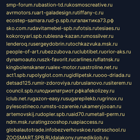
smp-forum.ru
bastion-td.ru
kosmoscreative.ru
avrmotors.ru
art-galadesign.ru
tiffany-c.ru
ecostep-samara.ru
d-p.spb.ru
галактика73.рф
sko.com.ru
davitamebel-spb.ru
fotsis.ru
tesiaes.ru
kokoroyari.spb.ru
blesna-kazan.ru
mossilver.ru
lenderoq.ru
sergeydobrin.ru
tochkazvuka.msk.ru
people-of-art.ru
bezzubova.ru
clubtibet.ru
orior-aks.ru
dynamoauto.ru
szk-favorit.ru
carlines.ru
flatnsk.ru
kingbolenskaner.ru
alex-motor.ru
astroline.net.ru
act1.spb.ru
polyglot.com.ru
gidlipetsk.ru
ooo-driada.ru
detsad125.ru
mir-zdoroviya.ru
bruslanovo.ru
siterem.ru
council.spb.ru
лодкипатриот.рф
kafekolizey.ru
iclub.net.ru
gazon-easy.ru
sugarepilekb.ru
grinox.ru
pylesostineco.ru
msts-ozarenie.ru
kameryjooan.ru
artemovskij.ru
dopler.spb.ru
aid70.ru
metall-perm.ru
ndm.msk.ru
ratingzooshop.ru
apiaccess.ru
globalautotrade.info
bezverhovskoe.ru
drsschool.ru
ZOOSMART.SPB.RU
dalakony.ru
medikijob.ru