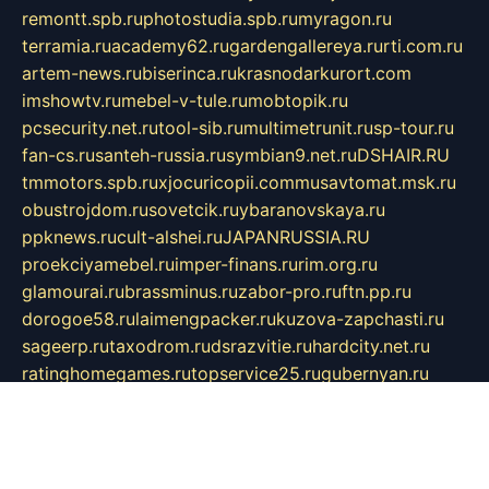
remontt.spb.ru
photostudia.spb.ru
myragon.ru
terramia.ru
academy62.ru
gardengallereya.ru
rti.com.ru
artem-news.ru
biserinca.ru
krasnodarkurort.com
imshowtv.ru
mebel-v-tule.ru
mobtopik.ru
pcsecurity.net.ru
tool-sib.ru
multimetrunit.ru
sp-tour.ru
fan-cs.ru
santeh-russia.ru
symbian9.net.ru
DSHAIR.RU
tmmotors.spb.ru
xjocuricopii.com
musavtomat.msk.ru
obustrojdom.ru
sovetcik.ru
ybaranovskaya.ru
ppknews.ru
cult-alshei.ru
JAPANRUSSIA.RU
proekciyamebel.ru
imper-finans.ru
rim.org.ru
glamourai.ru
brassminus.ru
zabor-pro.ru
ftn.pp.ru
dorogoe58.ru
laimengpacker.ru
kuzova-zapchasti.ru
sageerp.ru
taxodrom.ru
dsrazvitie.ru
hardcity.net.ru
ratinghomegames.ru
topservice25.ru
gubernyan.ru
gtglasslined.ru
ii4.ru
tssport.spb.ru
andorra24.com
blackwallstreet.ru
oboimos.ru
optim-doors.com.ru
ikuch.ru
nycr.org.ru
npa21.ru
vremya-ch.spb.ru
desert000.ru
ivtorgi.ru
ifiori.ru
catalog-statei.ru