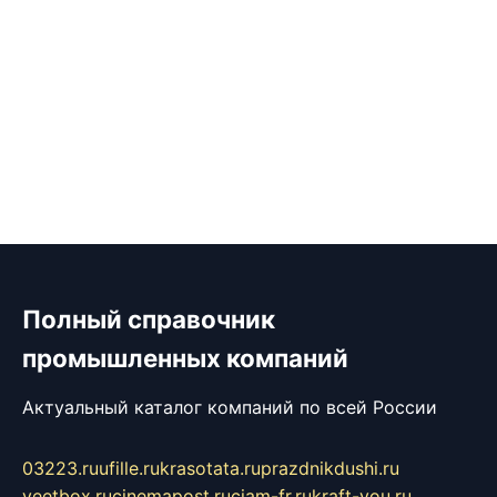
Полный справочник
промышленных компаний
Актуальный каталог компаний по всей России
03223.ru
ufille.ru
krasotata.ru
prazdnikdushi.ru
veetbox.ru
cinemapost.ru
ciam-fr.ru
kraft-you.ru