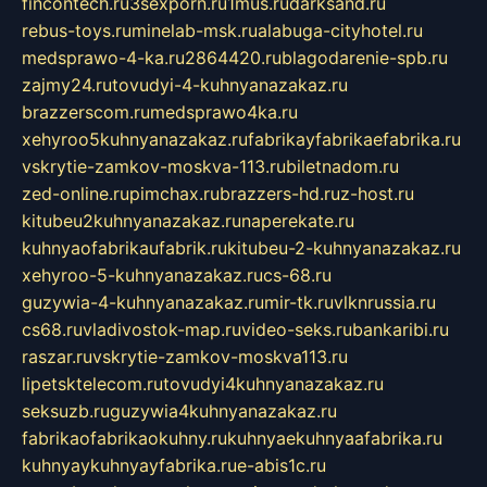
fincontech.ru
3sexporn.ru
1mus.ru
darksand.ru
rebus-toys.ru
minelab-msk.ru
alabuga-cityhotel.ru
medsprawo-4-ka.ru
2864420.ru
blagodarenie-spb.ru
zajmy24.ru
tovudyi-4-kuhnyanazakaz.ru
brazzerscom.ru
medsprawo4ka.ru
xehyroo5kuhnyanazakaz.ru
fabrikayfabrikaefabrika.ru
vskrytie-zamkov-moskva-113.ru
biletnadom.ru
zed-online.ru
pimchax.ru
brazzers-hd.ru
z-host.ru
kitubeu2kuhnyanazakaz.ru
naperekate.ru
kuhnyaofabrikaufabrik.ru
kitubeu-2-kuhnyanazakaz.ru
xehyroo-5-kuhnyanazakaz.ru
cs-68.ru
guzywia-4-kuhnyanazakaz.ru
mir-tk.ru
vlknrussia.ru
cs68.ru
vladivostok-map.ru
video-seks.ru
bankaribi.ru
raszar.ru
vskrytie-zamkov-moskva113.ru
lipetsktelecom.ru
tovudyi4kuhnyanazakaz.ru
seksuzb.ru
guzywia4kuhnyanazakaz.ru
fabrikaofabrikaokuhny.ru
kuhnyaekuhnyaafabrika.ru
kuhnyaykuhnyayfabrika.ru
e-abis1c.ru