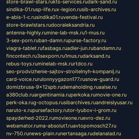
store-brawl-stars.ru
kts-services.ru
dark-sand.ru
sindika-01.ru
sp-life.ru
x-legion.ru
sib-archives.ru
e-abis-1-c.ru
sindika01.ru
venda-festival.ru
store-brawlstars.ru
dooraleksandria.ru
antenna-highly.ru
mine-lab-msk.ru
1-mus.ru
3-sex-porn.ru
ban-damn.ru
purse-factory.ru
viagra-tablet.ru
fasbags.ru
adler-jun.ru
bandamn.ru
fincontech.ru
3sexporn.ru
1mus.ru
darksand.ru
rebus-toys.ru
minelab-msk.ru
rtdco.ru
seo-prodvizhenie-sajtov-stroitelnyh-kompanij.ru
card-voice.ru
rulonnyygazon177.ru
snow-guard.ru
domizbrusa-9x12spb.ru
demaholding.ru
aalse.ru
a380club.ru
argentinamia.ru
perkoka.ru
movie-one.ru
perk-oka.ru
g-octopus.ru
sibarchives.ru
andreislyusar.ru
naruto-x.ru
pursefactory.ru
tor-lyubov-i-grom.ru
spayderhed-2022.ru
movieone.ru
evro-dez.ru
webamator.ru
ma-absolut1.ru
avtopomosch27.ru
nv-750.ru
news-plain.ru
nertansaga.ru
delanalad.ru