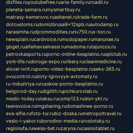
dizfiles.ru
youtubefree.ru
aria-family.ru
roadli.ru
planeta-samara.ru
mysmartbuy.ru
matrasy-kemerovo.ru
ashanet.ru
trade-farm.ru
dotcustoms.ru
domizbrusa9x12spb.ru
autodamp.ru
narasimha.ru
djcommodities.ru
nv750.ru
x-ton.ru
newsplain.ru
cardvoice.ru
modopaper.ru
manunae.ru
gbget.ru
alfeihavsalnassr.ru
madoma.ru
tajuncos.ru
petrovkasports.ru
porno-online-besplatno.ru
splclub.ru
york-life.ru
doroga-expo.ru
ribery.ru
cleanmedicine.ru
slovar-ivrit.ru
porno-video-besplatno.ru
seks-365.ru
ovucontrol.ru
sloty-igrovyye-avtomaty.ru
ru-industriya.ru
russkoe-porno-besplatno.ru
belgorod-day.ru
digilith.ru
pichkurovlab.ru
medic-today.ru
taksu.ru
comp123.ru
don-ykt.ru
teensvoice.ru
imgsharing.ru
domashnee-porno.ru
eva-elfie.ru
foto-tur.ru
biz-doska.ru
metropoltravel.ru
veslo-i-yakor.ru
borodino-media.ru
rostotsky.ru
regionufa.ru
weiss-bet.ru
zaryna.ru
casinotablet.ru