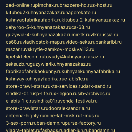
zed-online.ru
pimchax.ru
brazzers-hd.ru
z-host.ru
kitubeu2kuhnyanazakaz.ru
naperekate.ru
kuhnyaofabrikaufabrik.ru
kitubeu-2-kuhnyanazakaz.ru
xehyroo-5-kuhnyanazakaz.ru
cs-68.ru
guzywia-4-kuhnyanazakaz.ru
mir-tk.ru
vlknrussia.ru
cs68.ru
vladivostok-map.ru
video-seks.ru
bankaribi.ru
raszar.ru
vskrytie-zamkov-moskva113.ru
lipetsktelecom.ru
tovudyi4kuhnyanazakaz.ru
seksuzb.ru
guzywia4kuhnyanazakaz.ru
fabrikaofabrikaokuhny.ru
kuhnyaekuhnyaafabrika.ru
kuhnyaykuhnyayfabrika.ru
e-abis1c.ru
store-brawl-stars.ru
kts-services.ru
dark-sand.ru
sindika-01.ru
sp-life.ru
x-legion.ru
sib-archives.ru
e-abis-1-c.ru
sindika01.ru
venda-festival.ru
store-brawlstars.ru
dooraleksandria.ru
antenna-highly.ru
mine-lab-msk.ru
1-mus.ru
3-sex-porn.ru
ban-damn.ru
purse-factory.ru
viagra-tablet.ru
fasbags.ru
adler-jun.ru
bandamn.ru