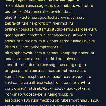
rezemkleim.ru
massage-tai.ru
seonub.ru
zvonitut.ru
biolisichka24.ru
mncraft-download.ru
algoritm-sistema.ru
godflesh.ru
ru-industria.ru
zebra-tlt.ru
okna-proficom.ru
erynok.ru
onlinekinospace.ru
startupstudio-fefu.ru
zarges-ru.ru
gegenjustizunrecht.ru
autobalashov.ru
utrovortu.ru
spiski-firm.ru
elara-m.ru
kinomusorka.ru
mkcslava.ru
2bets.ru
vintovoykompressor.ru
birminghamvsfulham.ru
sarmat-komp.ru
pioneeri.ru
amadis-chocolate.ru
shkurki-karakulya.ru
kanotiforet.spb.ru
tutmassage.ru
ecolog.org.ru
praga.spb.ru
falcorussia.ru
autodoctorservis.ru
kamertondom.spb.ru
net-life.net.ru
avto-vozim.ru
sakhcamera.ru
alliance-electro.spb.ru
stroyavt.ru
controlweb1.ru
tdsak74.ru
kinzozo-ru.ru
kvotka.ru
iron-snab.ru
costa-bella.ru
eugrus.pp.ru
associaciya39.ru
primexpo.spb.ru
bezmorchin.ru
ia2.ru