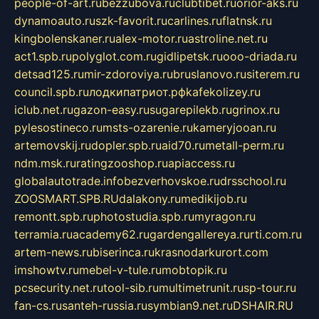
people-of-art.ru
bezzubova.ru
clubtibet.ru
orior-aks.ru
dynamoauto.ru
szk-favorit.ru
carlines.ru
flatnsk.ru
kingbolenskaner.ru
alex-motor.ru
astroline.net.ru
act1.spb.ru
polyglot.com.ru
gidlipetsk.ru
ooo-driada.ru
detsad125.ru
mir-zdoroviya.ru
bruslanovo.ru
siterem.ru
council.spb.ru
лодкипатриот.рф
kafekolizey.ru
iclub.net.ru
gazon-easy.ru
sugarepilekb.ru
grinox.ru
pylesostineco.ru
msts-ozarenie.ru
kameryjooan.ru
artemovskij.ru
dopler.spb.ru
aid70.ru
metall-perm.ru
ndm.msk.ru
ratingzooshop.ru
apiaccess.ru
globalautotrade.info
bezverhovskoe.ru
drsschool.ru
ZOOSMART.SPB.RU
dalakony.ru
medikijob.ru
remontt.spb.ru
photostudia.spb.ru
myragon.ru
terramia.ru
academy62.ru
gardengallereya.ru
rti.com.ru
artem-news.ru
biserinca.ru
krasnodarkurort.com
imshowtv.ru
mebel-v-tule.ru
mobtopik.ru
pcsecurity.net.ru
tool-sib.ru
multimetrunit.ru
sp-tour.ru
fan-cs.ru
santeh-russia.ru
symbian9.net.ru
DSHAIR.RU