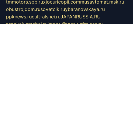
tmmotors.spb.ru
xjocuricopii.com
musavtomat.msk.ru
obustrojdom.ru
sovetcik.ru
ybaranovskaya.ru
ppknews.ru
cult-alshei.ru
JAPANRUSSIA.RU
proekciyamebel.ru
imper-finans.ru
rim.org.ru
glamourai.ru
brassminus.ru
zabor-pro.ru
ftn.pp.ru
dorogoe58.ru
laimengpacker.ru
kuzova-zapchasti.ru
sageerp.ru
taxodrom.ru
dsrazvitie.ru
hardcity.net.ru
ratinghomegames.ru
topservice25.ru
gubernyan.ru
gtglasslined.ru
ii4.ru
tssport.spb.ru
andorra24.com
blackwallstreet.ru
oboimos.ru
optim-doors.com.ru
ikuch.ru
nycr.org.ru
npa21.ru
vremya-ch.spb.ru
desert000.ru
ivtorgi.ru
ifiori.ru
catalog-statei.ru
dcv.org.ru
spetsmaster174.ru
ipkameryhiseeu.ru
dum26.ru
ruspol.spb.ru
fr-opendp.ru
kam-solnyshko.ru
cheyenne-arapaho.ru
sevzapmetal.spb.ru
ted-lapidus.spb.ru
parasite-eliminator.ru
sigma-complete.ru
modernworld.ru
dama-moda.ru
eholot-group.ru
sk-nvkz.ru
DRONGOLD.RU