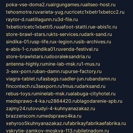
poka-vse-doma2.ru
airgungames.ru
allseo-host.ru
tehosmotre.ru
varieta-yug.ru
cricetc1xbetr1xbetcc2.ru
raytor-d.ru
atillagunn.ru
3d-file.ru
1xbeticricetc1xbetti5.ru
uafoot-statti.ru
e-abis1c.ru
store-brawl-stars.ru
kts-services.ru
dark-sand.ru
sindika-01.ru
sp-life.ru
x-legion.ru
sib-archives.ru
e-abis-1-c.ru
sindika01.ru
venda-festival.ru
store-brawlstars.ru
dooraleksandria.ru
antenna-highly.ru
mine-lab-msk.ru
1-mus.ru
3-sex-porn.ru
ban-damn.ru
purse-factory.ru
viagra-tablet.ru
fasbags.ru
adler-jun.ru
bandamn.ru
fincontech.ru
3sexporn.ru
1mus.ru
darksand.ru
rebus-toys.ru
minelab-msk.ru
alabuga-cityhotel.ru
medsprawo-4-ka.ru
2864420.ru
blagodarenie-spb.ru
zajmy24.ru
tovudyi-4-kuhnyanazakaz.ru
brazzerscom.ru
medsprawo4ka.ru
xehyroo5kuhnyanazakaz.ru
fabrikayfabrikaefabrika.ru
vskrytie-zamkov-moskva-113.ru
biletnadom.ru