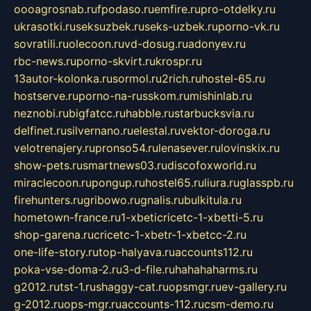
oooagrosnab.ru
fpodaso.ru
emfire.ru
pro-otdelky.ru
ukrasotki.ru
seksuzbek.ru
seks-uzbek.ru
porno-vk.ru
sovratili.ru
olecoon.ru
vd-dosug.ru
adonyev.ru
rbc-news.ru
porno-skvirt.ru
krospr.ru
13autor-kolonka.ru
sormol.ru
2rich.ru
hostel-65.ru
hostserve.ru
porno-na-russkom.ru
mishinlab.ru
neznobi.ru
bigfatcc.ru
habble.ru
starbucksvia.ru
delfinet.ru
silvernano.ru
elestal.ru
vektor-doroga.ru
velotrenajery.ru
pronso54.ru
lenasever.ru
lovinskix.ru
show-pets.ru
smartnews03.ru
discofoxworld.ru
miraclecoon.ru
pongup.ru
hostel65.ru
liura.ru
glasspb.ru
firehunters.ru
gribowo.ru
gnalis.ru
bulkitula.ru
hometown-france.ru
1-xbeticricetc-1-xbetti-5.ru
shop-garena.ru
cricetc-1-xbetr-1-xbetcc-2.ru
one-life-story.ru
top-halyava.ru
accounts112.ru
poka-vse-doma-2.ru
3-d-file.ru
hahahaharms.ru
g2012.ru
tst-1.ru
shaggy-cat.ru
opsmgr.ru
ev-gallery.ru
g-2012.ru
ops-mgr.ru
accounts-112.ru
csm-demo.ru