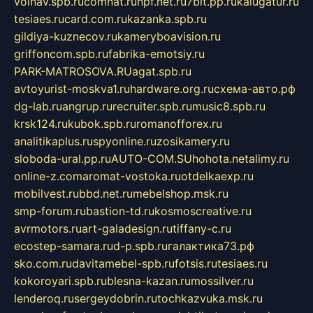
volnav.spb.ru
comnat.ru
npf.net.ru
7bit.pp.ru
kalugatur.ru
tesiaes.ru
card.com.ru
kazanka.spb.ru
gildiya-kuznecov.ru
kameryboavision.ru
griffoncom.spb.ru
fabrika-emotsiy.ru
PARK-MATROSOVA.RU
agat.spb.ru
avtoyurist-moskva1.ru
hardware.org.ru
схема-авто.рф
dg-lab.ru
angrup.ru
recruiter.spb.ru
music8.spb.ru
krsk124.ru
kubok.spb.ru
romanofforex.ru
analitikaplus.ru
spyonline.ru
zosikamery.ru
sloboda-ural.pp.ru
AUTO-COM.SU
hohota.net
alimy.ru
online-z.com
aromat-vostoka.ru
otdelkaexp.ru
mobilvest.ru
bbd.net.ru
mebelshop.msk.ru
smp-forum.ru
bastion-td.ru
kosmoscreative.ru
avrmotors.ru
art-galadesign.ru
tiffany-c.ru
ecostep-samara.ru
d-p.spb.ru
галактика73.рф
sko.com.ru
davitamebel-spb.ru
fotsis.ru
tesiaes.ru
kokoroyari.spb.ru
blesna-kazan.ru
mossilver.ru
lenderoq.ru
sergeydobrin.ru
tochkazvuka.msk.ru