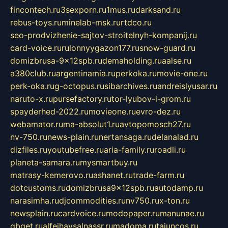
fincontech.ru
3sexporn.ru
1mus.ru
darksand.ru
rebus-toys.ru
minelab-msk.ru
rtdco.ru
seo-prodvizhenie-sajtov-stroitelnyh-kompanij.ru
card-voice.ru
rulonnyygazon177.ru
snow-guard.ru
domizbrusa-9x12spb.ru
demaholding.ru
aalse.ru
a380club.ru
argentinamia.ru
perkoka.ru
movie-one.ru
perk-oka.ru
g-octopus.ru
sibarchives.ru
andreislyusar.ru
naruto-x.ru
pursefactory.ru
tor-lyubov-i-grom.ru
spayderhed-2022.ru
movieone.ru
evro-dez.ru
webamator.ru
ma-absolut1.ru
avtopomosch27.ru
nv-750.ru
news-plain.ru
nertansaga.ru
delanalad.ru
dizfiles.ru
youtubefree.ru
aria-family.ru
roadli.ru
planeta-samara.ru
mysmartbuy.ru
matrasy-kemerovo.ru
ashanet.ru
trade-farm.ru
dotcustoms.ru
domizbrusa9x12spb.ru
autodamp.ru
narasimha.ru
djcommodities.ru
nv750.ru
x-ton.ru
newsplain.ru
cardvoice.ru
modopaper.ru
manunae.ru
gbget.ru
alfeihavsalnassr.ru
madoma.ru
tajuncos.ru