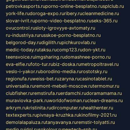
petrovkasports.ru
porno-online-besplatno.ru
splclub.ru
york-life.ru
doroga-expo.ru
ribery.ru
cleanmedicine.ru
slovar-ivrit.ru
porno-video-besplatno.ru
seks-365.ru
ovucontrol.ru
sloty-igrovyye-avtomaty.ru
ru-industriya.ru
russkoe-porno-besplatno.ru
belgorod-day.ru
digilith.ru
pichkurovlab.ru
medic-today.ru
taksu.ru
comp123.ru
don-ykt.ru
teensvoice.ru
imgsharing.ru
domashnee-porno.ru
eva-elfie.ru
foto-tur.ru
biz-doska.ru
metropoltravel.ru
veslo-i-yakor.ru
borodino-media.ru
rostotsky.ru
regionufa.ru
weiss-bet.ru
zaryna.ru
casinotablet.ru
universalia.ru
remont-mebeli-moscow.ru
termomur.ru
clubfisher.ru
remstirufa.ru
erdamchi.ru
doramamama.ru
muraviovka-park.ru
worldofwoman.ru
clean-dreams.ru
arkrym.ru
kristinita.ru
dircomputer.ru
healthenter.ru
textexperts.ru
pivnaya-kruzhka.ru
kinofilmy-2021.ru
demolalapaluza.ru
tanyavanya.ru
remstir-tolyatti.ru
msdip.ru
jdol.ru
sokolovr.ru
newtech-spb.ru