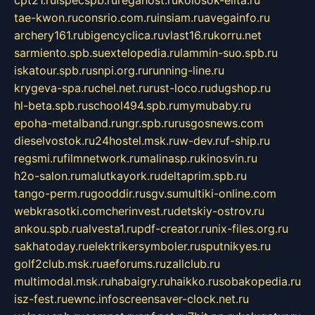
cpt21.ru
ispecspb.ru
regahost.ru
kolosok-elita.ru
tae-kwon.ru
consrio.com.ru
insiam.ru
avegainfo.ru
archery161.ru
bigencyclica.ru
vlast16.ru
korru.net
sarmiento.spb.su
extelopedia.ru
lammin-suo.spb.ru
iskatour.spb.ru
snpi.org.ru
running-line.ru
krygeva-spa.ru
chel.net.ru
rust-loco.ru
dugshop.ru
hl-beta.spb.ru
school494.spb.ru
mymubaby.ru
epoha-metalband.ru
ngr.spb.ru
rusgosnews.com
dieselvostok.ru
24hostel.msk.ru
w-dev.ru
f-ship.ru
regsmi.ru
filmnetwork.ru
malinasp.ru
kinosvin.ru
h2o-salon.ru
malutkayork.ru
deltaprim.spb.ru
tango-perm.ru
gooddir.ru
sgv.su
multiki-online.com
webkrasotki.com
cherinvest.ru
detskiy-ostrov.ru
ankou.spb.ru
alvesta1.ru
pdf-creator.ru
nix-files.org.ru
sakhatoday.ru
elektrikersymboler.ru
sputnikyes.ru
golf2club.msk.ru
aeforums.ru
zallclub.ru
multimodal.msk.ru
habaigry.ru
haikko.ru
sobakopedia.ru
isz-fest.ru
ewnc.info
screensaver-clock.net.ru