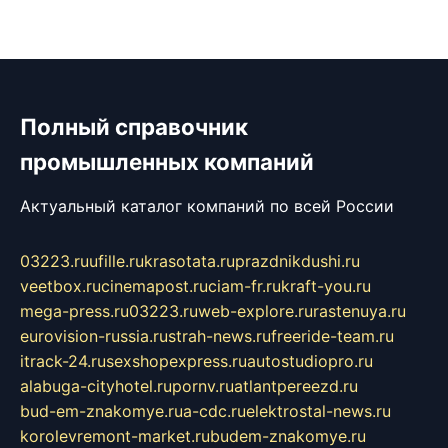
Полный справочник
промышленных компаний
Актуальный каталог компаний по всей России
03223.ru
ufille.ru
krasotata.ru
prazdnikdushi.ru
veetbox.ru
cinemapost.ru
ciam-fr.ru
kraft-you.ru
mega-press.ru
03223.ru
web-explore.ru
rastenuya.ru
eurovision-russia.ru
strah-news.ru
freeride-team.ru
itrack-24.ru
sexshopexpress.ru
autostudiopro.ru
alabuga-cityhotel.ru
pornv.ru
atlantpereezd.ru
bud-em-znakomye.ru
a-cdc.ru
elektrostal-news.ru
korolevremont-market.ru
budem-znakomye.ru