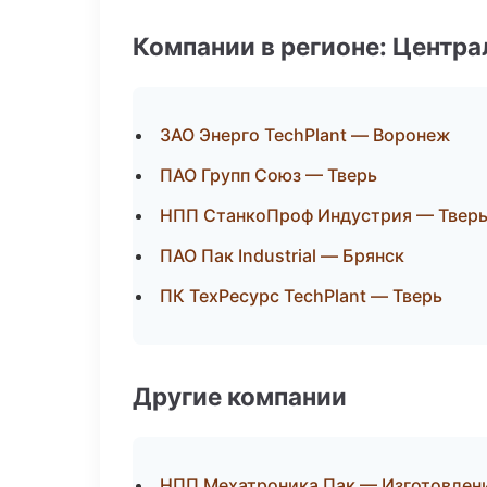
Компании в регионе: Центр
ЗАО Энерго TechPlant — Воронеж
ПАО Групп Союз — Тверь
НПП СтанкоПроф Индустрия — Твер
ПАО Пак Industrial — Брянск
ПК ТехРесурс TechPlant — Тверь
Другие компании
НПП Мехатроника Пак — Изготовлени