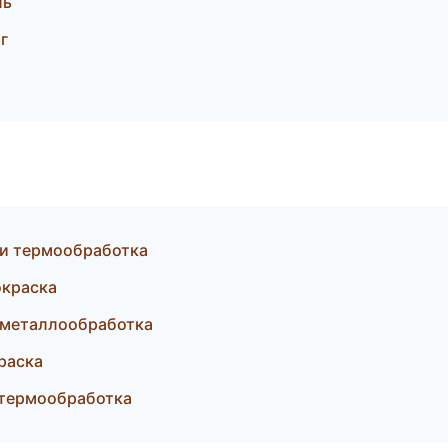
ль
г
 и термообработка
окраска
 металлообработка
раска
 термообработка