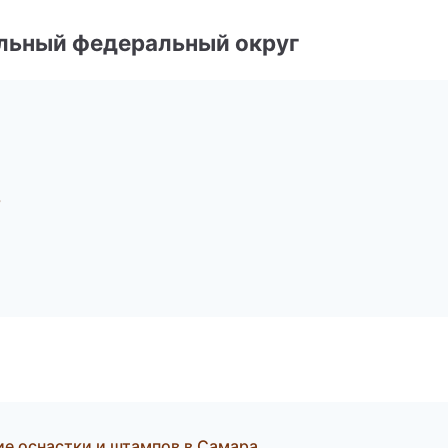
альный федеральный округ
ь
е оснастки и штампов в Самара