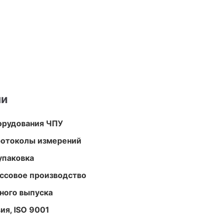
ми
орудования ЧПУ
ротоколы измерений
упаковка
ассовое производство
ного выпуска
ия, ISO 9001