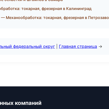
бработка: токарная, фрезерная в Калининград
— Механообработка: токарная, фрезерная в Петрозав
альный федеральный округ
|
Главная страница
→
нных компаний