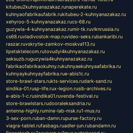
kitubeu2kuhnyanazakaz.ru
naperekate.ru
kuhnyaofabrikaufabrik.ru
kitubeu-2-kuhnyanazakaz.ru
xehyroo-5-kuhnyanazakaz.ru
cs-68.ru
guzywia-4-kuhnyanazakaz.ru
mir-tk.ru
vlknrussia.ru
cs68.ru
vladivostok-map.ru
video-seks.ru
bankaribi.ru
raszar.ru
vskrytie-zamkov-moskva113.ru
lipetsktelecom.ru
tovudyi4kuhnyanazakaz.ru
seksuzb.ru
guzywia4kuhnyanazakaz.ru
fabrikaofabrikaokuhny.ru
kuhnyaekuhnyaafabrika.ru
kuhnyaykuhnyayfabrika.ru
e-abis1c.ru
store-brawl-stars.ru
kts-services.ru
dark-sand.ru
sindika-01.ru
sp-life.ru
x-legion.ru
sib-archives.ru
e-abis-1-c.ru
sindika01.ru
venda-festival.ru
store-brawlstars.ru
dooraleksandria.ru
antenna-highly.ru
mine-lab-msk.ru
1-mus.ru
3-sex-porn.ru
ban-damn.ru
purse-factory.ru
viagra-tablet.ru
fasbags.ru
adler-jun.ru
bandamn.ru
fincontech.ru
3sexporn.ru
1mus.ru
darksand.ru