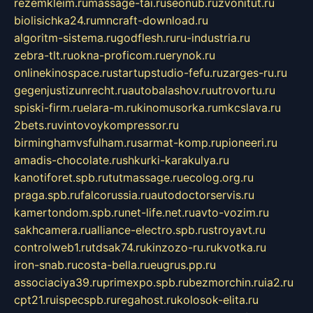
rezemkleim.ru
massage-tai.ru
seonub.ru
zvonitut.ru
biolisichka24.ru
mncraft-download.ru
algoritm-sistema.ru
godflesh.ru
ru-industria.ru
zebra-tlt.ru
okna-proficom.ru
erynok.ru
onlinekinospace.ru
startupstudio-fefu.ru
zarges-ru.ru
gegenjustizunrecht.ru
autobalashov.ru
utrovortu.ru
spiski-firm.ru
elara-m.ru
kinomusorka.ru
mkcslava.ru
2bets.ru
vintovoykompressor.ru
birminghamvsfulham.ru
sarmat-komp.ru
pioneeri.ru
amadis-chocolate.ru
shkurki-karakulya.ru
kanotiforet.spb.ru
tutmassage.ru
ecolog.org.ru
praga.spb.ru
falcorussia.ru
autodoctorservis.ru
kamertondom.spb.ru
net-life.net.ru
avto-vozim.ru
sakhcamera.ru
alliance-electro.spb.ru
stroyavt.ru
controlweb1.ru
tdsak74.ru
kinzozo-ru.ru
kvotka.ru
iron-snab.ru
costa-bella.ru
eugrus.pp.ru
associaciya39.ru
primexpo.spb.ru
bezmorchin.ru
ia2.ru
cpt21.ru
ispecspb.ru
regahost.ru
kolosok-elita.ru