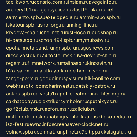
tae-kwon.ru
consrio.com.ru
insiam.ru
avegainfo.ru
archery161.ru
bigencyclica.ru
vlast16.ru
korru.net
sarmiento.spb.su
extelopedia.ru
lammin-suo.spb.ru
iskatour.spb.ru
snpi.org.ru
running-line.ru
krygeva-spa.ru
chel.net.ru
rust-loco.ru
dugshop.ru
hl-beta.spb.ru
school494.spb.ru
mymubaby.ru
epoha-metalband.ru
ngr.spb.ru
rusgosnews.com
dieselvostok.ru
24hostel.msk.ru
w-dev.ru
f-ship.ru
regsmi.ru
filmnetwork.ru
malinasp.ru
kinosvin.ru
h2o-salon.ru
malutkayork.ru
deltaprim.spb.ru
tango-perm.ru
gooddir.ru
sgv.su
multiki-online.com
webkrasotki.com
cherinvest.ru
detskiy-ostrov.ru
ankou.spb.ru
alvesta1.ru
pdf-creator.ru
nix-files.org.ru
sakhatoday.ru
elektrikersymboler.ru
sputnikyes.ru
golf2club.msk.ru
aeforums.ru
zallclub.ru
multimodal.msk.ru
habaigry.ru
haikko.ru
sobakopedia.ru
isz-fest.ru
ewnc.info
screensaver-clock.net.ru
volnav.spb.ru
comnat.ru
npf.net.ru
7bit.pp.ru
kalugatur.ru