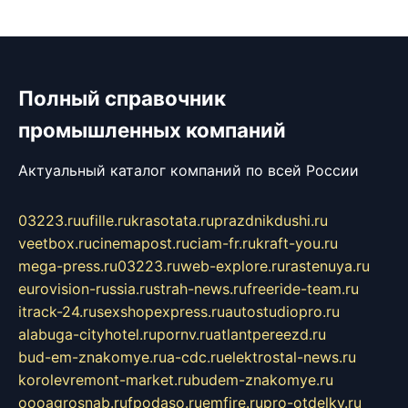
Полный справочник
промышленных компаний
Актуальный каталог компаний по всей России
03223.ru
ufille.ru
krasotata.ru
prazdnikdushi.ru
veetbox.ru
cinemapost.ru
ciam-fr.ru
kraft-you.ru
mega-press.ru
03223.ru
web-explore.ru
rastenuya.ru
eurovision-russia.ru
strah-news.ru
freeride-team.ru
itrack-24.ru
sexshopexpress.ru
autostudiopro.ru
alabuga-cityhotel.ru
pornv.ru
atlantpereezd.ru
bud-em-znakomye.ru
a-cdc.ru
elektrostal-news.ru
korolevremont-market.ru
budem-znakomye.ru
oooagrosnab.ru
fpodaso.ru
emfire.ru
pro-otdelky.ru