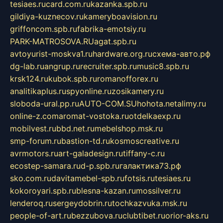
tesiaes.ru
card.com.ru
kazanka.spb.ru
gildiya-kuznecov.ru
kameryboavision.ru
griffoncom.spb.ru
fabrika-emotsiy.ru
PARK-MATROSOVA.RU
agat.spb.ru
avtoyurist-moskva1.ru
hardware.org.ru
схема-авто.рф
dg-lab.ru
angrup.ru
recruiter.spb.ru
music8.spb.ru
krsk124.ru
kubok.spb.ru
romanofforex.ru
analitikaplus.ru
spyonline.ru
zosikamery.ru
sloboda-ural.pp.ru
AUTO-COM.SU
hohota.net
alimy.ru
online-z.com
aromat-vostoka.ru
otdelkaexp.ru
mobilvest.ru
bbd.net.ru
mebelshop.msk.ru
smp-forum.ru
bastion-td.ru
kosmoscreative.ru
avrmotors.ru
art-galadesign.ru
tiffany-c.ru
ecostep-samara.ru
d-p.spb.ru
галактика73.рф
sko.com.ru
davitamebel-spb.ru
fotsis.ru
tesiaes.ru
kokoroyari.spb.ru
blesna-kazan.ru
mossilver.ru
lenderoq.ru
sergeydobrin.ru
tochkazvuka.msk.ru
people-of-art.ru
bezzubova.ru
clubtibet.ru
orior-aks.ru