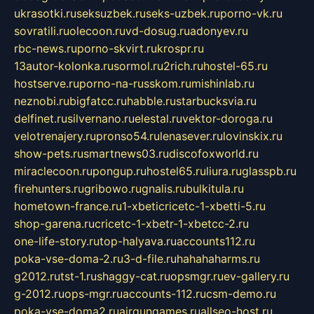
ukrasotki.ru
seksuzbek.ru
seks-uzbek.ru
porno-vk.ru
sovratili.ru
olecoon.ru
vd-dosug.ru
adonyev.ru
rbc-news.ru
porno-skvirt.ru
krospr.ru
13autor-kolonka.ru
sormol.ru
2rich.ru
hostel-65.ru
hostserve.ru
porno-na-russkom.ru
mishinlab.ru
neznobi.ru
bigfatcc.ru
habble.ru
starbucksvia.ru
delfinet.ru
silvernano.ru
elestal.ru
vektor-doroga.ru
velotrenajery.ru
pronso54.ru
lenasever.ru
lovinskix.ru
show-pets.ru
smartnews03.ru
discofoxworld.ru
miraclecoon.ru
pongup.ru
hostel65.ru
liura.ru
glasspb.ru
firehunters.ru
gribowo.ru
gnalis.ru
bulkitula.ru
hometown-france.ru
1-xbeticricetc-1-xbetti-5.ru
shop-garena.ru
cricetc-1-xbetr-1-xbetcc-2.ru
one-life-story.ru
top-halyava.ru
accounts112.ru
poka-vse-doma-2.ru
3-d-file.ru
hahahaharms.ru
g2012.ru
tst-1.ru
shaggy-cat.ru
opsmgr.ru
ev-gallery.ru
g-2012.ru
ops-mgr.ru
accounts-112.ru
csm-demo.ru
poka-vse-doma2.ru
airgungames.ru
allseo-host.ru