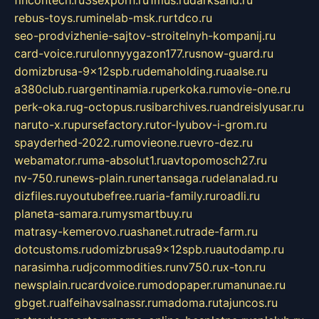
rebus-toys.ru
minelab-msk.ru
rtdco.ru
seo-prodvizhenie-sajtov-stroitelnyh-kompanij.ru
card-voice.ru
rulonnyygazon177.ru
snow-guard.ru
domizbrusa-9x12spb.ru
demaholding.ru
aalse.ru
a380club.ru
argentinamia.ru
perkoka.ru
movie-one.ru
perk-oka.ru
g-octopus.ru
sibarchives.ru
andreislyusar.ru
naruto-x.ru
pursefactory.ru
tor-lyubov-i-grom.ru
spayderhed-2022.ru
movieone.ru
evro-dez.ru
webamator.ru
ma-absolut1.ru
avtopomosch27.ru
nv-750.ru
news-plain.ru
nertansaga.ru
delanalad.ru
dizfiles.ru
youtubefree.ru
aria-family.ru
roadli.ru
planeta-samara.ru
mysmartbuy.ru
matrasy-kemerovo.ru
ashanet.ru
trade-farm.ru
dotcustoms.ru
domizbrusa9x12spb.ru
autodamp.ru
narasimha.ru
djcommodities.ru
nv750.ru
x-ton.ru
newsplain.ru
cardvoice.ru
modopaper.ru
manunae.ru
gbget.ru
alfeihavsalnassr.ru
madoma.ru
tajuncos.ru