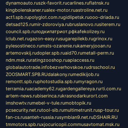
dynamoauto.ru
szk-favorit.ru
carlines.ru
flatnsk.ru
kingbolenskaner.ru
alex-motor.ru
astroline.net.ru
act1.spb.ru
polyglot.com.ru
gidlipetsk.ru
ooo-driada.ru
detsad125.ru
mir-zdoroviya.ru
bruslanovo.ru
siterem.ru
council.spb.ru
лодкипатриот.рф
kafekolizey.ru
iclub.net.ru
gazon-easy.ru
sugarepilekb.ru
grinox.ru
pylesostineco.ru
msts-ozarenie.ru
kameryjooan.ru
artemovskij.ru
dopler.spb.ru
aid70.ru
metall-perm.ru
ndm.msk.ru
ratingzooshop.ru
apiaccess.ru
globalautotrade.info
bezverhovskoe.ru
drsschool.ru
ZOOSMART.SPB.RU
dalakony.ru
medikijob.ru
remontt.spb.ru
photostudia.spb.ru
myragon.ru
terramia.ru
academy62.ru
gardengallereya.ru
rti.com.ru
artem-news.ru
biserinca.ru
krasnodarkurort.com
imshowtv.ru
mebel-v-tule.ru
mobtopik.ru
pcsecurity.net.ru
tool-sib.ru
multimetrunit.ru
sp-tour.ru
fan-cs.ru
santeh-russia.ru
symbian9.net.ru
DSHAIR.RU
tmmotors.spb.ru
xjocuricopii.com
musavtomat.msk.ru