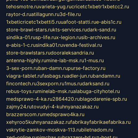
tehosmotre.ru
varieta-yug.ru
cricetc1xbetr1xbetcc2.ru
raytor-d.ru
atillagunn.ru
3d-file.ru
1xbeticricetc1xbetti5.ru
uafoot-statti.ru
e-abis1c.ru
store-brawl-stars.ru
kts-services.ru
dark-sand.ru
sindika-01.ru
sp-life.ru
x-legion.ru
sib-archives.ru
e-abis-1-c.ru
sindika01.ru
venda-festival.ru
store-brawlstars.ru
dooraleksandria.ru
antenna-highly.ru
mine-lab-msk.ru
1-mus.ru
3-sex-porn.ru
ban-damn.ru
purse-factory.ru
viagra-tablet.ru
fasbags.ru
adler-jun.ru
bandamn.ru
fincontech.ru
3sexporn.ru
1mus.ru
darksand.ru
rebus-toys.ru
minelab-msk.ru
alabuga-cityhotel.ru
medsprawo-4-ka.ru
2864420.ru
blagodarenie-spb.ru
zajmy24.ru
tovudyi-4-kuhnyanazakaz.ru
brazzerscom.ru
medsprawo4ka.ru
xehyroo5kuhnyanazakaz.ru
fabrikayfabrikaefabrika.ru
vskrytie-zamkov-moskva-113.ru
biletnadom.ru
zed-online.ru
pimchax.ru
brazzers-hd.ru
z-host.ru