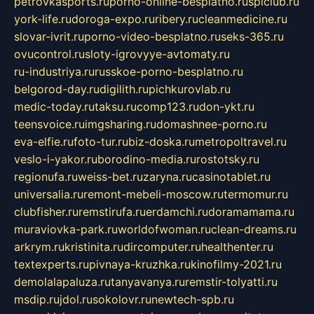
petrovkasports.ru
porno-online-besplatno.ru
splclub.ru
york-life.ru
doroga-expo.ru
ribery.ru
cleanmedicine.ru
slovar-ivrit.ru
porno-video-besplatno.ru
seks-365.ru
ovucontrol.ru
sloty-igrovyye-avtomaty.ru
ru-industriya.ru
russkoe-porno-besplatno.ru
belgorod-day.ru
digilith.ru
pichkurovlab.ru
medic-today.ru
taksu.ru
comp123.ru
don-ykt.ru
teensvoice.ru
imgsharing.ru
domashnee-porno.ru
eva-elfie.ru
foto-tur.ru
biz-doska.ru
metropoltravel.ru
veslo-i-yakor.ru
borodino-media.ru
rostotsky.ru
regionufa.ru
weiss-bet.ru
zaryna.ru
casinotablet.ru
universalia.ru
remont-mebeli-moscow.ru
termomur.ru
clubfisher.ru
remstirufa.ru
erdamchi.ru
doramamama.ru
muraviovka-park.ru
worldofwoman.ru
clean-dreams.ru
arkrym.ru
kristinita.ru
dircomputer.ru
healthenter.ru
textexperts.ru
pivnaya-kruzhka.ru
kinofilmy-2021.ru
demolalapaluza.ru
tanyavanya.ru
remstir-tolyatti.ru
msdip.ru
jdol.ru
sokolovr.ru
newtech-spb.ru