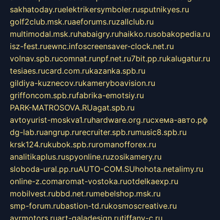
sakhatoday.ru
elektrikersymboler.ru
sputnikyes.ru
golf2club.msk.ru
aeforums.ru
zallclub.ru
multimodal.msk.ru
habaigry.ru
haikko.ru
sobakopedia.ru
isz-fest.ru
ewnc.info
screensaver-clock.net.ru
volnav.spb.ru
comnat.ru
npf.net.ru
7bit.pp.ru
kalugatur.ru
tesiaes.ru
card.com.ru
kazanka.spb.ru
gildiya-kuznecov.ru
kameryboavision.ru
griffoncom.spb.ru
fabrika-emotsiy.ru
PARK-MATROSOVA.RU
agat.spb.ru
avtoyurist-moskva1.ru
hardware.org.ru
схема-авто.рф
dg-lab.ru
angrup.ru
recruiter.spb.ru
music8.spb.ru
krsk124.ru
kubok.spb.ru
romanofforex.ru
analitikaplus.ru
spyonline.ru
zosikamery.ru
sloboda-ural.pp.ru
AUTO-COM.SU
hohota.net
alimy.ru
online-z.com
aromat-vostoka.ru
otdelkaexp.ru
mobilvest.ru
bbd.net.ru
mebelshop.msk.ru
smp-forum.ru
bastion-td.ru
kosmoscreative.ru
avrmotors.ru
art-galadesign.ru
tiffany-c.ru