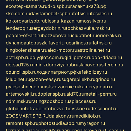
ecostep-samara.ru
d-p.spb.ru
галактика73.рф
sko.com.ru
davitamebel-spb.ru
fotsis.ru
tesiaes.ru
kokoroyari.spb.ru
blesna-kazan.ru
mossilver.ru
lenderoq.ru
sergeydobrin.ru
tochkazvuka.msk.ru
people-of-art.ru
bezzubova.ru
clubtibet.ru
orior-aks.ru
dynamoauto.ru
szk-favorit.ru
carlines.ru
flatnsk.ru
kingbolenskaner.ru
alex-motor.ru
astroline.net.ru
act1.spb.ru
polyglot.com.ru
gidlipetsk.ru
ooo-driada.ru
detsad125.ru
mir-zdoroviya.ru
bruslanovo.ru
siterem.ru
council.spb.ru
лодкипатриот.рф
kafekolizey.ru
iclub.net.ru
gazon-easy.ru
sugarepilekb.ru
grinox.ru
pylesostineco.ru
msts-ozarenie.ru
kameryjooan.ru
artemovskij.ru
dopler.spb.ru
aid70.ru
metall-perm.ru
ndm.msk.ru
ratingzooshop.ru
apiaccess.ru
globalautotrade.info
bezverhovskoe.ru
drsschool.ru
ZOOSMART.SPB.RU
dalakony.ru
medikijob.ru
remontt.spb.ru
photostudia.spb.ru
myragon.ru
terramia.ru
academy62.ru
gardengallereya.ru
rti.com.ru