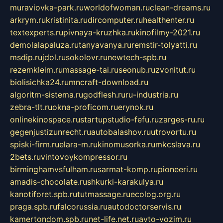
muraviovka-park.ru
worldofwoman.ru
clean-dreams.ru
arkrym.ru
kristinita.ru
dircomputer.ru
healthenter.ru
textexperts.ru
pivnaya-kruzhka.ru
kinofilmy-2021.ru
demolalapaluza.ru
tanyavanya.ru
remstir-tolyatti.ru
msdip.ru
jdol.ru
sokolovr.ru
newtech-spb.ru
rezemkleim.ru
massage-tai.ru
seonub.ru
zvonitut.ru
biolisichka24.ru
mncraft-download.ru
algoritm-sistema.ru
godflesh.ru
ru-industria.ru
zebra-tlt.ru
okna-proficom.ru
erynok.ru
onlinekinospace.ru
startupstudio-fefu.ru
zarges-ru.ru
gegenjustizunrecht.ru
autobalashov.ru
utrovortu.ru
spiski-firm.ru
elara-m.ru
kinomusorka.ru
mkcslava.ru
2bets.ru
vintovoykompressor.ru
birminghamvsfulham.ru
sarmat-komp.ru
pioneeri.ru
amadis-chocolate.ru
shkurki-karakulya.ru
kanotiforet.spb.ru
tutmassage.ru
ecolog.org.ru
praga.spb.ru
falcorussia.ru
autodoctorservis.ru
kamertondom.spb.ru
net-life.net.ru
avto-vozim.ru