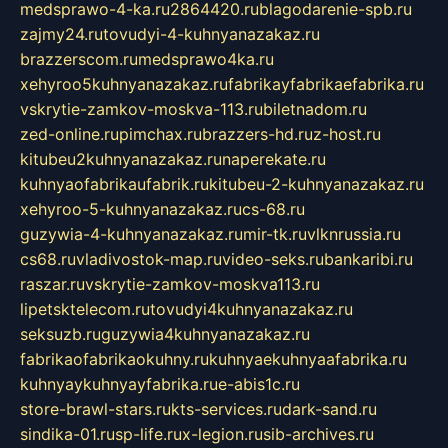
medsprawo-4-ka.ru
2864420.ru
blagodarenie-spb.ru
zajmy24.ru
tovudyi-4-kuhnyanazakaz.ru
brazzerscom.ru
medsprawo4ka.ru
xehyroo5kuhnyanazakaz.ru
fabrikayfabrikaefabrika.ru
vskrytie-zamkov-moskva-113.ru
biletnadom.ru
zed-online.ru
pimchax.ru
brazzers-hd.ru
z-host.ru
kitubeu2kuhnyanazakaz.ru
naperekate.ru
kuhnyaofabrikaufabrik.ru
kitubeu-2-kuhnyanazakaz.ru
xehyroo-5-kuhnyanazakaz.ru
cs-68.ru
guzywia-4-kuhnyanazakaz.ru
mir-tk.ru
vlknrussia.ru
cs68.ru
vladivostok-map.ru
video-seks.ru
bankaribi.ru
raszar.ru
vskrytie-zamkov-moskva113.ru
lipetsktelecom.ru
tovudyi4kuhnyanazakaz.ru
seksuzb.ru
guzywia4kuhnyanazakaz.ru
fabrikaofabrikaokuhny.ru
kuhnyaekuhnyaafabrika.ru
kuhnyaykuhnyayfabrika.ru
e-abis1c.ru
store-brawl-stars.ru
kts-services.ru
dark-sand.ru
sindika-01.ru
sp-life.ru
x-legion.ru
sib-archives.ru