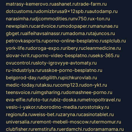
matrasy-kemerovo.ru
ashanet.ru
trade-farm.ru
dotcustoms.ru
domizbrusa9x12spb.ru
autodamp.ru
narasimha.ru
djcommodities.ru
nv750.ru
x-ton.ru
newsplain.ru
cardvoice.ru
modopaper.ru
manunae.ru
gbget.ru
alfeihavsalnassr.ru
madoma.ru
tajuncos.ru
petrovkasports.ru
porno-online-besplatno.ru
splclub.ru
york-life.ru
doroga-expo.ru
ribery.ru
cleanmedicine.ru
slovar-ivrit.ru
porno-video-besplatno.ru
seks-365.ru
ovucontrol.ru
sloty-igrovyye-avtomaty.ru
ru-industriya.ru
russkoe-porno-besplatno.ru
belgorod-day.ru
digilith.ru
pichkurovlab.ru
medic-today.ru
taksu.ru
comp123.ru
don-ykt.ru
teensvoice.ru
imgsharing.ru
domashnee-porno.ru
eva-elfie.ru
foto-tur.ru
biz-doska.ru
metropoltravel.ru
veslo-i-yakor.ru
borodino-media.ru
rostotsky.ru
regionufa.ru
weiss-bet.ru
zaryna.ru
casinotablet.ru
universalia.ru
remont-mebeli-moscow.ru
termomur.ru
clubfisher.ru
remstirufa.ru
erdamchi.ru
doramamama.ru