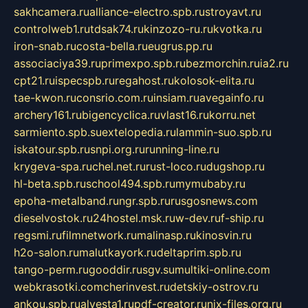
sakhcamera.ru
alliance-electro.spb.ru
stroyavt.ru
controlweb1.ru
tdsak74.ru
kinzozo-ru.ru
kvotka.ru
iron-snab.ru
costa-bella.ru
eugrus.pp.ru
associaciya39.ru
primexpo.spb.ru
bezmorchin.ru
ia2.ru
cpt21.ru
ispecspb.ru
regahost.ru
kolosok-elita.ru
tae-kwon.ru
consrio.com.ru
insiam.ru
avegainfo.ru
archery161.ru
bigencyclica.ru
vlast16.ru
korru.net
sarmiento.spb.su
extelopedia.ru
lammin-suo.spb.ru
iskatour.spb.ru
snpi.org.ru
running-line.ru
krygeva-spa.ru
chel.net.ru
rust-loco.ru
dugshop.ru
hl-beta.spb.ru
school494.spb.ru
mymubaby.ru
epoha-metalband.ru
ngr.spb.ru
rusgosnews.com
dieselvostok.ru
24hostel.msk.ru
w-dev.ru
f-ship.ru
regsmi.ru
filmnetwork.ru
malinasp.ru
kinosvin.ru
h2o-salon.ru
malutkayork.ru
deltaprim.spb.ru
tango-perm.ru
gooddir.ru
sgv.su
multiki-online.com
webkrasotki.com
cherinvest.ru
detskiy-ostrov.ru
ankou.spb.ru
alvesta1.ru
pdf-creator.ru
nix-files.org.ru