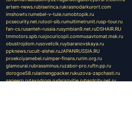
artem-news.ru
biserinca.ru
krasnodarkurort.com
imshowtv.ru
mebel-v-tule.ru
mobtopik.ru
pcsecurity.net.ru
tool-sib.ru
multimetrunit.ru
sp-tour.ru
fan-cs.ru
santeh-russia.ru
symbian9.net.ru
DSHAIR.RU
tmmotors.spb.ru
xjocuricopii.com
musavtomat.msk.ru
obustrojdom.ru
sovetcik.ru
ybaranovskaya.ru
ppknews.ru
cult-alshei.ru
JAPANRUSSIA.RU
proekciyamebel.ru
imper-finans.ru
rim.org.ru
glamourai.ru
brassminus.ru
zabor-pro.ru
ftn.pp.ru
dorogoe58.ru
laimengpacker.ru
kuzova-zapchasti.ru
sageerp.ru
taxodrom.ru
dsrazvitie.ru
hardcity.net.ru
ratinghomegames.ru
topservice25.ru
gubernyan.ru
gtglasslined.ru
ii4.ru
tssport.spb.ru
andorra24.com
blackwallstreet.ru
oboimos.ru
optim-doors.com.ru
ikuch.ru
nycr.org.ru
npa21.ru
vremya-ch.spb.ru
desert000.ru
ivtorgi.ru
ifiori.ru
catalog-statei.ru
dcv.org.ru
spetsmaster174.ru
ipkameryhiseeu.ru
dum26.ru
ruspol.spb.ru
fr-opendp.ru
kam-solnyshko.ru