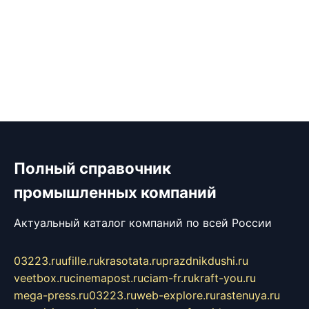
Полный справочник
промышленных компаний
Актуальный каталог компаний по всей России
03223.ru
ufille.ru
krasotata.ru
prazdnikdushi.ru
veetbox.ru
cinemapost.ru
ciam-fr.ru
kraft-you.ru
mega-press.ru
03223.ru
web-explore.ru
rastenuya.ru