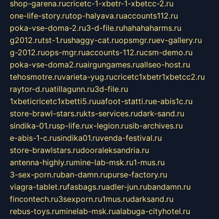
shop-garena.ru
cricetc-1-xbetr-1-xbetcc-2.ru
one-life-story.ru
top-halyava.ru
accounts112.ru
poka-vse-doma-2.ru
3-d-file.ru
hahahaharms.ru
g2012.ru
tst-1.ru
shaggy-cat.ru
opsmgr.ru
ev-gallery.ru
g-2012.ru
ops-mgr.ru
accounts-112.ru
csm-demo.ru
poka-vse-doma2.ru
airgungames.ru
allseo-host.ru
tehosmotre.ru
varieta-yug.ru
cricetc1xbetr1xbetcc2.ru
raytor-d.ru
atillagunn.ru
3d-file.ru
1xbeticricetc1xbetti5.ru
uafoot-statti.ru
e-abis1c.ru
store-brawl-stars.ru
kts-services.ru
dark-sand.ru
sindika-01.ru
sp-life.ru
x-legion.ru
sib-archives.ru
e-abis-1-c.ru
sindika01.ru
venda-festival.ru
store-brawlstars.ru
dooraleksandria.ru
antenna-highly.ru
mine-lab-msk.ru
1-mus.ru
3-sex-porn.ru
ban-damn.ru
purse-factory.ru
viagra-tablet.ru
fasbags.ru
adler-jun.ru
bandamn.ru
fincontech.ru
3sexporn.ru
1mus.ru
darksand.ru
rebus-toys.ru
minelab-msk.ru
alabuga-cityhotel.ru