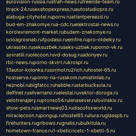
eurovision-russia.ru
strah-news.ru
freeride-team.ru
itrack-24.ru
sexshopexpress.ru
autostudiopro.ru
alabuga-cityhotel.ru
pornv.ru
atlantpereezd.ru
bud-em-znakomye.ru
a-cdc.ru
elektrostal-news.ru
korolevremont-market.ru
budem-znakomye.ru
oooagrosnab.ru
fpodaso.ru
emfire.ru
pro-otdelky.ru
ukrasotki.ru
seksuzbek.ru
seks-uzbek.ru
porno-vk.ru
sovratili.ru
olecoon.ru
vd-dosug.ru
adonyev.ru
rbc-news.ru
porno-skvirt.ru
krospr.ru
13autor-kolonka.ru
sormol.ru
2rich.ru
hostel-65.ru
hostserve.ru
porno-na-russkom.ru
mishinlab.ru
neznobi.ru
bigfatcc.ru
habble.ru
starbucksvia.ru
delfinet.ru
silvernano.ru
elestal.ru
vektor-doroga.ru
velotrenajery.ru
pronso54.ru
lenasever.ru
lovinskix.ru
show-pets.ru
smartnews03.ru
discofoxworld.ru
miraclecoon.ru
pongup.ru
hostel65.ru
liura.ru
glasspb.ru
firehunters.ru
gribowo.ru
gnalis.ru
bulkitula.ru
hometown-france.ru
1-xbeticricetc-1-xbetti-5.ru