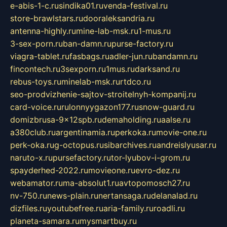
e-abis-1-c.ru
sindika01.ru
venda-festival.ru
store-brawlstars.ru
dooraleksandria.ru
antenna-highly.ru
mine-lab-msk.ru
1-mus.ru
3-sex-porn.ru
ban-damn.ru
purse-factory.ru
viagra-tablet.ru
fasbags.ru
adler-jun.ru
bandamn.ru
fincontech.ru
3sexporn.ru
1mus.ru
darksand.ru
rebus-toys.ru
minelab-msk.ru
rtdco.ru
seo-prodvizhenie-sajtov-stroitelnyh-kompanij.ru
card-voice.ru
rulonnyygazon177.ru
snow-guard.ru
domizbrusa-9x12spb.ru
demaholding.ru
aalse.ru
a380club.ru
argentinamia.ru
perkoka.ru
movie-one.ru
perk-oka.ru
g-octopus.ru
sibarchives.ru
andreislyusar.ru
naruto-x.ru
pursefactory.ru
tor-lyubov-i-grom.ru
spayderhed-2022.ru
movieone.ru
evro-dez.ru
webamator.ru
ma-absolut1.ru
avtopomosch27.ru
nv-750.ru
news-plain.ru
nertansaga.ru
delanalad.ru
dizfiles.ru
youtubefree.ru
aria-family.ru
roadli.ru
planeta-samara.ru
mysmartbuy.ru