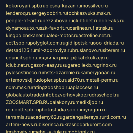
kokoroyari.spb.ru
blesna-kazan.ru
mossilver.ru
lenderoq.ru
sergeydobrin.ru
tochkazvuka.msk.ru
people-of-art.ru
bezzubova.ru
clubtibet.ru
orior-aks.ru
dynamoauto.ru
szk-favorit.ru
carlines.ru
flatnsk.ru
kingbolenskaner.ru
alex-motor.ru
astroline.net.ru
act1.spb.ru
polyglot.com.ru
gidlipetsk.ru
ooo-driada.ru
detsad125.ru
mir-zdoroviya.ru
bruslanovo.ru
siterem.ru
council.spb.ru
лодкипатриот.рф
kafekolizey.ru
iclub.net.ru
gazon-easy.ru
sugarepilekb.ru
grinox.ru
pylesostineco.ru
msts-ozarenie.ru
kameryjooan.ru
artemovskij.ru
dopler.spb.ru
aid70.ru
metall-perm.ru
ndm.msk.ru
ratingzooshop.ru
apiaccess.ru
globalautotrade.info
bezverhovskoe.ru
drsschool.ru
ZOOSMART.SPB.RU
dalakony.ru
medikijob.ru
remontt.spb.ru
photostudia.spb.ru
myragon.ru
terramia.ru
academy62.ru
gardengallereya.ru
rti.com.ru
artem-news.ru
biserinca.ru
krasnodarkurort.com
imshowtv.ru
mebel-v-tule.ru
mobtopik.ru