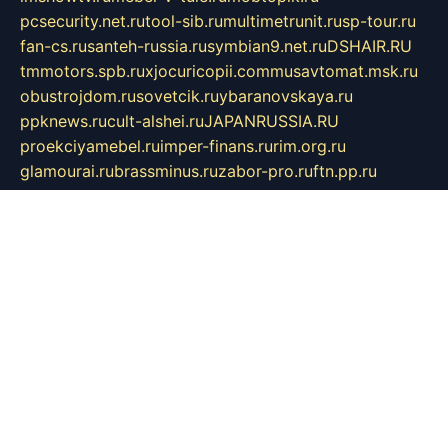
pcsecurity.net.ru
tool-sib.ru
multimetrunit.ru
sp-tour.ru
fan-cs.ru
santeh-russia.ru
symbian9.net.ru
DSHAIR.RU
tmmotors.spb.ru
xjocuricopii.com
musavtomat.msk.ru
obustrojdom.ru
sovetcik.ru
ybaranovskaya.ru
ppknews.ru
cult-alshei.ru
JAPANRUSSIA.RU
proekciyamebel.ru
imper-finans.ru
rim.org.ru
glamourai.ru
brassminus.ru
zabor-pro.ru
ftn.pp.ru
dorogoe58.ru
laimengpacker.ru
kuzova-zapchasti.ru
sageerp.ru
taxodrom.ru
dsrazvitie.ru
hardcity.net.ru
ratinghomegames.ru
topservice25.ru
gubernyan.ru
gtglasslined.ru
ii4.ru
tssport.spb.ru
andorra24.com
blackwallstreet.ru
oboimos.ru
optim-doors.com.ru
ikuch.ru
nycr.org.ru
npa21.ru
vremya-ch.spb.ru
desert000.ru
ivtorgi.ru
ifiori.ru
catalog-statei.ru
dcv.org.ru
spetsmaster174.ru
ipkameryhiseeu.ru
dum26.ru
ruspol.spb.ru
fr-opendp.ru
kam-solnyshko.ru
cheyenne-arapaho.ru
sevzapmetal.spb.ru
ted-lapidus.spb.ru
parasite-eliminator.ru