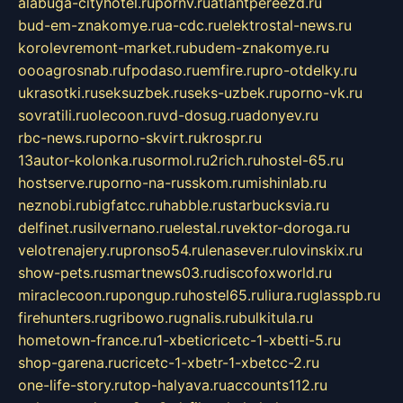
alabuga-cityhotel.ru
pornv.ru
atlantpereezd.ru
bud-em-znakomye.ru
a-cdc.ru
elektrostal-news.ru
korolevremont-market.ru
budem-znakomye.ru
oooagrosnab.ru
fpodaso.ru
emfire.ru
pro-otdelky.ru
ukrasotki.ru
seksuzbek.ru
seks-uzbek.ru
porno-vk.ru
sovratili.ru
olecoon.ru
vd-dosug.ru
adonyev.ru
rbc-news.ru
porno-skvirt.ru
krospr.ru
13autor-kolonka.ru
sormol.ru
2rich.ru
hostel-65.ru
hostserve.ru
porno-na-russkom.ru
mishinlab.ru
neznobi.ru
bigfatcc.ru
habble.ru
starbucksvia.ru
delfinet.ru
silvernano.ru
elestal.ru
vektor-doroga.ru
velotrenajery.ru
pronso54.ru
lenasever.ru
lovinskix.ru
show-pets.ru
smartnews03.ru
discofoxworld.ru
miraclecoon.ru
pongup.ru
hostel65.ru
liura.ru
glasspb.ru
firehunters.ru
gribowo.ru
gnalis.ru
bulkitula.ru
hometown-france.ru
1-xbeticricetc-1-xbetti-5.ru
shop-garena.ru
cricetc-1-xbetr-1-xbetcc-2.ru
one-life-story.ru
top-halyava.ru
accounts112.ru