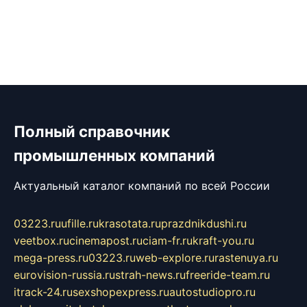
Полный справочник
промышленных компаний
Актуальный каталог компаний по всей России
03223.ru
ufille.ru
krasotata.ru
prazdnikdushi.ru
veetbox.ru
cinemapost.ru
ciam-fr.ru
kraft-you.ru
mega-press.ru
03223.ru
web-explore.ru
rastenuya.ru
eurovision-russia.ru
strah-news.ru
freeride-team.ru
itrack-24.ru
sexshopexpress.ru
autostudiopro.ru