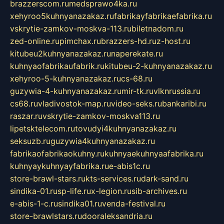
brazzerscom.ru
medsprawo4ka.ru
xehyroo5kuhnyanazakaz.ru
fabrikayfabrikaefabrika.ru
vskrytie-zamkov-moskva-113.ru
biletnadom.ru
zed-online.ru
pimchax.ru
brazzers-hd.ru
z-host.ru
kitubeu2kuhnyanazakaz.ru
naperekate.ru
kuhnyaofabrikaufabrik.ru
kitubeu-2-kuhnyanazakaz.ru
xehyroo-5-kuhnyanazakaz.ru
cs-68.ru
guzywia-4-kuhnyanazakaz.ru
mir-tk.ru
vlknrussia.ru
cs68.ru
vladivostok-map.ru
video-seks.ru
bankaribi.ru
raszar.ru
vskrytie-zamkov-moskva113.ru
lipetsktelecom.ru
tovudyi4kuhnyanazakaz.ru
seksuzb.ru
guzywia4kuhnyanazakaz.ru
fabrikaofabrikaokuhny.ru
kuhnyaekuhnyaafabrika.ru
kuhnyaykuhnyayfabrika.ru
e-abis1c.ru
store-brawl-stars.ru
kts-services.ru
dark-sand.ru
sindika-01.ru
sp-life.ru
x-legion.ru
sib-archives.ru
e-abis-1-c.ru
sindika01.ru
venda-festival.ru
store-brawlstars.ru
dooraleksandria.ru