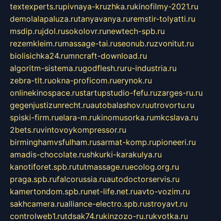
textexperts.ru
pivnaya-kruzhka.ru
kinofilmy-2021.ru
demolalapaluza.ru
tanyavanya.ru
remstir-tolyatti.ru
msdip.ru
jdol.ru
sokolovr.ru
newtech-spb.ru
rezemkleim.ru
massage-tai.ru
seonub.ru
zvonitut.ru
biolisichka24.ru
mncraft-download.ru
algoritm-sistema.ru
godflesh.ru
ru-industria.ru
zebra-tlt.ru
okna-proficom.ru
erynok.ru
onlinekinospace.ru
startupstudio-fefu.ru
zarges-ru.ru
gegenjustizunrecht.ru
autobalashov.ru
utrovortu.ru
spiski-firm.ru
elara-m.ru
kinomusorka.ru
mkcslava.ru
2bets.ru
vintovoykompressor.ru
birminghamvsfulham.ru
sarmat-komp.ru
pioneeri.ru
amadis-chocolate.ru
shkurki-karakulya.ru
kanotiforet.spb.ru
tutmassage.ru
ecolog.org.ru
praga.spb.ru
falcorussia.ru
autodoctorservis.ru
kamertondom.spb.ru
net-life.net.ru
avto-vozim.ru
sakhcamera.ru
alliance-electro.spb.ru
stroyavt.ru
controlweb1.ru
tdsak74.ru
kinzozo-ru.ru
kvotka.ru