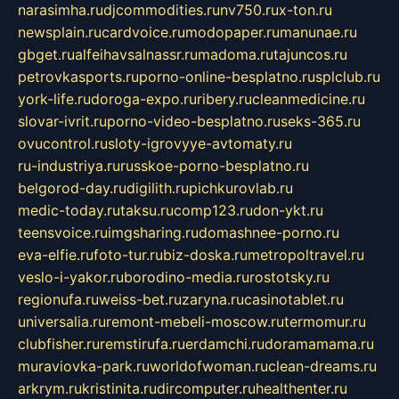
narasimha.ru
djcommodities.ru
nv750.ru
x-ton.ru
newsplain.ru
cardvoice.ru
modopaper.ru
manunae.ru
gbget.ru
alfeihavsalnassr.ru
madoma.ru
tajuncos.ru
petrovkasports.ru
porno-online-besplatno.ru
splclub.ru
york-life.ru
doroga-expo.ru
ribery.ru
cleanmedicine.ru
slovar-ivrit.ru
porno-video-besplatno.ru
seks-365.ru
ovucontrol.ru
sloty-igrovyye-avtomaty.ru
ru-industriya.ru
russkoe-porno-besplatno.ru
belgorod-day.ru
digilith.ru
pichkurovlab.ru
medic-today.ru
taksu.ru
comp123.ru
don-ykt.ru
teensvoice.ru
imgsharing.ru
domashnee-porno.ru
eva-elfie.ru
foto-tur.ru
biz-doska.ru
metropoltravel.ru
veslo-i-yakor.ru
borodino-media.ru
rostotsky.ru
regionufa.ru
weiss-bet.ru
zaryna.ru
casinotablet.ru
universalia.ru
remont-mebeli-moscow.ru
termomur.ru
clubfisher.ru
remstirufa.ru
erdamchi.ru
doramamama.ru
muraviovka-park.ru
worldofwoman.ru
clean-dreams.ru
arkrym.ru
kristinita.ru
dircomputer.ru
healthenter.ru