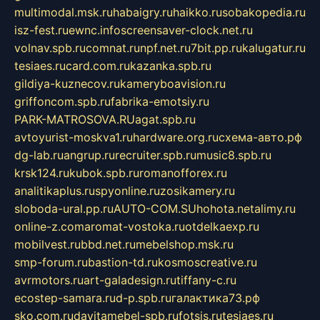
multimodal.msk.ru
habaigry.ru
haikko.ru
sobakopedia.ru
isz-fest.ru
ewnc.info
screensaver-clock.net.ru
volnav.spb.ru
comnat.ru
npf.net.ru
7bit.pp.ru
kalugatur.ru
tesiaes.ru
card.com.ru
kazanka.spb.ru
gildiya-kuznecov.ru
kameryboavision.ru
griffoncom.spb.ru
fabrika-emotsiy.ru
PARK-MATROSOVA.RU
agat.spb.ru
avtoyurist-moskva1.ru
hardware.org.ru
схема-авто.рф
dg-lab.ru
angrup.ru
recruiter.spb.ru
music8.spb.ru
krsk124.ru
kubok.spb.ru
romanofforex.ru
analitikaplus.ru
spyonline.ru
zosikamery.ru
sloboda-ural.pp.ru
AUTO-COM.SU
hohota.net
alimy.ru
online-z.com
aromat-vostoka.ru
otdelkaexp.ru
mobilvest.ru
bbd.net.ru
mebelshop.msk.ru
smp-forum.ru
bastion-td.ru
kosmoscreative.ru
avrmotors.ru
art-galadesign.ru
tiffany-c.ru
ecostep-samara.ru
d-p.spb.ru
галактика73.рф
sko.com.ru
davitamebel-spb.ru
fotsis.ru
tesiaes.ru