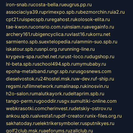
iron-snab.ru
costa-bella.ru
eugrus.pp.ru
associaciya39.ru
primexpo.spb.ru
bezmorchin.ru
ia2.ru
cpt21.ru
ispecspb.ru
regahost.ru
kolosok-elita.ru
tae-kwon.ru
consrio.com.ru
insiam.ru
avegainfo.ru
archery161.ru
bigencyclica.ru
vlast16.ru
korru.net
sarmiento.spb.su
extelopedia.ru
lammin-suo.spb.ru
iskatour.spb.ru
snpi.org.ru
running-line.ru
krygeva-spa.ru
chel.net.ru
rust-loco.ru
dugshop.ru
hl-beta.spb.ru
school494.spb.ru
mymubaby.ru
epoha-metalband.ru
ngr.spb.ru
rusgosnews.com
dieselvostok.ru
24hostel.msk.ru
w-dev.ru
f-ship.ru
regsmi.ru
filmnetwork.ru
malinasp.ru
kinosvin.ru
h2o-salon.ru
malutkayork.ru
deltaprim.spb.ru
tango-perm.ru
gooddir.ru
sgv.su
multiki-online.com
webkrasotki.com
cherinvest.ru
detskiy-ostrov.ru
ankou.spb.ru
alvesta1.ru
pdf-creator.ru
nix-files.org.ru
sakhatoday.ru
elektrikersymboler.ru
sputnikyes.ru
golf2club.msk.ru
aeforums.ru
zallclub.ru