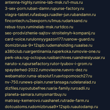
antenna-highly.ru
mine-lab-msk.ru
1-mus.ru
3-sex-porn.ru
ban-damn.ru
purse-factory.ru
viagra-tablet.ru
fasbags.ru
adler-jun.ru
bandamn.ru
fincontech.ru
3sexporn.ru
1mus.ru
darksand.ru
rebus-toys.ru
minelab-msk.ru
rtdco.ru
seo-prodvizhenie-sajtov-stroitelnyh-kompanij.ru
card-voice.ru
rulonnyygazon177.ru
snow-guard.ru
domizbrusa-9x12spb.ru
demaholding.ru
aalse.ru
a380club.ru
argentinamia.ru
perkoka.ru
movie-one.ru
perk-oka.ru
g-octopus.ru
sibarchives.ru
andreislyusar.ru
naruto-x.ru
pursefactory.ru
tor-lyubov-i-grom.ru
spayderhed-2022.ru
movieone.ru
evro-dez.ru
webamator.ru
ma-absolut1.ru
avtopomosch27.ru
nv-750.ru
news-plain.ru
nertansaga.ru
delanalad.ru
dizfiles.ru
youtubefree.ru
aria-family.ru
roadli.ru
planeta-samara.ru
mysmartbuy.ru
matrasy-kemerovo.ru
ashanet.ru
trade-farm.ru
dotcustoms.ru
domizbrusa9x12spb.ru
autodamp.ru