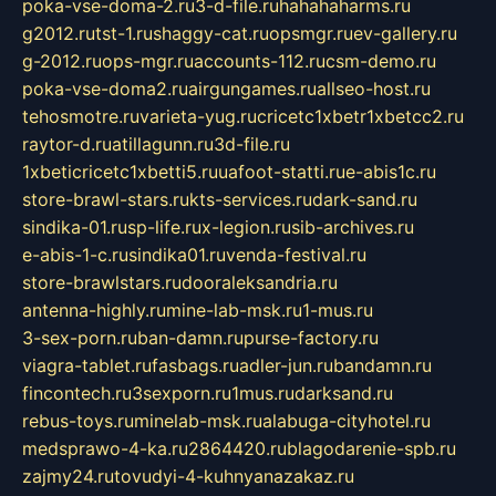
poka-vse-doma-2.ru
3-d-file.ru
hahahaharms.ru
g2012.ru
tst-1.ru
shaggy-cat.ru
opsmgr.ru
ev-gallery.ru
g-2012.ru
ops-mgr.ru
accounts-112.ru
csm-demo.ru
poka-vse-doma2.ru
airgungames.ru
allseo-host.ru
tehosmotre.ru
varieta-yug.ru
cricetc1xbetr1xbetcc2.ru
raytor-d.ru
atillagunn.ru
3d-file.ru
1xbeticricetc1xbetti5.ru
uafoot-statti.ru
e-abis1c.ru
store-brawl-stars.ru
kts-services.ru
dark-sand.ru
sindika-01.ru
sp-life.ru
x-legion.ru
sib-archives.ru
e-abis-1-c.ru
sindika01.ru
venda-festival.ru
store-brawlstars.ru
dooraleksandria.ru
antenna-highly.ru
mine-lab-msk.ru
1-mus.ru
3-sex-porn.ru
ban-damn.ru
purse-factory.ru
viagra-tablet.ru
fasbags.ru
adler-jun.ru
bandamn.ru
fincontech.ru
3sexporn.ru
1mus.ru
darksand.ru
rebus-toys.ru
minelab-msk.ru
alabuga-cityhotel.ru
medsprawo-4-ka.ru
2864420.ru
blagodarenie-spb.ru
zajmy24.ru
tovudyi-4-kuhnyanazakaz.ru