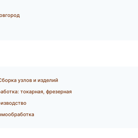
овгород
Сборка узлов и изделий
ботка: токарная, фрезерная
оизводство
ермообработка