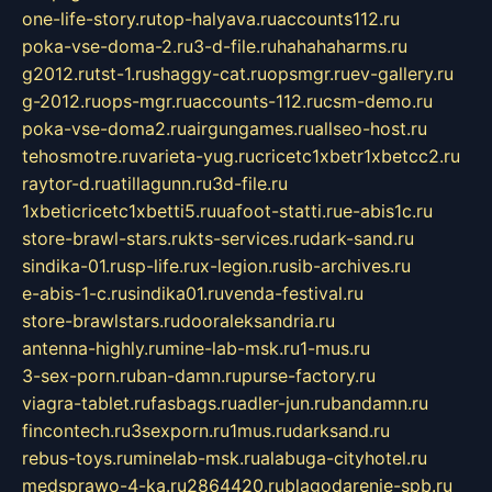
one-life-story.ru
top-halyava.ru
accounts112.ru
poka-vse-doma-2.ru
3-d-file.ru
hahahaharms.ru
g2012.ru
tst-1.ru
shaggy-cat.ru
opsmgr.ru
ev-gallery.ru
g-2012.ru
ops-mgr.ru
accounts-112.ru
csm-demo.ru
poka-vse-doma2.ru
airgungames.ru
allseo-host.ru
tehosmotre.ru
varieta-yug.ru
cricetc1xbetr1xbetcc2.ru
raytor-d.ru
atillagunn.ru
3d-file.ru
1xbeticricetc1xbetti5.ru
uafoot-statti.ru
e-abis1c.ru
store-brawl-stars.ru
kts-services.ru
dark-sand.ru
sindika-01.ru
sp-life.ru
x-legion.ru
sib-archives.ru
e-abis-1-c.ru
sindika01.ru
venda-festival.ru
store-brawlstars.ru
dooraleksandria.ru
antenna-highly.ru
mine-lab-msk.ru
1-mus.ru
3-sex-porn.ru
ban-damn.ru
purse-factory.ru
viagra-tablet.ru
fasbags.ru
adler-jun.ru
bandamn.ru
fincontech.ru
3sexporn.ru
1mus.ru
darksand.ru
rebus-toys.ru
minelab-msk.ru
alabuga-cityhotel.ru
medsprawo-4-ka.ru
2864420.ru
blagodarenie-spb.ru