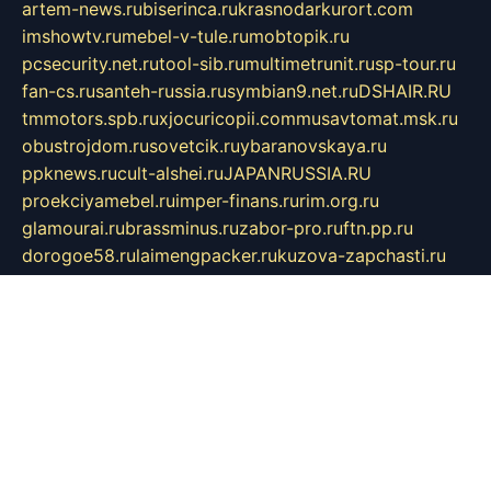
artem-news.ru
biserinca.ru
krasnodarkurort.com
imshowtv.ru
mebel-v-tule.ru
mobtopik.ru
pcsecurity.net.ru
tool-sib.ru
multimetrunit.ru
sp-tour.ru
fan-cs.ru
santeh-russia.ru
symbian9.net.ru
DSHAIR.RU
tmmotors.spb.ru
xjocuricopii.com
musavtomat.msk.ru
obustrojdom.ru
sovetcik.ru
ybaranovskaya.ru
ppknews.ru
cult-alshei.ru
JAPANRUSSIA.RU
proekciyamebel.ru
imper-finans.ru
rim.org.ru
glamourai.ru
brassminus.ru
zabor-pro.ru
ftn.pp.ru
dorogoe58.ru
laimengpacker.ru
kuzova-zapchasti.ru
sageerp.ru
taxodrom.ru
dsrazvitie.ru
hardcity.net.ru
ratinghomegames.ru
topservice25.ru
gubernyan.ru
gtglasslined.ru
ii4.ru
tssport.spb.ru
andorra24.com
blackwallstreet.ru
oboimos.ru
optim-doors.com.ru
ikuch.ru
nycr.org.ru
npa21.ru
vremya-ch.spb.ru
desert000.ru
ivtorgi.ru
ifiori.ru
catalog-statei.ru
dcv.org.ru
spetsmaster174.ru
ipkameryhiseeu.ru
dum26.ru
ruspol.spb.ru
fr-opendp.ru
kam-solnyshko.ru