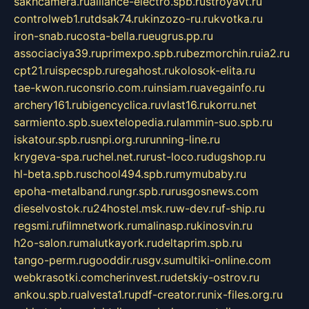
sakhcamera.ru
alliance-electro.spb.ru
stroyavt.ru
controlweb1.ru
tdsak74.ru
kinzozo-ru.ru
kvotka.ru
iron-snab.ru
costa-bella.ru
eugrus.pp.ru
associaciya39.ru
primexpo.spb.ru
bezmorchin.ru
ia2.ru
cpt21.ru
ispecspb.ru
regahost.ru
kolosok-elita.ru
tae-kwon.ru
consrio.com.ru
insiam.ru
avegainfo.ru
archery161.ru
bigencyclica.ru
vlast16.ru
korru.net
sarmiento.spb.su
extelopedia.ru
lammin-suo.spb.ru
iskatour.spb.ru
snpi.org.ru
running-line.ru
krygeva-spa.ru
chel.net.ru
rust-loco.ru
dugshop.ru
hl-beta.spb.ru
school494.spb.ru
mymubaby.ru
epoha-metalband.ru
ngr.spb.ru
rusgosnews.com
dieselvostok.ru
24hostel.msk.ru
w-dev.ru
f-ship.ru
regsmi.ru
filmnetwork.ru
malinasp.ru
kinosvin.ru
h2o-salon.ru
malutkayork.ru
deltaprim.spb.ru
tango-perm.ru
gooddir.ru
sgv.su
multiki-online.com
webkrasotki.com
cherinvest.ru
detskiy-ostrov.ru
ankou.spb.ru
alvesta1.ru
pdf-creator.ru
nix-files.org.ru