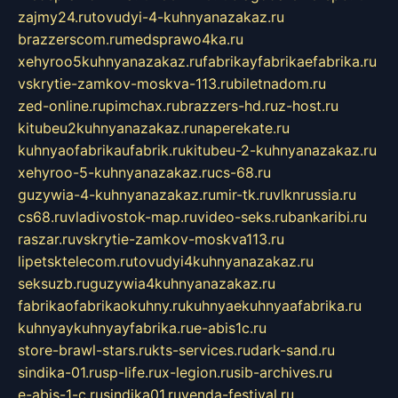
zajmy24.ru
tovudyi-4-kuhnyanazakaz.ru
brazzerscom.ru
medsprawo4ka.ru
xehyroo5kuhnyanazakaz.ru
fabrikayfabrikaefabrika.ru
vskrytie-zamkov-moskva-113.ru
biletnadom.ru
zed-online.ru
pimchax.ru
brazzers-hd.ru
z-host.ru
kitubeu2kuhnyanazakaz.ru
naperekate.ru
kuhnyaofabrikaufabrik.ru
kitubeu-2-kuhnyanazakaz.ru
xehyroo-5-kuhnyanazakaz.ru
cs-68.ru
guzywia-4-kuhnyanazakaz.ru
mir-tk.ru
vlknrussia.ru
cs68.ru
vladivostok-map.ru
video-seks.ru
bankaribi.ru
raszar.ru
vskrytie-zamkov-moskva113.ru
lipetsktelecom.ru
tovudyi4kuhnyanazakaz.ru
seksuzb.ru
guzywia4kuhnyanazakaz.ru
fabrikaofabrikaokuhny.ru
kuhnyaekuhnyaafabrika.ru
kuhnyaykuhnyayfabrika.ru
e-abis1c.ru
store-brawl-stars.ru
kts-services.ru
dark-sand.ru
sindika-01.ru
sp-life.ru
x-legion.ru
sib-archives.ru
e-abis-1-c.ru
sindika01.ru
venda-festival.ru