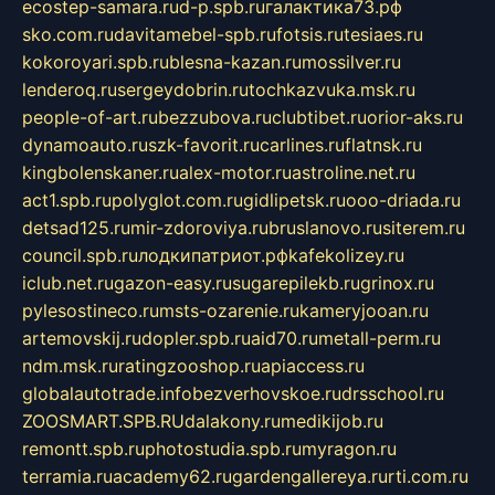
ecostep-samara.ru
d-p.spb.ru
галактика73.рф
sko.com.ru
davitamebel-spb.ru
fotsis.ru
tesiaes.ru
kokoroyari.spb.ru
blesna-kazan.ru
mossilver.ru
lenderoq.ru
sergeydobrin.ru
tochkazvuka.msk.ru
people-of-art.ru
bezzubova.ru
clubtibet.ru
orior-aks.ru
dynamoauto.ru
szk-favorit.ru
carlines.ru
flatnsk.ru
kingbolenskaner.ru
alex-motor.ru
astroline.net.ru
act1.spb.ru
polyglot.com.ru
gidlipetsk.ru
ooo-driada.ru
detsad125.ru
mir-zdoroviya.ru
bruslanovo.ru
siterem.ru
council.spb.ru
лодкипатриот.рф
kafekolizey.ru
iclub.net.ru
gazon-easy.ru
sugarepilekb.ru
grinox.ru
pylesostineco.ru
msts-ozarenie.ru
kameryjooan.ru
artemovskij.ru
dopler.spb.ru
aid70.ru
metall-perm.ru
ndm.msk.ru
ratingzooshop.ru
apiaccess.ru
globalautotrade.info
bezverhovskoe.ru
drsschool.ru
ZOOSMART.SPB.RU
dalakony.ru
medikijob.ru
remontt.spb.ru
photostudia.spb.ru
myragon.ru
terramia.ru
academy62.ru
gardengallereya.ru
rti.com.ru