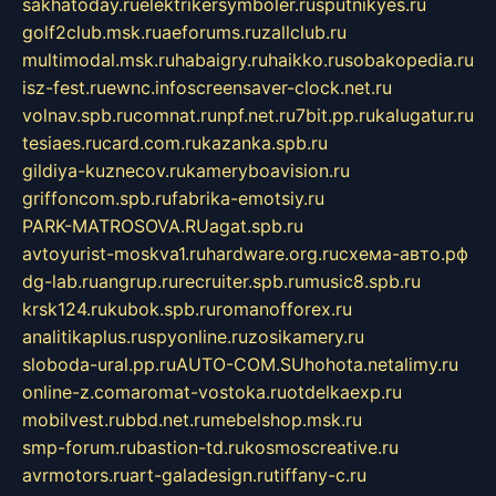
sakhatoday.ru
elektrikersymboler.ru
sputnikyes.ru
golf2club.msk.ru
aeforums.ru
zallclub.ru
multimodal.msk.ru
habaigry.ru
haikko.ru
sobakopedia.ru
isz-fest.ru
ewnc.info
screensaver-clock.net.ru
volnav.spb.ru
comnat.ru
npf.net.ru
7bit.pp.ru
kalugatur.ru
tesiaes.ru
card.com.ru
kazanka.spb.ru
gildiya-kuznecov.ru
kameryboavision.ru
griffoncom.spb.ru
fabrika-emotsiy.ru
PARK-MATROSOVA.RU
agat.spb.ru
avtoyurist-moskva1.ru
hardware.org.ru
схема-авто.рф
dg-lab.ru
angrup.ru
recruiter.spb.ru
music8.spb.ru
krsk124.ru
kubok.spb.ru
romanofforex.ru
analitikaplus.ru
spyonline.ru
zosikamery.ru
sloboda-ural.pp.ru
AUTO-COM.SU
hohota.net
alimy.ru
online-z.com
aromat-vostoka.ru
otdelkaexp.ru
mobilvest.ru
bbd.net.ru
mebelshop.msk.ru
smp-forum.ru
bastion-td.ru
kosmoscreative.ru
avrmotors.ru
art-galadesign.ru
tiffany-c.ru