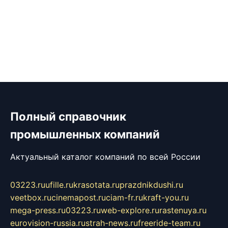
Полный справочник
промышленных компаний
Актуальный каталог компаний по всей России
03223.ru
ufille.ru
krasotata.ru
prazdnikdushi.ru
veetbox.ru
cinemapost.ru
ciam-fr.ru
kraft-you.ru
mega-press.ru
03223.ru
web-explore.ru
rastenuya.ru
eurovision-russia.ru
strah-news.ru
freeride-team.ru