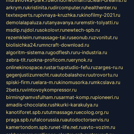
arkrym.ru
kristinita.ru
dircomputer.ru
healthenter.ru
textexperts.ru
pivnaya-kruzhka.ru
kinofilmy-2021.ru
demolalapaluza.ru
tanyavanya.ru
remstir-tolyatti.ru
msdip.ru
jdol.ru
sokolovr.ru
newtech-spb.ru
rezemkleim.ru
massage-tai.ru
seonub.ru
zvonitut.ru
biolisichka24.ru
mncraft-download.ru
algoritm-sistema.ru
godflesh.ru
ru-industria.ru
zebra-tlt.ru
okna-proficom.ru
erynok.ru
onlinekinospace.ru
startupstudio-fefu.ru
zarges-ru.ru
gegenjustizunrecht.ru
autobalashov.ru
utrovortu.ru
spiski-firm.ru
elara-m.ru
kinomusorka.ru
mkcslava.ru
2bets.ru
vintovoykompressor.ru
birminghamvsfulham.ru
sarmat-komp.ru
pioneeri.ru
amadis-chocolate.ru
shkurki-karakulya.ru
kanotiforet.spb.ru
tutmassage.ru
ecolog.org.ru
praga.spb.ru
falcorussia.ru
autodoctorservis.ru
kamertondom.spb.ru
net-life.net.ru
avto-vozim.ru