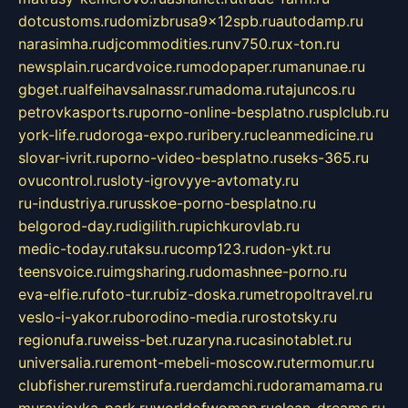
dotcustoms.ru
domizbrusa9x12spb.ru
autodamp.ru
narasimha.ru
djcommodities.ru
nv750.ru
x-ton.ru
newsplain.ru
cardvoice.ru
modopaper.ru
manunae.ru
gbget.ru
alfeihavsalnassr.ru
madoma.ru
tajuncos.ru
petrovkasports.ru
porno-online-besplatno.ru
splclub.ru
york-life.ru
doroga-expo.ru
ribery.ru
cleanmedicine.ru
slovar-ivrit.ru
porno-video-besplatno.ru
seks-365.ru
ovucontrol.ru
sloty-igrovyye-avtomaty.ru
ru-industriya.ru
russkoe-porno-besplatno.ru
belgorod-day.ru
digilith.ru
pichkurovlab.ru
medic-today.ru
taksu.ru
comp123.ru
don-ykt.ru
teensvoice.ru
imgsharing.ru
domashnee-porno.ru
eva-elfie.ru
foto-tur.ru
biz-doska.ru
metropoltravel.ru
veslo-i-yakor.ru
borodino-media.ru
rostotsky.ru
regionufa.ru
weiss-bet.ru
zaryna.ru
casinotablet.ru
universalia.ru
remont-mebeli-moscow.ru
termomur.ru
clubfisher.ru
remstirufa.ru
erdamchi.ru
doramamama.ru
muraviovka-park.ru
worldofwoman.ru
clean-dreams.ru