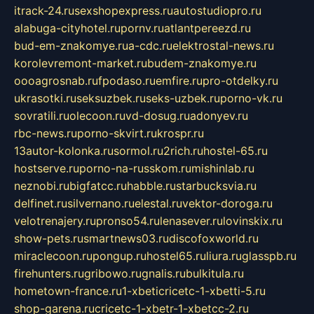
itrack-24.ru
sexshopexpress.ru
autostudiopro.ru
alabuga-cityhotel.ru
pornv.ru
atlantpereezd.ru
bud-em-znakomye.ru
a-cdc.ru
elektrostal-news.ru
korolevremont-market.ru
budem-znakomye.ru
oooagrosnab.ru
fpodaso.ru
emfire.ru
pro-otdelky.ru
ukrasotki.ru
seksuzbek.ru
seks-uzbek.ru
porno-vk.ru
sovratili.ru
olecoon.ru
vd-dosug.ru
adonyev.ru
rbc-news.ru
porno-skvirt.ru
krospr.ru
13autor-kolonka.ru
sormol.ru
2rich.ru
hostel-65.ru
hostserve.ru
porno-na-russkom.ru
mishinlab.ru
neznobi.ru
bigfatcc.ru
habble.ru
starbucksvia.ru
delfinet.ru
silvernano.ru
elestal.ru
vektor-doroga.ru
velotrenajery.ru
pronso54.ru
lenasever.ru
lovinskix.ru
show-pets.ru
smartnews03.ru
discofoxworld.ru
miraclecoon.ru
pongup.ru
hostel65.ru
liura.ru
glasspb.ru
firehunters.ru
gribowo.ru
gnalis.ru
bulkitula.ru
hometown-france.ru
1-xbeticricetc-1-xbetti-5.ru
shop-garena.ru
cricetc-1-xbetr-1-xbetcc-2.ru