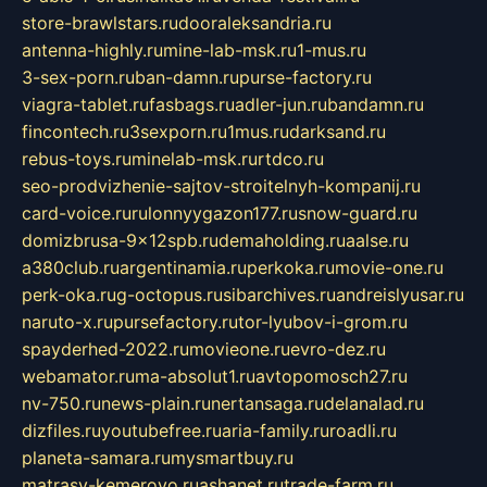
store-brawlstars.ru
dooraleksandria.ru
antenna-highly.ru
mine-lab-msk.ru
1-mus.ru
3-sex-porn.ru
ban-damn.ru
purse-factory.ru
viagra-tablet.ru
fasbags.ru
adler-jun.ru
bandamn.ru
fincontech.ru
3sexporn.ru
1mus.ru
darksand.ru
rebus-toys.ru
minelab-msk.ru
rtdco.ru
seo-prodvizhenie-sajtov-stroitelnyh-kompanij.ru
card-voice.ru
rulonnyygazon177.ru
snow-guard.ru
domizbrusa-9x12spb.ru
demaholding.ru
aalse.ru
a380club.ru
argentinamia.ru
perkoka.ru
movie-one.ru
perk-oka.ru
g-octopus.ru
sibarchives.ru
andreislyusar.ru
naruto-x.ru
pursefactory.ru
tor-lyubov-i-grom.ru
spayderhed-2022.ru
movieone.ru
evro-dez.ru
webamator.ru
ma-absolut1.ru
avtopomosch27.ru
nv-750.ru
news-plain.ru
nertansaga.ru
delanalad.ru
dizfiles.ru
youtubefree.ru
aria-family.ru
roadli.ru
planeta-samara.ru
mysmartbuy.ru
matrasy-kemerovo.ru
ashanet.ru
trade-farm.ru