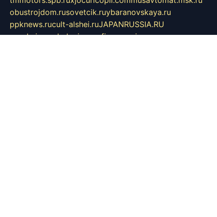
tmmotors.spb.ru
xjocuricopii.com
musavtomat.msk.ru
obustrojdom.ru
sovetcik.ru
ybaranovskaya.ru
ppknews.ru
cult-alshei.ru
JAPANRUSSIA.RU
proekciyamebel.ru
imper-finans.ru
rim.org.ru
glamourai.ru
brassminus.ru
zabor-pro.ru
ftn.pp.ru
dorogoe58.ru
laimengpacker.ru
kuzova-zapchasti.ru
sageerp.ru
taxodrom.ru
dsrazvitie.ru
hardcity.net.ru
ratinghomegames.ru
topservice25.ru
gubernyan.ru
gtglasslined.ru
ii4.ru
tssport.spb.ru
andorra24.com
blackwallstreet.ru
oboimos.ru
optim-doors.com.ru
ikuch.ru
nycr.org.ru
npa21.ru
vremya-ch.spb.ru
desert000.ru
ivtorgi.ru
ifiori.ru
catalog-statei.ru
dcv.org.ru
spetsmaster174.ru
ipkameryhiseeu.ru
dum26.ru
ruspol.spb.ru
fr-opendp.ru
kam-solnyshko.ru
cheyenne-arapaho.ru
sevzapmetal.spb.ru
ted-lapidus.spb.ru
parasite-eliminator.ru
sigma-complete.ru
modernworld.ru
dama-moda.ru
eholot-group.ru
sk-nvkz.ru
DRONGOLD.RU