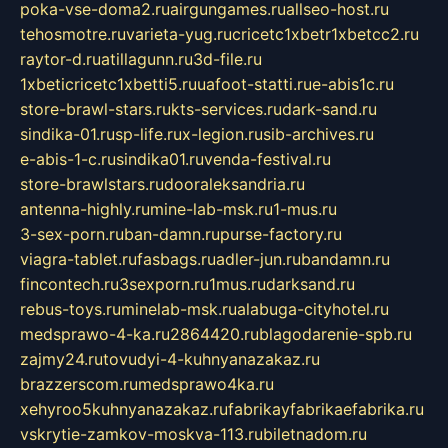
poka-vse-doma2.ru
airgungames.ru
allseo-host.ru
tehosmotre.ru
varieta-yug.ru
cricetc1xbetr1xbetcc2.ru
raytor-d.ru
atillagunn.ru
3d-file.ru
1xbeticricetc1xbetti5.ru
uafoot-statti.ru
e-abis1c.ru
store-brawl-stars.ru
kts-services.ru
dark-sand.ru
sindika-01.ru
sp-life.ru
x-legion.ru
sib-archives.ru
e-abis-1-c.ru
sindika01.ru
venda-festival.ru
store-brawlstars.ru
dooraleksandria.ru
antenna-highly.ru
mine-lab-msk.ru
1-mus.ru
3-sex-porn.ru
ban-damn.ru
purse-factory.ru
viagra-tablet.ru
fasbags.ru
adler-jun.ru
bandamn.ru
fincontech.ru
3sexporn.ru
1mus.ru
darksand.ru
rebus-toys.ru
minelab-msk.ru
alabuga-cityhotel.ru
medsprawo-4-ka.ru
2864420.ru
blagodarenie-spb.ru
zajmy24.ru
tovudyi-4-kuhnyanazakaz.ru
brazzerscom.ru
medsprawo4ka.ru
xehyroo5kuhnyanazakaz.ru
fabrikayfabrikaefabrika.ru
vskrytie-zamkov-moskva-113.ru
biletnadom.ru