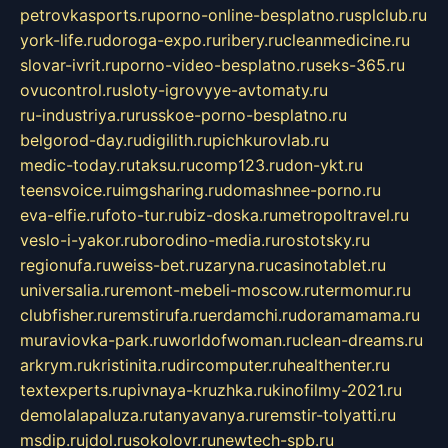
petrovkasports.ru
porno-online-besplatno.ru
splclub.ru
york-life.ru
doroga-expo.ru
ribery.ru
cleanmedicine.ru
slovar-ivrit.ru
porno-video-besplatno.ru
seks-365.ru
ovucontrol.ru
sloty-igrovyye-avtomaty.ru
ru-industriya.ru
russkoe-porno-besplatno.ru
belgorod-day.ru
digilith.ru
pichkurovlab.ru
medic-today.ru
taksu.ru
comp123.ru
don-ykt.ru
teensvoice.ru
imgsharing.ru
domashnee-porno.ru
eva-elfie.ru
foto-tur.ru
biz-doska.ru
metropoltravel.ru
veslo-i-yakor.ru
borodino-media.ru
rostotsky.ru
regionufa.ru
weiss-bet.ru
zaryna.ru
casinotablet.ru
universalia.ru
remont-mebeli-moscow.ru
termomur.ru
clubfisher.ru
remstirufa.ru
erdamchi.ru
doramamama.ru
muraviovka-park.ru
worldofwoman.ru
clean-dreams.ru
arkrym.ru
kristinita.ru
dircomputer.ru
healthenter.ru
textexperts.ru
pivnaya-kruzhka.ru
kinofilmy-2021.ru
demolalapaluza.ru
tanyavanya.ru
remstir-tolyatti.ru
msdip.ru
jdol.ru
sokolovr.ru
newtech-spb.ru