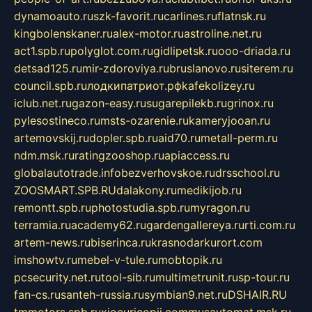
dynamoauto.ru
szk-favorit.ru
carlines.ru
flatnsk.ru
kingbolenskaner.ru
alex-motor.ru
astroline.net.ru
act1.spb.ru
polyglot.com.ru
gidlipetsk.ru
ooo-driada.ru
detsad125.ru
mir-zdoroviya.ru
bruslanovo.ru
siterem.ru
council.spb.ru
лодкипатриот.рф
kafekolizey.ru
iclub.net.ru
gazon-easy.ru
sugarepilekb.ru
grinox.ru
pylesostineco.ru
msts-ozarenie.ru
kameryjooan.ru
artemovskij.ru
dopler.spb.ru
aid70.ru
metall-perm.ru
ndm.msk.ru
ratingzooshop.ru
apiaccess.ru
globalautotrade.info
bezverhovskoe.ru
drsschool.ru
ZOOSMART.SPB.RU
dalakony.ru
medikijob.ru
remontt.spb.ru
photostudia.spb.ru
myragon.ru
terramia.ru
academy62.ru
gardengallereya.ru
rti.com.ru
artem-news.ru
biserinca.ru
krasnodarkurort.com
imshowtv.ru
mebel-v-tule.ru
mobtopik.ru
pcsecurity.net.ru
tool-sib.ru
multimetrunit.ru
sp-tour.ru
fan-cs.ru
santeh-russia.ru
symbian9.net.ru
DSHAIR.RU