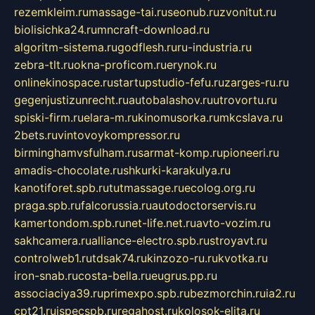
rezemkleim.ru
massage-tai.ru
seonub.ru
zvonitut.ru
biolisichka24.ru
mncraft-download.ru
algoritm-sistema.ru
godflesh.ru
ru-industria.ru
zebra-tlt.ru
okna-proficom.ru
erynok.ru
onlinekinospace.ru
startupstudio-fefu.ru
zarges-ru.ru
gegenjustizunrecht.ru
autobalashov.ru
utrovortu.ru
spiski-firm.ru
elara-m.ru
kinomusorka.ru
mkcslava.ru
2bets.ru
vintovoykompressor.ru
birminghamvsfulham.ru
sarmat-komp.ru
pioneeri.ru
amadis-chocolate.ru
shkurki-karakulya.ru
kanotiforet.spb.ru
tutmassage.ru
ecolog.org.ru
praga.spb.ru
falcorussia.ru
autodoctorservis.ru
kamertondom.spb.ru
net-life.net.ru
avto-vozim.ru
sakhcamera.ru
alliance-electro.spb.ru
stroyavt.ru
controlweb1.ru
tdsak74.ru
kinzozo-ru.ru
kvotka.ru
iron-snab.ru
costa-bella.ru
eugrus.pp.ru
associaciya39.ru
primexpo.spb.ru
bezmorchin.ru
ia2.ru
cpt21.ru
ispecspb.ru
regahost.ru
kolosok-elita.ru