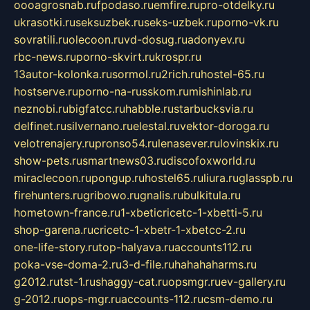
oooagrosnab.ru
fpodaso.ru
emfire.ru
pro-otdelky.ru
ukrasotki.ru
seksuzbek.ru
seks-uzbek.ru
porno-vk.ru
sovratili.ru
olecoon.ru
vd-dosug.ru
adonyev.ru
rbc-news.ru
porno-skvirt.ru
krospr.ru
13autor-kolonka.ru
sormol.ru
2rich.ru
hostel-65.ru
hostserve.ru
porno-na-russkom.ru
mishinlab.ru
neznobi.ru
bigfatcc.ru
habble.ru
starbucksvia.ru
delfinet.ru
silvernano.ru
elestal.ru
vektor-doroga.ru
velotrenajery.ru
pronso54.ru
lenasever.ru
lovinskix.ru
show-pets.ru
smartnews03.ru
discofoxworld.ru
miraclecoon.ru
pongup.ru
hostel65.ru
liura.ru
glasspb.ru
firehunters.ru
gribowo.ru
gnalis.ru
bulkitula.ru
hometown-france.ru
1-xbeticricetc-1-xbetti-5.ru
shop-garena.ru
cricetc-1-xbetr-1-xbetcc-2.ru
one-life-story.ru
top-halyava.ru
accounts112.ru
poka-vse-doma-2.ru
3-d-file.ru
hahahaharms.ru
g2012.ru
tst-1.ru
shaggy-cat.ru
opsmgr.ru
ev-gallery.ru
g-2012.ru
ops-mgr.ru
accounts-112.ru
csm-demo.ru