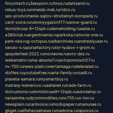
fincontech.ru
3sexporn.ru
1mus.ru
darksand.ru
rebus-toys.ru
minelab-msk.ru
rtdco.ru
seo-prodvizhenie-sajtov-stroitelnyh-kompanij.ru
card-voice.ru
rulonnyygazon177.ru
snow-guard.ru
domizbrusa-9x12spb.ru
demaholding.ru
aalse.ru
a380club.ru
argentinamia.ru
perkoka.ru
movie-one.ru
perk-oka.ru
g-octopus.ru
sibarchives.ru
andreislyusar.ru
naruto-x.ru
pursefactory.ru
tor-lyubov-i-grom.ru
spayderhed-2022.ru
movieone.ru
evro-dez.ru
webamator.ru
ma-absolut1.ru
avtopomosch27.ru
nv-750.ru
news-plain.ru
nertansaga.ru
delanalad.ru
dizfiles.ru
youtubefree.ru
aria-family.ru
roadli.ru
planeta-samara.ru
mysmartbuy.ru
matrasy-kemerovo.ru
ashanet.ru
trade-farm.ru
dotcustoms.ru
domizbrusa9x12spb.ru
autodamp.ru
narasimha.ru
djcommodities.ru
nv750.ru
x-ton.ru
newsplain.ru
cardvoice.ru
modopaper.ru
manunae.ru
gbget.ru
alfeihavsalnassr.ru
madoma.ru
tajuncos.ru