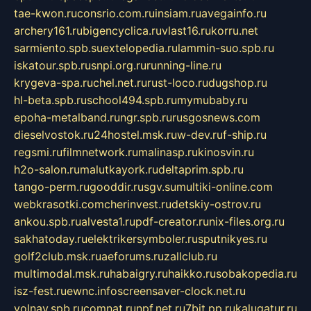
tae-kwon.ru
consrio.com.ru
insiam.ru
avegainfo.ru
archery161.ru
bigencyclica.ru
vlast16.ru
korru.net
sarmiento.spb.su
extelopedia.ru
lammin-suo.spb.ru
iskatour.spb.ru
snpi.org.ru
running-line.ru
krygeva-spa.ru
chel.net.ru
rust-loco.ru
dugshop.ru
hl-beta.spb.ru
school494.spb.ru
mymubaby.ru
epoha-metalband.ru
ngr.spb.ru
rusgosnews.com
dieselvostok.ru
24hostel.msk.ru
w-dev.ru
f-ship.ru
regsmi.ru
filmnetwork.ru
malinasp.ru
kinosvin.ru
h2o-salon.ru
malutkayork.ru
deltaprim.spb.ru
tango-perm.ru
gooddir.ru
sgv.su
multiki-online.com
webkrasotki.com
cherinvest.ru
detskiy-ostrov.ru
ankou.spb.ru
alvesta1.ru
pdf-creator.ru
nix-files.org.ru
sakhatoday.ru
elektrikersymboler.ru
sputnikyes.ru
golf2club.msk.ru
aeforums.ru
zallclub.ru
multimodal.msk.ru
habaigry.ru
haikko.ru
sobakopedia.ru
isz-fest.ru
ewnc.info
screensaver-clock.net.ru
volnav.spb.ru
comnat.ru
npf.net.ru
7bit.pp.ru
kalugatur.ru