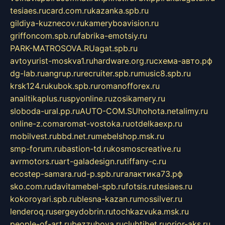
tesiaes.ru
card.com.ru
kazanka.spb.ru
gildiya-kuznecov.ru
kameryboavision.ru
griffoncom.spb.ru
fabrika-emotsiy.ru
PARK-MATROSOVA.RU
agat.spb.ru
avtoyurist-moskva1.ru
hardware.org.ru
схема-авто.рф
dg-lab.ru
angrup.ru
recruiter.spb.ru
music8.spb.ru
krsk124.ru
kubok.spb.ru
romanofforex.ru
analitikaplus.ru
spyonline.ru
zosikamery.ru
sloboda-ural.pp.ru
AUTO-COM.SU
hohota.net
alimy.ru
online-z.com
aromat-vostoka.ru
otdelkaexp.ru
mobilvest.ru
bbd.net.ru
mebelshop.msk.ru
smp-forum.ru
bastion-td.ru
kosmoscreative.ru
avrmotors.ru
art-galadesign.ru
tiffany-c.ru
ecostep-samara.ru
d-p.spb.ru
галактика73.рф
sko.com.ru
davitamebel-spb.ru
fotsis.ru
tesiaes.ru
kokoroyari.spb.ru
blesna-kazan.ru
mossilver.ru
lenderoq.ru
sergeydobrin.ru
tochkazvuka.msk.ru
people-of-art.ru
bezzubova.ru
clubtibet.ru
orior-aks.ru