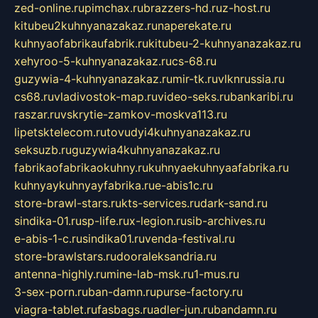
zed-online.ru
pimchax.ru
brazzers-hd.ru
z-host.ru
kitubeu2kuhnyanazakaz.ru
naperekate.ru
kuhnyaofabrikaufabrik.ru
kitubeu-2-kuhnyanazakaz.ru
xehyroo-5-kuhnyanazakaz.ru
cs-68.ru
guzywia-4-kuhnyanazakaz.ru
mir-tk.ru
vlknrussia.ru
cs68.ru
vladivostok-map.ru
video-seks.ru
bankaribi.ru
raszar.ru
vskrytie-zamkov-moskva113.ru
lipetsktelecom.ru
tovudyi4kuhnyanazakaz.ru
seksuzb.ru
guzywia4kuhnyanazakaz.ru
fabrikaofabrikaokuhny.ru
kuhnyaekuhnyaafabrika.ru
kuhnyaykuhnyayfabrika.ru
e-abis1c.ru
store-brawl-stars.ru
kts-services.ru
dark-sand.ru
sindika-01.ru
sp-life.ru
x-legion.ru
sib-archives.ru
e-abis-1-c.ru
sindika01.ru
venda-festival.ru
store-brawlstars.ru
dooraleksandria.ru
antenna-highly.ru
mine-lab-msk.ru
1-mus.ru
3-sex-porn.ru
ban-damn.ru
purse-factory.ru
viagra-tablet.ru
fasbags.ru
adler-jun.ru
bandamn.ru