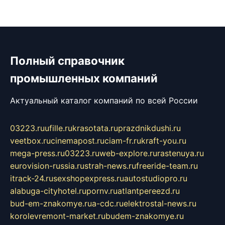
Полный справочник
промышленных компаний
Актуальный каталог компаний по всей России
03223.ru
ufille.ru
krasotata.ru
prazdnikdushi.ru
veetbox.ru
cinemapost.ru
ciam-fr.ru
kraft-you.ru
mega-press.ru
03223.ru
web-explore.ru
rastenuya.ru
eurovision-russia.ru
strah-news.ru
freeride-team.ru
itrack-24.ru
sexshopexpress.ru
autostudiopro.ru
alabuga-cityhotel.ru
pornv.ru
atlantpereezd.ru
bud-em-znakomye.ru
a-cdc.ru
elektrostal-news.ru
korolevremont-market.ru
budem-znakomye.ru