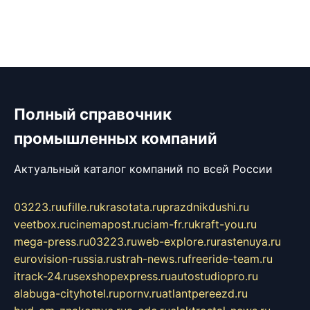
Полный справочник
промышленных компаний
Актуальный каталог компаний по всей России
03223.ru
ufille.ru
krasotata.ru
prazdnikdushi.ru
veetbox.ru
cinemapost.ru
ciam-fr.ru
kraft-you.ru
mega-press.ru
03223.ru
web-explore.ru
rastenuya.ru
eurovision-russia.ru
strah-news.ru
freeride-team.ru
itrack-24.ru
sexshopexpress.ru
autostudiopro.ru
alabuga-cityhotel.ru
pornv.ru
atlantpereezd.ru