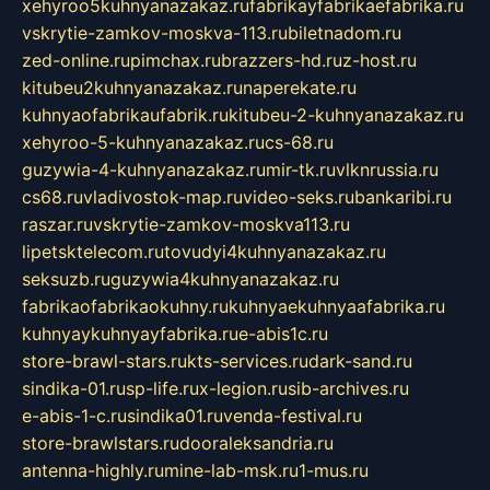
xehyroo5kuhnyanazakaz.ru
fabrikayfabrikaefabrika.ru
vskrytie-zamkov-moskva-113.ru
biletnadom.ru
zed-online.ru
pimchax.ru
brazzers-hd.ru
z-host.ru
kitubeu2kuhnyanazakaz.ru
naperekate.ru
kuhnyaofabrikaufabrik.ru
kitubeu-2-kuhnyanazakaz.ru
xehyroo-5-kuhnyanazakaz.ru
cs-68.ru
guzywia-4-kuhnyanazakaz.ru
mir-tk.ru
vlknrussia.ru
cs68.ru
vladivostok-map.ru
video-seks.ru
bankaribi.ru
raszar.ru
vskrytie-zamkov-moskva113.ru
lipetsktelecom.ru
tovudyi4kuhnyanazakaz.ru
seksuzb.ru
guzywia4kuhnyanazakaz.ru
fabrikaofabrikaokuhny.ru
kuhnyaekuhnyaafabrika.ru
kuhnyaykuhnyayfabrika.ru
e-abis1c.ru
store-brawl-stars.ru
kts-services.ru
dark-sand.ru
sindika-01.ru
sp-life.ru
x-legion.ru
sib-archives.ru
e-abis-1-c.ru
sindika01.ru
venda-festival.ru
store-brawlstars.ru
dooraleksandria.ru
antenna-highly.ru
mine-lab-msk.ru
1-mus.ru