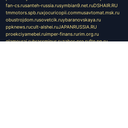
fan-cs.ru
santeh-russia.ru
symbian9.net.ru
DSHAIR.RU
tmmotors.spb.ru
xjocuricopii.com
musavtomat.msk.ru
obustrojdom.ru
sovetcik.ru
ybaranovskaya.ru
ppknews.ru
cult-alshei.ru
JAPANRUSSIA.RU
proekciyamebel.ru
imper-finans.ru
rim.org.ru
glamourai.ru
brassminus.ru
zabor-pro.ru
ftn.pp.ru
dorogoe58.ru
laimengpacker.ru
kuzova-zapchasti.ru
sageerp.ru
taxodrom.ru
dsrazvitie.ru
hardcity.net.ru
ratinghomegames.ru
topservice25.ru
gubernyan.ru
gtglasslined.ru
ii4.ru
tssport.spb.ru
andorra24.com
blackwallstreet.ru
oboimos.ru
optim-doors.com.ru
ikuch.ru
nycr.org.ru
npa21.ru
vremya-ch.spb.ru
desert000.ru
ivtorgi.ru
ifiori.ru
catalog-statei.ru
dcv.org.ru
spetsmaster174.ru
ipkameryhiseeu.ru
dum26.ru
ruspol.spb.ru
fr-opendp.ru
kam-solnyshko.ru
cheyenne-arapaho.ru
sevzapmetal.spb.ru
ted-lapidus.spb.ru
parasite-eliminator.ru
sigma-complete.ru
modernworld.ru
dama-moda.ru