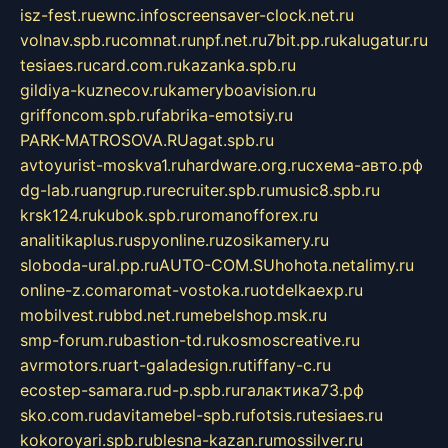
isz-fest.ru
ewnc.info
screensaver-clock.net.ru
volnav.spb.ru
comnat.ru
npf.net.ru
7bit.pp.ru
kalugatur.ru
tesiaes.ru
card.com.ru
kazanka.spb.ru
gildiya-kuznecov.ru
kameryboavision.ru
griffoncom.spb.ru
fabrika-emotsiy.ru
PARK-MATROSOVA.RU
agat.spb.ru
avtoyurist-moskva1.ru
hardware.org.ru
схема-авто.рф
dg-lab.ru
angrup.ru
recruiter.spb.ru
music8.spb.ru
krsk124.ru
kubok.spb.ru
romanofforex.ru
analitikaplus.ru
spyonline.ru
zosikamery.ru
sloboda-ural.pp.ru
AUTO-COM.SU
hohota.net
alimy.ru
online-z.com
aromat-vostoka.ru
otdelkaexp.ru
mobilvest.ru
bbd.net.ru
mebelshop.msk.ru
smp-forum.ru
bastion-td.ru
kosmoscreative.ru
avrmotors.ru
art-galadesign.ru
tiffany-c.ru
ecostep-samara.ru
d-p.spb.ru
галактика73.рф
sko.com.ru
davitamebel-spb.ru
fotsis.ru
tesiaes.ru
kokoroyari.spb.ru
blesna-kazan.ru
mossilver.ru