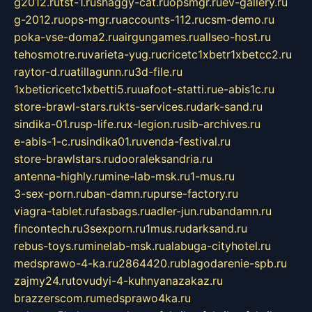
g2012.ru
tst-1.ru
shaggy-cat.ru
opsmgr.ru
ev-gallery.ru
g-2012.ru
ops-mgr.ru
accounts-112.ru
csm-demo.ru
poka-vse-doma2.ru
airgungames.ru
allseo-host.ru
tehosmotre.ru
varieta-yug.ru
cricetc1xbetr1xbetcc2.ru
raytor-d.ru
atillagunn.ru
3d-file.ru
1xbeticricetc1xbetti5.ru
uafoot-statti.ru
e-abis1c.ru
store-brawl-stars.ru
kts-services.ru
dark-sand.ru
sindika-01.ru
sp-life.ru
x-legion.ru
sib-archives.ru
e-abis-1-c.ru
sindika01.ru
venda-festival.ru
store-brawlstars.ru
dooraleksandria.ru
antenna-highly.ru
mine-lab-msk.ru
1-mus.ru
3-sex-porn.ru
ban-damn.ru
purse-factory.ru
viagra-tablet.ru
fasbags.ru
adler-jun.ru
bandamn.ru
fincontech.ru
3sexporn.ru
1mus.ru
darksand.ru
rebus-toys.ru
minelab-msk.ru
alabuga-cityhotel.ru
medsprawo-4-ka.ru
2864420.ru
blagodarenie-spb.ru
zajmy24.ru
tovudyi-4-kuhnyanazakaz.ru
brazzerscom.ru
medsprawo4ka.ru