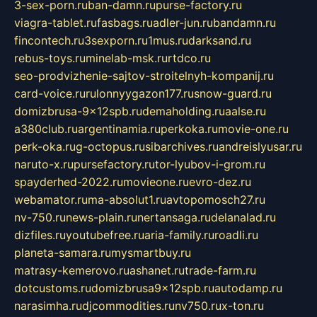
3-sex-porn.ru
ban-damn.ru
purse-factory.ru
viagra-tablet.ru
fasbags.ru
adler-jun.ru
bandamn.ru
fincontech.ru
3sexporn.ru
1mus.ru
darksand.ru
rebus-toys.ru
minelab-msk.ru
rtdco.ru
seo-prodvizhenie-sajtov-stroitelnyh-kompanij.ru
card-voice.ru
rulonnyygazon177.ru
snow-guard.ru
domizbrusa-9x12spb.ru
demaholding.ru
aalse.ru
a380club.ru
argentinamia.ru
perkoka.ru
movie-one.ru
perk-oka.ru
g-octopus.ru
sibarchives.ru
andreislyusar.ru
naruto-x.ru
pursefactory.ru
tor-lyubov-i-grom.ru
spayderhed-2022.ru
movieone.ru
evro-dez.ru
webamator.ru
ma-absolut1.ru
avtopomosch27.ru
nv-750.ru
news-plain.ru
nertansaga.ru
delanalad.ru
dizfiles.ru
youtubefree.ru
aria-family.ru
roadli.ru
planeta-samara.ru
mysmartbuy.ru
matrasy-kemerovo.ru
ashanet.ru
trade-farm.ru
dotcustoms.ru
domizbrusa9x12spb.ru
autodamp.ru
narasimha.ru
djcommodities.ru
nv750.ru
x-ton.ru