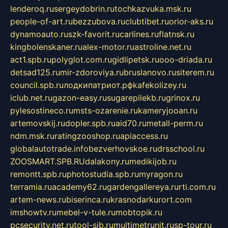
lenderoq.ru
sergeydobrin.ru
tochkazvuka.msk.ru
people-of-art.ru
bezzubova.ru
clubtibet.ru
orior-aks.ru
dynamoauto.ru
szk-favorit.ru
carlines.ru
flatnsk.ru
kingbolenskaner.ru
alex-motor.ru
astroline.net.ru
act1.spb.ru
polyglot.com.ru
gidlipetsk.ru
ooo-driada.ru
detsad125.ru
mir-zdoroviya.ru
bruslanovo.ru
siterem.ru
council.spb.ru
лодкипатриот.рф
kafekolizey.ru
iclub.net.ru
gazon-easy.ru
sugarepilekb.ru
grinox.ru
pylesostineco.ru
msts-ozarenie.ru
kameryjooan.ru
artemovskij.ru
dopler.spb.ru
aid70.ru
metall-perm.ru
ndm.msk.ru
ratingzooshop.ru
apiaccess.ru
globalautotrade.info
bezverhovskoe.ru
drsschool.ru
ZOOSMART.SPB.RU
dalakony.ru
medikijob.ru
remontt.spb.ru
photostudia.spb.ru
myragon.ru
terramia.ru
academy62.ru
gardengallereya.ru
rti.com.ru
artem-news.ru
biserinca.ru
krasnodarkurort.com
imshowtv.ru
mebel-v-tule.ru
mobtopik.ru
pcsecurity.net.ru
tool-sib.ru
multimetrunit.ru
sp-tour.ru