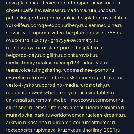
newsplain.ru
cardvoice.ru
modopaper.ru
manunae.ru
gbget.ru
alfeihavsalnassr.ru
madoma.ru
tajuncos.ru
petrovkasports.ru
porno-online-besplatno.ru
splclub.ru
york-life.ru
doroga-expo.ru
ribery.ru
cleanmedicine.ru
slovar-ivrit.ru
porno-video-besplatno.ru
seks-365.ru
ovucontrol.ru
sloty-igrovyye-avtomaty.ru
ru-industriya.ru
russkoe-porno-besplatno.ru
belgorod-day.ru
digilith.ru
pichkurovlab.ru
medic-today.ru
taksu.ru
comp123.ru
don-ykt.ru
teensvoice.ru
imgsharing.ru
domashnee-porno.ru
eva-elfie.ru
foto-tur.ru
biz-doska.ru
metropoltravel.ru
veslo-i-yakor.ru
borodino-media.ru
rostotsky.ru
regionufa.ru
weiss-bet.ru
zaryna.ru
casinotablet.ru
universalia.ru
remont-mebeli-moscow.ru
termomur.ru
clubfisher.ru
remstirufa.ru
erdamchi.ru
doramamama.ru
muraviovka-park.ru
worldofwoman.ru
clean-dreams.ru
arkrym.ru
kristinita.ru
dircomputer.ru
healthenter.ru
textexperts.ru
pivnaya-kruzhka.ru
kinofilmy-2021.ru