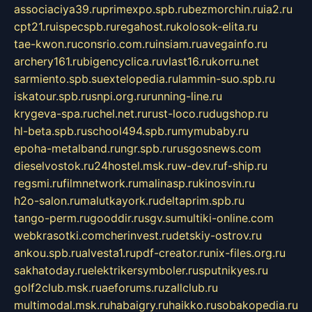
associaciya39.ru
primexpo.spb.ru
bezmorchin.ru
ia2.ru
cpt21.ru
ispecspb.ru
regahost.ru
kolosok-elita.ru
tae-kwon.ru
consrio.com.ru
insiam.ru
avegainfo.ru
archery161.ru
bigencyclica.ru
vlast16.ru
korru.net
sarmiento.spb.su
extelopedia.ru
lammin-suo.spb.ru
iskatour.spb.ru
snpi.org.ru
running-line.ru
krygeva-spa.ru
chel.net.ru
rust-loco.ru
dugshop.ru
hl-beta.spb.ru
school494.spb.ru
mymubaby.ru
epoha-metalband.ru
ngr.spb.ru
rusgosnews.com
dieselvostok.ru
24hostel.msk.ru
w-dev.ru
f-ship.ru
regsmi.ru
filmnetwork.ru
malinasp.ru
kinosvin.ru
h2o-salon.ru
malutkayork.ru
deltaprim.spb.ru
tango-perm.ru
gooddir.ru
sgv.su
multiki-online.com
webkrasotki.com
cherinvest.ru
detskiy-ostrov.ru
ankou.spb.ru
alvesta1.ru
pdf-creator.ru
nix-files.org.ru
sakhatoday.ru
elektrikersymboler.ru
sputnikyes.ru
golf2club.msk.ru
aeforums.ru
zallclub.ru
multimodal.msk.ru
habaigry.ru
haikko.ru
sobakopedia.ru