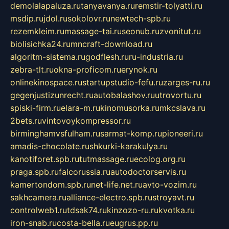
demolalapaluza.ru
tanyavanya.ru
remstir-tolyatti.ru
msdip.ru
jdol.ru
sokolovr.ru
newtech-spb.ru
rezemkleim.ru
massage-tai.ru
seonub.ru
zvonitut.ru
biolisichka24.ru
mncraft-download.ru
algoritm-sistema.ru
godflesh.ru
ru-industria.ru
zebra-tlt.ru
okna-proficom.ru
erynok.ru
onlinekinospace.ru
startupstudio-fefu.ru
zarges-ru.ru
gegenjustizunrecht.ru
autobalashov.ru
utrovortu.ru
spiski-firm.ru
elara-m.ru
kinomusorka.ru
mkcslava.ru
2bets.ru
vintovoykompressor.ru
birminghamvsfulham.ru
sarmat-komp.ru
pioneeri.ru
amadis-chocolate.ru
shkurki-karakulya.ru
kanotiforet.spb.ru
tutmassage.ru
ecolog.org.ru
praga.spb.ru
falcorussia.ru
autodoctorservis.ru
kamertondom.spb.ru
net-life.net.ru
avto-vozim.ru
sakhcamera.ru
alliance-electro.spb.ru
stroyavt.ru
controlweb1.ru
tdsak74.ru
kinzozo-ru.ru
kvotka.ru
iron-snab.ru
costa-bella.ru
eugrus.pp.ru