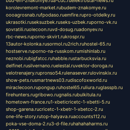
bud-em-znakomye.ru
a-cdc.ru
elektrostal-news.ru
korolevremont-market.ru
budem-znakomye.ru
oooagrosnab.ru
fpodaso.ru
emfire.ru
pro-otdelky.ru
ukrasotki.ru
seksuzbek.ru
seks-uzbek.ru
porno-vk.ru
sovratili.ru
olecoon.ru
vd-dosug.ru
adonyev.ru
rbc-news.ru
porno-skvirt.ru
krospr.ru
13autor-kolonka.ru
sormol.ru
2rich.ru
hostel-65.ru
hostserve.ru
porno-na-russkom.ru
mishinlab.ru
neznobi.ru
bigfatcc.ru
habble.ru
starbucksvia.ru
delfinet.ru
silvernano.ru
elestal.ru
vektor-doroga.ru
velotrenajery.ru
pronso54.ru
lenasever.ru
lovinskix.ru
show-pets.ru
smartnews03.ru
discofoxworld.ru
miraclecoon.ru
pongup.ru
hostel65.ru
liura.ru
glasspb.ru
firehunters.ru
gribowo.ru
gnalis.ru
bulkitula.ru
hometown-france.ru
1-xbeticricetc-1-xbetti-5.ru
shop-garena.ru
cricetc-1-xbetr-1-xbetcc-2.ru
one-life-story.ru
top-halyava.ru
accounts112.ru
poka-vse-doma-2.ru
3-d-file.ru
hahahaharms.ru